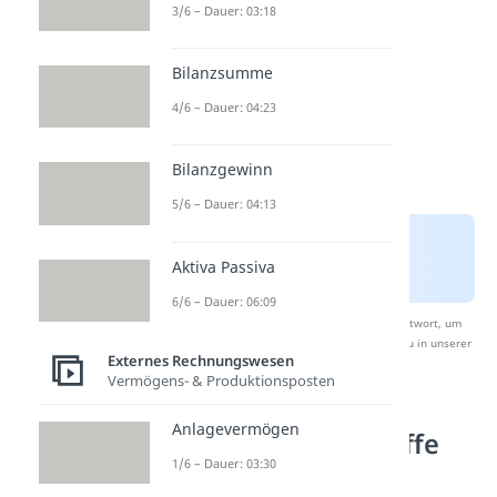
3/6 – Dauer: 03:18
Bilanzsumme
4/6 – Dauer: 04:23
Bilanzgewinn
5/6 – Dauer: 04:13
Aktiva Passiva
6/6 – Dauer: 06:09
Nach Beantwortung speichern wir deine Antwort, um
Studyflix zu verbessern. Mehr dazu erfährst du in unserer
Externes Rechnungswesen
Datenschutzerklärung
.
Vermögens- & Produktionsposten
Anlagevermögen
Hilfsstoffe, Rohstoffe
1/6 – Dauer: 03:30
und Betriebsstoffe