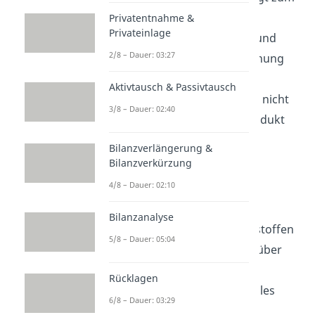
Einkaufspreis
, inklusive aller
Privatentnahme &
Privateinlage
Nebenkosten wie Transport und
2/8 – Dauer: 03:27
Lagerung. In der Kostenrechnung
werden Hilfsstoffe meist als
Aktivtausch & Passivtausch
Gemeinkosten
erfasst, da sie nicht
3/8 – Dauer: 02:40
direkt einem bestimmten Produkt
zugeordnet werden können.
Bilanzverlängerung &
Bilanzverkürzung
4/8 – Dauer: 02:10
Betriebsstoffe
Bilanzanalyse
Jetzt kennst du dich mit Hilfsstoffen
5/8 – Dauer: 05:04
aus! Du möchtest nun mehr über
Betriebsstoffe
erfahren? In
Rücklagen
unserem
Video
erfährst du alles
6/8 – Dauer: 03:29
Wichtige!