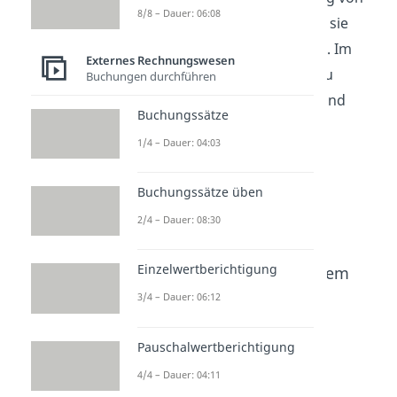
8/8 – Dauer: 06:08
Gütern unterstützen und wie sie
wirtschaftlich erfasst werden. Im
Externes Rechnungswesen
Wirtschaftsbereich
findest du
Buchungen durchführen
passende Videos zu diesem und
Buchungssätze
verwandten Themen.
1/4 – Dauer: 04:03
Buchungssätze üben
2/4 – Dauer: 08:30
Einzelwertberichtigung
Beliebte Inhalte aus dem
Bereich
Externes
3/4 – Dauer: 06:12
Rechnungswesen
Pauschalwertberichtigung
Rückstel
Verbindl
Firmenw
4/4 – Dauer: 04:11
lungen
ichkeite
ert /