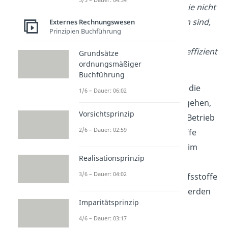
verwendet werden. Obwohl sie nicht
im fertigen Produkt enthalten sind,
Externes Rechnungswesen
Prinzipien Buchführung
sind sie notwendig, um die
Produktion reibungslos und effizient
Grundsätze
ordnungsmäßiger
zu gestalten.
Buchführung
Im Gegensatz zu Rohstoffen, die
1/6 – Dauer: 06:02
direkt in das Endprodukt eingehen,
Vorsichtsprinzip
und Betriebsstoffen, die den Betrieb
2/6 – Dauer: 02:59
ermöglichen, dienen Hilfsstoffe
unterstützenden Funktionen im
Realisationsprinzip
Produktionsprozess.
3/6 – Dauer: 04:02
Handelsrechtlich gehören Hilfsstoffe
zum Umlaufvermögen und werden
Imparitätsprinzip
als indirekte Kosten erfasst.
4/6 – Dauer: 03:17