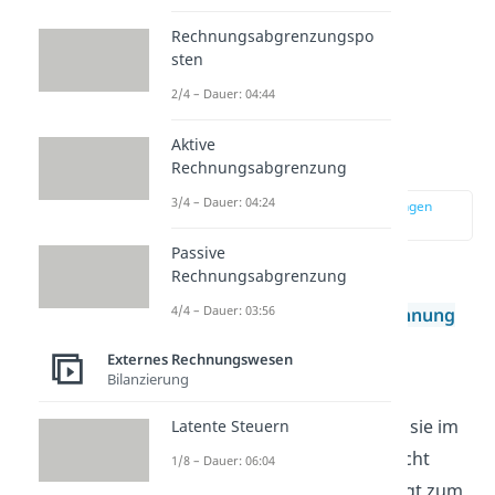
Rechnungsabgrenzungspo
sten
Hilfsstoffe in der
2/4 – Dauer: 04:44
Bilanzierung und
Aktive
Kostenrechnung
Rechnungsabgrenzung
3/4 – Dauer: 04:24
zur Stelle im Video springen
(01:50)
Passive
Rechnungsabgrenzung
Hilfsstoffe müssen in der
4/4 – Dauer: 03:56
Bilanzierung
und
Kostenrechnung
korrekt erfasst werden:
Externes Rechnungswesen
Bilanzierung
Sie werden in der Bilanz als
Umlaufvermögen
erfasst, da sie im
Latente Steuern
Produktionsprozess verbraucht
1/8 – Dauer: 06:04
werden. Die Bewertung erfolgt zum