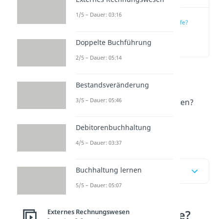
1/5 – Dauer: 03:16
Was sind Hilfsstoffe?
Doppelte Buchführung
(00:16)
2/5 – Dauer: 05:14
Was sind
Hilfsstoffe
und wie
Bestandsveränderung
unterscheiden sie sich von
3/5 – Dauer: 05:46
Rohstoffen und Betriebsstoffen?
Hier
erfährst du alles, was du
Debitorenbuchhaltung
darüber wissen musst.
4/5 – Dauer: 03:37
Buchhaltung lernen
Inhaltsübersicht
5/5 – Dauer: 05:07
Was sind Hilfsstoffe?
Externes Rechnungswesen