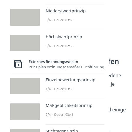
Niederstwertprinzip
5/6 – Dauer: 03:59
Höchstwertprinzip
6/6 – Dauer: 02:35
Arten von Hilfsstoffen
Externes Rechnungswesen
Prinzipien ordnungsgemäßer Buchführung
Hilfsstoffe können in verschiedene
Einzelbewertungsprinzip
Kategorien eingeteilt werden, je
1/4 – Dauer: 03:30
nach ihrer Funktion und
Verwendung im
Maßgeblichkeitsprinzip
Produktionsprozess. Hier sind einige
2/4 – Dauer: 03:41
Beispiele:
Reinigungsmittel
werden
Stichtagsprinzip