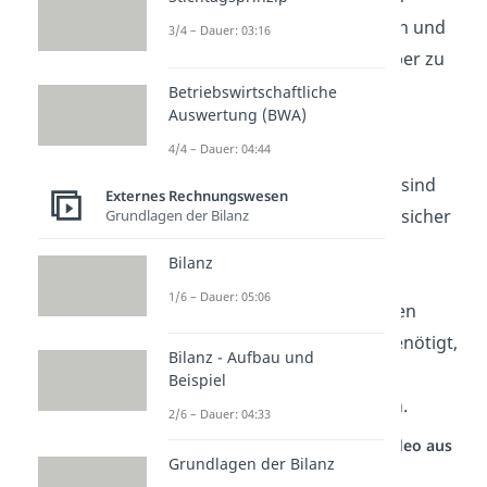
verwendet, um Maschinen und
3/4 – Dauer: 03:16
Produktionsanlagen sauber zu
halten und somit deren
Betriebswirtschaftliche
Auswertung (BWA)
reibungslosen Betrieb zu
4/4 – Dauer: 04:44
gewährleisten.
Verpackungsmaterialien
sind
Externes Rechnungswesen
notwendig, um Produkte sicher
Grundlagen der Bilanz
zu verpacken und für den
Bilanz
Versand vorzubereiten.
1/6 – Dauer: 05:06
Klebstoffe
werden in vielen
Produktionsprozessen benötigt,
Bilanz - Aufbau und
um verschiedene Teile
Beispiel
miteinander zu verbinden.
2/6 – Dauer: 04:33
Studyflix vernetzt: Hier ein Video aus
einem anderen Bereich
Grundlagen der Bilanz