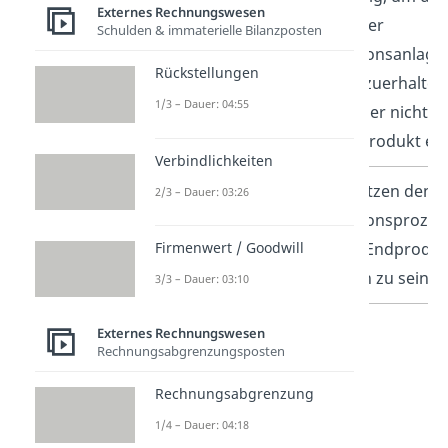
Externes Rechnungswesen
Betrieb der
Schulden & immaterielle Bilanzposten
Produktionsanlage
Rückstellungen
aufrechtzuerhalten
1/3 – Dauer: 04:55
gehen aber nicht in
das Endprodukt ei
Verbindlichkeiten
Hilfsstoffe
Unterstützen den
2/3 – Dauer: 03:26
Produktionsprozes
Firmenwert / Goodwill
ohne im Endproduk
enthalten zu sein
3/3 – Dauer: 03:10
Externes Rechnungswesen
Rechnungsabgrenzungsposten
Rechnungsabgrenzung
1/4 – Dauer: 04:18