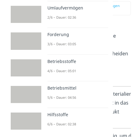
zur Stelle im Video springen
Umlaufvermögen
(00:43)
2/6 – Dauer: 02:36
Hilfsstoffe, Rohstoffe und
Forderung
Betriebsstoffe spielen alle eine
wichtige Rolle im
3/6 – Dauer: 03:05
Produktionsprozess, unterscheiden
Betriebsstoffe
sich aber in ihrer Funktion.
4/6 – Dauer: 05:01
Art der Stoffe
Funktion
Betriebsmittel
Rohstoffe
Hauptmaterialien,
5/6 – Dauer: 04:56
die direkt in das
Endprodukt
Hilfsstoffe
eingehen
6/6 – Dauer: 02:38
Betriebsstoffe
Notwendig, um de