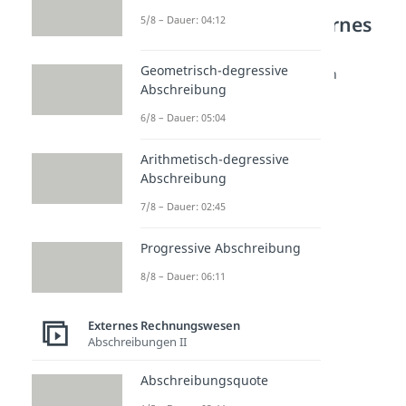
Weitere Inhalte: Externes
5/8 – Dauer: 04:12
Rechnungswesen
Geometrisch-degressive
Vermögens- & Produktionsposten
Abschreibung
Anlagevermögen
Dauer: 03:30
6/8 – Dauer: 05:04
Umlaufvermögen
Dauer: 02:36
Arithmetisch-degressive
Forderung
Abschreibung
Dauer: 03:05
Betriebsstoffe
7/8 – Dauer: 02:45
Dauer: 05:01
Betriebsmittel
Progressive Abschreibung
Dauer: 04:56
8/8 – Dauer: 06:11
Hilfsstoffe
Dauer: 02:38
Externes Rechnungswesen
Abschreibungen II
Abschreibungsquote