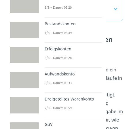
Hilfsstoffe — häufigste
3/8 – Dauer: 05:20
Fragen
(ausklappen)
Bestandskonten
4/8 – Dauer: 05:49
Produktionsfaktoren
verstehen
Erfolgskonten
5/8 – Dauer: 03:28
Hilfsstoffe gehören zu den
Produktionsfaktoren und sind ein
Aufwandskonto
fester Teil wirtschaftlicher Abläufe in
6/8 – Dauer: 03:33
Unternehmen. Wer sich mit
Produktionsfaktoren beschäftigt,
Dreigeteiltes Warenkonto
ordnet Materialien, Arbeit und
7/8 – Dauer: 05:59
Betriebsmittel nach ihrer Aufgabe im
Unternehmen ein. So wird klar, wie
GuV
einzelne Mittel die Herstellung von