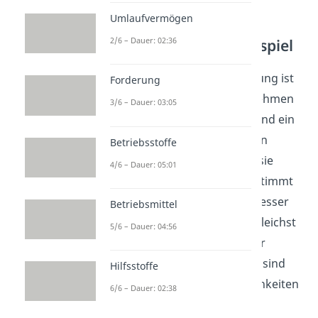
Umlaufvermögen
2/6 – Dauer: 02:36
Bilanzverkürzung Beispiel
Das Gegenteil der Verlängerung ist
Forderung
die Bilanzverkürzung. Hier nehmen
3/6 – Dauer: 03:05
also jeweils ein Aktivposten und ein
Passivposten um den gleichen
Betriebsstoffe
Betrag ab, beziehungsweise sie
4/6 – Dauer: 05:01
sinken. Auch hier hilft dir bestimmt
ein Beispiel, um das Thema besser
Betriebsmittel
zu verstehen. Dieses Mal begleichst
5/6 – Dauer: 04:56
du eine Lieferantenschuld per
Banküberweisung. Betroffen sind
Hilfsstoffe
der Passivposten „Verbindlichkeiten
6/6 – Dauer: 02:38
aus LuL“ und der Aktivposten