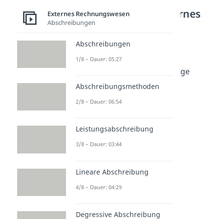
Weitere Inhalte: Externes
Externes Rechnungswesen
Abschreibungen
Rechnungswesen
Bilanzierung
Abschreibungen
Latente Steuern
1/8 – Dauer: 05:27
Dauer: 06:04
Privatentnahme & Privateinlage
Dauer: 03:27
Abschreibungsmethoden
Aktivtausch & Passivtausch
Dauer: 02:40
2/8 – Dauer: 06:54
Bilanzverlängerung &
Bilanzverkürzung
Leistungsabschreibung
Dauer: 02:10
Bilanzanalyse
3/8 – Dauer: 03:44
Dauer: 05:04
Rücklagen
Lineare Abschreibung
Dauer: 03:29
Anlagenspiegel
4/8 – Dauer: 04:29
Dauer: 06:59
Gewinnvortrag
Degressive Abschreibung
Dauer: 04:26