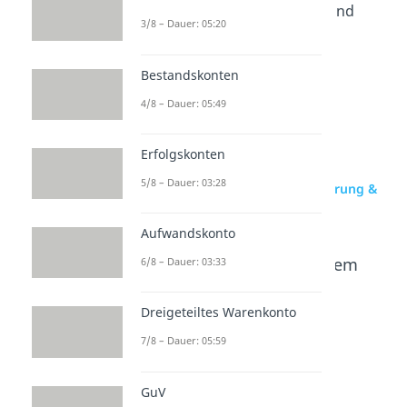
passende Videos zu diesem und
3/8 – Dauer: 05:20
verwandten Themen.
Bestandskonten
4/8 – Dauer: 05:49
Erfolgskonten
5/8 – Dauer: 03:28
zur Videoseite: Bilanzverlängerung &
Bilanzverkürzung
Aufwandskonto
Beliebte Inhalte aus dem
6/8 – Dauer: 03:33
Bereich
Externes
Rechnungswesen
Dreigeteiltes Warenkonto
7/8 – Dauer: 05:59
Bilanzan
Rücklag
Anlagen
alyse
en
spiegel
GuV
Dauer: 05:04
Dauer: 03:29
Dauer: 06:59