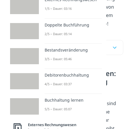
und Bilanzverkürzung Typen von
1/5 – Dauer: 03:16
Bilanzveränderungen. In diesem
Beitrag erklären wir dir wieso!
Doppelte Buchführung
2/5 – Dauer: 05:14
Inhaltsübersicht
Bestandsveränderung
3/5 – Dauer: 05:46
Bilanzveränderungen:
Debitorenbuchhaltung
Bilanzverlängerung
4/5 – Dauer: 03:37
Bilanzverkürzung
Buchhaltung lernen
Wie du wahrscheinlich weißt, sind
5/5 – Dauer: 05:07
Bilanzen in eine Aktiv- und eine
Passivseite aufgeteilt. Kurz zur
Externes Rechnungswesen
Wiederholung: die Aktivseite gibt