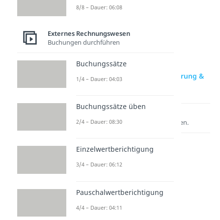
8/8 – Dauer: 06:08
Externes Rechnungswesen
Buchungen durchführen
Buchungssätze
zur Videoseite: Bilanzverlängerung &
1/4 – Dauer: 04:03
Bilanzverkürzung
Buchungssätze üben
Lernen lohnt sich!
2/4 – Dauer: 08:30
Entdecke hier deine Chancen.
Einzelwertberichtigung
3/4 – Dauer: 06:12
Pauschalwertberichtigung
4/4 – Dauer: 04:11