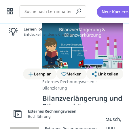
Suche
Neu: Karriere
Lernen lohnt sich!
Entdecke hier deine Chancen.
Lernplan
Merken
Link teilen
Externes Rechnungswesen
Bilanzierung
Bilanzverlängerung und
Bilanzverkürzung
Externes Rechnungswesen
Buchführung
Wie der Aktiv- und der Passivtausch,
sind auch die Bilanzverlängerung
Externes Rechnungswesen