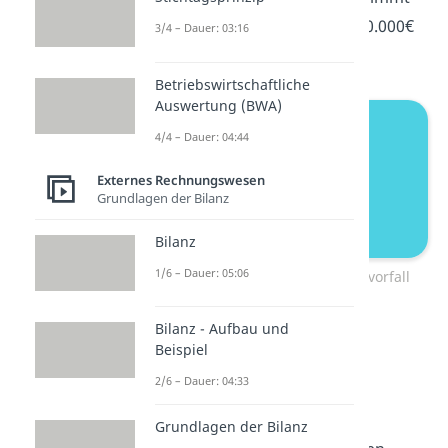
der Wert der Rohstoffe um 10.000€
3/4 – Dauer: 03:16
zu.
Betriebswirtschaftliche
Auswertung (BWA)
4/4 – Dauer: 04:44
Externes Rechnungswesen
Grundlagen der Bilanz
Bilanz
1/6 – Dauer: 05:06
Bilanzverlängerung Geschäftsvorfall
Bilanz - Aufbau und
Wie du weißt, ist die Position
Beispiel
„Rohstoffe“ ein Aktivposten.
2/6 – Dauer: 04:33
Gleichzeitig nehmen die
Verbindlichkeiten gegenüber
Grundlagen der Bilanz