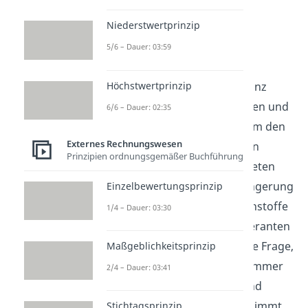
Niederstwertprinzip
Bilanzverlängerung
5/6 – Dauer: 03:59
Beispiel
Höchstwertprinzip
Bei der Verlängerung der Bilanz
nehmen jeweils ein Aktivposten und
6/6 – Dauer: 02:35
ein Passivposten der Bilanz um den
Externes Rechnungswesen
gleichen Betrag zu. Am besten
Prinzipien ordnungsgemäßer Buchführung
schauen wir uns einen konkreten
Geschäftsfall zur Bilanzverlängerung
Einzelbewertungsprinzip
an. Stell dir vor, du kaufst Rohstoffe
1/4 – Dauer: 03:30
auf Rechnung bei einem Lieferanten
in Höhe von 10.000€. Die erste Frage,
Maßgeblichkeitsprinzip
die du dir stellen solltest, ist immer
2/4 – Dauer: 03:41
„Welche Posten der Bilanz sind
betroffen?“ In unserem Fall nimmt
Stichtagsprinzip