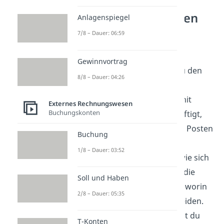
Bilanzveränderungen
Anlagenspiegel
verstehen
7/8 – Dauer: 06:59
Bilanzverlängerung und
Gewinnvortrag
Bilanzverkürzung gehören zu den
8/8 – Dauer: 04:26
Bilanzveränderungen im
Rechnungswesen. Wer sich mit
Externes Rechnungswesen
Buchungskonten
Bilanzveränderungen beschäftigt,
ordnet Geschäftsvorfälle den Posten
Buchung
auf der Aktivseite und der
1/8 – Dauer: 03:52
Passivseite zu. So wird klar, wie sich
einzelne Veränderungen auf die
Soll und Haben
Bilanzsumme auswirken und worin
2/8 – Dauer: 05:35
sich die Grundfälle unterscheiden.
Im
Wirtschaftsbereich
findest du
T-Konten