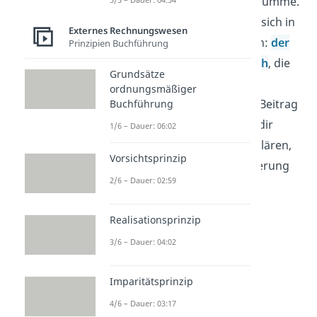
Auswirkungen auf die Bilanzsumme.
Diese Veränderungen lassen sich in
Externes Rechnungswesen
vier Grundfälle unterscheiden:
der
Prinzipien Buchführung
Aktivtausch, der Passivtausch
, die
Grundsätze
Bilanzverlängerung und die
ordnungsmäßiger
Bilanzverkürzung. In diesem Beitrag
Buchführung
beschränken wir uns darauf dir
1/6 – Dauer: 06:02
anhand von Beispielen zu erklären,
Vorsichtsprinzip
was es mit der Bilanzverlängerung
2/6 – Dauer: 02:59
und -verkürzung auf sich hat.
Realisationsprinzip
3/6 – Dauer: 04:02
Imparitätsprinzip
4/6 – Dauer: 03:17