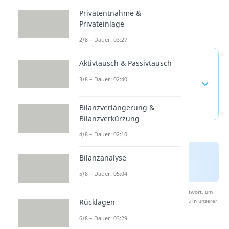
Privatentnahme &
Privateinlage
2/8 – Dauer: 03:27
Bilanzverlängerung und
Aktivtausch & Passivtausch
Bilanzverkürzung —
3/8 – Dauer: 02:40
häufigste Fragen
(ausklappen)
Bilanzverlängerung &
Bilanzverkürzung
4/8 – Dauer: 02:10
Bilanzanalyse
5/8 – Dauer: 05:04
Nach Beantwortung speichern wir deine Antwort, um
Rücklagen
Studyflix zu verbessern. Mehr dazu erfährst du in unserer
Datenschutzerklärung
.
6/8 – Dauer: 03:29