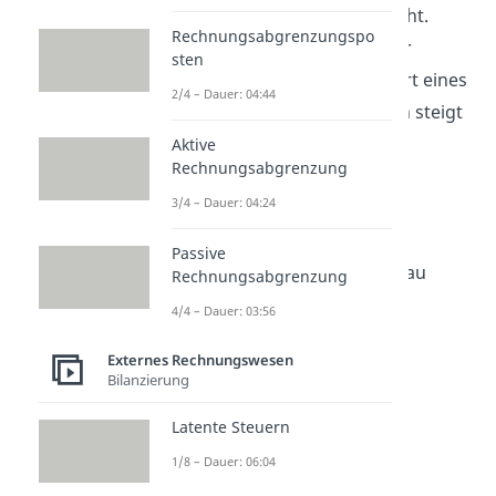
Verkürzung der Bilanz versteht.
Rechnungsabgrenzungspo
Merk dir einfach, dass bei der
sten
Verlängerung jeweils der Wert eines
2/4 – Dauer: 04:44
Aktiv- und eines Passivposten steigt
und somit die Bilanzsumme
Aktive
Rechnungsabgrenzung
insgesamt steigt, das
3/4 – Dauer: 04:24
Gesamtvermögen hingegen
unberührt bleibt. Bei der
Passive
Bilanzverkürzung ist das genau
Rechnungsabgrenzung
gleich, nur dass die beiden
4/4 – Dauer: 03:56
Bilanzposten und somit die
Externes Rechnungswesen
Bilanzsumme sinken.
Bilanzierung
Latente Steuern
1/8 – Dauer: 06:04