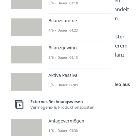
Lieferung und Leistung um den
3/6 – Dauer: 03:18
gleichen Betrag zu. Hierbei handelt
es sich um einen Passivposten.
Bilanzsumme
Somit nehmen jeweils ein
4/6 – Dauer: 04:23
Aktivposten und ein Passivposten
um den gleichen Wert, in unserem
Bilanzgewinn
Fall um 10.000€, zu und die Bilanz
5/6 – Dauer: 04:13
„verlängert“ sich bzw. die
Bilanzsumme steigt.
Aktiva Passiva
Studyflix vernetzt: Hier ein Video aus
6/6 – Dauer: 06:09
einem anderen Bereich
Externes Rechnungswesen
Vermögens- & Produktionsposten
Anlagevermögen
1/6 – Dauer: 03:30