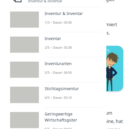
Inventur & Inventar
Auskunft darüber, wie die
Inventur & Inventar
finanziellen Mittel verwendet
1/5 – Dauer: 03:40
werden. Die Passivseite informiert
über die Herkunft des Kapitals.
Inventar
2/5 – Dauer: 03:38
Inventurarten
3/5 – Dauer: 04:50
Stichtagsinventur
Bilanzveränderungen
4/5 – Dauer: 03:10
Jeder Geschäftsvorfall, also zum
Geringwertige
Wirtschaftsgüter
Beispiel der Kauf einer Maschine, hat
5/5 – Dauer: 04:54