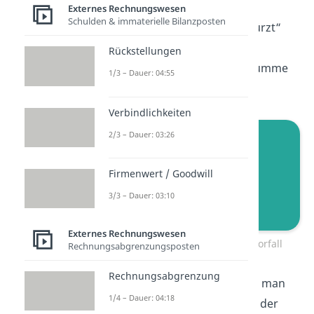
„Bank“. Beide sinken um den
Externes Rechnungswesen
Schulden & immaterielle Bilanzposten
gleichen Betrag. Somit „verkürzt“
sich sozusagen die Bilanz,
Rückstellungen
beziehungsweise die Bilanzsumme
1/3 – Dauer: 04:55
sinkt.
Verbindlichkeiten
2/3 – Dauer: 03:26
Firmenwert / Goodwill
3/3 – Dauer: 03:10
Externes Rechnungswesen
Bilanzverkürzung Geschäftsvorfall
Rechnungsabgrenzungsposten
Rechnungsabgrenzung
Jetzt hast du verstanden, was man
1/4 – Dauer: 04:18
unter der Verlängerung- und der