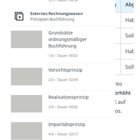
Kontenart
Zugang
Abga
Externes Rechnungswesen
Prinzipien Buchführung
Aktivkonto
Soll
Habe
Grundsätze
Passivkonto
Haben
Soll
ordnungsmäßiger
Buchführung
Aufwandskonto
Soll
Habe
1/6 – Dauer: 06:02
Ertragskonto
Haben
Soll
Vorsichtsprinzip
2/6 – Dauer: 02:59
➡️
Beispiel:
Wenn sich das Konto
Kasse
(Aktivkonto)
um 500 € erhöht
Realisationsprinzip
(Zugang)
, erfasst du die 500 € auf
3/6 – Dauer: 04:02
der
Sollseite
des Kassenkontos.
Imparitätsprinzip
4/6 – Dauer: 03:17