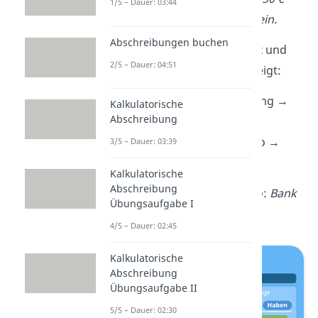
1/5 – Dauer: 03:44
geht auf deinem Bankkonto ein.
Abschreibungen buchen
Du brauchst die Konten
Bank
und
2/5 – Dauer: 04:51
Zinserträge
. Die
Übersicht
zeigt:
Bank:
Aktivkonto → Zugang →
Kalkulatorische
Abschreibung
Soll
Zinserträge:
Ertragskonto →
3/5 – Dauer: 03:39
Zugang →
Haben
Kalkulatorische
Abschreibung
Der
Buchungssatz
lautet also:
Bank
Übungsaufgabe I
an Zinserträge 350 €
4/5 – Dauer: 02:45
Kalkulatorische
Abschreibung
Übungsaufgabe II
5/5 – Dauer: 02:30