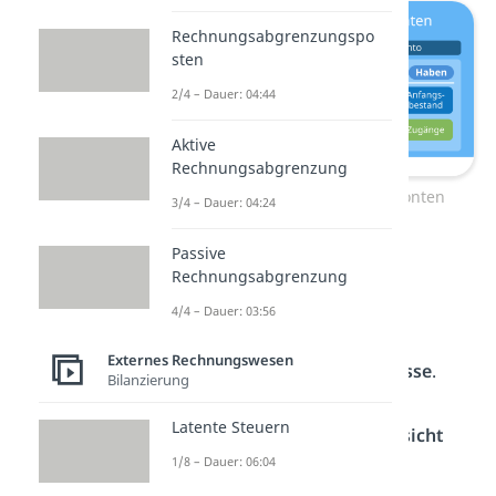
Rechnungsabgrenzungspo
sten
2/4 – Dauer: 04:44
Aktive
Rechnungsabgrenzung
Übersicht Aktiv- und Passivkonten
3/4 – Dauer: 04:24
Passive
➡️
Beispiel 1:
Barkauf eines
Rechnungsabgrenzung
Bürostuhls für 200 €
4/4 – Dauer: 03:56
Du brauchst die Konten
Externes Rechnungswesen
Betriebsausstattung
und
Kasse
.
Bilanzierung
Jetzt kannst du dich an der
Latente Steuern
Buchungslogik aus der
Übersicht
1/8 – Dauer: 06:04
orientieren: