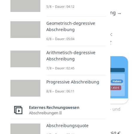
Zugang →
Soll
5/8 – Dauer: 04:12
Bank:
Aktivkonto → Abgang →
Haben
Geometrisch-degressive
Abschreibung
Der
Buchungssatz
lautet also:
6/8 – Dauer: 05:04
Mietaufwand an Bank 1.450 €
Arithmetisch-degressive
Abschreibung
7/8 – Dauer: 02:45
Progressive Abschreibung
8/8 – Dauer: 06:11
Externes Rechnungswesen
Geschäftsvorfall 3: Aufwands- und
Abschreibungen II
Ertragskonten
Abschreibungsquote
➡️
Beispiel 4:
Zinsertrag von 350 €