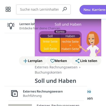
Suche
Neu: Karriere
Lernen lohnt sich!
Entdecke hier deine Chancen.
Lernplan
Merken
Link teilen
Externes Rechnungswesen
Buchungskonten
Soll und Haben
In diesem Beitrag und im
Video
Externes Rechnungswesen
Buchführung
erfährst du, was
Soll und Haben
sind und wie du damit richtig
Externes Rechnungswesen