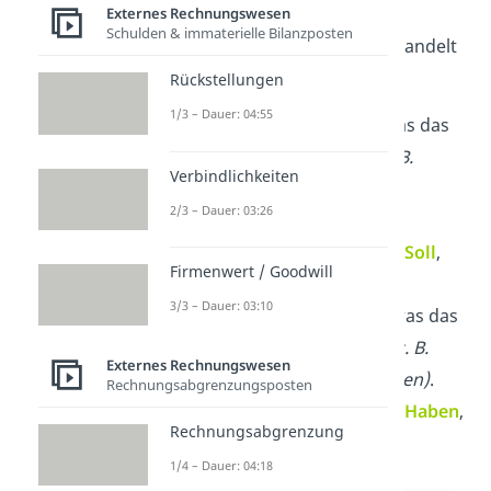
Externes Rechnungswesen
Schulden & immaterielle Bilanzposten
Bei Aktiv- und Passivkonten handelt
es sich um
Bestandskonten
:
Rückstellungen
1/3 – Dauer: 04:55
Aktivkonten
erfassen, was das
Unternehmen besitzt
(z. B.
Verbindlichkeiten
Kasse, Bankkonto,
2/3 – Dauer: 03:26
Forderungen)
.
→
Zugänge
buchst du im
Soll
,
Firmenwert / Goodwill
Abgänge
im
Haben
3/3 – Dauer: 03:10
Passivkonten
erfassen, was das
Unternehmen schuldet
(z. B.
Externes Rechnungswesen
Verbindlichkeiten, Darlehen)
.
Rechnungsabgrenzungsposten
→
Zugänge
buchst du im
Haben
,
Rechnungsabgrenzung
Abgänge
im
Soll
1/4 – Dauer: 04:18