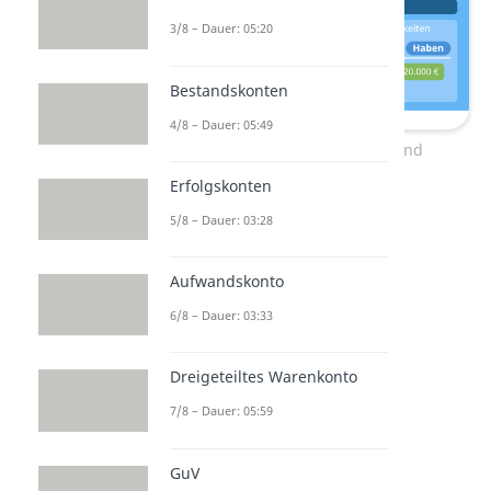
3/8 – Dauer: 05:20
Bestandskonten
4/8 – Dauer: 05:49
Geschäftsvorfall 2: Aktiv- und
Passivkonten
Erfolgskonten
5/8 – Dauer: 03:28
Aufwandskonto
6/8 – Dauer: 03:33
Dreigeteiltes Warenkonto
7/8 – Dauer: 05:59
Soll und Haben bei
GuV
Erfolgskonten