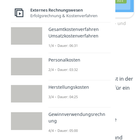
Externes Rechnungswesen
Erfolgsrechnung & Kostenverfahren
Geschäftsvorfall 4: Aufwands- und
Gesamtkostenverfahren
Ertragskonten
Umsatzkostenverfahren
1/4 – Dauer: 06:31
Wer muss „Soll an
Personalkosten
Haben“ buchen?
2/4 – Dauer: 03:32
Das Prinzip „Soll an Haben“ ist in der
Herstellungskosten
doppelten Buchführung nur für ein
paar Unternehmensformen
3/4 – Dauer: 04:25
verpflichtend
:
Gewinnverwendungsrechn
Kapitalgesellschaften
wie
ung
GmbHs, AGs und KGs
4/4 – Dauer: 05:00
Eingetragene Kaufleute
und