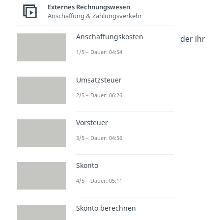
Externes Rechnungswesen
Einzelunternehmer und
Anschaffung & Zahlungsverkehr
Kleingewerbe
, wenn ihr
Anschaffungskosten
Jahresumsatz 800.000 € oder ihr
Jahresgewinn 80.000 €
1/5 – Dauer: 04:54
übersteigt.
Umsatzsteuer
2/5 – Dauer: 06:26
Vorsteuer
3/5 – Dauer: 04:56
Skonto
4/5 – Dauer: 05:11
Soll und Haben —
Übersicht
Skonto berechnen