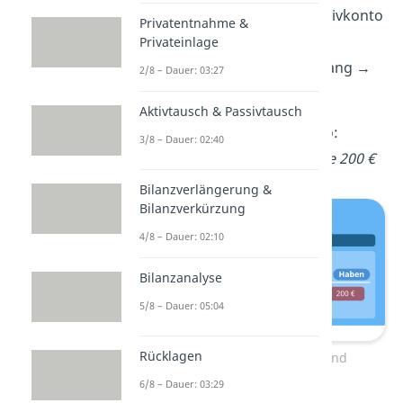
Betriebsausstattung:
Aktivkonto
Privatentnahme &
→ Zugang →
Soll
Privateinlage
Kasse:
Aktivkonto → Abgang →
2/8 – Dauer: 03:27
Haben
Aktivtausch & Passivtausch
Der
Buchungssatz
lautet also:
3/8 – Dauer: 02:40
Betriebsausstattung an Kasse 200 €
Bilanzverlängerung &
Bilanzverkürzung
4/8 – Dauer: 02:10
Bilanzanalyse
5/8 – Dauer: 05:04
Rücklagen
Geschäftsvorfall 1: Aktiv- und
Passivkonten
6/8 – Dauer: 03:29