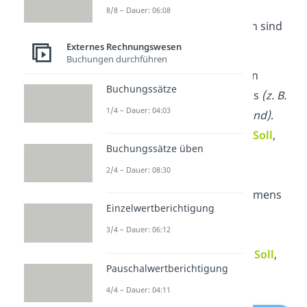
8/8 – Dauer: 06:08
Aufwands- und Ertragskonten sind
Erfolgskonten
:
Externes Rechnungswesen
Buchungen durchführen
Aufwandskonten
erfassen
Buchungssätze
Kosten des Unternehmens
(z. B.
1/4 – Dauer: 04:03
Mietaufwand, Lohnaufwand)
.
→
Zugänge
buchst du im
Soll
,
Buchungssätze üben
Abgänge
im
Haben
2/4 – Dauer: 08:30
Ertragskonten
erfassen
Einnahmen des Unternehmens
Einzelwertberichtigung
(z. B. Umsatzerlöse,
3/4 – Dauer: 06:12
Zinserträge)
.
→
Abgänge
buchst du im
Soll
,
Pauschalwertberichtigung
Zugänge
im
Haben
4/4 – Dauer: 04:11