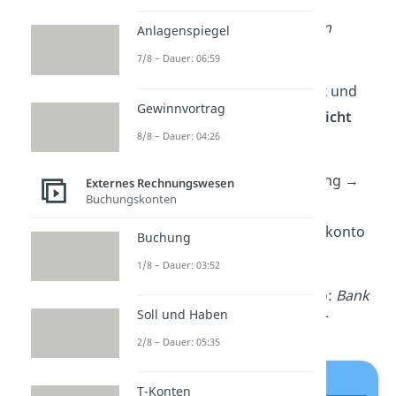
➡️
Beispiel 2:
Du nimmst einen
Anlagenspiegel
Bankkredit von 20.000 € auf.
7/8 – Dauer: 06:59
Du brauchst die Konten
Bank
und
Gewinnvortrag
Verbindlichkeiten
. Die
Übersicht
8/8 – Dauer: 04:26
von oben zeigt:
Bank:
Aktivkonto → Zugang →
Externes Rechnungswesen
Buchungskonten
Soll
Verbindlichkeiten:
Passivkonto
Buchung
→ Zugang →
Haben
1/8 – Dauer: 03:52
Der
Buchungssatz
lautet also:
Bank
Soll und Haben
an Verbindlichkeiten 20.000 €
2/8 – Dauer: 05:35
T-Konten