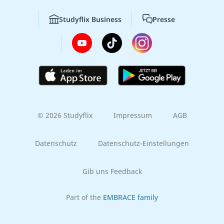
Studyflix Business
Presse
© 2026 Studyflix
Impressum
AGB
Datenschutz
Datenschutz-Einstellungen
Gib uns Feedback
Part of the
EMBRACE family