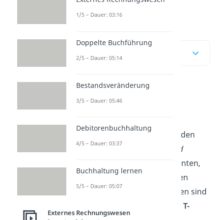
buchst.
1/5 – Dauer: 03:16
Doppelte Buchführung
Inhaltsübersicht
2/5 – Dauer: 05:14
Bestandsveränderung
Soll und Haben —
3/5 – Dauer: 05:46
einfach erklärt
Debitorenbuchhaltung
Ein Unternehmen führt für jeden
4/5 – Dauer: 03:37
Bereich
(z. B. Kasse, Bank und
Maschinen)
sogenannte T-Konten,
Buchhaltung lernen
auf denen Wertveränderungen
5/5 – Dauer: 05:07
erfasst werden. Soll und Haben sind
die
zwei Seiten
eines solchen
T-
Externes Rechnungswesen