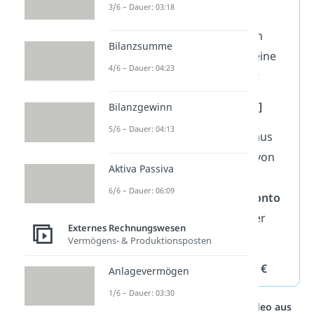
3/6 – Dauer: 03:18
Habenseite
.
Dieses
Zusammenspiel zeigt dir ein
Bilanzsumme
Buchungssatz
. Der allgemeine
4/6 – Dauer: 04:23
Aufbau
sieht immer so aus:
Soll an Haben [Betrag]
Bilanzgewinn
5/6 – Dauer: 04:13
Wenn in unserem Beispiel aus
dem Anfang das Geld also von
Aktiva Passiva
dem Bankkonto kommt
6/6 – Dauer: 06:09
(Abgang)
, steht das
Bankkonto
(Passivkonto)
im
Haben
. Der
Externes Rechnungswesen
Buchungssatz lautet:
Vermögens- & Produktionsposten
➡️ Kasse an Bankkonto 500 €
Anlagevermögen
1/6 – Dauer: 03:30
Studyflix vernetzt: Hier ein Video aus