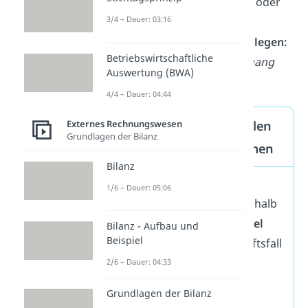
Passivkonto
,
Aufwandskonto
oder
3/4 – Dauer: 03:16
Ertragskonto
?
Schritt 3: Buchungsseite festlegen:
Betriebswirtschaftliche
Handelt es sich um einen
Zugang
Auswertung (BWA)
oder einen
Abgang
?
4/4 – Dauer: 04:44
Buchungssätze: So spielen
Externes Rechnungswesen
Grundlagen der Bilanz
Soll und Haben zusammen
Bilanz
Die Bilanz muss immer im
1/6 – Dauer: 05:06
Gleichgewicht
bleiben. Deshalb
kannst du dir die
Grundregel
Bilanz - Aufbau und
Beispiel
merken, dass jeder Geschäftsfall
mindestens zwei
T-Konten
2/6 – Dauer: 04:33
berührt: eines auf der
Grundlagen der Bilanz
Sollseite
und eines auf der