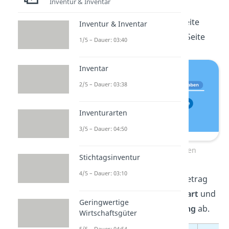
Kontos
.
Inventur & Inventar
Soll
ist immer die
linke
Seite
Inventur & Inventar
Haben
immer die
rechte
Seite
1/5 – Dauer: 03:40
Inventar
2/5 – Dauer: 03:38
Inventurarten
3/5 – Dauer: 04:50
Soll und Haben bei T-Konten
Stichtagsinventur
4/5 – Dauer: 03:10
Auf
welcher Seite
du einen Betrag
buchst, hängt von der
Kontoart
und
Geringwertige
der
Art der
Werteveränderung
ab.
Wirtschaftsgüter
5/5 – Dauer: 04:54