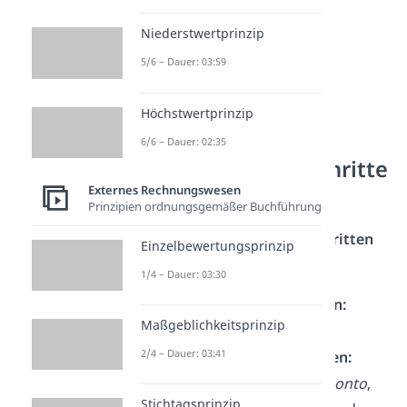
Niederstwertprinzip
5/6 – Dauer: 03:59
Höchstwertprinzip
Soll und Haben
6/6 – Dauer: 02:35
bestimmen — 3 Schritte
Externes Rechnungswesen
Prinzipien ordnungsgemäßer Buchführung
Um Soll und Haben richtig zu
bestimmen gehst du in
3 Schritten
Einzelbewertungsprinzip
vor:
1/4 – Dauer: 03:30
Schritt 1: Konto identifizieren:
Maßgeblichkeitsprinzip
Welches Konto ist betroffen?
2/4 – Dauer: 03:41
Schritt 2: Kontoart bestimmen:
Handelt es sich um ein
Aktivkonto
,
Stichtagsprinzip