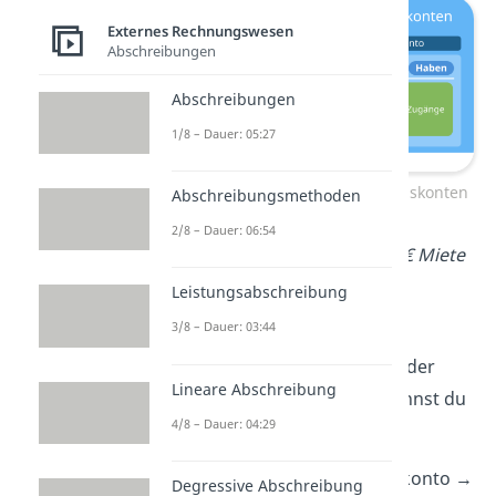
Externes Rechnungswesen
Abschreibungen
Abschreibungen
1/8 – Dauer: 05:27
Übersicht Aufwands- und Ertragskonten
Abschreibungsmethoden
2/8 – Dauer: 06:54
➡️
Beispiel 3:
Du zahlst 1.450 € Miete
per Bank.
Leistungsabschreibung
3/8 – Dauer: 03:44
Du brauchst die Konten
Mietaufwand
und
Bank
. Aus der
Lineare Abschreibung
Grafik
zur Buchungslogik kannst du
4/8 – Dauer: 04:29
herauslesen:
Mietaufwand:
Aufwandskonto →
Degressive Abschreibung