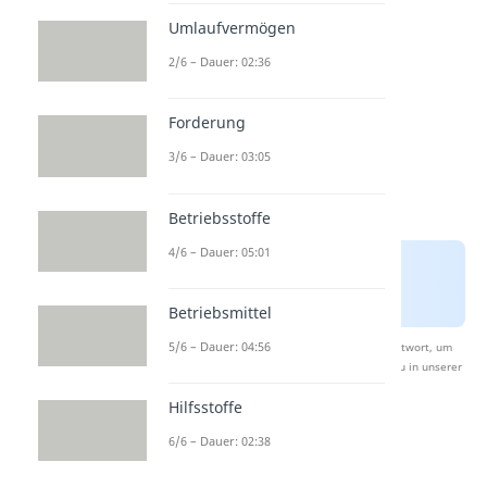
einem anderen Bereich
Umlaufvermögen
2/6 – Dauer: 02:36
Forderung
3/6 – Dauer: 03:05
Betriebsstoffe
4/6 – Dauer: 05:01
Betriebsmittel
5/6 – Dauer: 04:56
Nach Beantwortung speichern wir deine Antwort, um
Studyflix zu verbessern. Mehr dazu erfährst du in unserer
Datenschutzerklärung
.
Hilfsstoffe
6/6 – Dauer: 02:38
Soll und Haben bei
Bestandskonten