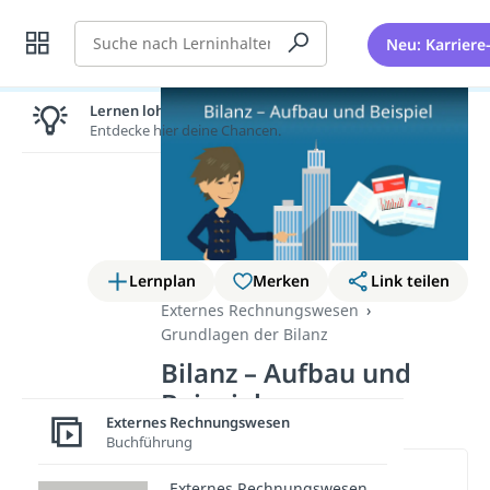
Suche
Neu: Karriere
Lernen lohnt sich!
Entdecke hier deine Chancen.
Lernplan
Merken
Link teilen
Externes Rechnungswesen
Grundlagen der Bilanz
Bilanz – Aufbau und
Beispiel
Externes Rechnungswesen
Buchführung
Wichtige Inhalte in diesem
Externes Rechnungswesen