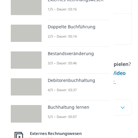
Video
1/5 – Dauer: 03:16
Bilanz Aufbau
Doppelte Buchführung
(00:13)
2/5 – Dauer: 05:14
Bestandsveränderung
Du willst eine übersichtliche
3/5 – Dauer: 05:46
Erklärung zur
Bilanz
mit
Beispielen
?
Dann findest du hier
und im
Video
Debitorenbuchhaltung
gena
u das, wonach du suchst.
4/5 – Dauer: 03:37
Inhaltsübersicht
Buchhaltung lernen
5/5 – Dauer: 05:07
Bilanz Aufbau
Externes Rechnungswesen