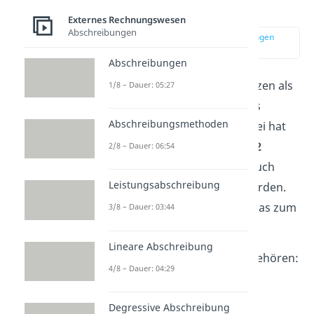
Laufende Bilanzen
Externes Rechnungswesen
Abschreibungen
zur Stelle im Video springen
(03:10)
Abschreibungen
Normalerweise werden Bilanzen als
1/8 – Dauer: 05:27
Schlussbilanz zum Ende eines
Abschreibungsmethoden
Geschäftsjahres erstellt. Dabei hat
ein Geschäftsjahr
maximal 12
2/8 – Dauer: 06:54
Monate
. Trotzdem können auch
Leistungsabschreibung
Zwischenbilanzen
erstellt werden.
Für
Aktienunternehmen
ist das zum
3/8 – Dauer: 03:44
Beispiel
verpflichtend
.
Lineare Abschreibung
Zu den
laufenden Bilanzen
gehören:
4/8 – Dauer: 04:29
Wochenbilanzen
Degressive Abschreibung
Monatsbilanzen