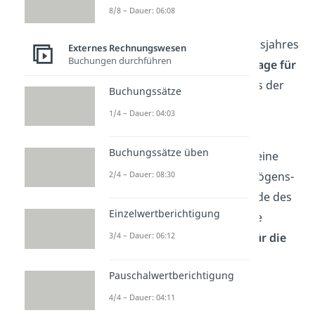
8/8 – Dauer: 06:08
Die
Eröffnungsbilanz
wird
zu
Beginn
eines neuen Geschäftsjahres
Externes Rechnungswesen
Buchungen durchführen
erstellt und bildet die
Grundlage für
die Buchhaltung
. Sie wird aus der
Buchungssätze
Schlussbilanz des vorherigen
1/4 – Dauer: 04:03
Geschäftsjahres abgeleitet.
Buchungssätze üben
Merke:
Die
Schlussbilanz
ist eine
2/4 – Dauer: 08:30
Momentaufnahme
der Vermögens-
und Schuldenstruktur am Ende des
Einzelwertberichtigung
Geschäftsjahres, während die
Eröffnungsbilanz
die
Basis für die
3/4 – Dauer: 06:12
Buchhaltung
des neuen
Pauschalwertberichtigung
Geschäftsjahres bildet.
4/4 – Dauer: 04:11