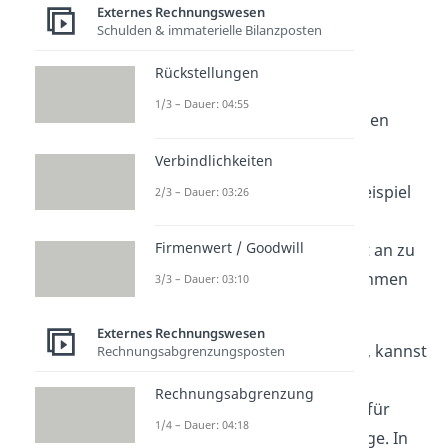
Externes Rechnungswesen
Schulden & immaterielle Bilanzposten
Hypothekenschulden
Darlehen
Rückstellungen
Verbindlichkeiten aus
1/3 – Dauer: 04:55
Lieferungen und Leistungen
Verbindlichkeiten
Aus den Bilanzposten der
Passivaseite lässt sich zum Beispiel
2/3 – Dauer: 03:26
die Eigenfinanzierungsquote
Firmenwert / Goodwill
berechnen. Die Kennzahl gibt an zu
wie viel Prozent das Unternehmen
3/3 – Dauer: 03:10
eigenfinanziert ist.
Externes Rechnungswesen
Hast du die Bilanz aufgestellt, kannst
Rechnungsabgrenzungsposten
du auf beiden Seiten die
Rechnungsabgrenzung
Bilanzsumme
berechnen
. Dafür
1/4 – Dauer: 04:18
addierst
du jeweils alle Beträge. In