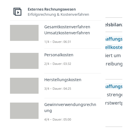
der Bewertung der
Bilanzpositionen
:
Externes Rechnungswesen
Erfolgsrechnung & Kostenverfahren
Bilanzposition
Handelsbilanz
Gesamtkostenverfahren
Umsatzkostenverfahren
Anlagevermögen
Anschaffungs
–
1/4 – Dauer: 06:31
Herstellkosten
Personalkosten
reduziert um di
Abschreibungsw
2/4 – Dauer: 03:32
Herstellungskosten
Forderung
Anschaffungsko
3/4 – Dauer: 04:25
(aber: strenges
Niederstwertpri
Gewinnverwendungsrechn
ung
4/4 – Dauer: 05:00