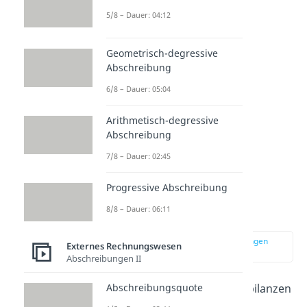
Quartalsbilanzen
5/8 – Dauer: 04:12
Halbjahresbilanzen
Geometrisch-degressive
Abschreibung
6/8 – Dauer: 05:04
Arithmetisch-degressive
Abschreibung
7/8 – Dauer: 02:45
Progressive Abschreibung
Handels- und
8/8 – Dauer: 06:11
Steuerbilanzen
zur Stelle im Video springen
Externes Rechnungswesen
(03:42)
Abschreibungen II
Handelsbilanzen und
Steuerbilanzen
Abschreibungsquote