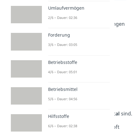
Unfertige und fertige
Umlaufvermögen
Erzeugnisse
2/6 – Dauer: 02:36
Forderungen aus Lieferungen
und Leistungen
Forderung
Bankguthaben
3/6 – Dauer: 03:05
Passiva:
Woher stammen die
Betriebsstoffe
finanziellen Mittel?
4/6 – Dauer: 05:01
Daraus lässt sich die
Finanzierungsstruktur
eines
Betriebsmittel
Unternehmens ableiten. Die
5/6 – Dauer: 04:56
Kapitalseite zeigt, wie hoch
Eigenkapital
und
Fremdkapital
sind.
Hilfsstoffe
Das
6/6 – Dauer: 02:38
Fremdkapital
setzt sich oft
zusammen aus: