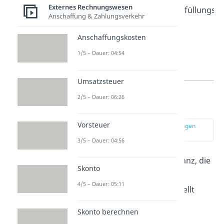
Externes Rechnungswesen
Verbindlichkeiten
mit Erfüllungsb
Anschaffung & Zahlungsverkehr
Anschaffungskosten
1/5 – Dauer: 04:54
Umsatzsteuer
2/5 – Dauer: 06:26
Sonderbilanzen
Vorsteuer
zur Stelle im Video springen
(03:24)
3/5 – Dauer: 04:56
Eine Sonderbilanz ist eine Bilanz, die
Skonto
außerhalb des normalen
4/5 – Dauer: 05:11
Bilanzierungszeitraums
erstellt
wird. Benötigt wird sie bei
Skonto berechnen
bestimmten Anlässen
oder