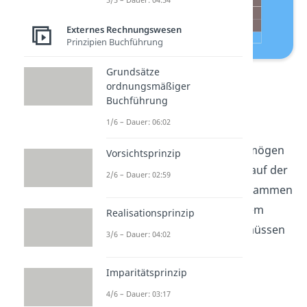
Externes Rechnungswesen
Prinzipien Buchführung
Grundsätze
Bilanz Aufbau
ordnungsmäßiger
Buchführung
Zur Aktiva Seite gehören das
1/6 – Dauer: 06:02
Anlagevermögen
und das
Umlaufvermögen
. Dem Vermögen
Vorsichtsprinzip
gegenüber steht das Kapital auf der
2/6 – Dauer: 02:59
Passivaseite. Es setzt sich zusammen
aus dem
Eigenkapital
und dem
Realisationsprinzip
Fremdkapital
. Beide Seiten müssen
3/6 – Dauer: 04:02
sich stets ausgleichen:
Imparitätsprinzip
Vermögen
=
Kapital
4/6 – Dauer: 03:17