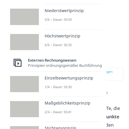
Niederstwertprinzip
5/6 – Dauer: 03:59
Höchstwertprinzip
6/6 – Dauer: 02:35
Bilanz Beispiel
Externes Rechnungswesen
Prinzipien ordnungsgemäßer Buchführung
zur Stelle im Video springen
(01:14)
Einzelbewertungsprinzip
1/4 – Dauer: 03:30
Die Begriffe Anlagevermögen,
Umlaufvermögen, Eigen- und
Maßgeblichkeitsprinzip
Fremdkapital sind Überbegriffe, die
2/4 – Dauer: 03:41
sich noch in
mehrere Bilanzpunkte
unterteilen lassen. Schau dir den
Stichtagsprinzip