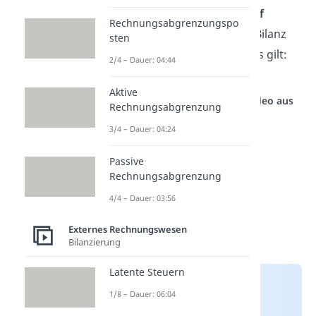
dem Beispiel ergeben sich
auf
Rechnungsabgrenzungspo
beiden Seiten 260.000€
. Die Bilanz
sten
ist somit
ausgeglichen
und es gilt:
2/4 – Dauer: 04:44
Vermögen
=
Kapital
Aktive
Studyflix vernetzt: Hier ein Video aus
Rechnungsabgrenzung
einem anderen Bereich
3/4 – Dauer: 04:24
Passive
Rechnungsabgrenzung
4/4 – Dauer: 03:56
Externes Rechnungswesen
Bilanzierung
Latente Steuern
1/8 – Dauer: 06:04