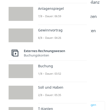
Schluss- und Eröffnungsbilanz
Anlagenspiegel
Laufende Bilanzen
Handels- und Steuerbilanzen
7/8 – Dauer: 06:59
Sonderbilanzen
Gewinnvortrag
Einzel- und Konzernbilanzen
8/8 – Dauer: 04:26
Externes Rechnungswesen
Buchungskonten
Buchung
1/8 – Dauer: 03:52
Soll und Haben
Schluss- und
Eröffnungsbilanz
2/8 – Dauer: 05:35
zur Stelle im Video springen
T-Konten
(02:53)