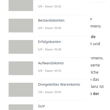
3/8 – Dauer: 05:20
Die Schlussbilanz und
Eröffnungsbilanz sind
Teil der
Bestandskonten
Buchhaltung
eines Unternehmens.
4/8 – Dauer: 05:49
Die
Schlussbilanz
wird am
Ende
Erfolgskonten
eines Geschäftsjahres
erstellt und
5/8 – Dauer: 03:28
gibt Auskunft über die
Vermögenslage
des Unternehmens.
Aufwandskonto
Sie zeigt, welche Vermögenswerte
6/8 – Dauer: 03:33
das Unternehmen besitzt, welche
Schulden es hat und wie hoch das
Dreigeteiltes Warenkonto
Eigenkapital ist. Die Schlussbilanz ist
7/8 – Dauer: 05:59
somit eine
Momentaufnahme der
Vermögensstruktur
zum
GuV
Jahresende.