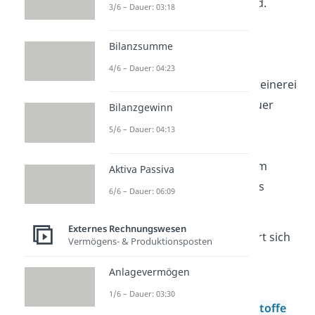
Güter
das Geld investiert wird.
3/6 – Dauer: 03:18
Anlagevermögen
können
beispielsweise Grundstücke,
Bilanzsumme
Maschinen oder die
4/6 – Dauer: 04:23
Betriebsausstattung der Schreinerei
sein. Ihre Nutzung ist auf Dauer
Bilanzgewinn
angelegt.
Umlaufvermögen
5/6 – Dauer: 04:13
hingegen ist auf eine kurze
Nutzungsdauer gerichtet, zum
Aktiva Passiva
Beispiel die Rohstoffe, wie das
6/6 – Dauer: 06:09
verarbeitete Holz.
Externes Rechnungswesen
Das
Umlaufvermögen
gliedert
sich
Vermögens- & Produktionsposten
bei dieser Bilanz in mehrere
Anlagevermögen
Unterpunkte:
1/6 – Dauer: 03:30
Roh-, Hilfs- und
Betriebsstoffe