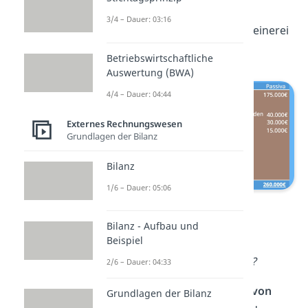
Aufbau der
Bilanz
einmal im
3/4 – Dauer: 03:16
folgenden Beispiel einer Schreinerei
genauer
an:
Betriebswirtschaftliche
Auswertung (BWA)
4/4 – Dauer: 04:44
Externes Rechnungswesen
Grundlagen der Bilanz
Bilanz
1/6 – Dauer: 05:06
Bilanz Beispiel
Bilanz - Aufbau und
Beispiel
Aktiva:
Wofür werden die
finanziellen Mittel eingesetzt?
2/6 – Dauer: 04:33
Hier
zeigt sich, in welche
Art von
Grundlagen der Bilanz