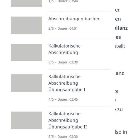
sind zwei unterschiedliche
1/5 – Dauer: 03:44
Bilanzarten, die im Rahmen der
Buchhaltung von Unternehmen
Abschreibungen buchen
erstellt werden. Die
Handelsbilanz
2/5 – Dauer: 04:51
wird nach den
Vorschriften des
Handelsgesetzbuches
aufgestellt
Kalkulatorische
Abschreibung
und gibt Auskunft über die
3/5 – Dauer: 03:39
wirtschaftliche Lage des
Unternehmens. Die
Steuerbilanz
Kalkulatorische
hingegen wird nach den
Abschreibung
Übungsaufgabe I
Vorschriften des Steuerrechts
4/5 – Dauer: 02:45
erarbeitet und dient dazu, die
steuerlich relevanten Beträge zu
Kalkulatorische
ermitteln.
Abschreibung
Übungsaufgabe II
Der Hauptunterschied liegt also in
5/5 – Dauer: 02:30