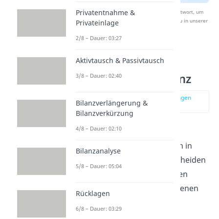
Privatentnahme &
Nach Beantwortung speichern wir deine Antwort, um
Studyflix zu verbessern. Mehr dazu erfährst du in unserer
Privateinlage
Datenschutzerklärung
.
2/8 – Dauer: 03:27
Aktivtausch & Passivtausch
Arten der
Unternehmensbilanz
3/8 – Dauer: 02:40
zur Stelle im Video springen
Bilanzverlängerung &
(02:35)
Bilanzverkürzung
4/8 – Dauer: 02:10
Es gibt
mehrere Arten der
Unternehmensbilanz
, die sich in
Bilanzanalyse
bestimmten Punkten unterscheiden
5/8 – Dauer: 05:04
können. In folgenden Absätzen
erklären wir dir die verschiedenen
Rücklagen
Arten:
6/8 – Dauer: 03:29