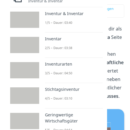
Inventur & Inventar
zur Stelle im Video springen
Inventur & Inventar
(00:13)
1/5 – Dauer: 03:40
Den
Bilanz Aufbau
kannst du dir als
Tabelle mit
Aktiva und Passiva
Seite
Inventar
vorstellen. Aufgrund der
2/5 – Dauer: 03:38
gegliederten und übersichtlichen
Darstellung kann die
wirtschaftliche
Inventurarten
Lage
des Unternehmens bewertet
3/5 – Dauer: 04:50
werden. Deshalb ist sie auch neben
der GuV-Rechnung ein wesentlicher
Stichtagsinventur
Bestandteil des
Jahresabschlusses
.
4/5 – Dauer: 03:10
Geringwertige
Wirtschaftsgüter
5/5 – Dauer: 04:54