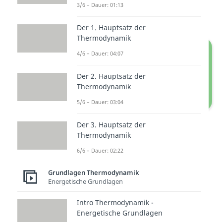
die
Arbeit
durch die
Fläche unter
3/6 – Dauer: 01:13
der Kurve
dargestellt wird.
Der 1. Hauptsatz der
Thermodynamik
4/6 – Dauer: 04:07
Der 2. Hauptsatz der
Thermodynamik
5/6 – Dauer: 03:04
Arbeitsdiagramm
Der 3. Hauptsatz der
Thermodynamik
In Kreisprozessen ist die
6/6 – Dauer: 02:22
gewonnene Arbeit also die von
Grundlagen Thermodynamik
den Zustandskurven
Energetische Grundlagen
umschlossene Fläche. Die
Intro Thermodynamik -
Volumenarbeit
können wir
Energetische Grundlagen
folgendermaßen berechnen: