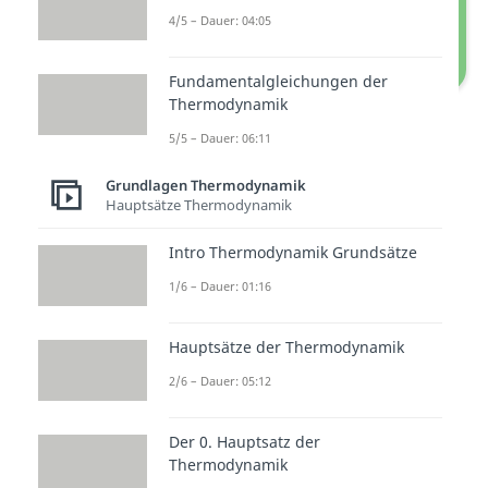
4/5 – Dauer: 04:05
Fundamentalgleichungen der
Thermodynamik
p-V-Diagramm
5/5 – Dauer: 06:11
Grundlagen Thermodynamik
Hauptsätze Thermodynamik
Intro Thermodynamik Grundsätze
1/6 – Dauer: 01:16
Hauptsätze der Thermodynamik
Das Arbeitsdiagramm
2/6 – Dauer: 05:12
Das p-V-Diagramm wird auch als
Der 0. Hauptsatz der
Arbeitsdiagramm
bezeichnet, da
Thermodynamik