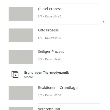
Diesel Prozess
5/7 – Dauer: 04:40
zur Videoseite: p-V & T-S Diagramm
Otto Prozess
Lernen lohnt sich!
6/7 – Dauer: 04:45
Entdecke hier deine Chancen.
Seiliger Prozess
7/7 – Dauer: 04:45
Grundlagen Thermodynamik
Motor
Reaktionen - Grundlagen
Weitere Inhalte:
1/5 – Dauer: 05:33
Grundlagen
Thermodynamik
Verbrennung