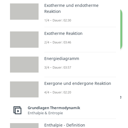
Exotherme und endotherme
Reaktion
1/4 – Dauer: 02:30
Exotherme Reaktion
2/4 – Dauer: 03:46
T-S-Diagramm
Energiediagramm
3/4 – Dauer: 03:57
Die
Entropie S
kann auch durch
die
spezifische Entropie s
ersetzt
Exergone und endergone Reaktion
werden. Diese erhält man, wenn
4/4 – Dauer: 02:20
man die
Entropie
durch die
Masse
dividiert
. Die Fläche unter den
Grundlagen Thermodynamik
Enthalpie & Entropie
Kurven im T-S-Diagramm
entspricht bei
reversiblen
Enthalpie - Definition