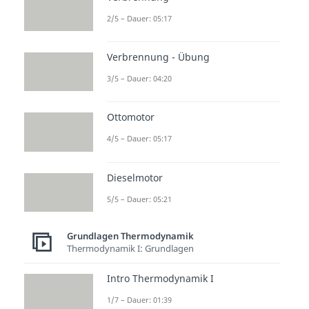
Kreisprozesse
2/5 – Dauer: 05:17
Intro Thermodynamik
Kreisprozesse
Dauer: 01:08
Verbrennung - Übung
Kreisprozesse
3/5 – Dauer: 04:20
Dauer: 03:39
Berechnung Kreisprozesse
Dauer: 03:58
Ottomotor
p-V & T-S Diagramm
Dauer: 02:17
4/5 – Dauer: 05:17
Wärmepumpe
Dauer: 03:49
Dieselmotor
5/5 – Dauer: 05:21
Grundlagen Thermodynamik
Thermodynamik I: Grundlagen
Intro Thermodynamik I
1/7 – Dauer: 01:39