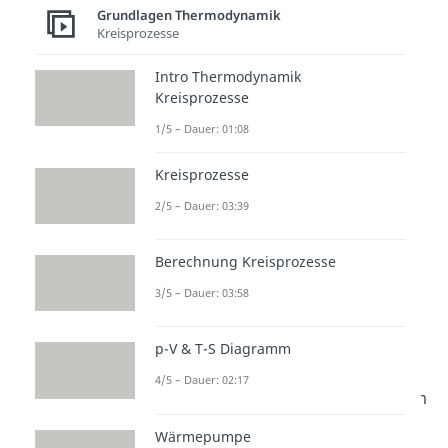
verstehen
Grundlagen Thermodynamik
Kreisprozesse
Das p-V- und T-S-Diagramm
Intro Thermodynamik
gehört zur Thermodynamik und
Kreisprozesse
ist ein wichtiges Werkzeug für
1/5 – Dauer: 01:08
technische Prozesse. Wer sich mit
Thermodynamik beschäftigt,
Kreisprozesse
betrachtet Zustände,
2/5 – Dauer: 03:39
Zustandsänderungen und
Kreisprozesse in Gasen und
Berechnung Kreisprozesse
Maschinen. So wird klar, wie
3/5 – Dauer: 03:58
Druck, Volumen, Temperatur und
Entropie in einem Prozess
p-V & T-S Diagramm
zusammenhängen. Weitere
4/5 – Dauer: 02:17
Videos dazu findest du in unserem
Ingenieurwissenschaftenbereich
.
Wärmepumpe