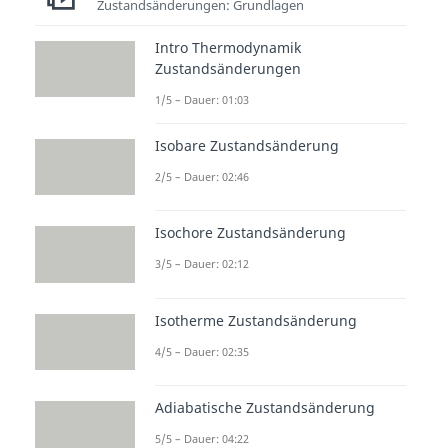
Zustandsänderungen: Grundlagen
wissen muss.
Fassen
wir das
Intro Thermodynamik
nochmal kurz
zusammen
. Im
p-V-
Zustandsänderungen
Diagramm
ist der
Druck
über das
1/5 – Dauer: 01:03
Volumen
aufgetragen. Über die
Volumenänderung
kannst du die
Isobare Zustandsänderung
Arbeit
berechnen. Im
T-S-
2/5 – Dauer: 02:46
Diagramm
ist die
Temperatur
über die
Entropie
aufgetragen.
Isochore Zustandsänderung
Über die
Entropieänderung
3/5 – Dauer: 02:12
kannst du die
Wärme
berechnen.
Isotherme Zustandsänderung
4/5 – Dauer: 02:35
Adiabatische Zustandsänderung
5/5 – Dauer: 04:22