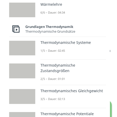
p-V-Diagramm
Wärmelehre
6/6 – Dauer: 04:34
Im Fall des p-V-Diagramms wird
der
Druck p
eines Systems über
Grundlagen Thermodynamik
das
Volumen V
aufgetragen.
Thermodynamische Grundsätze
Thermodynamische Systeme
Anstelle des
Volumens V
können
wir auch das
spezifische Volumen
1/5 – Dauer: 02:45
v
verwenden. Das spezifische
Volumen ist der
Kehrwert der
Thermodynamische
Zustandsgrößen
Dichte
. Dabei betrachtet
2/5 – Dauer: 01:01
man eine
gleichbleibende
Stoffmenge
bzw. Masse.
Thermodynamisches Gleichgewicht
3/5 – Dauer: 02:13
Thermodynamische Potentiale