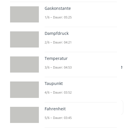
Zustandsänderungen darstellen
Gaskonstante
zu können. Wir schauen uns in
1/6 – Dauer: 05:25
diesem
Beitrag
an, was wir
anhand dieser ablesen können.
Dampfdruck
Das p-V- und T-S-Diagramm sind
2/6 – Dauer: 04:21
spezielle Formen
von
Phasendiagrammen
. Wir
Temperatur
verwenden es, um
Prozessabläufe
3/6 – Dauer: 04:53
zu veranschaulichen, wie zum
Beispiel den
Otto Prozess
.
Taupunkt
4/6 – Dauer: 03:52
Inhaltsübersicht
Fahrenheit
5/6 – Dauer: 03:45