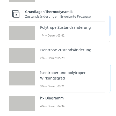
Grundlagen Thermodynamik
Zustandsänderungen: Erweiterte Prozesse
Polytrope Zustandsänderung
1/4 – Dauer: 03:42
Nach Beantwortung speichern wir deine Antwort, um
Studyflix zu verbessern. Mehr dazu erfährst du in
Isentrope Zustandsänderung
unserer
Datenschutzerklärung
.
2/4 – Dauer: 05:29
p-V und T-S-Diagramm —
Isentroper und polytroper
häufigste Fragen
Wirkungsgrad
(ausklappen)
3/4 – Dauer: 03:21
hx Diagramm
4/4 – Dauer: 04:34
Thermodynamik