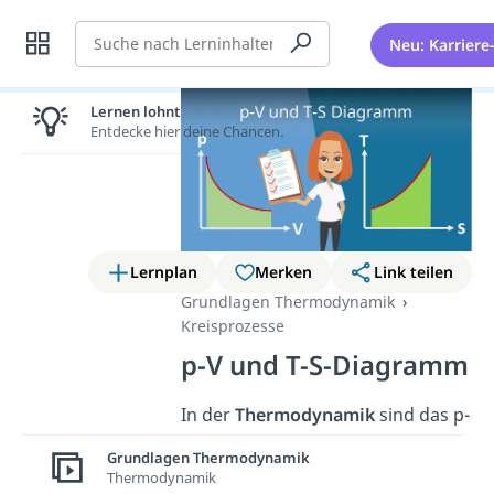
Suche
Neu: Karriere
Lernen lohnt sich!
Entdecke hier deine Chancen.
Lernplan
Merken
Link teilen
Grundlagen Thermodynamik
Kreisprozesse
p-V und T-S-Diagramm
In der
Thermodynamik
sind das p-
V- und T-S-Diagramm
wichtige
Grundlagen Thermodynamik
Elemente
, um
Thermodynamik