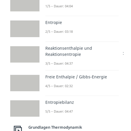
Zustandsänderungen
der, über
1/5 – Dauer: 04:04
die Systemgrenze zu-
beziehungsweise abgeführten,
Entropie
Wärme
. Bei einer
2/5 – Dauer: 03:18
Zustandsänderung von Zustand 1
nach 2 wird die folgende
Reaktionsenthalpie und
Wärmemenge zu- bzw. abgeführt:
Reaktionsentropie
3/5 – Dauer: 04:37
Freie Enthalpie / Gibbs-Energie
Wie bei der Arbeit entspricht die
4/5 – Dauer: 02:32
transportierte Wärme
der
Fläche
zwischen der
Zustandskurve
, der
Entropiebilanz
Abszisse
und den
beiden
5/5 – Dauer: 04:47
Ordinaten
.
Das ist auch schon alles, was du
Grundlagen Thermodynamik
zu den
Zustandsdiagrammen