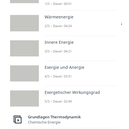
1/5 – Dauer: 00:51
Wärmeenergie
Studyflix vernetzt: Hier ein Video aus
2/5 – Dauer: 04:24
einem anderen Bereich
Innere Energie
3/5 – Dauer: 04:21
Exergie und Anergie
4/5 – Dauer: 03:31
T-S-Diagramm
Exergetischer Wirkungsgrad
5/5 – Dauer: 02:49
Im T-S-Diagramm ist die
Temperatur T
über die
Entropie S
Grundlagen Thermodynamik
Chemische Energie
aufgetragen.