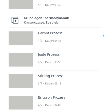
5/5 – Dauer: 03:49
Grundlagen Thermodynamik
Kreisprozesse: Beispiele
Carnot Prozess
zur Videoseite: p-V & T-S Diagramm
1/7 – Dauer: 04:48
Beliebte Inhalte aus dem
Joule Prozess
Bereich
Grundlagen
Thermodynamik
2/7 – Dauer: 03:50
Stirling Prozess
Wärme
Carnot
Joule
pumpe
Prozess
Prozess
3/7 – Dauer: 03:13
Dauer:
Dauer:
Dauer:
03:49
04:48
03:50
Ericsson Prozess
4/7 – Dauer: 04:03