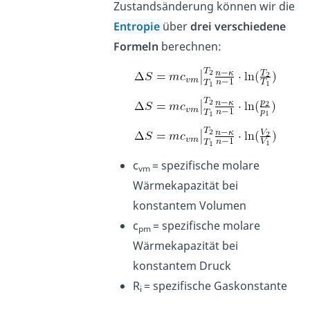
Zustandsänderung können wir die
Entropie
über
drei verschiedene
Formeln
berechnen:
c
= spezifische molare
vm
Wärmekapazität bei
konstantem Volumen
c
= spezifische molare
pm
Wärmekapazität bei
konstantem Druck
R
= spezifische Gaskonstante
i