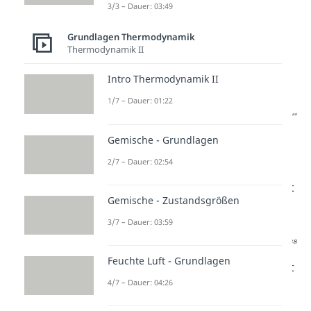
3/3 – Dauer: 03:49
eingesetzt, wodurch wir
Grundlagen Thermodynamik
Thermodynamik II
schließlich für die Wärme Q
festhalten können:
Intro Thermodynamik II
1/7 – Dauer: 01:22
= spezifische molare
Gemische - Grundlagen
Wärmekapazität
2/7 – Dauer: 02:54
Durch Zusammenfassen resultiert
Gemische - Zustandsgrößen
für die Wärme der Ausdruck:
3/7 – Dauer: 03:59
Feuchte Luft - Grundlagen
Bei einem reversiblen Prozess fällt
4/7 – Dauer: 04:26
dabei die Dissipationsarbeit weg (
.