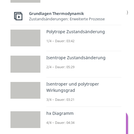
Grundlagen Thermodynamik
Zustandsänderungen: Erweiterte Prozesse
Wenn der Polytropenexponent
Polytrope Zustandsänderung
gleich Null
ist, dann dürfen wir
nur die
linke Formel
verwenden,
1/4 – Dauer: 03:42
da sonst im Exponenten durch
Isentrope Zustandsänderung
Null geteilt wird. Für
n gleich eins
,
also für die
isotherme
2/4 – Dauer: 05:29
Volumenänderungsarbeit
gibt es
Isentroper und polytroper
eine weitere Formel:
Wirkungsgrad
3/4 – Dauer: 03:21
hx Diagramm
4/4 – Dauer: 04:34