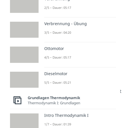
2/5 – Dauer: 05:17
Verbrennung - Übung
3/5 – Dauer: 04:20
Ottomotor
4/5 – Dauer: 05:17
Druckänderungsarbeit
Dieselmotor
Die
Druckänderungsarbeit
(reversible technische Arbeit)
5/5 – Dauer: 05:21
können wir im
polytropen Fall
mit
Grundlagen Thermodynamik
folgender Formel berechnen:
Thermodynamik I: Grundlagen
Intro Thermodynamik I
Wir können die
1/7 – Dauer: 01:39