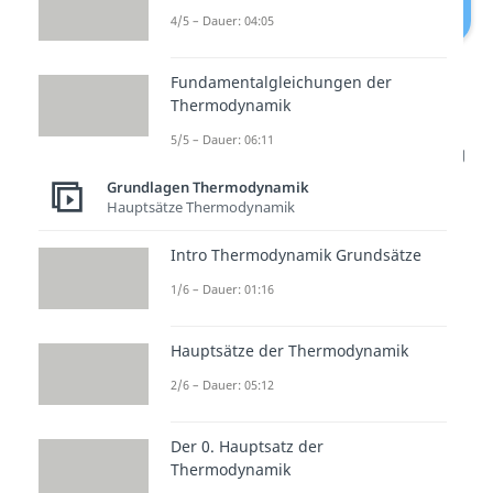
4/5 – Dauer: 04:05
Isochore, Isentrope, Isotherme und
Fundamentalgleichungen der
Isobare Zustandsänderung
Thermodynamik
5/5 – Dauer: 06:11
Die
isotherme Zustandsänderung
tritt nur ein, wenn die zu-
Grundlagen Thermodynamik
Hauptsätze Thermodynamik
beziehungsweise abgeführte
Arbeit
wieder als
Wärme
ab-
Intro Thermodynamik Grundsätze
beziehungsweise zugeführt wird.
1/6 – Dauer: 01:16
Dieser Grenzfall liegt nur bei sehr
langsam ablaufenden Prozessen
Hauptsätze der Thermodynamik
vor.
2/6 – Dauer: 05:12
Die
isentrope Zustandsänderung
Der 0. Hauptsatz der
tritt nur ein, wenn
keine Wärme
Thermodynamik
zu- oder abgeführt wird. Das ist