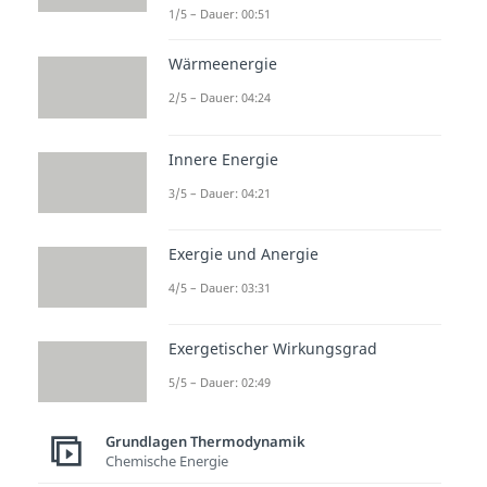
1/5 – Dauer: 00:51
Wärmeenergie
Sonderfälle der
2/5 – Dauer: 04:24
polytropen
Zustandsänderung
Innere Energie
3/5 – Dauer: 04:21
Der
Polytropenexponent n
kommt dir vielleicht noch von der
Exergie und Anergie
isentropen Zustandsänderung
4/5 – Dauer: 03:31
bekannt vor. Hier kommt
der
Isentropenexponent
zur
Exergetischer Wirkungsgrad
Anwendung.
5/5 – Dauer: 02:49
Jede Zustandsänderung ist durch
einen eigenen
Grundlagen Thermodynamik
Chemische Energie
Polytropenexponenten definiert.