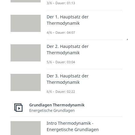
3/6 – Dauer: 01:13
bei sehr
schnell ablaufenden
Prozessen
der Fall.
Der 1. Hauptsatz der
Thermodynamik
Beide
Grenzfälle
werden in der
4/6 – Dauer: 04:07
Realität
nicht vollständig
erreicht,
wodurch sich die
Kurve der
Der 2. Hauptsatz der
Thermodynamik
Polytropen
mit
ergibt.
5/6 – Dauer: 03:04
Je schneller der Prozess abläuft,
desto mehr nähert sich die Kurve
Der 3. Hauptsatz der
der
isentropen
Thermodynamik
Zustandsänderung
an.
6/6 – Dauer: 02:22
Grundlagen Thermodynamik
Energetische Grundlagen
Intro Thermodynamik -
Energetische Grundlagen