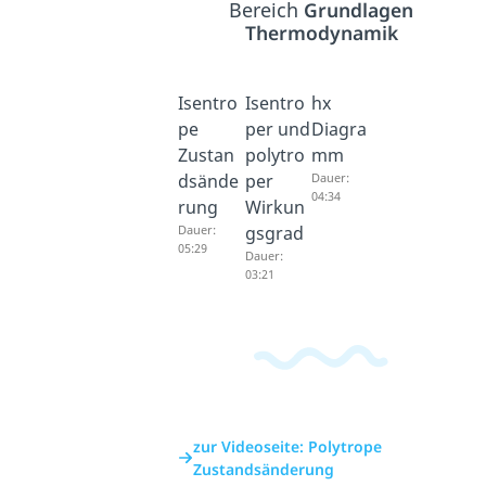
Bereich
Grundlagen
Thermodynamik
Isentro
Isentro
hx
pe
per und
Diagra
Zustan
polytro
mm
dsände
per
Dauer:
04:34
rung
Wirkun
Dauer:
gsgrad
05:29
Dauer:
03:21
zur Videoseite: Polytrope
Zustandsänderung