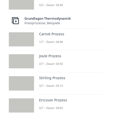
Gaskonstante
. Für die
isotherme
5/5 – Dauer: 03:49
Volumenänderungsarbeit (n=1)
ergibt sich die bereits erwähnte
Grundlagen Thermodynamik
Kreisprozesse: Beispiele
Formel:
Carnot Prozess
.
1/7 – Dauer: 04:48
Im
isentropen Fall
erhalten wir:
Joule Prozess
2/7 – Dauer: 03:50
Bei der
isochoren
Zustandsänderung
ändert sich
Stirling Prozess
das
Volumen nicht
und daher
3/7 – Dauer: 03:13
wird auch
keine Volumenarbeit
verrichtet. Das ergibt sich auch
Ericsson Prozess
wenn wir den entsprechenden
4/7 – Dauer: 04:03
Polytropenexponenten in die