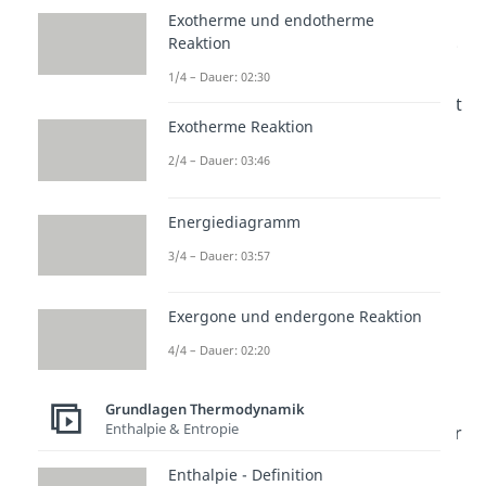
Für die
isobare
ist
n gleich Null
,
Exotherme und endotherme
sodass der
Druck konstant
bleibt.
Reaktion
Bei der
isochoren
ist
n gleich
1/4 – Dauer: 02:30
unendlich
und das
Volumen
bleibt
Exotherme Reaktion
konstant
. Im Fall der
isothermen
2/4 – Dauer: 03:46
ist
n gleich eins
, wodurch die
Temperatur konstant
bleibt.
Energiediagramm
Isobare Zustandsänderung:
3/4 – Dauer: 03:57
für n=0
Exergone und endergone Reaktion
Isochore Zustandsänderung:
4/4 – Dauer: 02:20
für n→ꚙ
Isotherme Zustandsänderung:
Grundlagen Thermodynamik
Enthalpie & Entropie
für
n=1
Enthalpie - Definition