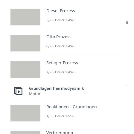
Formel
einfügen:
Diesel Prozess
5/7 – Dauer: 04:40
Jetzt weißt du bestens über die
Otto Prozess
polytrope Zustandsänderung
6/7 – Dauer: 04:45
Bescheid. Gucken wir uns
nochmal kurz die wichtigsten
Seiliger Prozess
Punkte an. Für die polytropen
7/7 – Dauer: 04:45
Zustandsänderungen gilt, dass
konstant
bleibt. Mit dieser
Grundlagen Thermodynamik
Motor
Formel
können wir
jede
Zustandsänderung
darstellen,
Reaktionen - Grundlagen
indem wir den jeweiligen
1/5 – Dauer: 05:33
Polytropenexponenten n
einfügen.
Verbrennung