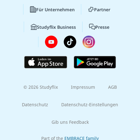
Für Unternehmen
Partner
Studyflix Business
Presse
© 2026 Studyflix
Impressum
AGB
Datenschutz
Datenschutz-Einstellungen
Gib uns Feedback
Part of the
EMBRACE family