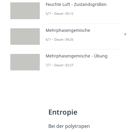
Feuchte Luft - Zustandsgrößen
Ersetzen wir
mit
5/7 – Dauer: 05:12
vereinfacht sich die Formel zu:
Mehrphasengemische
6/7 – Dauer: 04:26
; falls
Mehrphasengemische - Übung
7/7 – Dauer: 03:27
Entropie
Bei der polytropen