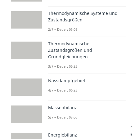
Druckänderungsarbeit
demnach
über die bereits oben erwähnte
Thermodynamische Systeme und
Zustandsgrößen
Formel für die
2/7 – Dauer: 05:09
Volumenänderungsarbeit
herleiten
. Die
Thermodynamische
Druckänderungsarbeit entspricht
Zustandsgrößen und
Grundgleichungen
der
Fläche im p-V-Diagramm
3/7 – Dauer: 06:25
unter der Polytropen zur p-Achse
hin.
Nassdampfgebiet
4/7 – Dauer: 06:25
Wärme
Massenbilanz
Um die Wärme bei der polytropen
5/7 – Dauer: 03:06
Zustandsänderung zu bestimmen,
nehmen wir uns die Formel für die
Energiebilanz