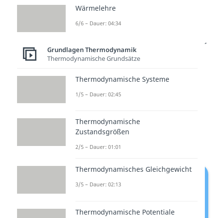
isentrope
Zustandsänderung im
Wärmelehre
p-V-Diagramm
, dann sehen wir,
6/6 – Dauer: 04:34
dass die
Kurvenverläufe
alle
unterschiedlich
aussehen. Mit der
Grundlagen Thermodynamik
Formel
der
polytropen
Thermodynamische Grundsätze
Zustandsänderungen
können wir
Thermodynamische Systeme
alle Linien ableiten. Diese lautet:
1/5 – Dauer: 02:45
Thermodynamische
Betrachten wir das p-V-Diagramm
Zustandsgrößen
einmal genauer.
2/5 – Dauer: 01:01
Thermodynamisches Gleichgewicht
3/5 – Dauer: 02:13
Thermodynamische Potentiale