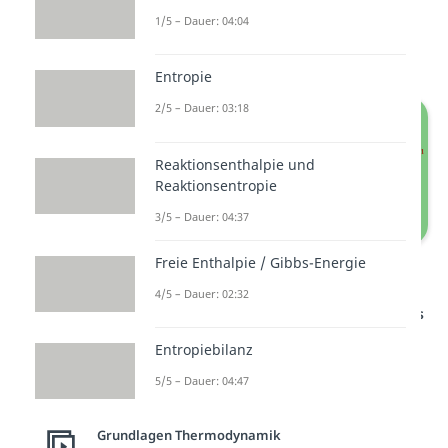
Isentrope Zustandsänderung:
1/5 – Dauer: 04:04
für
Entropie
2/5 – Dauer: 03:18
Reaktionsenthalpie und
Reaktionsentropie
3/5 – Dauer: 04:37
Freie Enthalpie / Gibbs-Energie
Polytropenexponenten
4/5 – Dauer: 02:32
Studyflix vernetzt: Hier ein Video aus
einem anderen Bereich
Entropiebilanz
5/5 – Dauer: 04:47
Grundlagen Thermodynamik