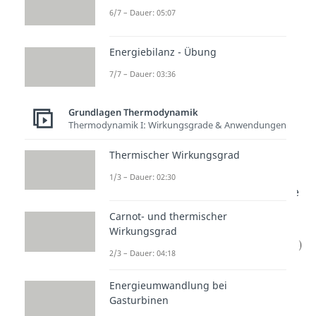
Änderung der inneren Energie zu
6/7 – Dauer: 05:07
Hilfe:
Energiebilanz - Übung
7/7 – Dauer: 03:36
Lösen
wir die Gleichung
nach der
Wärme auf
erhalten wir:
Grundlagen Thermodynamik
Thermodynamik I: Wirkungsgrade & Anwendungen
Thermischer Wirkungsgrad
Für die
Volumenänderungsarbeit
1/3 – Dauer: 02:30
setzen wir
in die Gleichung für die
Wärme
folgenden Ausdruck ein
:
Carnot- und thermischer
Wirkungsgrad
2/3 – Dauer: 04:18
Für die
Änderung der inneren
Energieumwandlung bei
Energie
wird der Term:
Gasturbinen