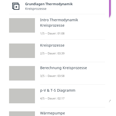
Grundlagen Thermodynamik
Kreisprozesse
Intro Thermodynamik
Volumenänderungsarbeit der
Kreisprozesse
Zustandsänderung
1/5 – Dauer: 01:08
Schauen wir uns an was für die
Kreisprozesse
Volumenarbeit rauskommt, wenn
2/5 – Dauer: 03:39
wir die jeweiligen
Polytropenexponenten in die
Berechnung Kreisprozesse
Formeln einfügen. Für die
isobare
3/5 – Dauer: 03:58
Volumenänderungsarbeit
ergibt
sich:
p-V & T-S Diagramm
4/5 – Dauer: 02:17
R
ist die
universelle
Wärmepumpe