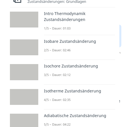
Zustandsänderungen: Grundlagen
Intro Thermodynamik
Zustandsänderungen
1/5 – Dauer: 01:03
Isobare Zustandsänderung
2/5 – Dauer: 02:46
Nach Beantwortung speichern wir deine Antwort, um
Studyflix zu verbessern. Mehr dazu erfährst du in
unserer
Datenschutzerklärung
.
Isochore Zustandsänderung
3/5 – Dauer: 02:12
Berechnung der
Volumenarbeit
Isotherme Zustandsänderung
4/5 – Dauer: 02:35
Gucken wir uns nun an wie wir die
Volumenänderungsarbeit
der
Adiabatische Zustandsänderung
Zustandsänderungen
berechnen
5/5 – Dauer: 04:22
können. Für
n≠1
gilt: