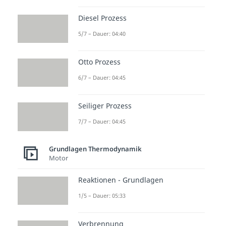
Wärmestrom. Den erhalten wir
Diesel Prozess
aus einer Energiebilanz um das
5/7 – Dauer: 04:40
System.
Otto Prozess
6/7 – Dauer: 04:45
Zur Berechnung der
Entropieänderung benötigen wir
Seiliger Prozess
die Änderung der Energie, welche
7/7 – Dauer: 04:45
wieder null ist, da wir davon
ausgehen können, dass der
Grundlagen Thermodynamik
Prozess stationär abläuft. Die
Motor
Enthalpie
-Differenz erhalten wir
Reaktionen - Grundlagen
aus der kalorischen
Zustandsgleichung:
1/5 – Dauer: 05:33
Verbrennung