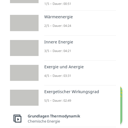
1/5 – Dauer: 00:51
arbeitet isotherm, also ohne
Temperaturänderung. Er
Wärmeenergie
verdichtet auf einen Druck
von
2/5 – Dauer: 04:24
0,7 Megapascal, wobei er dafür
eine Leistung
von 100 Kilowatt
Innere Energie
benötigt. Die Umgebungsluft hat
3/5 – Dauer: 04:21
eine Temperatur von 298,15
Kelvin. Die Molmasse von Luft
Exergie und Anergie
beträgt 28,949 Gramm pro Mol.
4/5 – Dauer: 03:31
Exergetischer Wirkungsgrad
5/5 – Dauer: 02:49
Grundlagen Thermodynamik
Chemische Energie