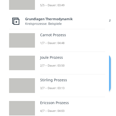
Nun verdichten wir isotherm. Das
5/5 – Dauer: 03:49
heißt:
ist gleich
. Damit wird
Grundlagen Thermodynamik
der Bruch zu eins. Zudem weißt du
Kreisprozesse: Beispiele
bestimmt, dass der
immer
null ist. Wir können ihn also
Carnot Prozess
streichen.
1/7 – Dauer: 04:48
Joule Prozess
2/7 – Dauer: 03:50
Stirling Prozess
3/7 – Dauer: 03:13
Entropieänderung
Ericsson Prozess
4/7 – Dauer: 04:03
Jetzt fehlt nur noch der