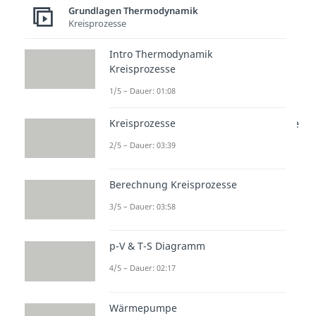
Grundlagen Thermodynamik
Kreisprozesse
Intro Thermodynamik
Kreisprozesse
Entropieänderung durch
Verdichter
1/5 – Dauer: 01:08
Jetzt müssen wir also nur noch die
Kreisprozesse
Entropie vor und nach dem
2/5 – Dauer: 03:39
Verdichter sowie den
Wärmestrom bestimmen und
Berechnung Kreisprozesse
kennen dann die
3/5 – Dauer: 03:58
Entropieproduktion.
Die Entropieänderung berechnen
p-V & T-S Diagramm
können wir mit:
4/5 – Dauer: 02:17
Wärmepumpe