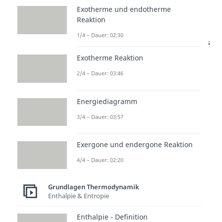
Entropieänderung beim Verdichter –
Exotherme und endotherme
Beispiel
Reaktion
1/4 – Dauer: 02:30
Studyflix vernetzt: Hier ein Video aus
einem anderen Bereich
Exotherme Reaktion
2/4 – Dauer: 03:46
Energiediagramm
3/4 – Dauer: 03:57
Exergone und endergone Reaktion
Entropieänderung bei
4/4 – Dauer: 02:20
Reibung und
Wärmeübergang
Grundlagen Thermodynamik
Enthalpie & Entropie
Um die Entropieänderung
Enthalpie - Definition
berechnen zu können, wollen wir