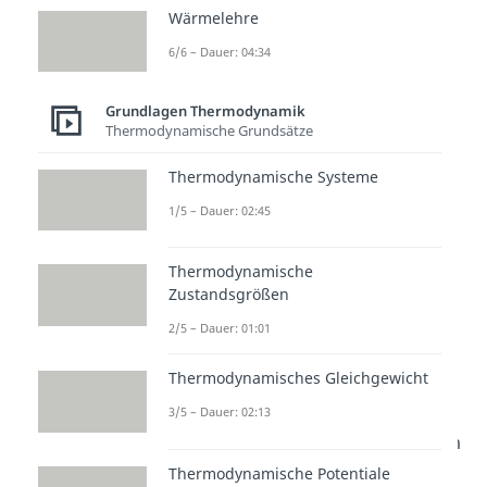
allgemeine Entropiebilanz:
Wärmelehre
6/6 – Dauer: 04:34
Diese Entropiebilanz trifft auch
Grundlagen Thermodynamik
Thermodynamische Grundsätze
auf eine Fahrradpumpe zu, die zu
den Verdichtern oder
Thermodynamische Systeme
Kompressoren zählt, was einen
1/5 – Dauer: 02:45
wichtigen Aspekt für die
Entropieänderung darstellt.
Thermodynamische
Zustandsgrößen
Ein Verdichter stellt einen
2/5 – Dauer: 01:01
irreversiblen Zustand dar. Dies
erkennst du an dem
. Er hat
Thermodynamisches Gleichgewicht
prinzipiell die Aufgabe den Druck
3/5 – Dauer: 02:13
zu erhöhen, indem er dem System
technische Leistung zuführt. Du
Thermodynamische Potentiale