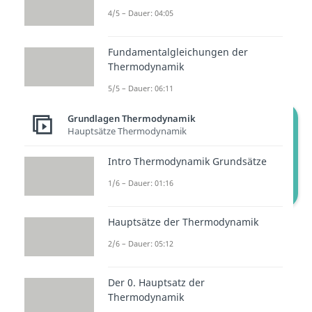
weißt ja, dass ein Elektromotor
4/5 – Dauer: 04:05
dann gerne einmal heiß wird.
Deshalb wird der Verdichter mit
Fundamentalgleichungen der
Thermodynamik
Hilfe von Umgebungsluft gekühlt.
5/5 – Dauer: 06:11
Grundlagen Thermodynamik
Hauptsätze Thermodynamik
Intro Thermodynamik Grundsätze
1/6 – Dauer: 01:16
Allgemeine Entropiebilanz
Hauptsätze der Thermodynamik
2/6 – Dauer: 05:12
Der 0. Hauptsatz der
Thermodynamik