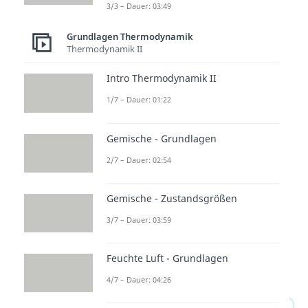
und verstößt somit nicht gegen
3/3 – Dauer: 03:49
den zweiten Hauptsatz der
Grundlagen Thermodynamik
Thermodynamik. Allerdings sorgt
Thermodynamik II
das dafür, dass der Verdichter
Intro Thermodynamik II
nicht reversibel betrieben werden
1/7 – Dauer: 01:22
kann.
Endlich bist du bestens darüber
Gemische - Grundlagen
informiert, wie man die
2/7 – Dauer: 02:54
Entropieänderung berechnen
kann und bei der nächsten
Gemische - Zustandsgrößen
Fahrradtour kannst du deinen
3/7 – Dauer: 03:59
Freunden gleich erklären, was die
Luftpumpe mit der
Feuchte Luft - Grundlagen
Entropieänderung zu tun hat.
4/7 – Dauer: 04:26