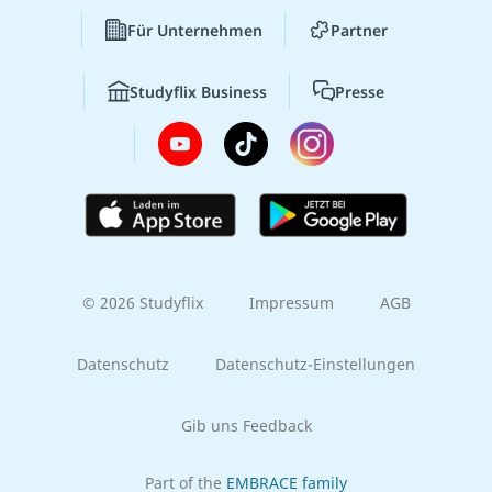
Für Unternehmen
Partner
Studyflix Business
Presse
© 2026 Studyflix
Impressum
AGB
Datenschutz
Datenschutz-Einstellungen
Gib uns Feedback
Part of the
EMBRACE family