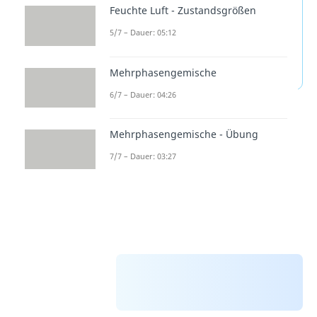
Entropie-Übung /
Feuchte Luft - Zustandsgrößen
Entropieänderung —
5/7 – Dauer: 05:12
häufigste Fragen
(ausklappen)
Mehrphasengemische
6/7 – Dauer: 04:26
Mehrphasengemische - Übung
7/7 – Dauer: 03:27