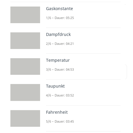
musstest deshalb eine Luftpumpe
Gaskonstante
verwenden. Was diese mit der
1/6 – Dauer: 05:25
Entropieänderung zu tun hat und
wie du die entsprechende
Dampfdruck
Entropieänderung berechnen
2/6 – Dauer: 04:21
kannst, erfährst du im Folgenden.
Temperatur
3/6 – Dauer: 04:53
Inhaltsübersicht
Taupunkt
4/6 – Dauer: 03:52
Wie lässt sich eine
Entropieänderung
Fahrenheit
berechnen?
5/6 – Dauer: 03:45
Du kennst sicherlich bereits die