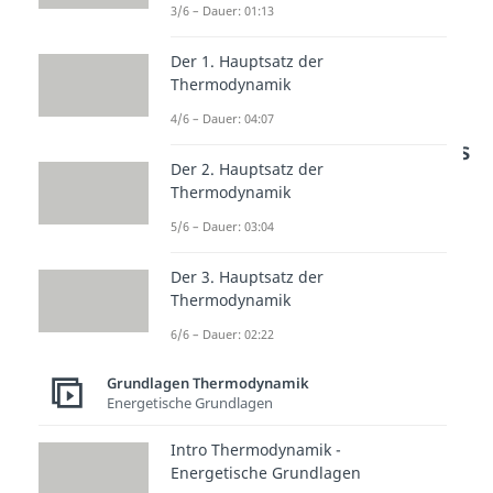
3/6 – Dauer: 01:13
Der 1. Hauptsatz der
Thermodynamik
Entropieänderung
4/6 – Dauer: 04:07
anhand eines Verdichters
Der 2. Hauptsatz der
erklärt
Thermodynamik
Wir betrachten zur Erklärung der
5/6 – Dauer: 03:04
Entropieänderung jetzt einen
Der 3. Hauptsatz der
Verdichter, den Luft mit einem
Thermodynamik
Massenstrom von 0,5 Kilogramm
6/6 – Dauer: 02:22
pro Sekunde durchfließt. Die Luft
Grundlagen Thermodynamik
hat dabei zu Beginn die
Energetische Grundlagen
Temperatur
gleich 320 Kelvin
Intro Thermodynamik -
und einen Druck
von 0,1
Energetische Grundlagen
Megapascal. Der Verdichter