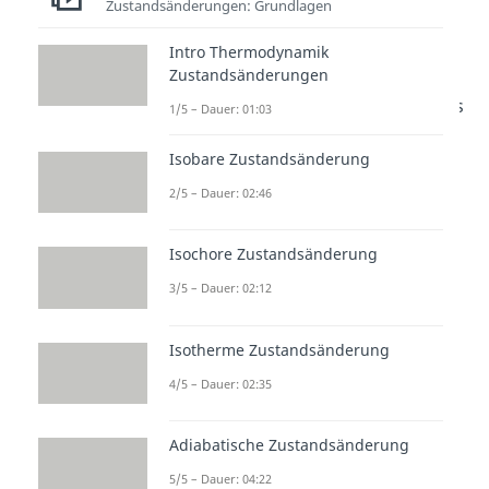
Zustandsänderungen: Grundlagen
durchfließen und der
Wärmestrom auch als konstant
Intro Thermodynamik
angesehen werden kann, können
Zustandsänderungen
wir einen stationären Fließprozess
1/5 – Dauer: 01:03
annehmen. Dadurch wird
zu
Isobare Zustandsänderung
null. Weiterhin ist der
2/5 – Dauer: 02:46
Massenstrom beim Eintreten
natürlich derselbe wie beim
Isochore Zustandsänderung
Austritt:
3/5 – Dauer: 02:12
Isotherme Zustandsänderung
Damit können wir die
4/5 – Dauer: 02:35
Entropiebilanz zusammenfassen
zu:
Adiabatische Zustandsänderung
5/5 – Dauer: 04:22