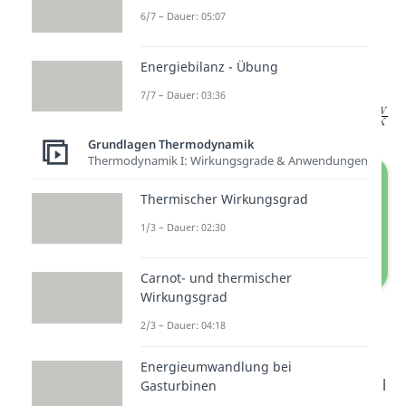
6/7 – Dauer: 05:07
tritt, genau unsere
Umgebungstemperatur
. So
Energiebilanz - Übung
erhalten wir für
:
7/7 – Dauer: 03:36
Grundlagen Thermodynamik
Thermodynamik I: Wirkungsgrade & Anwendungen
Thermischer Wirkungsgrad
1/3 – Dauer: 02:30
Carnot- und thermischer
Wirkungsgrad
Entropiebilanz und Wärmestrom
2/3 – Dauer: 04:18
Die irreversible
Energieumwandlung bei
Entropieproduktion ist größer null
Gasturbinen