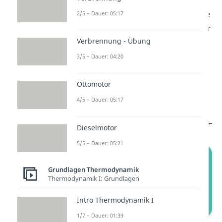
Da wir isotherm verdichten, ist die
2/5 – Dauer: 05:17
Enthalpie-Differenz gleich null. Wir
Verbrennung - Übung
erhalten für den Wärmestrom:
3/5 – Dauer: 04:20
Ottomotor
Setzen wir das in unsere
Entropiebilanz ein, erhalten wir:
4/5 – Dauer: 05:17
Dieselmotor
5/5 – Dauer: 05:21
Grundlagen Thermodynamik
Thermodynamik I: Grundlagen
Intro Thermodynamik I
1/7 – Dauer: 01:39