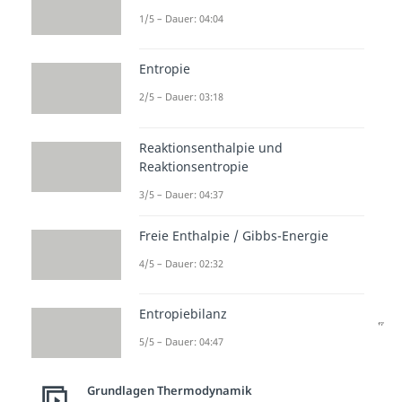
1/5 – Dauer: 04:04
jetzt herausfinden, wie viel
Entropie durch
Reibung
und den
Entropie
Wärmeübergang
produziert wird.
2/5 – Dauer: 03:18
Dafür machen wir eine
Entropiebilanz um den gesamten
Reaktionsenthalpie und
Verdichter. Das heißt, wir haben
Reaktionsentropie
ein- und austretende
3/5 – Dauer: 04:37
Massenströme sowie einen
Wärmestrom nach außen und
Freie Enthalpie / Gibbs-Energie
natürlich die irreversible
4/5 – Dauer: 02:32
Entropieproduktion.
Entropiebilanz
5/5 – Dauer: 04:47
Da wir den Verdichter mit einem
konstanten Massenstrom
Grundlagen Thermodynamik