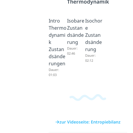
Thermodynamik
Intro
Isobare
Isochor
Thermo
Zustan
e
dynami
dsände
Zustan
k
rung
dsände
Zustan
Dauer:
rung
02:46
dsände
Dauer:
02:12
rungen
Dauer:
01:03
zur Videoseite: Entropiebilanz