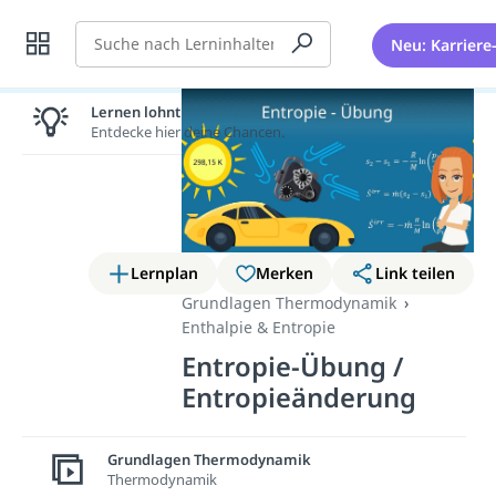
Suche
Neu: Karriere
Lernen lohnt sich!
Entdecke hier deine Chancen.
Lernplan
Merken
Link teilen
Grundlagen Thermodynamik
Enthalpie & Entropie
Entropie-Übung /
Entropieänderung
Du hattest sicher schon einmal
Grundlagen Thermodynamik
einen Platten am Fahrrad und
Thermodynamik