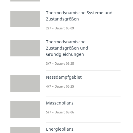
Thermodynamische Systeme und
Zustandsgrößen
zur Videoseite: Freie Enthalpie /
Gibbs-Energie
2/7 – Dauer: 05:09
Thermodynamische
Beliebte Inhalte aus dem
Zustandsgrößen und
Bereich
Grundlagen
Grundgleichungen
Thermodynamik
3/7 – Dauer: 06:25
Entropi
Intro
Isobare
Nassdampfgebiet
ebilanz
Thermo
Zustan
4/7 – Dauer: 06:25
Dauer:
dynami
dsände
04:47
k
rung
Massenbilanz
Zustan
Dauer:
02:46
dsände
5/7 – Dauer: 03:06
rungen
Dauer:
Energiebilanz
01:03