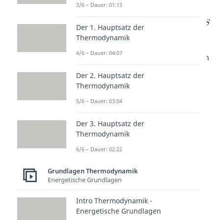
Entropie
wie folgt ermittelt:
3/6 – Dauer: 01:13
Der 1. Hauptsatz der
Thermodynamik
Der Term „
“
4/6 – Dauer: 04:07
beschreibt die
Enthalpie
und kann
damit durch
ersetzt werden.
Der 2. Hauptsatz der
Wenn du dir an dieser Stelle nicht
Thermodynamik
mehr ganz sicher bist, wieso das
5/6 – Dauer: 03:04
so ist, schau dir doch am besten
Der 3. Hauptsatz der
unser Beitrag zur Enthalpie an.
Thermodynamik
Wir erhalten also:
6/6 – Dauer: 02:22
Grundlagen Thermodynamik
Energetische Grundlagen
beziehungsweise
Intro Thermodynamik -
Energetische Grundlagen