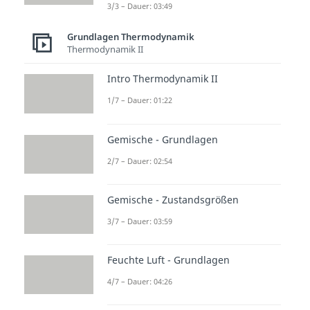
Weitere Inhalte:
3/3 – Dauer: 03:49
Grundlagen
Grundlagen Thermodynamik
Thermodynamik
Thermodynamik II
Enthalpie & Entropie
Enthalpie - Definition
Intro Thermodynamik II
Dauer: 04:04
1/7 – Dauer: 01:22
Entropie
Dauer: 03:18
Reaktionsenthalpie und
Gemische - Grundlagen
Reaktionsentropie
2/7 – Dauer: 02:54
Dauer: 04:37
Freie Enthalpie / Gibbs-Energie
Dauer: 02:32
Gemische - Zustandsgrößen
Entropiebilanz
3/7 – Dauer: 03:59
Dauer: 04:47
Feuchte Luft - Grundlagen
4/7 – Dauer: 04:26