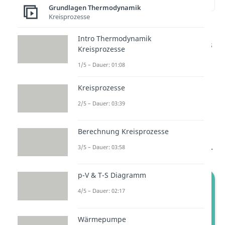
(02:07)
Grundlagen Thermodynamik
Kreisprozesse
Die Reaktion läuft freiwillig und
Intro Thermodynamik
spontan ab, sobald
kleiner als
Kreisprozesse
0 ist, es sich also um eine
1/5 – Dauer: 01:08
exergone Reaktion
handelt.
Kreisprozesse
Wenn
größer als 0 ist,
bezeichnet man die Reaktion als
2/5 – Dauer: 03:39
endergon.
Ist
gleich Null,
Berechnung Kreisprozesse
haben wir einen
Gleichgewichtszustand
vorliegen.
3/5 – Dauer: 03:58
p-V & T-S Diagramm
4/5 – Dauer: 02:17
Wärmepumpe