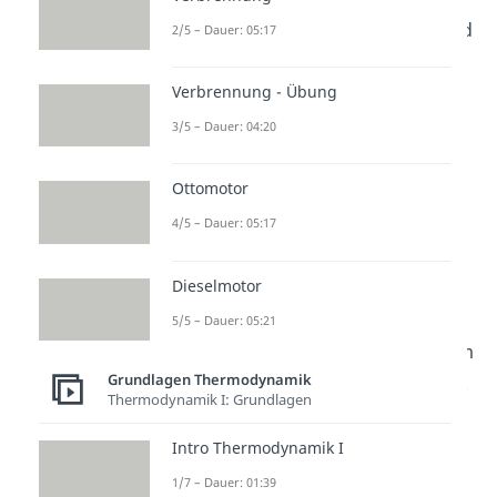
wichtige Größe für chemische und
2/5 – Dauer: 05:17
technische Prozesse. Wer sich mit
Verbrennung - Übung
Thermodynamik beschäftigt,
betrachtet Energieumsätze,
3/5 – Dauer: 04:20
Wärme, Arbeit und den Einfluss
Ottomotor
der Temperatur auf
Zustandsgrößen. Dabei wird klar,
4/5 – Dauer: 05:17
unter welchen Bedingungen ein
Dieselmotor
Prozess freiwillig abläuft oder ins
Gleichgewicht kommt. Weitere
5/5 – Dauer: 05:21
Videos dazu findest du in unserem
Grundlagen Thermodynamik
Ingenieurwissenschaftenbereich
.
Thermodynamik I: Grundlagen
Intro Thermodynamik I
1/7 – Dauer: 01:39