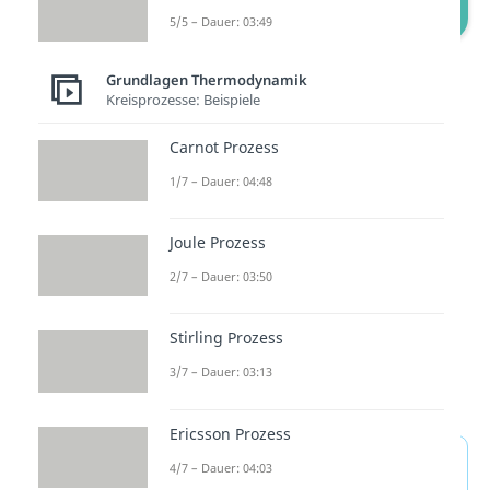
5/5 – Dauer: 03:49
Exergone und Endergone Reaktion
Grundlagen Thermodynamik
Kreisprozesse: Beispiele
Nun weißt du also wie du
Carnot Prozess
beurteilen kannst, ob eine
1/7 – Dauer: 04:48
Reaktion von selbst abläuft oder
nicht. Viel Erfolg!
Joule Prozess
2/7 – Dauer: 03:50
Stirling Prozess
3/7 – Dauer: 03:13
Ericsson Prozess
Freie Enthalpie / Gibbs-
4/7 – Dauer: 04:03