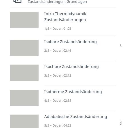
Zustandsänderungen: Grundlagen
Helmholtz-Gleichung
Intro Thermodynamik
Ähnlich wie bei der Enthalpie gibt
Zustandsänderungen
es auch bei der
freien Enthalpie
1/5 – Dauer: 01:03
beziehungsweise Gibbs-Energie
Isobare Zustandsänderung
weitere intensive Zustandsgrößen.
2/5 – Dauer: 02:46
Man unterscheidet auch hier
zwischen der
molaren
und
Isochore Zustandsänderung
spezifischen Gibbs-Energie.
3/5 – Dauer: 02:12
Die molare Gibbs-Energie wird in
Joule pro Mol
angegeben und
Isotherme Zustandsänderung
bezieht sich auf die Stoffmenge n.
4/5 – Dauer: 02:35
Adiabatische Zustandsänderung
Die spezifische Gibbs-Energie wird
5/5 – Dauer: 04:22