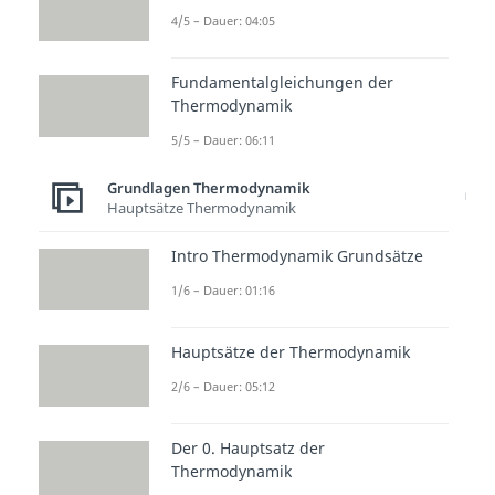
Reaktionen, die zwar spontan
4/5 – Dauer: 04:05
beziehungsweise freiwillig
ablaufen, bei denen sich das
Fundamentalgleichungen der
Thermodynamik
Gemisch aber während der
5/5 – Dauer: 06:11
Reaktion
abkühlt.
Grundlagen Thermodynamik
Die Reaktionsfreudigkeit in Form
Hauptsätze Thermodynamik
der Gibbs-Energie
Intro Thermodynamik Grundsätze
Die sogenannte
Triebkraft
oder
1/6 – Dauer: 01:16
Reaktionsfreudigkeit
der
Reaktion wird durch die Gibbs-
Hauptsätze der Thermodynamik
Energie ausgedrückt und als
2/6 – Dauer: 05:12
bezeichnet. Sie wird über die
Gibbs-Helmholtz-Gleichung
mit
Der 0. Hauptsatz der
Hilfe der
Enthalpie
und der
Thermodynamik