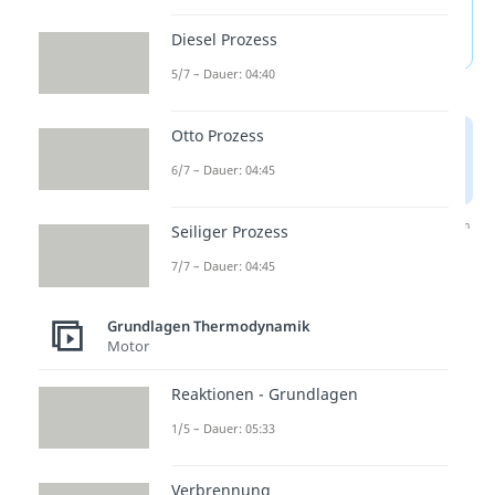
Energie — häufigste
Fragen
(ausklappen)
Diesel Prozess
5/7 – Dauer: 04:40
Otto Prozess
6/7 – Dauer: 04:45
Nach Beantwortung speichern wir deine Antwort, um
Seiliger Prozess
Studyflix zu verbessern. Mehr dazu erfährst du in
unserer
Datenschutzerklärung
.
7/7 – Dauer: 04:45
Grundlagen Thermodynamik
Thermodynamik
Motor
verstehen
Reaktionen - Grundlagen
Die freie Enthalpie oder Gibbs-
1/5 – Dauer: 05:33
Energie gehört zur
Verbrennung
Thermodynamik und ist eine