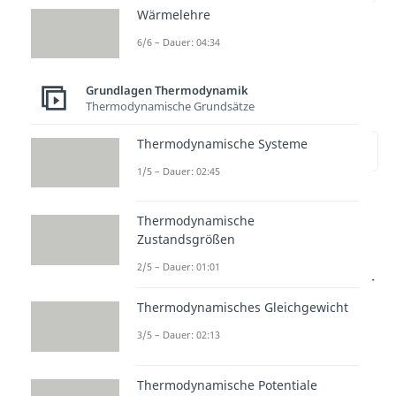
Wärmelehre
6/6 – Dauer: 04:34
Herleitung der Freien
Enthalpie und der
Grundlagen Thermodynamik
Gibbs-Energie
Thermodynamische Grundsätze
Thermodynamische Systeme
zur Stelle im Video springen
(00:13)
1/5 – Dauer: 02:45
Durch die Ermittlung der
Thermodynamische
Reaktionsenthalpie
können wir
Zustandsgrößen
feststellen, ob eine Reaktion exo-
2/5 – Dauer: 01:01
oder endotherm abläuft. Worüber
sie uns allerdings keine Auskunft
Thermodynamisches Gleichgewicht
gibt ist, ob die Reaktion
freiwillig,
3/5 – Dauer: 02:13
also von selbst, abläuft oder eben
nicht. Es gibt nämlich auch viele
Thermodynamische Potentiale