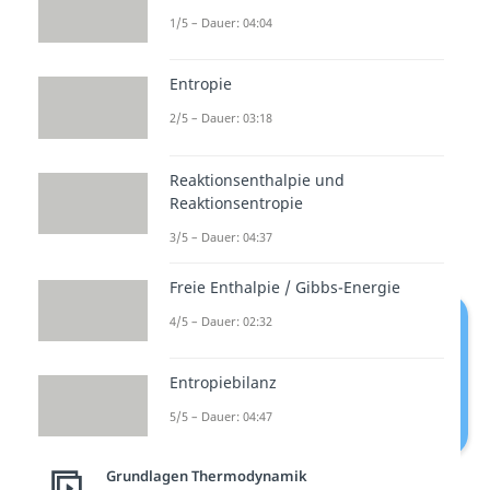
hängt der Einfluss der Entropie
1/5 – Dauer: 04:04
auf die
Reaktionsfreudigkeit
Entropie
unmittelbar mit der
Temperatur
T
zusammen. Hierbei solltest du
2/5 – Dauer: 03:18
beachten, dass die Temperatur in
Reaktionsenthalpie und
der Thermodynamik immer als
Reaktionsentropie
absolute Temperatur in
Kelvin
3/5 – Dauer: 04:37
angegeben werden muss.
Freie Enthalpie / Gibbs-Energie
4/5 – Dauer: 02:32
Entropiebilanz
5/5 – Dauer: 04:47
Grundlagen Thermodynamik
Auswirkungen von T auf die Gibbs-