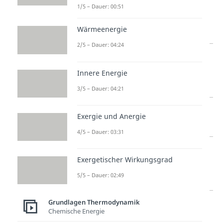
1/5 – Dauer: 00:51
ΔH und ΔS kann man
folgendermaßen kombinieren:
Wärmeenergie
2/5 – Dauer: 04:24
H
S
Delta G
>
Innere Energie
0
3/5 – Dauer: 04:21
H
S
Temperaturabhängig
Exergie und Anergie
freiwillig
4/5 – Dauer: 03:31
H
S
Freiwillig möglich
Exergetischer Wirkungsgrad
>
>
5/5 – Dauer: 02:49
0
0
H
S
Thermisch nicht
Grundlagen Thermodynamik
Chemische Energie
>
möglich