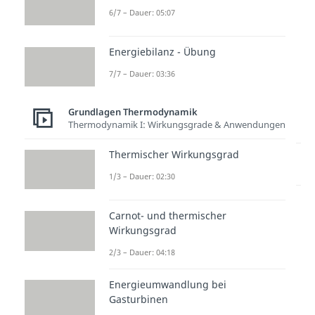
6/7 – Dauer: 05:07
Energiebilanz - Übung
7/7 – Dauer: 03:36
zur Videoseite: Freie Enthalpie /
Grundlagen Thermodynamik
Gibbs-Energie
Thermodynamik I: Wirkungsgrade & Anwendungen
Thermischer Wirkungsgrad
Lernen lohnt sich!
Entdecke hier deine Chancen.
1/3 – Dauer: 02:30
Carnot- und thermischer
Wirkungsgrad
2/3 – Dauer: 04:18
Energieumwandlung bei
Gasturbinen