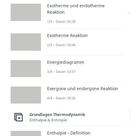
0
Exotherme und endotherme
Reaktion
1/4 – Dauer: 02:30
Exotherme Reaktion
2/4 – Dauer: 03:46
Energiediagramm
3/4 – Dauer: 03:57
Der Zusammenhang der
Temperatur und der
Exergone und endergone Reaktion
Gibbs-Helmholtz-
4/4 – Dauer: 02:20
Gleichung
zur Stelle im Video springen
Grundlagen Thermodynamik
(01:19)
Enthalpie & Entropie
Enthalpie - Definition
Wie man an der Formel sieht,