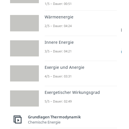
1/5 – Dauer: 00:51
Wärmeenergie
2/5 – Dauer: 04:24
p-V und T-s-Diagramm
Innere Energie
Schauen wir uns nun das
p-V-
Diagramm und das T-s-Diagramm
3/5 – Dauer: 04:21
an.
Exergie und Anergie
Im
p-V-Diagramm
verläuft die
4/5 – Dauer: 03:31
Zustandskurve
wenig
überraschend
vertikal
bzw.
Exergetischer Wirkungsgrad
parallel zur p-Achse (vertikale
5/5 – Dauer: 02:49
Achse). Bei isochoren
Zustandsänderungen bleibt das
Grundlagen Thermodynamik
Volumen
schließlich
konstant
, es
Chemische Energie