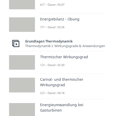
6/7 – Dauer: 05:07
Energiebilanz - Übung
7/7 – Dauer: 03:36
Entropie
Grundlagen Thermodynamik
Die Ausgangsformel für die
Thermodynamik I: Wirkungsgrade & Anwendungen
Entropieänderung
mit v = const.
Thermischer Wirkungsgrad
lautet:
1/3 – Dauer: 02:30
–
Carnot- und thermischer
Wirkungsgrad
Schauen wir uns nun die
2/3 – Dauer: 04:18
Entropieänderung
genauer an
und integrieren die eben
Energieumwandlung bei
erhaltene Gleichung, können wir
Gasturbinen