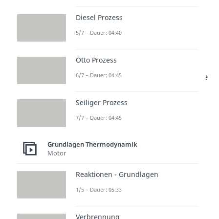
geschlossenes System
lässt sich
Diesel Prozess
wie folgt darstellen:
5/7 – Dauer: 04:40
Otto Prozess
beschreibt dabei die bei
irreversiblen
Prozessen
relevante
6/7 – Dauer: 04:45
Dissipationsarbeit
. Bei
Seiliger Prozess
reversiblen Prozessen gilt
. Wie wir oben
7/7 – Dauer: 04:45
festgestellt haben, ist bei der
Grundlagen Thermodynamik
isochoren Zustandsänderung die
Motor
Volumenänderungsarbeit
gleich
Reaktionen - Grundlagen
null
, deswegen folgt für die
Wärme
:
1/5 – Dauer: 05:33
–
Verbrennung