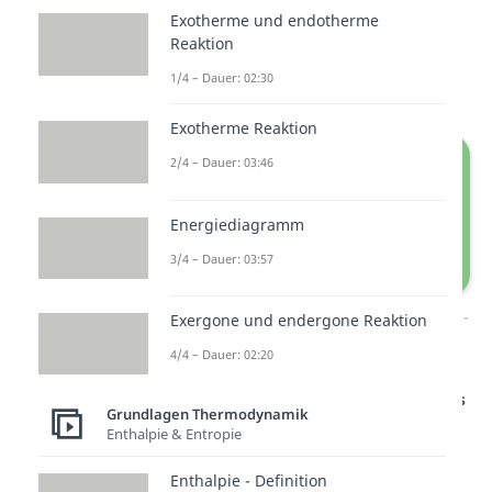
gilt v = const.
Exotherme und endotherme
Reaktion
Im
T-s-Diagramm
stellt sich ein
1/4 – Dauer: 02:30
exponentieller Verlauf
ein.
Exotherme Reaktion
2/4 – Dauer: 03:46
Energiediagramm
3/4 – Dauer: 03:57
Darstellung im p-V-Diagramm und T-s-
Exergone und endergone Reaktion
Diagramm
4/4 – Dauer: 02:20
Studyflix vernetzt: Hier ein Video aus
Grundlagen Thermodynamik
einem anderen Bereich
Enthalpie & Entropie
Enthalpie - Definition