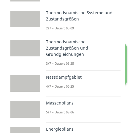
und der
s-Achse
(horizontale
Achse) im
T-s-Diagramm
Thermodynamische Systeme und
Zustandsgrößen
entspricht der zugeführten
Wärmeen
ergie
.
2/7 – Dauer: 05:09
Thermodynamische
Zustandsgrößen und
Grundgleichungen
3/7 – Dauer: 06:25
Nassdampfgebiet
4/7 – Dauer: 06:25
Isochore Zustandsänderung: T-s-
Diagramm
Massenbilanz
5/7 – Dauer: 03:06
Energiebilanz