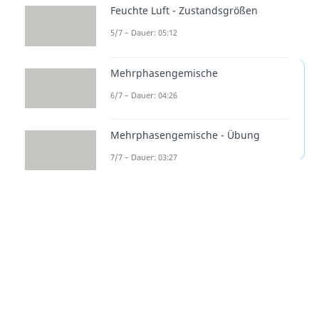
Feuchte Luft - Zustandsgrößen
die Wärmezufuhr im p-V- und T-s-
Diagramm nachvollziehen.
5/7 – Dauer: 05:12
Mehrphasengemische
Isochore
6/7 – Dauer: 04:26
Zustandsänderung —
häufigste Fragen
Mehrphasengemische - Übung
(ausklappen)
7/7 – Dauer: 03:27