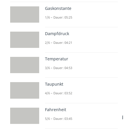
Du erfährst, wie sich der
Verlauf
Gaskonstante
im
p-V-
sowie im
T-
s-Diagramm
1/6 – Dauer: 05:25
darstellt und wie sich die
thermischen Zustandsgrößen
Dampfdruck
verhalten.
2/6 – Dauer: 04:21
Die
isochore
Zustandsänderung
gehört zusammen mit der
Temperatur
isobaren
und
isothermen
, zu
3/6 – Dauer: 04:53
jenen Zustandsänderungen, bei
denen eine
thermische
Taupunkt
Zustandsgröße konstant
bleibt.
4/6 – Dauer: 03:52
Im
isochoren
Fall ist dies das
Volumen
. Der Begriff
„isochor“
Fahrenheit
kommt aus dem Griechischen und
5/6 – Dauer: 03:45
bedeutet
„gleicher Raum“
.