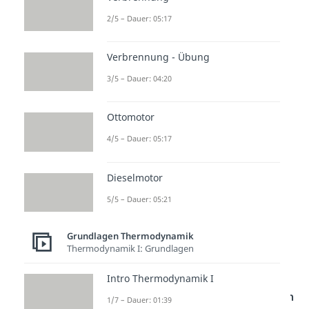
oder
2/5 – Dauer: 05:17
–
Verbrennung - Übung
(für irreversiblen
3/5 – Dauer: 04:20
Prozess)
–
(für
Ottomotor
reversiblen Prozess)
4/5 – Dauer: 05:17
oder
Dieselmotor
5/5 – Dauer: 05:21
(mit N = Anzahl der Teilchen, k =
Grundlagen Thermodynamik
Boltzmann-Konstante,
=
Thermodynamik I: Grundlagen
Temperaturdifferenz)
Intro Thermodynamik I
Die
Fläche
zwischen dem
Graphen
1/7 – Dauer: 01:39