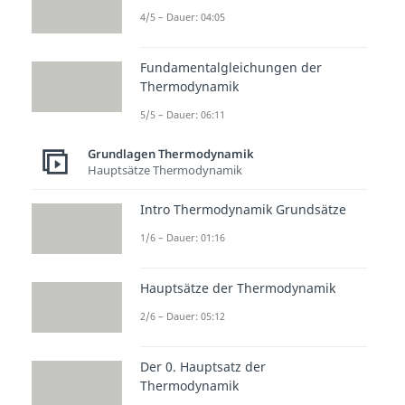
Energie
, welche wiederum den
4/5 – Dauer: 04:05
Druck
im System
steigen
lässt.
Fundamentalgleichungen der
Aber ganz langsam von Anfang
Thermodynamik
an. Betrachten wir zunächst die
5/5 – Dauer: 06:11
thermische Zustandsgleichung
,
Grundlagen Thermodynamik
welche allgemein mit
Hauptsätze Thermodynamik
Intro Thermodynamik Grundsätze
gegeben ist und erinnern uns
1/6 – Dauer: 01:16
dabei an die isochore
Hauptsätze der Thermodynamik
Einschränkung eines
konstanten
Volumens
2/6 – Dauer: 05:12
oder
,
Der 0. Hauptsatz der
Thermodynamik
dann erhalten wir für die