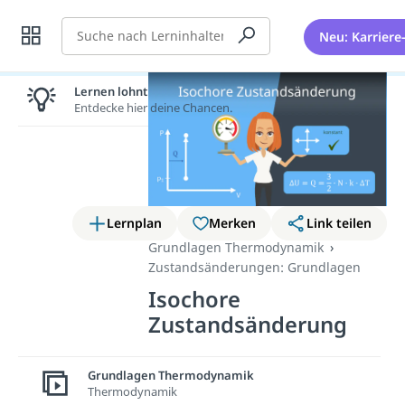
Suche
Neu: Karriere
Lernen lohnt sich!
Entdecke hier deine Chancen.
Lernplan
Merken
Link teilen
Grundlagen Thermodynamik
Zustandsänderungen: Grundlagen
Isochore
Zustandsänderung
In diesem Beitrag betrachten wir
Grundlagen Thermodynamik
isochore Zustandsänderungen.
Thermodynamik