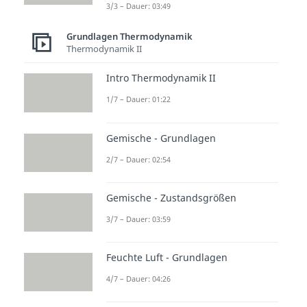
damit die Entropieänderung
3/3 – Dauer: 03:49
berechnen:
Grundlagen Thermodynamik
Thermodynamik II
Intro Thermodynamik II
Fassen
wir kurz
zusammen
, was
wir gelernt haben. Bei der
1/7 – Dauer: 01:22
isochoren
Zustandsänderung
Gemische - Grundlagen
bleibt das
Volumen
konstant
.
Daher ist die
Zustandskurve
im
p-
2/7 – Dauer: 02:54
V-Diagramm
eine
Gerade
. Es wird
Gemische - Zustandsgrößen
nur
Wärmeenergie
transportiert
und
keine
3/7 – Dauer: 03:59
Volumenänderungsarbeit
Feuchte Luft - Grundlagen
verrichtet. Außerdem können wir
die Druck- und
4/7 – Dauer: 04:26
Volumenänderungsarbeit sowie