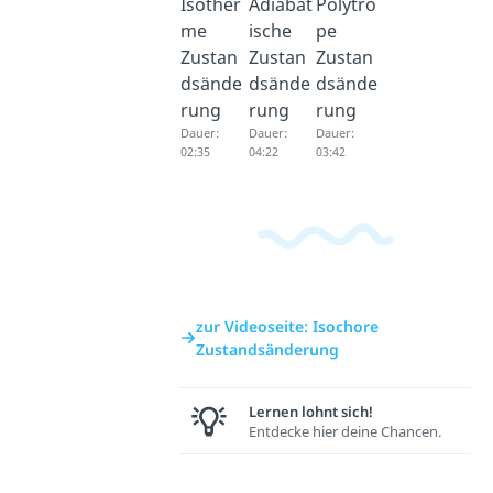
Isother
Adiabat
Polytro
me
ische
pe
Zustan
Zustan
Zustan
dsände
dsände
dsände
rung
rung
rung
Dauer:
Dauer:
Dauer:
02:35
04:22
03:42
zur Videoseite: Isochore
Zustandsänderung
Lernen lohnt sich!
Entdecke hier deine Chancen.