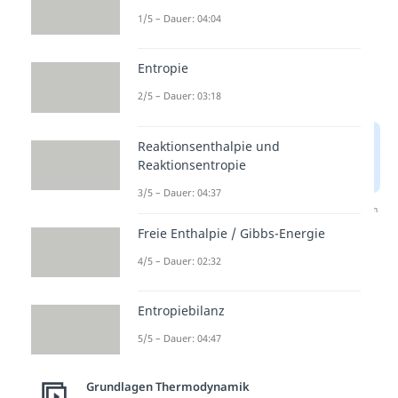
1/5 – Dauer: 04:04
Entropie
2/5 – Dauer: 03:18
Reaktionsenthalpie und
Reaktionsentropie
3/5 – Dauer: 04:37
Nach Beantwortung speichern wir deine Antwort, um
Studyflix zu verbessern. Mehr dazu erfährst du in
Freie Enthalpie / Gibbs-Energie
unserer
Datenschutzerklärung
.
4/5 – Dauer: 02:32
Berechnung der
Entropiebilanz
Volumenarbeit
5/5 – Dauer: 04:47
Bei der
isochoren
Zustandsänderung findet
keine
Grundlagen Thermodynamik