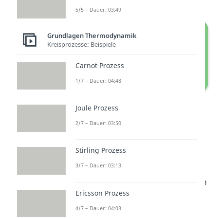
5/5 – Dauer: 03:49
Grundlagen Thermodynamik
Kreisprozesse: Beispiele
Carnot Prozess
1/7 – Dauer: 04:48
Isochore Zustandsänderung: p-V-
Joule Prozess
Diagramm
2/7 – Dauer: 03:50
Wärme
Stirling Prozess
3/7 – Dauer: 03:13
Betrachten wir nun den
Wärmetransfer
der isochoren
Ericsson Prozess
Zustandsänderung. Die
Formel
4/7 – Dauer: 04:03
für die
innere Energie
für ein