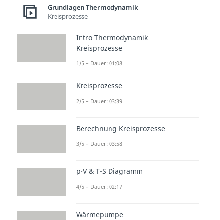
Grundlagen Thermodynamik
Arbeit
(oder auch
Kreisprozesse
Druckänderungsarbeit):
Intro Thermodynamik
Kreisprozesse
1/5 – Dauer: 01:08
Setzt man in diese Gleichung die
Kreisprozesse
thermische Zustandsgleichung
2/5 – Dauer: 03:39
ein, erhält man:
Berechnung Kreisprozesse
3/5 – Dauer: 03:58
Auch die Druckänderungsarbeit
können wir im p-V-Diagramm
p-V & T-S Diagramm
grafisch darstellen. Diese
4/5 – Dauer: 02:17
entspricht dabei der
Fläche
zwischen
dem
Graph
und der
p-
Wärmepumpe
Achse
(der vertikalen Achse).