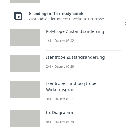
aber als Senkrechte dargestellt
Grundlagen Thermodynamik
wird, existiert auch
keine
Fläche
Zustandsänderungen: Erweiterte Prozesse
und die
Volumenänderungsarbeit
Polytrope Zustandsänderung
ist somit
gleich
null
.
1/4 – Dauer: 03:42
Isentrope Zustandsänderung
2/4 – Dauer: 05:29
Isentroper und polytroper
Wirkungsgrad
Druckänderungsarbeit
3/4 – Dauer: 03:21
hx Diagramm
In einem
offenen
System
mit
konstantem Volumen (
)
4/4 – Dauer: 04:34
ergibt sich für die
technische