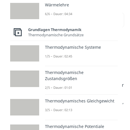
Wärmelehre
6/6 – Dauer: 04:34
Inhaltsübersicht
Grundlagen Thermodynamik
Thermodynamische Grundsätze
Thermische
Thermodynamische Systeme
Zustandsgleichung
1/5 – Dauer: 02:45
Im Gegensatz zum Volumen
Thermodynamische
ändern
sich während des
Zustandsgrößen
Prozesses die
Temperatur
und der
2/5 – Dauer: 01:01
Druck
. Der Grund dafür ist der
Thermodynamisches Gleichgewicht
Wärmetransport
. Wird einem Gas,
bei
konstantem Volumen, Wärme
3/5 – Dauer: 02:13
zugeführt
, dann
erhöht
sich die
Thermodynamische Potentiale
Temperatur
und die
innere