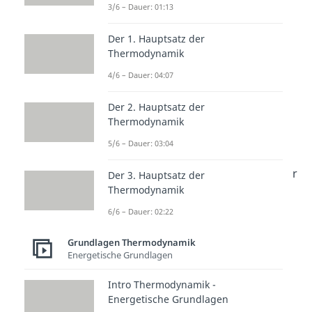
3/6 – Dauer: 01:13
Zustandsgleichung folgende
Beziehung zwischen Druck p
und
Der 1. Hauptsatz der
Temperatur T
:
Thermodynamik
4/6 – Dauer: 04:07
Der 2. Hauptsatz der
Diese Formel ermöglicht es uns,
Thermodynamik
Zustandsgrößen
des
ersten
5/6 – Dauer: 03:04
Zustands
oder des
zweiten
Zustands
zu berechnen, indem wir
Der 3. Hauptsatz der
Thermodynamik
diese einfach nach der gesuchten
Größe umformen.
6/6 – Dauer: 02:22
Grundlagen Thermodynamik
Energetische Grundlagen
Intro Thermodynamik -
Energetische Grundlagen