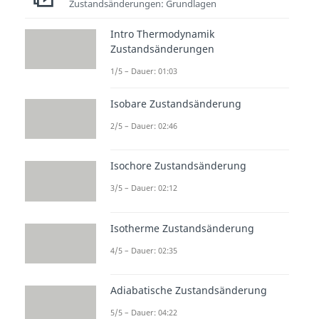
Zustandsänderungen: Grundlagen
Volumenänderungsarbeit
statt,
da das
Volumen
konstant
ist und
Intro Thermodynamik
Zustandsänderungen
sich nicht ändert. Daher gilt für
1/5 – Dauer: 01:03
den Term der
Volumenänderungsarbeit
Isobare Zustandsänderung
folgendes:
2/5 – Dauer: 02:46
Isochore Zustandsänderung
Wir könnten die
3/5 – Dauer: 02:12
Volumenänderungsarbeit
im
p-V-
Isotherme Zustandsänderung
Diagramm
grafisch
darstellen.
Dabei würde die
Fläche unter der
4/5 – Dauer: 02:35
Kurve zur V-Achse
(horizontalen
Adiabatische Zustandsänderung
Achse) diese Arbeit beschreiben.
Da die Isochore im p-V-Diagramm
5/5 – Dauer: 04:22