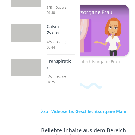
3/5 – Dauer:
04:40
Calvin
Zyklus
4/5 – Dauer:
06:44
Transpiratio
Zum Video: Geschlechtsorgane Frau
n
5/5 – Dauer:
04:25
zur Videoseite: Geschlechtsorgane Mann
Beliebte Inhalte aus dem Bereich