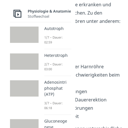
Geschlechtsorgane erkranken und
Physiologie & Anatomie
Probleme verursachen. Zu den
Stoffwechsel
Beschwerden
gehören unter anderem:
Autotroph
Schmerzen
1/7 – Dauer:
Juckreiz
02:59
Hautrötung
Heterotroph
Schwellungen
2/7 – Dauer:
Ausfluss aus der Harnröhre
03:00
Brennen und Schwierigkeiten beim
Adenosintri
Wasserlassen
phosphat
Erektionsstörungen
(ATP)
schmerzhafte Dauererektion
3/7 – Dauer:
hormonelle Störungen
06:18
Unfruchtbarkeit
Gluconeoge
nese