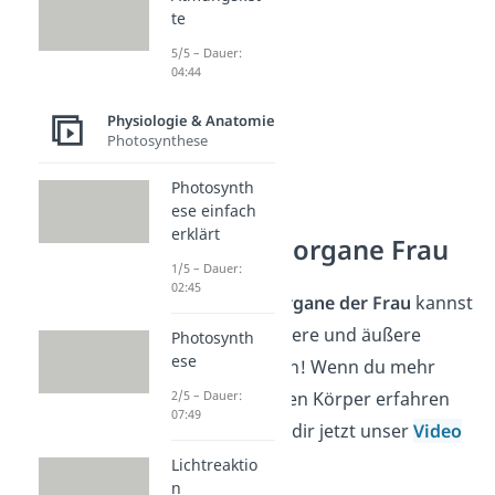
te
5/5 – Dauer:
04:44
Physiologie & Anatomie
Photosynthese
Photosynth
ese einfach
erklärt
Geschlechtsorgane Frau
1/5 – Dauer:
02:45
Die
Geschlechtsorgane der Frau
kannst
du ebenfalls in innere und äußere
Photosynth
ese
Organe unterteilen! Wenn du mehr
über den weiblichen Körper erfahren
2/5 – Dauer:
07:49
willst, dann schau dir jetzt unser
Video
dazu an!
Lichtreaktio
n