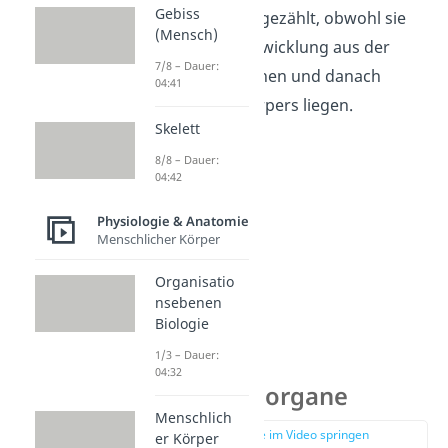
Gebiss
inneren Organen gezählt, obwohl sie
(Mensch)
am Ende ihrer Entwicklung aus der
7/8 – Dauer:
Bauchhöhle rutschen und danach
04:41
außerhalb des Körpers liegen.
Skelett
8/8 – Dauer:
04:42
Physiologie & Anatomie
Menschlicher Körper
Organisatio
nsebenen
Biologie
1/3 – Dauer:
Äußere
04:32
Geschlechtsorgane
Menschlich
zur Stelle im Video springen
er Körper