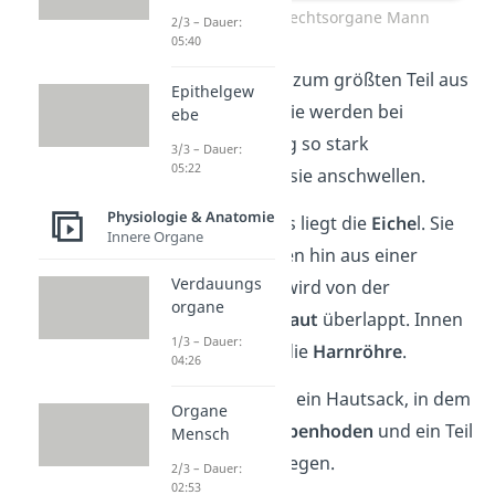
Äußere Geschlechtsorgane Mann
2/3 – Dauer:
05:40
Der
Penis
besteht zum größten Teil aus
Epithelgew
Schwellkörpern
. Sie werden bei
ebe
sexueller Erregung so stark
3/3 – Dauer:
05:22
durchblutet, dass sie anschwellen.
Physiologie & Anatomie
Am Ende des Penis liegt die
Eiche
l. Sie
Innere Organe
besteht nach außen hin aus einer
Verdauungs
Schleimhaut und wird von der
organe
beweglichen
Vorhaut
überlappt. Innen
1/3 – Dauer:
im Penis verläuft die
Harnröhre
.
04:26
Der
Hodensack
ist ein Hautsack, in dem
Organe
die
Hoden
, die
Nebenhoden
und ein Teil
Mensch
der
Samenleiter
liegen.
2/3 – Dauer:
02:53