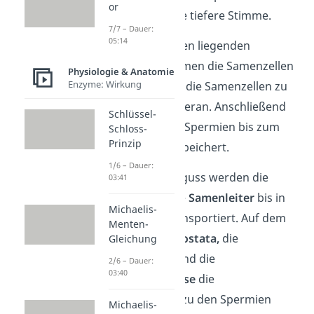
or
Bartwuchs und die tiefere Stimme.
7/7 – Dauer:
05:14
Die über den Hoden liegenden
Nebenhoden
nehmen die Samenzellen
Physiologie & Anatomie
Enzyme: Wirkung
auf.
Hier wachsen die Samenzellen zu
reifen
Spermien
heran. Anschließend
Schlüssel-
werden die reifen Spermien bis zum
Schloss-
Prinzip
Samenerguss gespeichert.
1/6 – Dauer:
Bei dem Samenerguss werden die
03:41
Spermien über die
Samenleiter
bis in
Michaelis-
die Harnröhre transportiert. Auf dem
Menten-
Weg geben die
Prostata,
die
Gleichung
Samenbläschen
und die
2/6 – Dauer:
03:40
Bulbourethraldrüse
die
Samenflüssigkeit zu den Spermien
Michaelis-