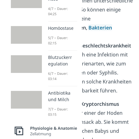
Die Symptome können unterschiedliche
Ursachen haben. So können einige
4/7 – Dauer:
04:25
Symptome durch eine
Infektion
mit
Pilzen,
Bakterien
Homöostase
oder
Viren
5/7 – Dauer:
02:15
entstehen. Viele
Geschlechtskrankheit
en
entstehen durch eine Infektion mit
Blutzuckerr
bestimmten Bakterienarten, wie zum
egulation
Beispiel Chlamydien oder Syphilis.
6/7 – Dauer:
03:14
Unbemerkt können solche Krankheiten
auch zur Unfruchtbarkeit führen.
Antibiotika
und Milch
Bei der Krankheit
Kryptorchismus
7/7 – Dauer:
steigen beide oder einer der Hoden
03:15
nicht in den Hodensack ab. Sie kommt
Physiologie & Anatomie
bei 3 % der männlichen Babys und
Zellatmung