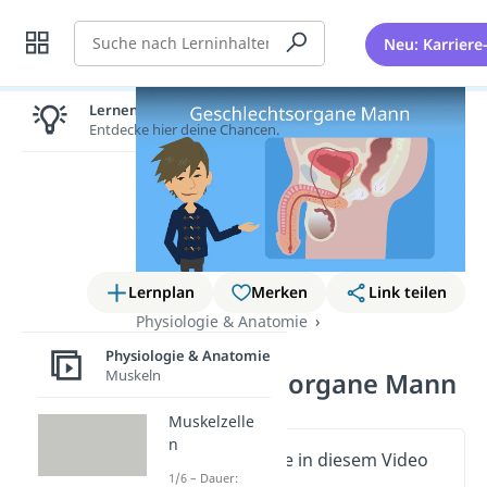
Suche
Neu: Karriere
Lernen lohnt sich!
Entdecke hier deine Chancen.
Lernplan
Merken
Link teilen
Physiologie & Anatomie
Geschlechtsorgane
Physiologie & Anatomie
Muskeln
Geschlechtsorgane Mann
Muskelzelle
n
Wichtige Inhalte in diesem Video
1/6 – Dauer: