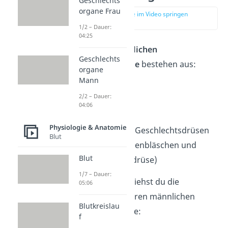
Geschlechts
organe Frau
zur Stelle im Video springen
(02:04)
1/2 – Dauer:
04:25
Die
inneren männlichen
Geschlechts
Geschlechtsorgane
bestehen aus:
organe
Mann
Hoden
2/2 – Dauer:
Nebenhoden
04:06
Samenleiter
Physiologie & Anatomie
Akzessorische Geschlechtsdrüsen
Blut
(Prostata, Samenbläschen und
Blut
Bulbourethraldrüse
)
1/7 – Dauer:
In der Abbildung siehst du die
05:06
beschrifteten inneren männlichen
Blutkreislau
Geschlechtsorgane:
f