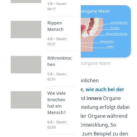
3/8 – Dauer:
04:17
Rippen
Mensch
4/8 – Dauer:
03:31
Röhrenknoc
Geschlechtsorgane Mann
hen
5/8 – Dauer:
02:51
Du kannst die männlichen
Geschlechtsorgane,
wie auch bei der
Wie viele
Frau
, in
äußere
und
innere
Organe
Knochen
hat ein
unterteilen. Die Einteilung erfolgt dabei
Mensch?
anhand der Lage der Organe während
6/8 – Dauer:
der embryonalen Entwicklung.
So
02:50
werden die Hoden zum Beispiel zu den