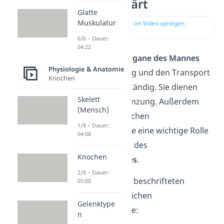
einfach erklärt
Glatte
Muskulatur
zur Stelle im Video springen
(00:15)
6/6 – Dauer:
04:22
Die
Geschlechtsorgane des Mannes
Physiologie & Anatomie
sind für die Bildung und den Transport
Knochen
von Spermien zuständig. Sie dienen
Skelett
somit der Fortpflanzung. Außerdem
(Mensch)
spielen die männlichen
1/8 – Dauer:
Geschlechtsorgane eine wichtige Rolle
04:08
bei der Regulation des
Knochen
Hormonhaushaltes
.
2/8 – Dauer:
Hier siehst du den beschrifteten
05:00
Aufbau
der männlichen
Gelenktype
Geschlechtsorgane:
n