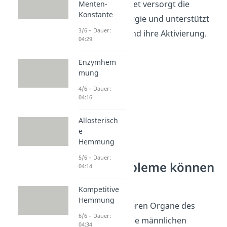
hinzu. Dieses Sekret versorgt die
Menten-
Konstante
Spermien mit Energie und unterstützt
3/6 – Dauer:
ihren Transport und ihre Aktivierung.
04:29
Enzymhem
mung
4/6 – Dauer:
04:16
Allosterisch
e
Hemmung
5/6 – Dauer:
Welche Probleme können
04:14
auftreten?
Kompetitive
Hemmung
Wie auch alle anderen Organe des
6/6 – Dauer:
Körpers können die männlichen
04:34