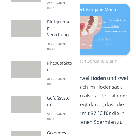
2/7 – Dauer:
03:09
Blutgruppe
n
Vererbung
3/7 – Dauer:
04:42
Innere Geschlechtsorgane Mann
Rhesusfakto
r
Der Mann besitzt zwei
Hoden
und zwei
4/7 – Dauer:
04:53
Nebenhoden
, die sich im Hodensack
befinden. Sie liegen also außerhalb der
Gefäßsyste
Bauchhöhle. Das liegt daran, dass die
m
Körpertemperatur mit 37 °C für die in
5/7 – Dauer:
04:50
den Hoden enthaltenen Spermien zu
warm ist.
Goldenes