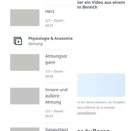
Studyflix vernetzt: Hier ein Video aus einem
anderen Bereich
Herz
3/3 – Dauer:
04:37
Physiologie & Anatomie
Atmung
Atmungsor
gane
1/3 – Dauer:
04:50
Innere und
äußere
Atmung
Nach Beantwortung speichern wir deine Antwort, um Studyflix
zu verbessern. Mehr dazu erfährst du in unserer
2/3 – Dauer:
Datenschutzerklärung
.
05:07
Gasaustaus