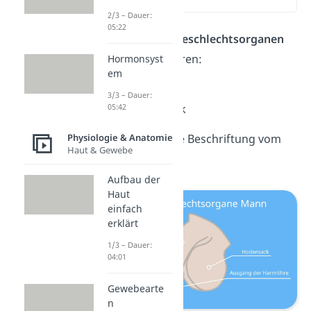
(00:53)
2/3 – Dauer:
05:22
Zu den
äußeren Geschlechtsorganen
des Mannes gehören:
Hormonsyst
em
der Penis
3/3 – Dauer:
05:42
der Hodensack
Physiologie & Anatomie
Hier siehst du eine Beschriftung vom
Haut & Gewebe
Aufbau des Penis:
Aufbau der
Haut
einfach
erklärt
1/3 – Dauer:
04:01
Gewebearte
n