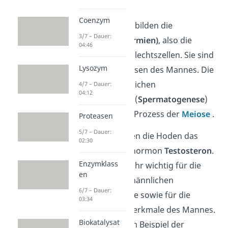
des Mannes.
Coenzym
Die beiden
Hoden
bilden die
3/7 – Dauer:
Samenzellen (Spermien)
, also die
04:46
männlichen Geschlechtszellen. Sie sind
Lysozym
somit die Keimdrüsen des Mannes. Die
Bildung der männlichen
4/7 – Dauer:
04:12
Geschlechtszellen (
Spermatogenese
)
erfolgt durch den Prozess der
Meiose
.
Proteasen
5/7 – Dauer:
Zudem produzieren die Hoden das
02:30
männliche Sexualhormon
Testosteron
.
Enzymklass
Das Hormon ist sehr wichtig für die
en
Entwicklung der männlichen
6/7 – Dauer:
Geschlechtsorgane sowie für die
03:34
anderen Körpermerkmale des Mannes.
Biokatalysat
Dazu gehören zum Beispiel der