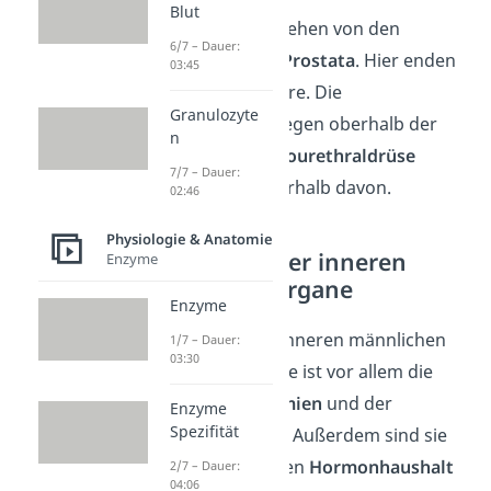
Blut
Die
Samenleiter
gehen von den
6/7 – Dauer:
Nebenhoden zur
Prostata
. Hier enden
03:45
sie in der Harnröhre. Die
Granulozyte
Samenbläschen
liegen oberhalb der
n
Prostata, die
Bulbourethraldrüse
7/7 – Dauer:
befindet sich unterhalb davon.
02:46
Physiologie & Anatomie
Funktionen der inneren
Enzyme
Geschlechtsorgane
Enzyme
Die Funktion der inneren männlichen
1/7 – Dauer:
03:30
Geschlechtsorgane ist vor allem die
Bildung
der
Spermien
und der
Enzyme
Spezifität
Samenflüssigkeit
. Außerdem sind sie
sehr wichtig für den
Hormonhaushalt
2/7 – Dauer:
04:06