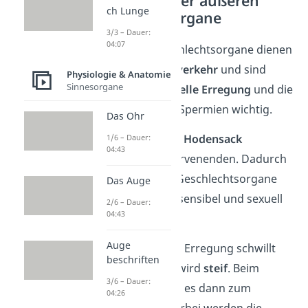
Funktionen der äußeren
ch Lunge
Geschlechtsorgane
3/3 – Dauer:
04:07
Die äußeren Geschlechtsorgane dienen
dem
Geschlechtsverkehr
und sind
Physiologie & Anatomie
Sinnesorgane
dabei für die
sexuelle Erregung
und die
Übertragung
der Spermien wichtig.
Das Ohr
Der
Penis
und der
Hodensack
1/6 – Dauer:
04:43
enthalten viele Nervenenden. Dadurch
sind die äußeren Geschlechtsorgane
Das Auge
des Mannes sehr sensibel und sexuell
2/6 – Dauer:
04:43
erregbar.
Auge
Durch die sexuelle Erregung schwillt
beschriften
der
Penis
an und wird
steif
. Beim
3/6 – Dauer:
Orgasmus kommt es dann zum
04:26