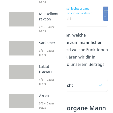
04:58
Geschlechtsorgane
Mann einfach erklärt
Muskelkont
(00:15)
raktion
2/6 – Dauer:
04:59
Du möchtest wissen, welche
Geschlechtsorgane
zum
männlichen
Sarkomer
Körper
gehören und welche Funktionen
3/6 – Dauer:
03:39
sie haben? Das erklären wir dir in
unserem
Video
und unserem Beitrag!
Laktat
(Lactat)
4/6 – Dauer:
02:59
Inhaltsübersicht
Akren
5/6 – Dauer:
Geschlechtsorgane Mann
02:25