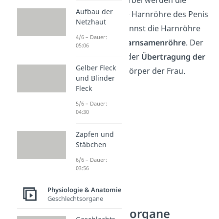
Samenerguss
. Hierbei werden die
Aufbau der
Spermien über die Harnröhre des Penis
Netzhaut
abgegeben. Du nennst die Harnröhre
4/6 – Dauer:
deswegen auch
Harnsamenröhre
. Der
05:06
Penis dient dabei der
Übertragung der
Gelber Fleck
Spermien
in den Körper der Frau.
und Blinder
Fleck
5/6 – Dauer:
04:30
Zapfen und
Stäbchen
6/6 – Dauer:
03:56
Physiologie & Anatomie
Innere
Geschlechtsorgane
Geschlechtsorgane