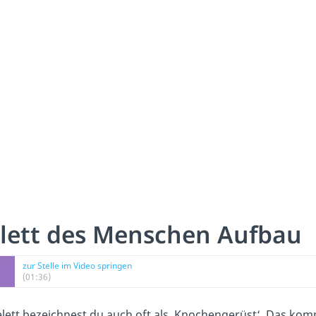
lett des Menschen Aufbau
zur Stelle im Video springen
(01:36)
lett bezeichnest du auch oft als ‚Knochengerüst‘. Das kom