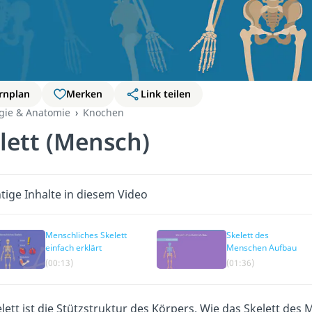
rnplan
Merken
Link teilen
ogie & Anatomie
Knochen
lett (Mensch)
tige Inhalte in diesem Video
Menschliches Skelett
Skelett des
einfach erklärt
Menschen Aufbau
(00:13)
(01:36)
lett ist die Stützstruktur des Körpers. Wie das Skelett d