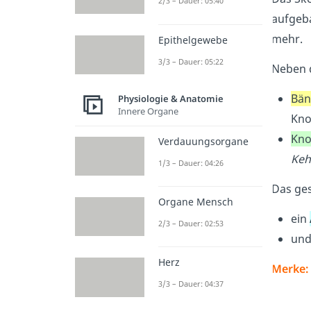
2/3 – Dauer: 05:40
aufgeba
mehr.
Epithelgewebe
3/3 – Dauer: 05:22
Neben 
Bän
Physiologie & Anatomie
Innere Organe
Kno
Kno
Verdauungsorgane
Keh
1/3 – Dauer: 04:26
Das ges
Organe Mensch
ein
2/3 – Dauer: 02:53
und
Herz
Merke:
3/3 – Dauer: 04:37