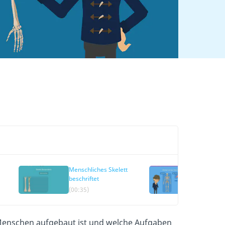
Menschliches Skelett
Skelett 
beschriftet
(00:35)
(03:42)
es Menschen aufgebaut ist und welche Aufgaben