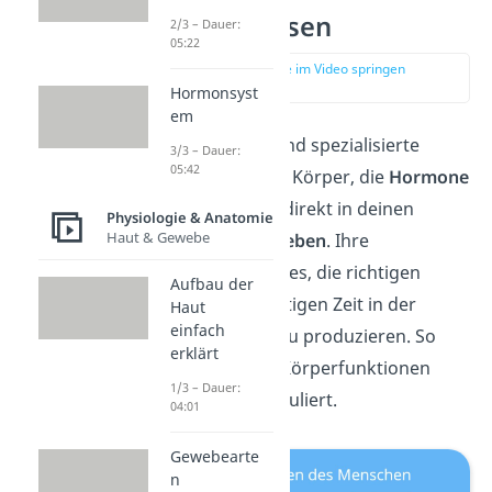
Hormondrüsen
2/3 – Dauer:
05:22
zur Stelle im Video springen
(04:45)
Hormonsyst
em
Hormondrüsen sind spezialisierte
3/3 – Dauer:
05:42
Organe in deinem Körper, die
Hormone
produzieren
und direkt in deinen
Physiologie & Anatomie
Haut & Gewebe
Blutkreislauf abgeben
. Ihre
Hauptfunktion ist es, die richtigen
Aufbau der
Hormone zur richtigen Zeit in der
Haut
einfach
richtigen Menge zu produzieren. So
erklärt
werden wichtige Körperfunktionen
1/3 – Dauer:
gesteuert und reguliert.
04:01
Gewebearte
n