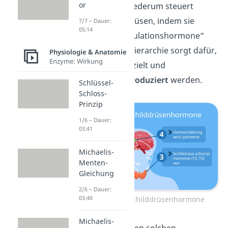
or
Hypophyse. Sie wiederum steuert
andere Hormondrüsen, indem sie
7/7 – Dauer:
05:14
sogenannte „Stimulationshormone“
ausschüttet. Die Hierarchie sorgt dafür,
Physiologie & Anatomie
Enzyme: Wirkung
dass
Hormone
gezielt und
bedarfsgerecht
produziert
werden.
Schlüssel-
Schloss-
Prinzip
1/6 – Dauer:
03:41
Michaelis-
Menten-
Gleichung
2/6 – Dauer:
03:40
Regelkreis der Schilddrüsenhormone
Michaelis-
Ein Beispiel für einen solchen