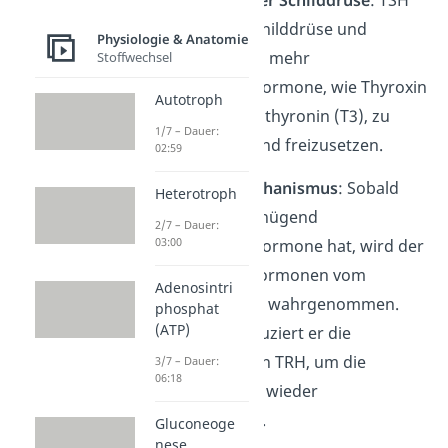
gelangt zur Schilddrüse und
Physiologie & Anatomie
signalisiert ihr, mehr
Stoffwechsel
Schilddrüsenhormone, wie Thyroxin
Autotroph
(T4) und Triiodthyronin (T3), zu
1/7 – Dauer:
produzieren und freizusetzen.
02:59
Feedback-Mechanismus
: Sobald
Heterotroph
der Körper genügend
2/7 – Dauer:
03:00
Schilddrüsenhormone hat, wird der
Anstieg von Hormonen vom
Adenosintri
Hypothalamus wahrgenommen.
phosphat
(ATP)
Daraufhin reduziert er die
Produktion von TRH, um die
3/7 – Dauer:
06:18
Konzentration wieder
auszugleichen.
Gluconeoge
nese