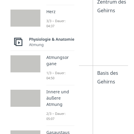
Zentrum des
Gehirns
Herz
3/3 – Dauer:
04:37
Physiologie & Anatomie
Atmung
Atmungsor
gane
Hypophyse
Basis des
1/3 – Dauer:
04:50
Gehirns
Innere und
äußere
Atmung
2/3 – Dauer:
05:07
Gasaustaus