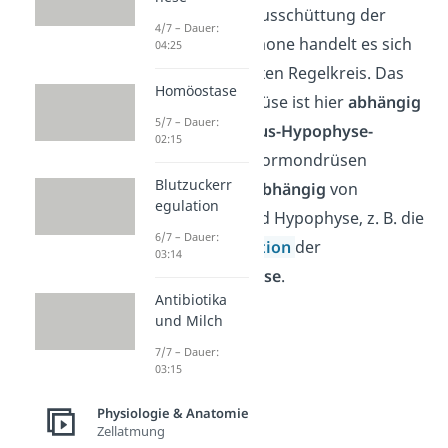
Wichtig:
Bei der Ausschüttung der
4/7 – Dauer:
Schilddrüsenhormone handelt es sich
04:25
um einen komplexen Regelkreis. Das
Homöostase
heißt, die Schilddrüse ist hier
abhängig
5/7 – Dauer:
vom
Hypothalamus-Hypophyse-
02:15
System
. Andere Hormondrüsen
Blutzuckerr
funktionieren
unabhängig
von
egulation
Hypothalamus und Hypophyse, z. B. die
6/7 – Dauer:
Blutzuckerregulation
der
03:14
Bauchspeicheldrüse
.
Antibiotika
und Milch
7/7 – Dauer:
03:15
Physiologie & Anatomie
Zellatmung