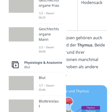
Geschlechts
Hodensack
organe Frau
1/2 – Dauer:
04:25
Geschlechts
organe
Zu den Hormondrüsen gehören auch
Mann
die
Zirbeldrüse
und der
Thymus
. Beide
2/2 – Dauer:
04:06
werden aber aufgrund ihrer
spezifischen Funktionen manchmal
Physiologie & Anatomie
weniger hervorgehoben als andere
Blut
endokrine Drüsen.
Blut
1/7 – Dauer:
05:06
Blutkreislau
f