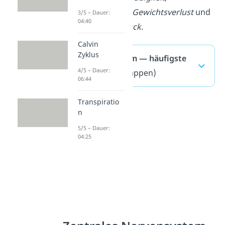
Muskelschwäche
,
Gewichtsverlust
und
3/5 – Dauer:
04:40
niedrigem Blutdruck
.
Calvin
Zyklus
Hormonsystem — häufigste
4/5 – Dauer:
Fragen
(ausklappen)
06:44
Transpiratio
n
5/5 – Dauer:
04:25