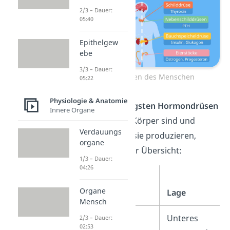
2/3 – Dauer:
05:40
Epithelgew
ebe
3/3 – Dauer:
Hormondrüsen des Menschen
05:22
Physiologie & Anatomie
Welche die
wichtigsten Hormondrüsen
Innere Organe
im menschlichen Körper sind und
Verdauungs
welche Hormone sie produzieren,
organe
findest du in dieser Übersicht:
1/3 – Dauer:
04:26
Organe
Hormondrüse
Lage
Mensch
Hypothalamus
Unteres
2/3 – Dauer:
02:53