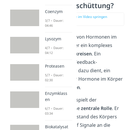
Hormonausschüttung?
Coenzym
zur Stelle im Video springen
3/7 – Dauer:
(03:29)
04:46
Die Ausschüttung von Hormonen im
Lysozym
Körper erfolgt über ein komplexes
4/7 – Dauer:
System von
Regelkreisen
. Ein
04:12
Regelkreis ist ein Feedback-
Proteasen
Mechanismus, der dazu dient, ein
5/7 – Dauer:
Gleichgewicht
der Hormone im Körper
02:30
aufrechtzuerhalten
.
Enzymklass
In diesem System spielt der
en
Hypothalamus
eine
zentrale Rolle
. Er
6/7 – Dauer:
03:34
überwacht
den Zustand des Körpers
und gibt bei Bedarf Signale an die
Biokatalysat