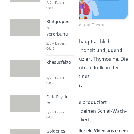
2/7 – Dauer:
03:09
Blutgruppe
Zirbeldrüse und Thymus
n
Vererbung
Thymus:
Er ist hauptsächlich
3/7 – Dauer:
04:42
während der Kindheit und Jugend
aktiv und produziert Thymosine. Die
Rhesusfakto
spielen eine zentrale Rolle in der
r
Entwicklung deines
4/7 – Dauer:
04:53
Immunsystems.
Gefäßsyste
Zirbeldrüse:
Sie produziert
m
Melatonin, das deinen Schlaf-Wach-
5/7 – Dauer:
04:50
Rhythmus reguliert.
Studyflix vernetzt: Hier ein Video aus einem
Goldenes