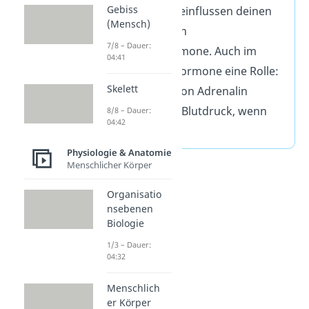
Gebiss
Kindheit und beeinflussen deinen
(Mensch)
Körperbau
durch
7/8 – Dauer:
Geschlechtshormone. Auch im
04:41
Alltag
spielen Hormone eine Rolle:
Skelett
Das Stresshormon Adrenalin
erhöht z. B. den Blutdruck, wenn
8/8 – Dauer:
04:42
Gefahr droht.
Physiologie & Anatomie
Menschlicher Körper
Organisatio
nsebenen
Biologie
1/3 – Dauer:
04:32
Menschlich
er Körper