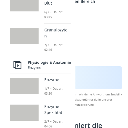
anderen Bereich
Blut
6/7 – Dauer:
03:45
Granulozyte
n
7/7 – Dauer:
02:46
Physiologie & Anatomie
Enzyme
Enzyme
1/7 – Dauer:
03:30
Nach Beantwortung speichern wir deine Antwort, um Studyflix
zu verbessern. Mehr dazu erfährst du in unserer
Datenschutzerklärung
.
Enzyme
Spezifität
2/7 – Dauer:
Wie funktioniert die
04:06