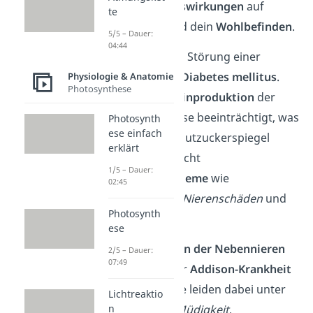
weitreichende
Auswirkungen
auf
te
deinen
Körper
und dein
Wohlbefinden
.
5/5 – Dauer:
04:44
Ein Beispiel für die Störung einer
Hormondrüse ist
Diabetes mellitus
.
Physiologie & Anatomie
Photosynthese
Dabei ist die
Insulinproduktion
der
Bauchspeicheldrüse beeinträchtigt, was
Photosynth
ese einfach
zu einem hohen Blutzuckerspiegel
erklärt
führt. Das verursacht
1/5 – Dauer:
Gesundheitsprobleme
wie
02:45
Herzkrankheiten
,
Nierenschäden
und
Photosynth
Sehstörungen.
ese
Eine
Unterfunktion der Nebennieren
2/5 – Dauer:
07:49
kann hingegen zur
Addison-Krankheit
führen. Betroffene leiden dabei unter
Lichtreaktio
Symptomen wie
Müdigkeit
,
n