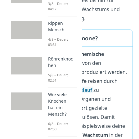
deines Stoffwechsels bis hin zur
3/8 – Dauer:
Steuerung deines Wachstums und
04:17
deiner Entwicklung.
Rippen
Mensch
Was sind Hormone?
4/8 – Dauer:
03:31
Hormone sind
chemische
Röhrenknoc
Substanzen
, die von den
hen
Hormondrüsen produziert werden.
5/8 – Dauer:
Diese
Botenstoffe
reisen durch
02:51
deinen
Blutkreislauf
zu
Wie viele
verschiedenen Organen und
Knochen
Geweben, um dort gezielte
hat ein
Mensch?
Reaktionen auszulösen. Damit
6/8 – Dauer:
regulieren sie beispielsweise deine
02:50
Stimmung
, dein
Wachstum
in der