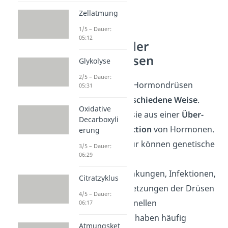
Zellatmung
1/5 – Dauer:
05:12
Störungen der
Hormondrüsen
Glykolyse
2/5 – Dauer:
Störungen in den Hormondrüsen
05:31
entstehen auf
verschiedene Weise
.
Oxidative
Meist resultieren sie aus einer
Über-
Decarboxyli
oder Unterproduktion
von Hormonen.
erung
Die Ursachen dafür können genetische
3/5 – Dauer:
06:29
Veranlagungen,
Autoimmunerkrankungen, Infektionen,
Citratzyklus
Tumore oder Verletzungen der Drüsen
4/5 – Dauer:
sein. Diese hormonellen
06:17
Ungleichgewichte haben häufig
Atmungsket