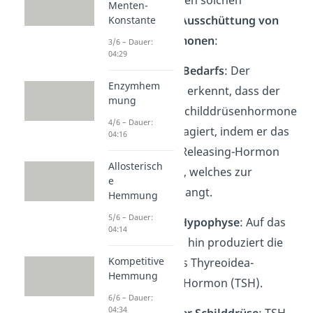
Menten-
Regelkreis ist die
Ausschüttung von
Konstante
Schilddrüsenhormonen
:
3/6 – Dauer:
04:29
Erkennen des Bedarfs
: Der
Enzymhem
Hypothalamus erkennt, dass der
mung
Körper mehr Schilddrüsenhormone
4/6 – Dauer:
benötigt. Er reagiert, indem er das
04:16
Thyreotropin-Releasing-Hormon
Allosterisch
(TRH) freisetzt, welches zur
e
Hypophyse gelangt.
Hemmung
5/6 – Dauer:
Reaktion der Hypophyse
: Auf das
04:14
Signal des TRH hin produziert die
Kompetitive
Hypophyse das Thyreoidea-
Hemmung
stimulierende Hormon (TSH).
6/6 – Dauer:
04:34
Aktivierung der Schilddrüse
: TSH