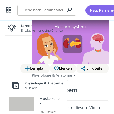
Suche
Neu: Karriere
Lernen lohnt sich!
Entdecke hier deine Chancen.
Lernplan
Merken
Link teilen
Physiologie & Anatomie
Menschlicher Körper
Physiologie & Anatomie
Muskeln
Hormonsystem
Muskelzelle
n
Wichtige Inhalte in diesem Video
1/6 – Dauer: