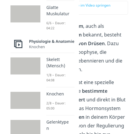
zur Stelle im Video springen
Glatte
(00:13)
Muskulatur
6/6 – Dauer:
Das
Hormonsystem
, auch als
04:22
endokrines System
bekannt, besteht
Physiologie & Anatomie
aus einer
Gruppe von Drüsen
. Dazu
Knochen
zählen z. B. die Hypophyse, die
Skelett
Schilddrüse, die Nebennieren und die
(Mensch)
Geschlechtsdrüsen.
1/8 – Dauer:
04:08
Jede der Drüsen hat eine spezielle
Aufgabe, indem sie
bestimmte
Knochen
Hormone produziert
und direkt in Blut
2/8 – Dauer:
abgibt. Damit ist das Hormonsystem
05:00
für
viele Funktionen
in deinem Körper
Gelenktype
verantwortlich — von der Regulierung
n