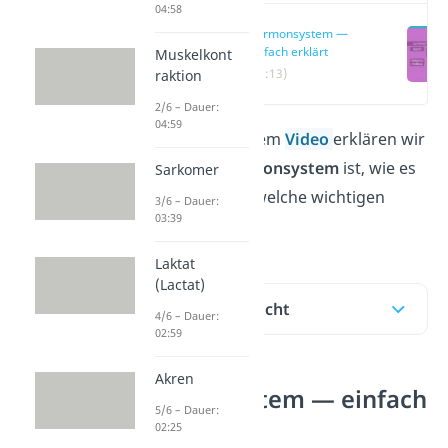
04:58
Hormonsystem —
einfach erklärt
Muskelkont
(00:13)
raktion
2/6 – Dauer:
04:59
Hier und in unserem
Video
erklären wir
dir, was das
Hormonsystem
ist, wie es
Sarkomer
funktioniert und welche wichtigen
3/6 – Dauer:
03:39
Hormone es gibt.
Laktat
(Lactat)
Inhaltsübersicht
4/6 – Dauer:
02:59
Akren
Hormonsystem — einfach
5/6 – Dauer:
erklärt
02:25