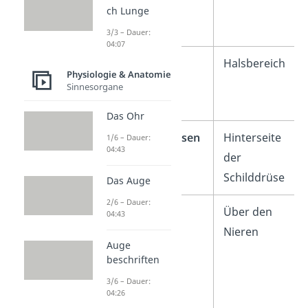
ch Lunge
3/3 – Dauer:
04:07
Schilddrüse
Halsbereich
Physiologie & Anatomie
Sinnesorgane
Das Ohr
Nebenschilddrüsen
Hinterseite
1/6 – Dauer:
04:43
der
Schilddrüse
Das Auge
2/6 – Dauer:
Nebennieren
Über den
04:43
Nieren
Auge
beschriften
3/6 – Dauer:
04:26