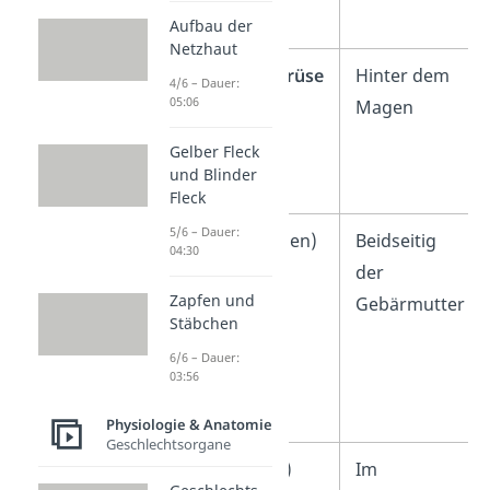
Aufbau der
Netzhaut
Bauchspeicheldrüse
Hinter dem
4/6 – Dauer:
05:06
Magen
Gelber Fleck
und Blinder
Fleck
5/6 – Dauer:
Eierstöcke
(Frauen)
Beidseitig
04:30
der
Zapfen und
Gebärmutter
Stäbchen
6/6 – Dauer:
03:56
Physiologie & Anatomie
Geschlechtsorgane
Hoden
(Männer)
Im