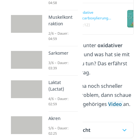
04:58
Oxidative
Muskelkont
Decarboxylierung
raktion
einfach erklärt
(00:12)
2/6 – Dauer:
04:59
Was versteht man unter
oxidativer
Sarkomer
Decarboxylierung
und was hat sie mit
der
Zellatmung
zu tun? Das erfährst
3/6 – Dauer:
03:39
du in diesem Beitrag.
Laktat
Du willst das Thema noch schneller
(Lactat)
verstehen? Kein Problem, dann schaue
4/6 – Dauer:
dir gerne unser zugehöriges
Video
an.
02:59
Akren
5/6 – Dauer:
Inhaltsübersicht
02:25