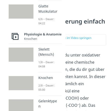
Glatte
Muskulatur
Oxidative
6/6 – Dauer:
Decarboxylierung einfach
04:22
erklärt
Physiologie & Anatomie
zur Stelle im Video springen
Knochen
(00:12)
Skelett
(Mensch)
Allgemein kannst du unter oxidativer
Decarboxylierung eine chemische
1/8 – Dauer:
04:08
Reaktion verstehen, die du dir gut über
ihren Namen herleiten kannst. In dieser
Knochen
Reaktion spaltet nämlich ein
2/8 – Dauer:
05:00
Carbonsäuremolekül eine
Carboxylgruppe
(-COOH) oder
Gelenktype
–
Carboxylatgruppe (-COO
) ab. Das
n