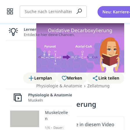
Suche
Neu: Karriere
Lernen lohnt sich!
Entdecke hier deine Chancen.
Lernplan
Merken
Link teilen
Physiologie & Anatomie
Zellatmung
Oxidative
Physiologie & Anatomie
Muskeln
Decarboxylierung
Muskelzelle
n
Wichtige Inhalte in diesem Video
1/6 – Dauer: