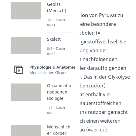
beteiligt.
Gebiss
(Mensch)
Die
Pyruvatoxidation
von Pyruvat zu
7/8 – Dauer:
Acetyl-CoA besitzt eine besondere
04:41
Bedeutung im katabolen (=
Skelett
abbauenden) Energiestoffwechsel. Sie
8/8 – Dauer:
stellt eine Verbindung von der
04:42
Glykolyse
mit dem nachfolgenden
Physiologie & Anatomie
Citratzyklus
und der darauffolgenden
Menschlicher Körper
Atmungskette
dar. Das in der Glykolyse
aus Glucose (Traubenzucker)
Organisatio
nsebenen
produzierte Pyruvat enthält viel
Biologie
Energie, die unter sauerstoffreichen
1/3 – Dauer:
Bedingungen für uns nutzbar gemacht
04:32
werden kann. Durch einen weiteren
Menschlich
schrittweisen Abbau (=aerobe
er Körper