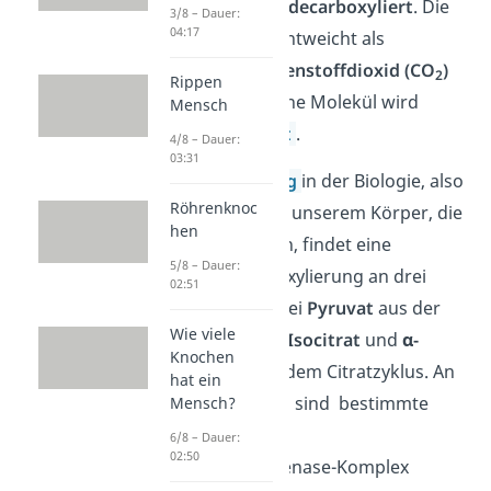
Molekül wird also
decarboxyliert
. Die
3/8 – Dauer:
04:17
Carboxylgruppe entweicht als
gasförmiges
Kohlenstoffdioxid (CO
)
2
Rippen
und das verbliebene Molekül wird
Mensch
daraufhin
oxidiert
.
4/8 – Dauer:
03:31
Bei der
Zellatmung
in der Biologie, also
Röhrenknoc
den Reaktionen in unserem Körper, die
hen
uns Energie liefern, findet eine
5/8 – Dauer:
oxidative Decarboxylierung an drei
02:51
Molekülen statt: bei
Pyruvat
aus der
Wie viele
Glykolyse und bei
Isocitrat
und
α-
Knochen
Ketoglutarat
aus dem Citratzyklus. An
hat ein
diesen Reaktionen sind bestimmte
Mensch?
Enzyme wie der
6/8 – Dauer:
02:50
Pyruvatdehydrogenase-Komplex