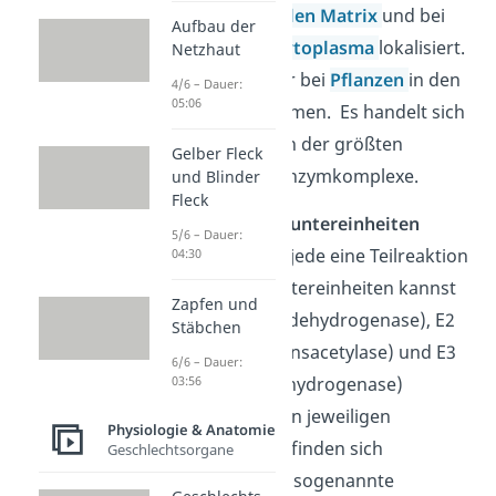
der
mitochondrialen Matrix
und bei
Aufbau der
Prokaryoten im
Zytoplasma
lokalisiert.
Netzhaut
Außerdem kann er bei
Pflanzen
in den
4/6 – Dauer:
05:06
Plastiden
vorkommen. Es handelt sich
übrigens um einen der größten
Gelber Fleck
bekannten Multienzymkomplexe.
und Blinder
Fleck
Er ist aus
3 Enzymuntereinheiten
5/6 – Dauer:
aufgebaut, wobei jede eine Teilreaktion
04:30
katalysiert. Die Untereinheiten kannst
Zapfen und
du als E1 (Pyruvatdehydrogenase), E2
Stäbchen
(Dihydrolipoyl-Transacetylase) und E3
6/6 – Dauer:
03:56
(Dihydrolipoyl-Dehydrogenase)
bezeichnen. An den jeweiligen
Physiologie & Anatomie
Untereinheiten befinden sich
Geschlechtsorgane
Zusatzstrukturen, sogenannte