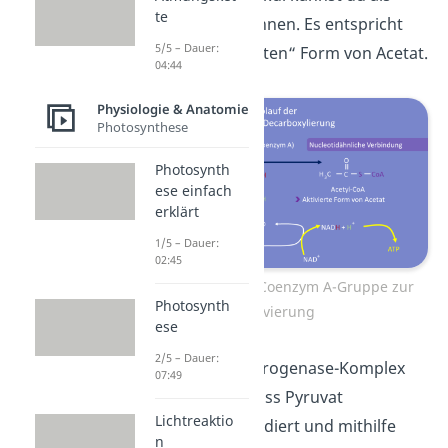
te
Acetyl-CoA bezeichnen. Es entspricht
5/5 – Dauer:
quasi der „aktivierten“ Form von Acetat.
04:44
Physiologie & Anatomie
Photosynthese
Photosynth
ese einfach
erklärt
1/5 – Dauer:
02:45
Übertragung der Coenzym A-Gruppe zur
Photosynth
Aktivierung
ese
2/5 – Dauer:
Der Pyruvatdehydrogenase-Komplex
07:49
veranlasst also, dass Pyruvat
Lichtreaktio
decarboxyliert, oxidiert und mithilfe
n