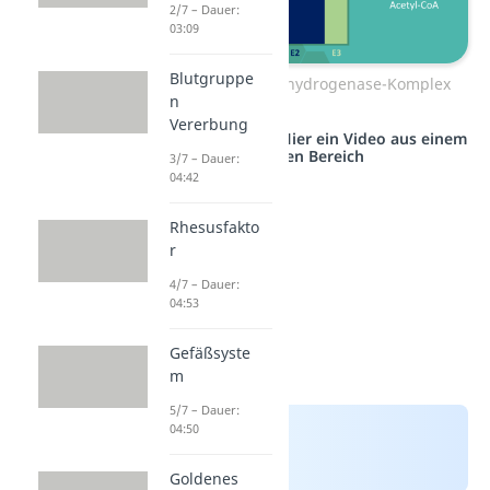
2/7 – Dauer:
03:09
Blutgruppe
Aufbau Pyruvatdehydrogenase-Komplex
n
Vererbung
Studyflix vernetzt: Hier ein Video aus einem
anderen Bereich
3/7 – Dauer:
04:42
Rhesusfakto
r
4/7 – Dauer:
04:53
Gefäßsyste
m
5/7 – Dauer:
04:50
Goldenes