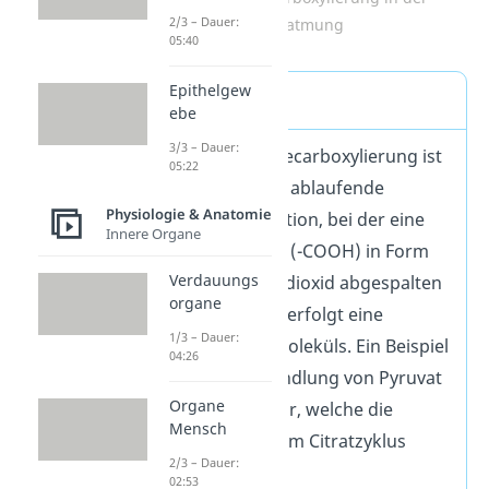
2/3 – Dauer:
Zellatmung
05:40
Epithelgew
Definition
ebe
3/3 – Dauer:
Eine oxidative Decarboxylierung ist
05:22
eine irreversibel ablaufende
Physiologie & Anatomie
chemische Reaktion, bei der eine
Innere Organe
Carboxylgruppe (-COOH) in Form
Verdauungs
von Kohlenstoffdioxid abgespalten
organe
wird. Daraufhin erfolgt eine
1/3 – Dauer:
Oxidation des Moleküls. Ein Beispiel
04:26
stellt die Umwandlung von Pyruvat
Organe
zu Acetyl-CoA dar, welche die
Mensch
Glykolyse mit dem Citratzyklus
2/3 – Dauer:
verbindet.
02:53