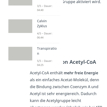
einer Coenzym A-Gruppe aktiviert wird.
3/5 – Dauer:
04:40
Calvin
Zyklus
4/5 – Dauer:
06:44
Transpiratio
n
Bedeutung von Acetyl-CoA
5/5 – Dauer:
04:25
Acetyl-CoA enthält
mehr freie Energie
als ein einfaches Acetat-Molekül, denn
die Bindung zwischen Coenzym A und
Acetyl ist sehr energiereich. Dadurch
kann die Acetylgruppe leicht