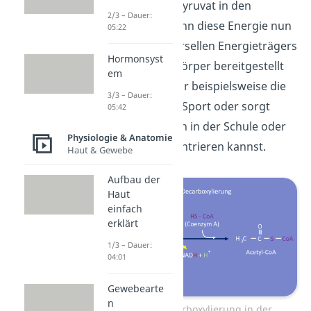
Zellatmung) von Pyruvat in den
2/3 – Dauer:
Mitochondrien kann diese Energie nun
05:22
in Form des universellen Energieträgers
Hormonsyst
ATP für unseren Körper bereitgestellt
em
werden. Sie gibt dir beispielsweise die
3/3 – Dauer:
nötige Kraft beim Sport oder sorgt
05:42
dafür, dass du dich in der Schule oder
Physiologie & Anatomie
der Uni gut konzentrieren kannst.
Haut & Gewebe
Aufbau der
Haut
einfach
erklärt
1/3 – Dauer:
04:01
Gewebearte
n
Oxidative Decarboxylierung in der