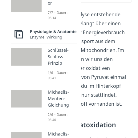
or
7/7 – Dauer:
Das aus der Glykolyse entstehende
05:14
Pyruvatmolekül gelangt über einen
Physiologie & Anatomie
aktiven, also unter Energieverbrauch
Enzyme: Wirkung
ablaufenden, Transport aus dem
Zytoplasma in die Mitochondrien. Im
Schlüssel-
Schloss-
Folgenden schauen wir uns den
Prinzip
genauen Ablauf der oxidativen
1/6 – Dauer:
Decarboxylierung von Pyruvat einmal
03:41
an. Dabei solltest du im Hinterkopf
Michaelis-
behalten, dass sie nur stattfindet,
Menten-
wenn Luftsauerstoff vorhanden ist.
Gleichung
2/6 – Dauer:
03:40
Ablauf Pyruvatoxidation
Michaelis-