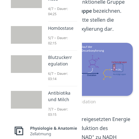
kannst du diese funktionelle Gruppe
4/7 – Dauer:
auch als
Acetylgruppe
bezeichnen.
04:25
Diese beiden Schritte stellen die
Homöostase
oxidative Decarboxylierung dar.
5/7 – Dauer:
02:15
Blutzuckerr
egulation
6/7 – Dauer:
03:14
Antibiotika
und Milch
Oxidation
7/7 – Dauer:
03:15
Ein Teil der dabei freigesetzten Energie
wird durch die Reduktion des
Physiologie & Anatomie
Zellatmung
+
Elektronencarrier NAD
zu NADH