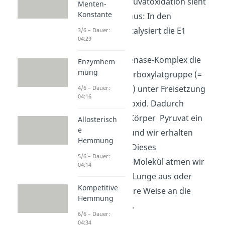
Der Ablauf der Pyruvatoxidation sieht
Menten-
Konstante
folgendermaßen aus: In den
Mitochondrien katalysiert die E1
3/6 – Dauer:
04:29
Untereinheit des
Pyruvatdehydrogenase-Komplex die
Enzymhem
mung
Abspaltung der Carboxylatgruppe (=
Decarboxylierung
) unter Freisetzung
4/6 – Dauer:
04:16
von Kohlenstoffdioxid. Dadurch
„verliert“ der C
– Körper Pyruvat ein
Allosterisch
3
e
Kohlenstoffatom und wir erhalten
Hemmung
einen C
– Körper. Dieses
2
5/6 – Dauer:
Kohlenstoffdioxid-Molekül atmen wir
04:14
übrigens über die Lunge aus oder
Kompetitive
geben es auf andere Weise an die
Hemmung
Umwelt wieder ab.
6/6 – Dauer:
04:34