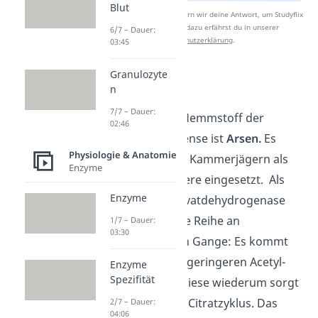
Blut
Nach Beantwortung speichern wir deine Antwort, um Studyflix
zu verbessern. Mehr dazu erfährst du in unserer
6/7 – Dauer:
Datenschutzerklärung
.
03:45
Granulozyte
Hemmstoffe
n
7/7 – Dauer:
Ein bedeutender Hemmstoff der
02:46
Pyruvatdehydrogense ist
Arsen.
Es
Physiologie & Anatomie
wurde früher von Kammerjägern als
Enzyme
Gift gegen Nagetiere eingesetzt. Als
Enzyme
Inhibitor der Pyruvatdehydrogenase
setzt es eine ganze Reihe an
1/7 – Dauer:
03:30
Folgereaktionen in Gange: Es kommt
zunächst zu einer geringeren Acetyl-
Enzyme
Spezifität
CoA Produktion. Diese wiederum sorgt
für den Stopp des Citratzyklus. Das
2/7 – Dauer:
04:06