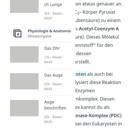
der Pyruvatoxidation etwas genauer an.
ch Lunge
Hier reagiert der C
– Körper Pyruvat
3
3/3 – Dauer:
04:07
(Salz der Brenztraubensäure) zu einem
C
– Körper namens
Acetyl-Coenzym A
2
Physiologie & Anatomie
Sinnesorgane
(aktivierte Essigsäure). Dieses Molekül
dient quasi als „Brennstoff“ für den
Das Ohr
Citratzyklus, da es dessen
1/6 – Dauer:
Ausgangspunkt darstellt.
04:43
Sowohl bei
Eukaryoten
als auch bei
Das Auge
Prokaryoten
katalysiert diese Reaktion
2/6 – Dauer:
04:43
ein aus mehreren Enzymen
bestehender Enzymkomplex. Diesen
Auge
Multienzymkomplex kannst du als
beschriften
Pyruvatdehydrogenase-Komplex (PDC)
3/6 – Dauer:
04:26
bezeichnen. Er ist bei den Eukaryoten in