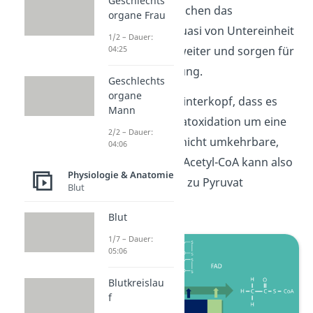
Geschlechts
Cofaktoren. Sie reichen das
organe Frau
Pyruvatmolekül quasi von Untereinheit
1/2 – Dauer:
04:25
zur Untereinheit weiter und sorgen für
dessen Umwandlung.
Geschlechts
organe
Behalte auch im Hinterkopf, dass es
Mann
sich bei der Pyruvatoxidation um eine
2/2 – Dauer:
irreversible
, also nicht umkehrbare,
04:06
Reaktion handelt. Acetyl-CoA kann also
Physiologie & Anatomie
nicht mehr zurück zu Pyruvat
Blut
reagieren.
Blut
1/7 – Dauer:
05:06
Blutkreislau
f