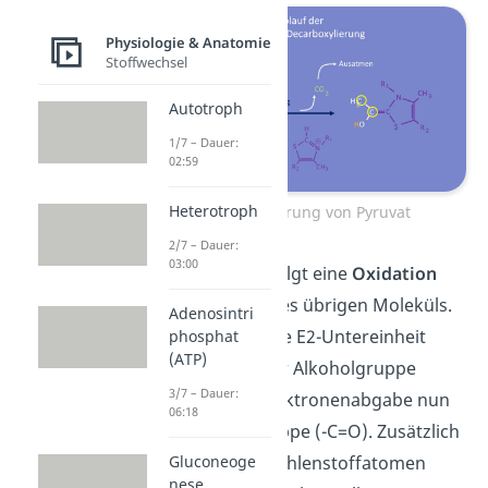
Physiologie & Anatomie
Stoffwechsel
Autotroph
1/7 – Dauer:
02:59
Heterotroph
Decarboxylierung von Pyruvat
2/7 – Dauer:
03:00
Anschließend erfolgt eine
Oxidation
der OH-Gruppe des übrigen Moleküls.
Adenosintri
Das wird durch die E2-Untereinheit
phosphat
(ATP)
vermittelt. Aus der Alkoholgruppe
3/7 – Dauer:
entsteht unter Elektronenabgabe nun
06:18
eine Carbonylgruppe (-C=O). Zusätzlich
mit den beiden Kohlenstoffatomen
Gluconeoge
nese