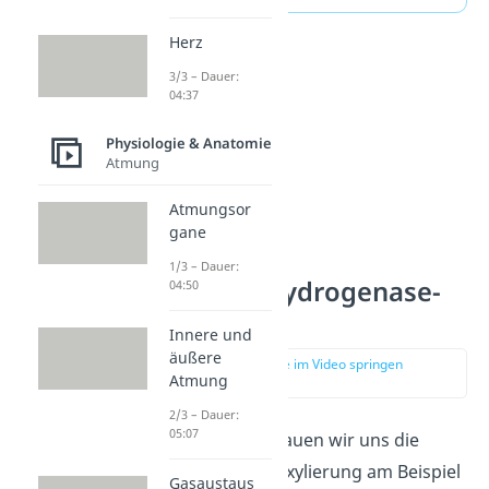
Herz
3/3 – Dauer:
04:37
Physiologie & Anatomie
Atmung
Atmungsor
gane
1/3 – Dauer:
Pyruvatdehydrogenase-
04:50
Komplex
Innere und
äußere
zur Stelle im Video springen
Atmung
(02:29)
2/3 – Dauer:
05:07
Im Folgenden schauen wir uns die
oxidative Decarboxylierung am Beispiel
Gasaustaus