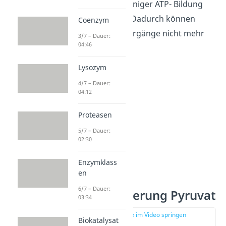
bedeutet, dass weniger ATP- Bildung
stattfinden kann. Dadurch können
Coenzym
lebenswichtige Vorgänge nicht mehr
3/7 – Dauer:
04:46
ablaufen.
Lysozym
4/7 – Dauer:
04:12
Proteasen
5/7 – Dauer:
02:30
Enzymklass
en
Oxidative
6/7 – Dauer:
Decarboxylierung Pyruvat
03:34
zur Stelle im Video springen
Biokatalysat
(03:29)