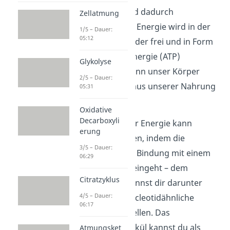
„eingefangen“ und dadurch
Zellatmung
konserviert. Diese Energie wird in der
1/5 – Dauer:
05:12
Atmungskette wieder frei und in Form
von chemischer Energie (ATP)
Glykolyse
gespeichert. So kann unser Körper
2/5 – Dauer:
dann die Energie aus unserer Nahrung
05:31
auch nutzen.
Oxidative
Decarboxyli
Der andere Teil der Energie kann
erung
gespeichert werden, indem die
3/5 – Dauer:
Acetylgruppe eine Bindung mit einem
06:29
anderen Molekül eingeht – dem
Citratzyklus
Coenzym A
. Du kannst dir darunter
4/5 – Dauer:
eine komplexe, nucleotidähnliche
06:17
Verbindung vorstellen. Das
entstehende Molekül kannst du als
Atmungsket