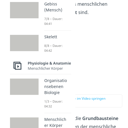
einzelnen Teile des menschlichen
Gebiss
(Mensch)
Körpers
aufgebaut
sind.
7/8 – Dauer:
04:41
Skelett
8/8 – Dauer:
04:42
Physiologie & Anatomie
Menschlicher Körper
Organisatio
Zellen
nsebenen
Biologie
zur Stelle im Video springen
1/3 – Dauer:
(00:40)
04:32
Zellen werden als die
Grundbausteine
Menschlich
er Körper
gesehen, aus denen der menschliche