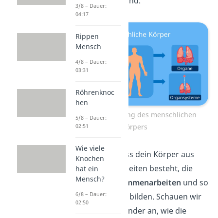
Organsystemen
sind.
3/8 – Dauer:
04:17
Rippen
Mensch
4/8 – Dauer:
03:31
Röhrenknoc
hen
Zusammensetzung des menschlichen
5/8 – Dauer:
Körpers
02:51
Wie viele
Du siehst also, dass dein Körper aus
Knochen
vielen kleinen Einheiten besteht, die
hat ein
Mensch?
miteinander
zusammenarbeiten
und so
6/8 – Dauer:
größere Einheiten bilden. Schauen wir
02:50
uns jetzt nacheinander an, wie die