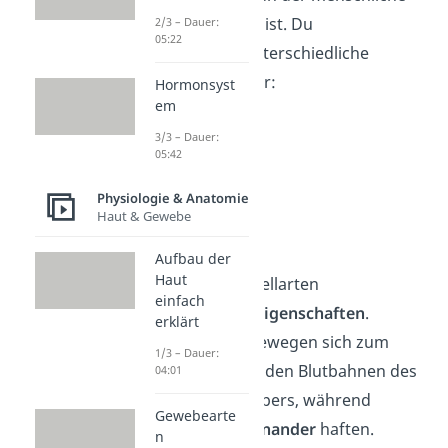
Körper aufgebaut ist. Du
2/3 – Dauer:
05:22
unterscheidest unterschiedliche
Zellarten
, darunter:
Hormonsyst
em
Muskelzellen
3/3 – Dauer:
Hautzellen
05:42
Nervenzellen
Physiologie & Anatomie
Drüsenzellen
Haut & Gewebe
Blutzellen
Aufbau der
Haut
Dabei haben die Zellarten
einfach
unterschiedliche
Eigenschaften
.
erklärt
Blutkörperchen bewegen sich zum
1/3 – Dauer:
Beispiel
einzeln
in den Blutbahnen des
04:01
menschlichen Körpers, während
Gewebearte
Muskelzellen
aneinander
haften.
n