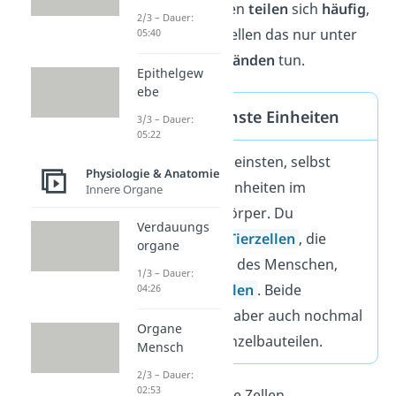
Hautzellen dagegen
teilen
sich
häufig
,
2/3 – Dauer:
während Nervenzellen das nur unter
05:40
bestimmten
Umständen
tun.
Epithelgew
ebe
Zellen als kleinste Einheiten
3/3 – Dauer:
05:22
Zellen sind die kleinsten, selbst
Physiologie & Anatomie
lebensfähigen Einheiten im
Innere Organe
menschlichen Körper. Du
Verdauungs
unterscheidest
Tierzellen
, die
organe
Grundbausteine des Menschen,
1/3 – Dauer:
und
Pflanzenzellen
. Beide
04:26
bestehen selbst aber auch nochmal
Organe
aus kleineren Einzelbauteilen.
Mensch
2/3 – Dauer:
02:53
Wenn sich mehrere Zellen