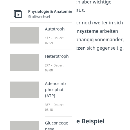
statt, sie senden aber wichtige
Enzyme
dafür aus.
Physiologie & Anatomie
Stoffwechsel
Dein Körper ist aber noch weiter in sich
Autotroph
vernetzt. Die
Organsysteme
arbeiten
1/7 – Dauer:
nämlich nicht unabhängig voneinander,
02:59
sondern
unterstützen
sich gegenseitig.
Heterotroph
2/7 – Dauer:
03:00
Adenosintri
phosphat
(ATP)
3/7 – Dauer:
06:18
Organsysteme Beispiel
Gluconeoge
nese