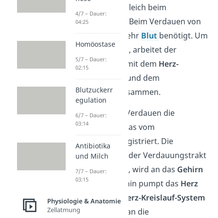
Bleiben wir doch gleich beim
4/7 – Dauer:
Verdauungstrakt
. Beim Verdauen von
04:25
Essen wird hier mehr
Blut
benötigt. Um
Homöostase
das zu bekommen, arbeitet der
5/7 – Dauer:
Verdauungstrakt mit dem
Herz-
02:15
Kreislauf-System
und dem
Blutzuckerr
Nervensystem
zusammen.
egulation
Weiten sich beim Verdauen die
6/7 – Dauer:
03:14
Blutgefäße, wird das vom
Nervengewebe
registriert. Die
Antibiotika
Information, dass der Verdauungstrakt
und Milch
mehr Blut braucht, wird an das
Gehirn
7/7 – Dauer:
03:15
gesendet. Daraufhin pumpt das
Herz
stärker und das
Herz-Kreislauf-System
Physiologie & Anatomie
Zellatmung
sendet mehr Blut an die