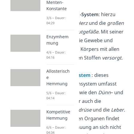
Menten-
Konstante
Herz-
Kreislauf
-System
: hierzu
3/6 – Dauer:
zählst du das
Herz
und die
großen
04:29
und
kleinen
Blutgefäße
. Mit seiner
Enzymhem
Hilfe werden die Gewebe und
mung
Organe deines Körpers mit allen
4/6 – Dauer:
lebenswichtigen Stoffen
versorgt
.
04:16
Allosterisch
Verdauungssystem
: dieses
e
wichtige Organsystem umfasst
Hemmung
einige Organe wie den
Dünn
– und
5/6 – Dauer:
04:14
Dickdarm
, aber auch die
Bauchspeicheldrüse
und die
Leber
.
Kompetitive
In diesen beiden Organen findet
Hemmung
zwar die Verdauung an sich nicht
6/6 – Dauer:
04:34