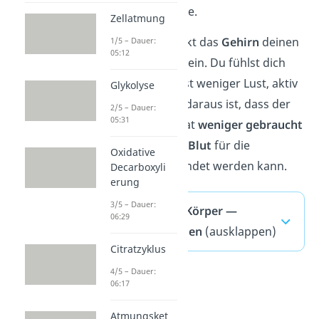
Verdauungsorgane.
Zellatmung
Außerdem schränkt das
Gehirn
deinen
1/5 – Dauer:
05:12
Bewegungsdrang ein. Du fühlst dich
also träge und hast weniger Lust, aktiv
Glykolyse
zu sein. Die Folge daraus ist, dass der
2/5 – Dauer:
05:31
Bewegungsapparat
weniger gebraucht
wird und so
mehr Blut
für die
Oxidative
Verdauung verwendet werden kann.
Decarboxyli
erung
3/5 – Dauer:
Menschlicher Körper —
06:29
häufigste Fragen
(ausklappen)
Citratzyklus
4/5 – Dauer:
06:17
Atmungsket