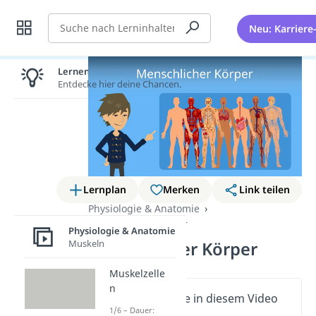
Suche
Neu: Karriere
Lernen lohnt sich!
Entdecke hier deine Chancen.
Lernplan
Merken
Link teilen
Physiologie & Anatomie
Menschlicher Körper
Physiologie & Anatomie
Muskeln
Menschlicher Körper
Muskelzelle
n
Wichtige Inhalte in diesem Video
1/6 – Dauer: