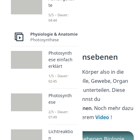
te
5/5 – Dauer:
04:44
Physiologie & Anatomie
Photosynthese
Photosynth
Organisationsebenen
ese einfach
erklärt
Du kannst deinen Körper also in die
1/5 – Dauer:
Untereinheiten
Zelle, Gewebe, Organ
02:45
und Organsystem unterteilen. Diese
Photosynth
Untereinheiten nennst du
ese
Organisationsebenen
. Noch mehr dazu
2/5 – Dauer:
erfährst du in unserem
Video
!
07:49
Lichtreaktio
n