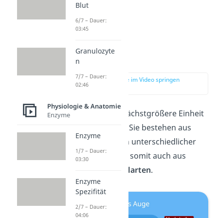
Blut
6/7 – Dauer:
03:45
Granulozyte
Organe
n
7/7 – Dauer:
zur Stelle im Video springen
02:46
(03:11)
Physiologie & Anatomie
Organe
sind die nächstgrößere Einheit
Enzyme
in deinem Körper. Sie bestehen aus
Enzyme
einer Kombination unterschiedlicher
1/7 – Dauer:
Gewebearten
und somit auch aus
03:30
verschiedenen
Zellarten
.
Enzyme
Spezifität
2/7 – Dauer:
04:06