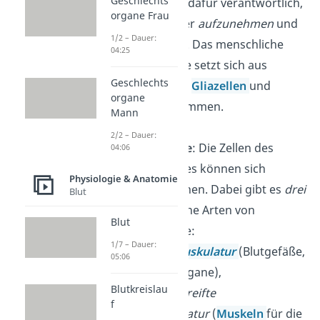
Geschlechts
Gewebeart ist dafür verantwortlich,
organe Frau
Reize
im Körper
aufzunehmen
und
1/2 – Dauer:
weiterzuleiten
. Das menschliche
04:25
Nervengewebe setzt sich aus
Geschlechts
Nervenzellen
,
Gliazellen
und
organe
Ganglien zusammen.
Mann
2/2 – Dauer:
Muskelgewebe
: Die Zellen des
04:06
Muskelgewebes können sich
Physiologie & Anatomie
zusammenziehen. Dabei gibt es
drei
Blut
unterschiedliche Arten von
Blut
Muskelgewebe:
1/7 – Dauer:
– die
glatte Muskulatur
(Blutgefäße,
05:06
Geschlechtsorgane),
Blutkreislau
– die
quergestreifte
f
Skelettmuskulatur
(
Muskeln
für die