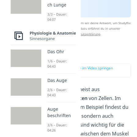
ch Lunge
3/3 – Dauer:
04:07
Nach Beantwortung speichern wir deine Antwort, um Studyflix
zu verbessern. Mehr dazu erfährst du in unserer
Physiologie & Anatomie
Datenschutzerklärung
.
Sinnesorgane
Das Ohr
Gewebe
1/6 – Dauer:
04:43
zur Stelle im Video springen
(01:33)
Das Auge
Gewebe besteht meist aus
2/6 – Dauer:
04:43
verschiedenen
Arten
von Zellen. Im
Muskelgewebe zum Beispiel findest du
Auge
nicht nur Muskel-, sondern auch
beschriften
Nervenzellen. Die sind wichtig für die
3/6 – Dauer:
04:26
Kommunikation
zwischen dem Muskel