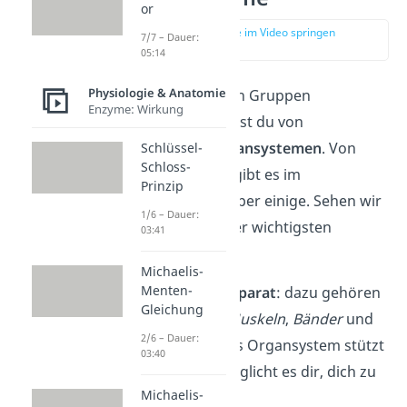
or
zur Stelle im Video springen
7/7 – Dauer:
(03:31)
05:14
Physiologie & Anatomie
Arbeiten Organe in Gruppen
Enzyme: Wirkung
zusammen, sprichst du von
sogenannten
Organsystemen
. Von
Schlüssel-
Schloss-
diesen Systemen gibt es im
Prinzip
menschlichen Körper einige. Sehen wir
1/6 – Dauer:
uns einmal
drei
der wichtigsten
03:41
Organsysteme an:
Michaelis-
Menten-
Bewegungsapparat
: dazu gehören
Gleichung
das
Skelett
,
Muskeln
,
Bänder
und
2/6 – Dauer:
Sehnen
. Dieses Organsystem stützt
03:40
dich und ermöglicht es dir, dich zu
Michaelis-
bewegen
.