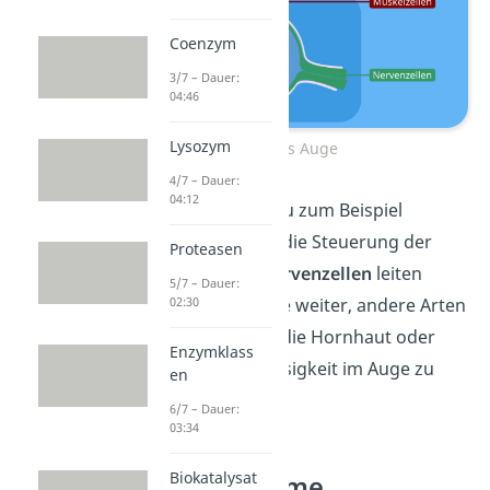
Coenzym
3/7 – Dauer:
04:46
Lysozym
Das Auge
4/7 – Dauer:
04:12
Im
Auge
kannst du zum Beispiel
Muskelzellen
für die Steuerung der
Proteasen
Pupille finden.
Nervenzellen
leiten
5/7 – Dauer:
empfangene Reize weiter, andere Arten
02:30
von Zellen bilden die Hornhaut oder
Enzymklass
sind dazu da, Flüssigkeit im Auge zu
en
produzieren.
6/7 – Dauer:
03:34
Biokatalysat
Organsysteme