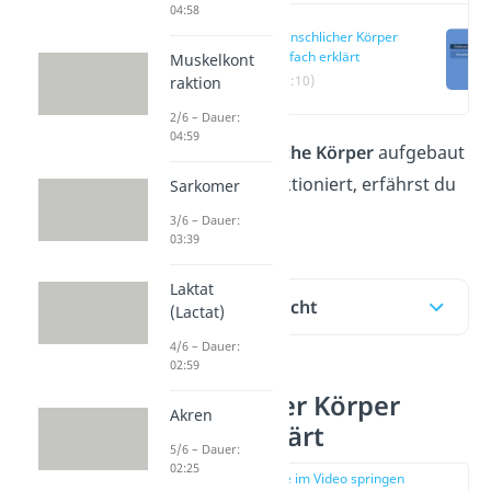
04:58
Menschlicher Körper
einfach erklärt
Muskelkont
(00:10)
raktion
2/6 – Dauer:
04:59
Wie der
menschliche Körper
aufgebaut
ist und wie er funktioniert, erfährst du
Sarkomer
hier und im
Video!
3/6 – Dauer:
03:39
Laktat
Inhaltsübersicht
(Lactat)
4/6 – Dauer:
02:59
Menschlicher Körper
Akren
einfach erklärt
5/6 – Dauer:
02:25
zur Stelle im Video springen