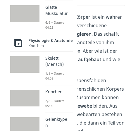
(00:10)
Glatte
Muskulatur
Der menschliche Körper ist ein wahrer
6/6 – Dauer:
Meister darin, auf verschiedene
04:22
Situationen zu
reagieren
. Das schafft
Physiologie & Anatomie
er, indem alle Bestandteile von ihm
Knochen
zusammenarbeiten
.
Aber wie ist der
Skelett
Körper überhaupt
aufgebaut
und wie
(Mensch)
funktioniert er?
1/8 – Dauer:
04:08
Als die kleinsten, lebensfähigen
Bestandteile
des menschlichen Körpers
Knochen
gelten die
Zellen
. Zusammen können
2/8 – Dauer:
sie sogenanntes
Gewebe
bilden. Aus
05:00
verschiedenen Gewebearten bestehen
Gelenktype
wiederum
Organe
, die dann ein Teil von
n