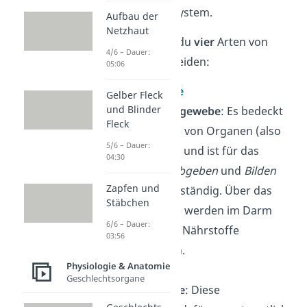
und dem Nervensystem.
Aufbau der
Netzhaut
Prinzipiell kannst du
vier
Arten von
4/6 – Dauer:
Gewebe unterscheiden:
05:06
Epithelgewebe
Gelber Fleck
und Blinder
/Grenzflächengewebe
: Es bedeckt
Fleck
die Oberfläche von Organen (also
5/6 – Dauer:
auch die Haut) und ist für das
04:30
Aufnehmen
,
Abgeben
und
Bilden
Zapfen und
von
Stoffen
zuständig. Über das
Stäbchen
Epithelgewebe werden im Darm
6/6 – Dauer:
beispielsweise Nährstoffe
03:56
aufgenommen.
Physiologie & Anatomie
Geschlechtsorgane
Nervengewebe
: Diese