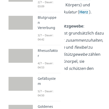
2/7 – Dauer:
Bewegung des Körpers) und
03:09
– die
Herzmuskulatur
(
Herz
).
Blutgruppe
n
Binde- und Stützgewebe
:
Vererbung
Bindegewebe
ist grundsätzlich dazu
3/7 – Dauer:
da, den Körper
zusammenzuhalten
,
04:42
zu
stabilisieren
und
flexibel
zu
Rhesusfakto
machen. Zum
Stützgewebe
zählen
r
Knochen
und Knorpel, sie
4/7 – Dauer:
04:53
stabilisieren
und
schützen
den
Körper.
Gefäßsyste
m
5/7 – Dauer:
04:50
Goldenes