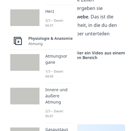
zusammenfügen, ergeben sie
Herz
zusammen ein
Gewebe
. Das ist die
3/3 – Dauer:
nächstgrößere Einheit, in die du den
04:37
menschlichen Körper unterteilen
Physiologie & Anatomie
kannst.
Atmung
Studyflix vernetzt: Hier ein Video aus einem
Atmungsor
anderen Bereich
gane
1/3 – Dauer:
04:50
Innere und
äußere
Atmung
2/3 – Dauer:
05:07
Gasaustaus