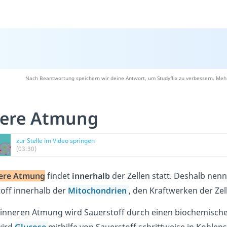
Nach Beantwortung speichern wir deine Antwort, um Studyflix zu verbessern. Mehr
nere Atmung
zur Stelle im Video springen
(03:30)
ere Atmung
findet
innerhalb
der Zellen statt. Deshalb nen
off innerhalb der
Mitochondrien
, den Kraftwerken der Zel
 inneren Atmung wird Sauerstoff durch einen biochemisch
wird
Glucose
mithilfe von Sauerstoff schrittweise in Kohlen