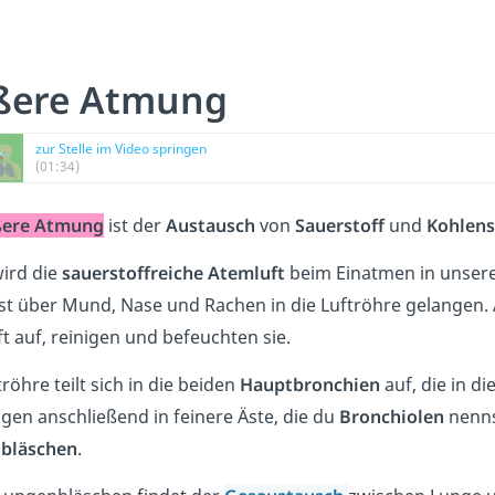
ßere Atmung
zur Stelle im Video springen
(01:34)
ßere Atmung
ist der
Austausch
von
Sauerstoff
und
Kohlens
ird die
sauerstoffreiche Atemluft
beim Einatmen in unsere
t über Mund, Nase und Rachen in die Luftröhre gelangen.
t auf, reinigen und befeuchten sie.
tröhre teilt sich in die beiden
Hauptbronchien
auf, die in d
gen anschließend in feinere Äste, die du
Bronchiolen
nennst
bläschen
.