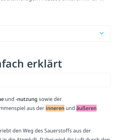
fach erklärt
me
und
-nutzung
sowie der
sammenspiel aus der
inneren
und
äußeren
hriebt den Weg des Sauerstoffs aus der
 in die Atemluft. Dabei wird die Luft durch den