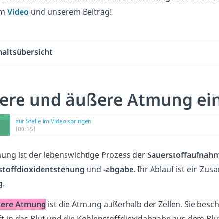
em
Video
und unserem Beitrag!
haltsübersicht
ere und äußere Atmung ein
zur Stelle im Video springen
(00:15)
ung ist der lebenswichtige Prozess der
Sauerstoffaufnah
stoffdioxidentstehung
und
-abgabe.
Ihr Ablauf ist ein Zu
g
.
ßere Atmung
ist die Atmung außerhalb der Zellen. Sie besc
t in das Blut und die Kohlenstoffdioxidabgabe aus dem Blut