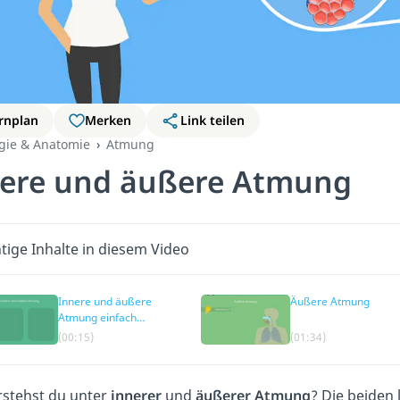
rnplan
Merken
Link teilen
ogie & Anatomie
Atmung
ere und äußere Atmung
tige Inhalte in diesem Video
Innere und äußere
Äußere Atmung
Atmung einfach
erklärt
(00:15)
(01:34)
rstehst du unter
innerer
und
äußerer Atmung
? Die beiden 