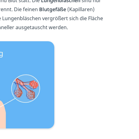
d Blut statt. Die
Lungenbläschen
sind nur
ennt. Die feinen
Blutgefäße
(Kapillaren)
e Lungenbläschen vergrößert sich die Fläche
neller ausgetauscht werden.