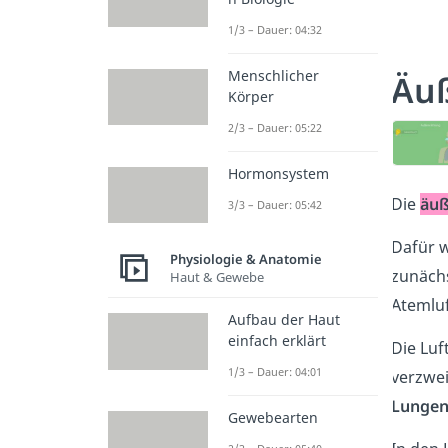
1/3 – Dauer: 04:32
Menschlicher
Äu
Körper
2/3 – Dauer: 05:22
Hormonsystem
Die
äu
3/3 – Dauer: 05:42
Dafür w
Physiologie & Anatomie
zunächs
Haut & Gewebe
Atemluf
Aufbau der Haut
einfach erklärt
Die Luf
1/3 – Dauer: 04:01
verzwei
Lungen
Gewebearten