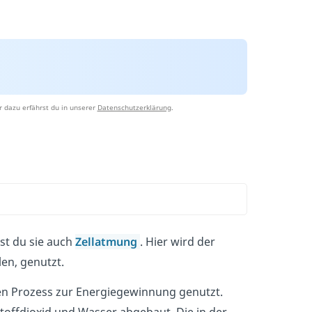
 dazu erfährst du in unserer
Datenschutzerklärung
.
nst du sie auch
Zellatmung
. Hier wird der
len, genutzt.
en Prozess zur Energiegewinnung genutzt.
stoffdioxid und Wasser abgebaut. Die in der