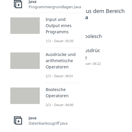
Java
Programmiergrundlagen Java
Beliebte Inhalte aus dem Bereich
Java
Input und
Output eines
Programms
Objektor
Unified
Boolesch
1/3 – Dauer: 05:50
ientierte
Modelin
e
s
g
Ausdrüc
Ausdrücke und
Program
Languag
ke
arithmetische
mieren II
e
Dauer: 04:22
Operatoren
Dauer: 08:10
Dauer: 05:00
2/3 – Dauer: 06:01
Boolesche
Operatoren
3/3 – Dauer: 04:00
Java
Datenbankzugriff Java