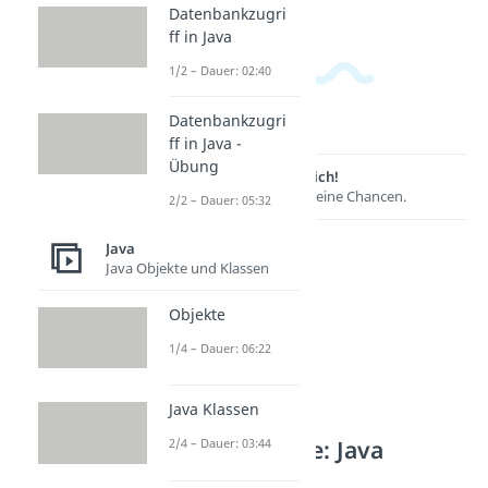
Datenbankzugri
ff in Java
1/2 – Dauer: 02:40
Datenbankzugri
ff in Java -
Übung
Lernen lohnt sich!
Entdecke hier deine Chancen.
2/2 – Dauer: 05:32
Java
Java Objekte und Klassen
Objekte
1/4 – Dauer: 06:22
Java Klassen
Weitere Inhalte: Java
2/4 – Dauer: 03:44
Java fortgeschritten