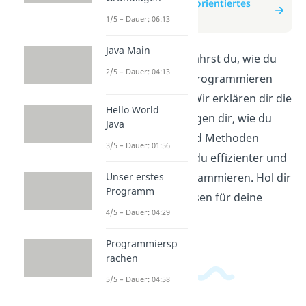
zum Beitrag: Objektorientiertes
Programmieren I
1/5 – Dauer: 06:13
Java Main
In diesem Video erfährst du, wie du
2/5 – Dauer: 04:13
objektorientiertes Programmieren
richtig anwendest. Wir erklären dir die
Hello World
Grundlagen und zeigen dir, wie du
Java
Klassen, Objekte und Methoden
3/5 – Dauer: 01:56
erstellst. So kannst du effizienter und
Unser erstes
strukturierter programmieren. Hol dir
Programm
jetzt das nötige Wissen für deine
4/5 – Dauer: 04:29
Coding-Projekte!
Programmiersp
rachen
5/5 – Dauer: 04:58