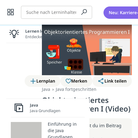
Suche
Neu: Karriere
Lernen lohnt sich!
Entdecke hier deine Chancen.
Lernplan
Merken
Link teilen
Java
Java fortgeschritten
Objektorientiertes
Java
Programmieren I (Video)
Java Grundlagen
Einführung in
Weitere Infos erhältst du im Beitrag
die Java
zum Video
Grundlagen