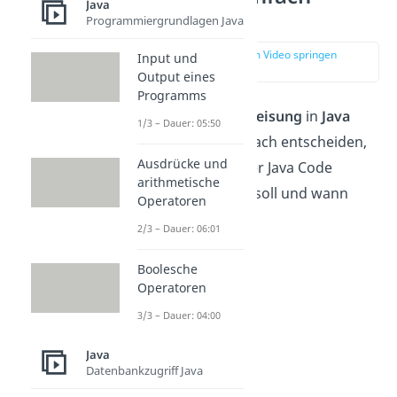
Java
erklärt
Programmiergrundlagen Java
zur Stelle im Video springen
Input und
(00:16)
Output eines
Programms
Mit der
Anweisung
in
Java
if else
1/3 – Dauer: 05:50
kannst du ganz einfach entscheiden,
Ausdrücke und
wann ein bestimmter Java Code
arithmetische
ausgeführt werden soll und wann
Operatoren
nicht.
2/3 – Dauer: 06:01
Boolesche
Operatoren
3/3 – Dauer: 04:00
Java
Datenbankzugriff Java