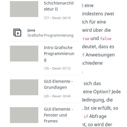
Schichtenarchit
sicher weißt, besteht eine
ektur II
Entscheidung aus mindestens zwei
7/7 – Dauer: 04:19
Optionen. Ob man sich für eine
Option entscheidet, wird über die
Java
Grafische Programmierung
Boole’schen Werte
und
true
false
entschieden. Das bedeutet, dass es
Intro Grafische
Programmierun
eine oder mehrere
Anweisungen
if
g
geben kann, die verschiedene
1/6 – Dauer: 01:12
Optionen darstellen.
GUI-Elemente -
Und wie entscheidet sich das
Grundlagen
Programm dann für eine Option? Jede
2/6 – Dauer: 03:43
Option besitzt eine Bedingung, die
erfüllt werden muss. Ist sie erfüllt, so
GUI-Elemente -
Fenster und
wird der Code in der
Abfrage
if
Frames
ausgeführt, falls nicht, so wird der