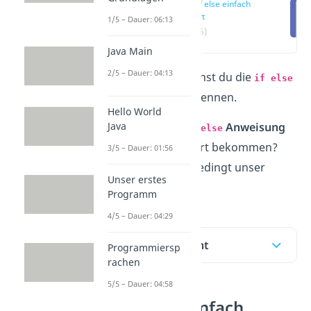
Java if else einfach
erklärt
1/5 – Dauer: 06:13
(00:16)
Java Main
2/5 – Dauer: 04:13
In diesem Artikel lernst du die
if else
Anweisung
in
Java
kennen.
Hello World
Java
Du möchtest die
Anweisung
if else
in
Java
einfach erklärt bekommen?
3/5 – Dauer: 01:56
Dann schau dir unbedingt unser
Unser erstes
Video
dazu an!
Programm
4/5 – Dauer: 04:29
Inhaltsübersicht
Programmiersp
rachen
5/5 – Dauer: 04:58
Java if else einfach