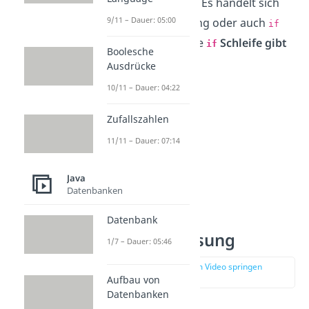
ist. Deshalb wichtig: Es handelt sich
9/11 – Dauer: 05:00
um eine
Bedingung oder auch
if
if
Anweisung aber eine
Schleife gibt
if
Boolesche
es nicht
!
Ausdrücke
10/11 – Dauer: 04:22
Zufallszahlen
11/11 – Dauer: 07:14
Java
Datenbanken
Datenbank
Java if Anweisung
1/7 – Dauer: 05:46
zur Stelle im Video springen
(00:30)
Aufbau von
Datenbanken