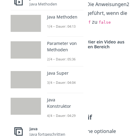
: Die Anweisungen2
Java Methoden
{//Anweisung2}
werden nur ausgeführt, wenn die
Java Methoden
Bedingung von
zu
if
false
1/4 – Dauer: 04:13
auswertet.
Studyflix vernetzt: Hier ein Video aus
Parameter von
einem anderen Bereich
Methoden
2/4 – Dauer: 05:36
Java Super
3/4 – Dauer: 04:04
Java
Konstruktor
if else mit else if
4/4 – Dauer: 04:29
Java
Es gibt auch noch eine optionale
Java fortgeschritten