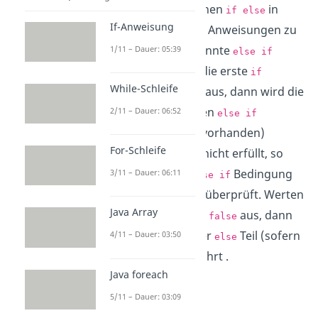
Variante zum typischen
in
if else
If-Anweisung
Java, um mehrere
Anweisungen zu
if
koppeln, die sogenannte
1/11 – Dauer: 05:39
else if
Bedingung. Wertet die erste
if
While-Schleife
Bedingung zu
aus, dann wird die
false
Bedingung der ersten
2/11 – Dauer: 06:52
else if
Anweisung (sofern vorhanden)
For-Schleife
überprüft, ist diese nicht erfüllt, so
wird die nächste
Bedingung
3/11 – Dauer: 06:11
else if
(sofern vorhanden) überprüft. Werten
Java Array
alle Bedingungen zu
aus, dann
false
wird zum Schluss der
Teil (sofern
4/11 – Dauer: 03:50
else
vorhanden) ausgeführt .
Java foreach
if(Bedingung){ 

5/11 – Dauer: 03:09
    //Anweisungen 

}
