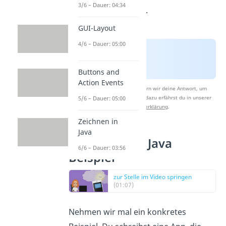
3/6 – Dauer: 04:34
Code übersprungen.
GUI-Layout
4/6 – Dauer: 05:00
Buttons and
Action Events
Nach Beantwortung speichern wir deine Antwort, um
Studyflix zu verbessern. Mehr dazu erfährst du in unserer
5/6 – Dauer: 05:00
Datenschutzerklärung
.
Zeichnen in
Java
if Anweisung Java
6/6 – Dauer: 03:56
Beispiel
zur Stelle im Video springen
(01:07)
Nehmen wir mal ein konkretes