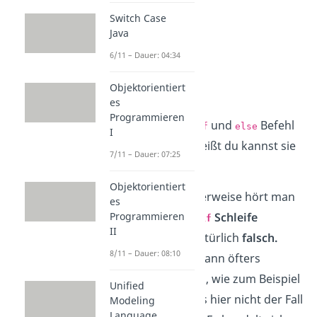
else if(Bedingung){

Switch Case
Java
    //Anweisungen

} 

6/11 – Dauer: 04:34
else{ 

    //Anweisungen 

Objektorientiert
}
es
Programmieren
Hinweis:
Der
und
Befehl
else if
else
I
sind optional, das heißt du kannst sie
7/11 – Dauer: 07:25
auch weglassen.
Objektorientiert
Achtung:
Fälschlicherweise hört man
es
Programmieren
oft Leute von einer
Schleife
if
II
sprechen. Das ist natürlich
falsch.
8/11 – Dauer: 08:10
Denn eine Schleife kann öfters
durchlaufen werden, wie zum Beispiel
Unified
die
for Schleife
, was hier nicht der Fall
Modeling
Language