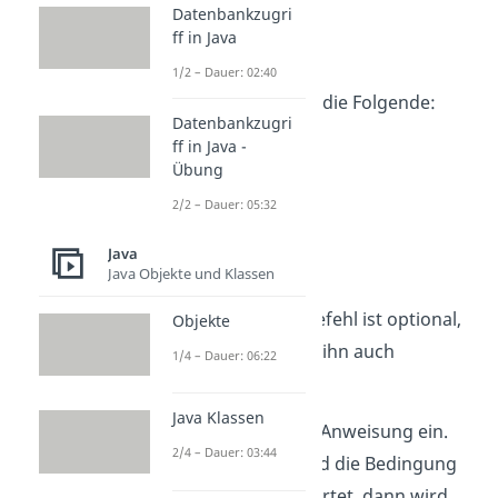
Datenbankzugri
ff in Java
if else
1/2 – Dauer: 02:40
Die
Syntax
ist dabei die Folgende:
Datenbankzugri
ff in Java -
if(Bedingung){

Übung
    //Anweisungen1

}

2/2 – Dauer: 05:32
else{

    //Anweisungen2

Java
Java Objekte und Klassen
}
Hinweis:
Der
Befehl ist optional,
Objekte
else
das heißt du kannst ihn auch
1/4 – Dauer: 06:22
weglassen.
Java Klassen
Teil: Leitet
Anweisung ein.
if
if
2/4 – Dauer: 03:44
: Wird die Bedingung
(Bedingung)
zu
ausgewertet, dann wird
true