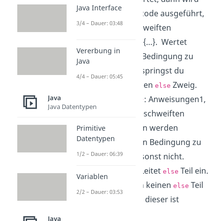
Java Interface
der ganze Quellcode ausgeführt,
3/4 – Dauer: 03:48
der in den geschweiften
Klammern steht {…}. Wertet
Vererbung in
hingegen die
Bedingung zu
if
Java
aus, dann springst du
false
4/4 – Dauer: 05:45
automatisch in den
Zweig.
else
Java
: Anweisungen1,
{//Anweisungen1}
Java Datentypen
welche in den geschweiften
Klammern stehen werden
Primitive
Datentypen
ausgeführt, wenn Bedingung zu
1/2 – Dauer: 06:39
auswertet, sonst nicht.
true
(optional): Leitet
Teil ein.
else
else
Variablen
Du musst jedoch keinen
Teil
else
2/2 – Dauer: 03:53
programmieren, dieser ist
optional.
Java