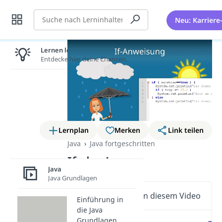
Suche
Neu: Karriere
Lernen lohnt sich!
Entdecke hier deine Chancen.
Lernplan
Merken
Link teilen
Java
Java fortgeschritten
If else Java
Java
Java Grundlagen
Wichtige Inhalte in diesem Video
Einführung in
die Java
Grundlagen