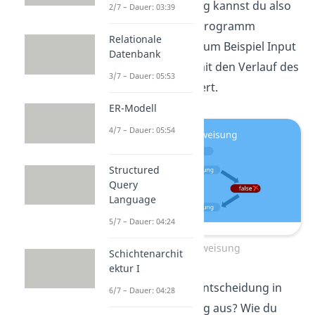
Mit der
Anweisung kannst du also
if
2/7 – Dauer: 03:39
etwas Leben in ein Programm
Relationale
bringen, indem sie zum Beispiel Input
Datenbank
verarbeitet und damit den Verlauf des
3/7 – Dauer: 05:53
Programms verändert.
ER-Modell
4/7 – Dauer: 05:54
Structured
Query
Language
5/7 – Dauer: 04:24
Java if-Anweisung
Schichtenarchit
ektur I
Und wie sieht eine Entscheidung in
6/7 – Dauer: 04:28
der Programmierung aus? Wie du