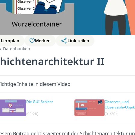
Lernplan
Merken
Link teilen
Datenbanken
hichtenarchitektur II
ichtige Inhalte in diesem Video
Die GUI-Schicht
Observer- und
Observable-Objek
(00:28)
(01:20)
iesem Beitrag geht’s weiter mit der Schichtenarchitektur u