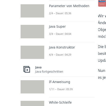
Parameter von Methoden
2/4 – Dauer: 05:36
Wir 
Ände
Java Super
Obje
3/4 – Dauer: 04:04
möch
Die 
Java Konstruktor
besi
4/4 – Dauer: 04:29
Upda
Java
Nun 
Java fortgeschritten
es j
If-Anweisung
1/11 – Dauer: 05:39
While-Schleife