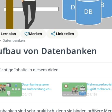
Lernplan
Merken
Link teilen
Datenbanken
ufbau von Datenbanken
ichtige Inhalte in diesem Video
Datenbanksysteme
Mehrnutzerbetrie
zur Aufbereitung von
Zugriff mehrerer
Daten
Nutzer auf die
(00:17)
(01:15)
gleiche Datenban
nbanken sind sehr praktisch, denn sie binden größere Men