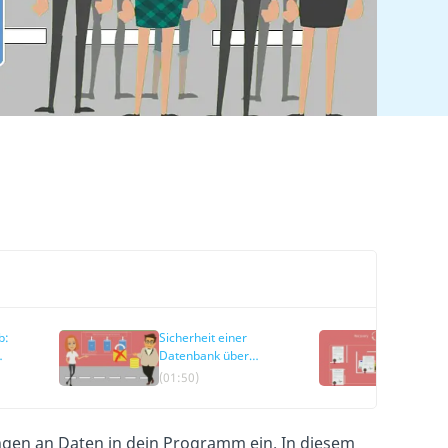
b:
Sicherheit einer
Reco
Datenbank über
Wied
Zugriffsverwaltung
von 
(01:50)
(02:5
k
gen an Daten in dein Programm ein. In diesem