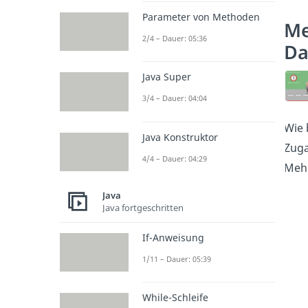
Parameter von Methoden
Me
2/4 – Dauer: 05:36
Da
Java Super
3/4 – Dauer: 04:04
Wie 
Java Konstruktor
Zuga
4/4 – Dauer: 04:29
Mehr
Java
Java fortgeschritten
If-Anweisung
1/11 – Dauer: 05:39
While-Schleife