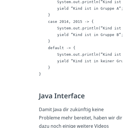
        System.out.println(“Kind ist in
        yield “Kind ist in Gruppe A“;

    }

    case 2014, 2015 -> {

        System.out.println(“Kind ist in
	yield “Kind ist in Gruppe B“;

    }

    default -> {

        System.out.println(“Kind ist in
	yield “Kind ist in keiner Gruppe“;

    }

}
Java Interface
Damit Java dir zukünftig keine
Probleme mehr bereitet, haben wir dir
dazu noch einige weitere Videos