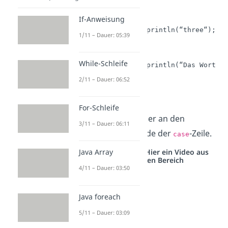
	break;

If-Anweisung
    case “drei“:

	System.out.println(“three“);

1/11 – Dauer: 05:39
	break;

    default:

While-Schleife
	System.out.println(“Das Wort ist unbekannt.“);

}
2/11 – Dauer: 06:52
Ausgabe:
“two“
For-Schleife
Wichtig:
Denke immer an den
3/11 – Dauer: 06:11
Doppelpunkt am Ende der
-Zeile.
case
Studyflix vernetzt: Hier ein Video aus
Java Array
einem anderen Bereich
4/11 – Dauer: 03:50
Java foreach
5/11 – Dauer: 03:09