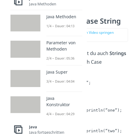
Java Methoden
Java Methoden
Java Switch Case String
1/4 – Dauer: 04:13
zur Stelle im Video springen
(04:06)
Parameter von
Methoden
Neben Zahlen kannst du auch
Strings
2/4 – Dauer: 05:36
mit einem Java Switch Case
überprüfen.
Java Super
3/4 – Dauer: 04:04
String wort = “zwei“;	

switch (wort){

Java
    case “eins“:

Konstruktor
	System.out.println(“one“);

4/4 – Dauer: 04:29
	break;

    case “zwei“:

Java
	System.out.println(“two“);

Java fortgeschritten