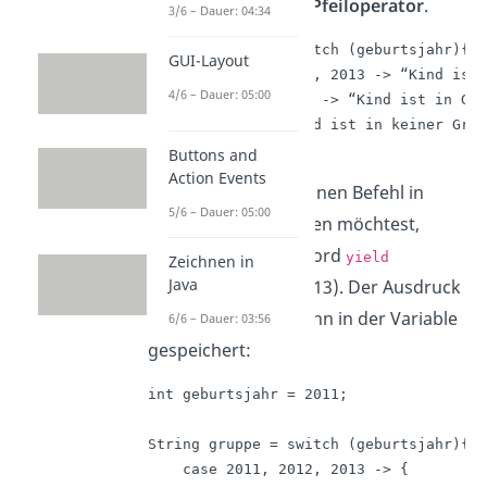
verwendest du den
Pfeiloperator
.
3/6 – Dauer: 04:34
String gruppe = switch (geburtsjahr){

GUI-Layout
    case 2011, 2012, 2013 -> “Kind ist 
4/6 – Dauer: 05:00
    case 2014, 2015 -> “Kind ist in Gru
    default -> “Kind ist in keiner Grup
}
Buttons and
Action Events
Wenn du mehr als einen Befehl in
5/6 – Dauer: 05:00
einem Case ausführen möchtest,
kannst du das Keyword
yield
Zeichnen in
Java
verwenden (ab Java 13). Der Ausdruck
hinter
wird dann in der Variable
6/6 – Dauer: 03:56
yield
gespeichert:
int geburtsjahr = 2011;	

String gruppe = switch (geburtsjahr){

    case 2011, 2012, 2013 -> { 
