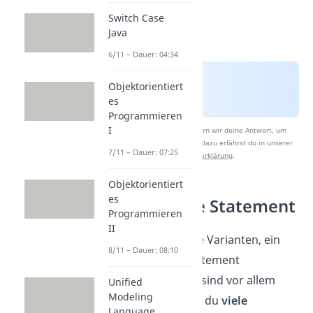
Switch Case
Java
6/11 – Dauer: 04:34
Objektorientiert
es
Programmieren
I
Nach Beantwortung speichern wir deine Antwort, um
Studyflix zu verbessern. Mehr dazu erfährst du in unserer
7/11 – Dauer: 07:25
Datenschutzerklärung
.
Objektorientiert
es
Multiple Case Statement
Programmieren
II
Es gibt verschiedene Varianten, ein
8/11 – Dauer: 08:10
Java Switch Case Statement
aufzuschreiben. Sie sind vor allem
Unified
Modeling
dann nützlich, wenn du
viele
Language