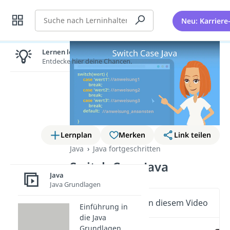
Suche
Neu: Karriere
Lernen lohnt sich!
Entdecke hier deine Chancen.
Lernplan
Merken
Link teilen
Java
Java fortgeschritten
Switch Case Java
Java
Java Grundlagen
Wichtige Inhalte in diesem Video
Einführung in
die Java
Grundlagen