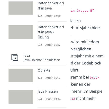
}
Datenbankzugri
ff in Java
Ausgabe:
“Kind ist in Gruppe B“
1/2 – Dauer: 02:40
Mit
wird das zu
switch
Datenbankzugri
überprüfende Geburtsjahr (hier:
ff in Java -
) übergeben.
2011
Übung
Das Geburtsjahr wird mit jedem
2/2 – Dauer: 05:32
der
Cases (Fälle) verglichen
.
Java
Stimmt das Geburtsjahr mit einem
Java Objekte und Klassen
überein, wird der
Codeblock
case
darunter
ausgeführt.
Objekte
Kommt das Programm bei
break
1/4 – Dauer: 06:22
an, überprüft es keinen der
folgenden Cases mehr. Im Beispiel
Java Klassen
wird also
nicht mehr
case 2012
2/4 – Dauer: 03:44
überprüft.