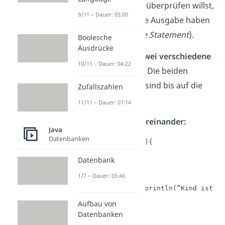
verschiedene Cases
überprüfen willst,
9/11 – Dauer: 05:00
die teilweise dieselbe Ausgabe haben
sollen (
Multiple Case Statement
).
Boolesche
Ausdrücke
Das kannst du auf
zwei verschiedene
10/11 – Dauer: 04:22
Arten
aufschreiben: Die beiden
folgenden Beispiele sind bis auf die
Zufallszahlen
Notation
identisch
.
11/11 – Dauer: 07:14
Mehrere Cases untereinander:
Java
Datenbanken
switch (geburtsjahr){

    case 2011:

Datenbank
    case 2012:

1/7 – Dauer: 05:46
    case 2013:

	System.out.println(“Kind ist in Gruppe A“);

	break;

Aufbau von
    case 2014:

Datenbanken
    case 2015:
