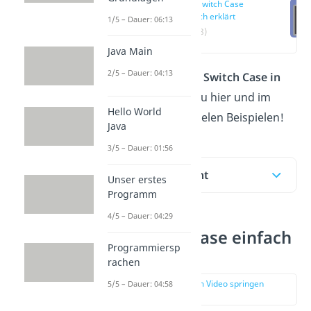
Java Switch Case
einfach erklärt
1/5 – Dauer: 06:13
(01:08)
Java Main
2/5 – Dauer: 04:13
Wie funktioniert der
Switch Case in
Java
? Das erfährst du hier und im
Hello World
Video
anhand von vielen Beispielen!
Java
3/5 – Dauer: 01:56
Inhaltsübersicht
Unser erstes
Programm
4/5 – Dauer: 04:29
Java Switch Case einfach
Programmiersp
erklärt
rachen
zur Stelle im Video springen
5/5 – Dauer: 04:58
(01:08)