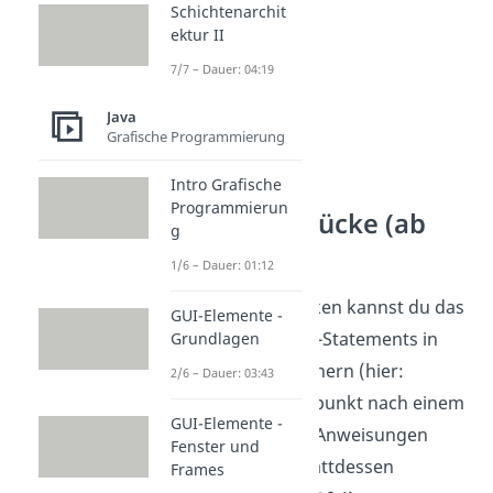
Schichtenarchit
ektur II
7/7 – Dauer: 04:19
Java
Grafische Programmierung
Intro Grafische
Programmierun
Switch-Ausdrücke (ab
g
Java 12)
1/6 – Dauer: 01:12
Mit Switch-Ausdrücken kannst du das
GUI-Elemente -
Ergebnis des Switch-Statements in
Grundlagen
einer
Variable
speichern (hier:
2/6 – Dauer: 03:43
). Der Doppelpunkt nach einem
gruppe
GUI-Elemente -
Case und die break-Anweisungen
Fenster und
fallen dabei weg. Stattdessen
Frames