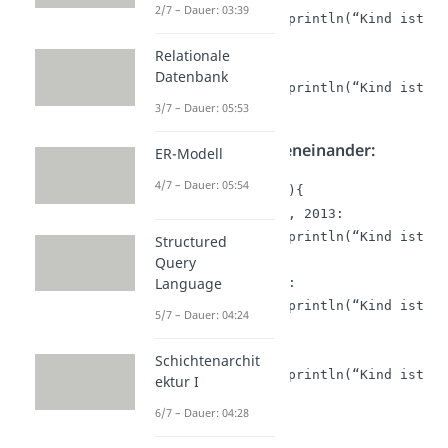
2/7 – Dauer: 03:39
	System.out.println(“Kind ist in Gruppe B“);

	break;

Relationale
    default:

Datenbank
	System.out.println(“Kind ist in keiner Gruppe“);

3/7 – Dauer: 05:53
}
Mehrere Cases nebeneinander:
ER-Modell
4/7 – Dauer: 05:54
switch (geburtsjahr){

    case 2011, 2012, 2013:

	System.out.println(“Kind ist in Gruppe A“);

Structured
	break;

Query
Language
    case 2014, 2015:

	System.out.println(“Kind ist in Gruppe B“);

5/7 – Dauer: 04:24
	break;

    default:

Schichtenarchit
	System.out.println(“Kind ist in keiner Gruppe“);

ektur I
}
6/7 – Dauer: 04:28