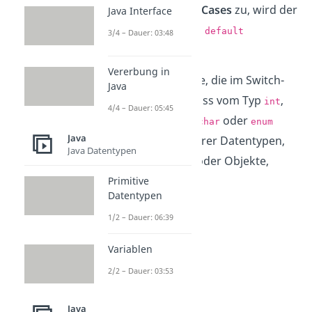
Trifft
keiner der Cases
zu, wird der
Java Interface
Codeblock unter
default
3/4 – Dauer: 03:48
ausgeführt.
Vererbung in
Wichtig:
Die Variable, die im Switch-
Java
Statement steht, muss vom Typ
,
int
4/4 – Dauer: 05:45
,
,
,
oder
String
byte
short
char
enum
Java
sein. Variablen anderer Datentypen,
Java Datentypen
zum Beispiel floats oder Objekte,
funktionieren nicht.
Primitive
Datentypen
1/2 – Dauer: 06:39
Variablen
2/2 – Dauer: 03:53
Java