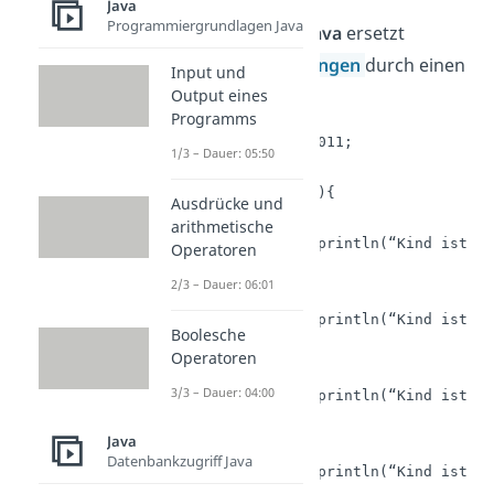
Java
Programmiergrundlagen Java
Ein
Switch Case in Java
ersetzt
mehrere
if-Anweisungen
durch einen
Input und
Output eines
Ausdruck.
Programms
int geburtsjahr = 2011;	

1/3 – Dauer: 05:50
switch (geburtsjahr){

Ausdrücke und
    case 2010:

arithmetische
	System.out.println(“Kind ist in Gruppe A“);

Operatoren
	break;

2/3 – Dauer: 06:01
    case 2011:

	System.out.println(“Kind ist in Gruppe B“);

Boolesche
	break;

Operatoren
    case 2012:

3/3 – Dauer: 04:00
	System.out.println(“Kind ist in der Gruppe C“);

	break;

Java
    default:

Datenbankzugriff Java
	System.out.println(“Kind ist in keiner Gruppe“);
