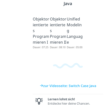
Java
Objektor
Objektor
Unified
ientierte
ientierte
Modelin
s
s
g
Program
Program
Languag
mieren I
mieren II
e
Dauer: 07:25
Dauer: 08:10
Dauer: 05:00
zur Videoseite: Switch Case Java
Lernen lohnt sich!
Entdecke hier deine Chancen.