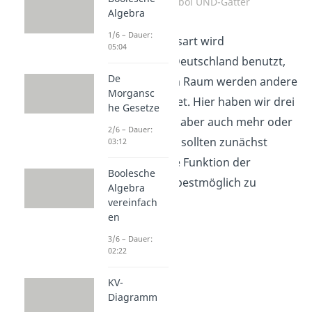
Schaltsymbol UND-Gatter
Algebra
1/6 – Dauer:
Diese Darstellungsart wird
05:04
hauptsächlich in Deutschland benutzt,
De
im internationalen Raum werden andere
Morgansc
Symbole verwendet. Hier haben wir drei
he Gesetze
Inputs, es können aber auch mehr oder
2/6 – Dauer:
weniger sein. Drei sollten zunächst
03:12
ausreichen um die Funktion der
Boolesche
Wahrheitstabelle bestmöglich zu
Algebra
veranschaulichen.
vereinfach
en
3/6 – Dauer:
02:22
KV-
Diagramm