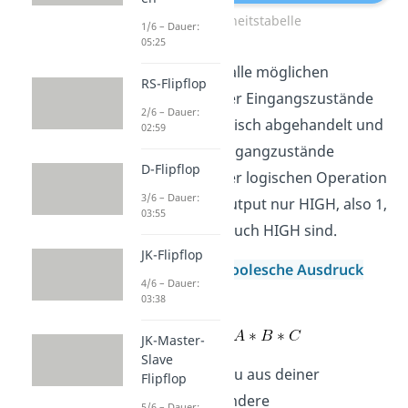
Wahrheitstabelle
1/6 – Dauer:
05:25
In dieser werden alle möglichen
RS-Flipflop
Kombinationen der Eingangszustände
2/6 – Dauer:
A, B und C tabellarisch abgehandelt und
02:59
die möglichen Ausgangzustände
D-Flipflop
angegeben. Bei der logischen Operation
3/6 – Dauer:
„Und“ wird der Output nur HIGH, also 1,
03:55
wenn alle Inputs auch HIGH sind.
JK-Flipflop
Der zugehörige
Boolesche Ausdruck
4/6 – Dauer:
lautet:
03:38
JK-Master-
Slave
Vielleicht kennst du aus deiner
Flipflop
Vorlesung auch andere
5/6 – Dauer: