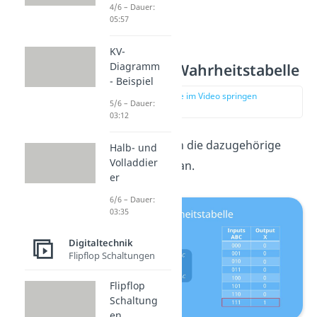
4/6 – Dauer:
05:57
KV-
UND-Gatter Wahrheitstabelle
Diagramm
- Beispiel
zur Stelle im Video springen
5/6 – Dauer:
(02:02)
03:12
Sehen wir uns nun die dazugehörige
Halb- und
Volladdier
Wahrheitstabelle an.
er
6/6 – Dauer:
03:35
Digitaltechnik
Flipflop Schaltungen
Flipflop
Schaltung
en