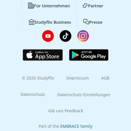
Für Unternehmen
Partner
Studyflix Business
Presse
© 2026 Studyflix
Impressum
AGB
Datenschutz
Datenschutz-Einstellungen
Gib uns Feedback
Part of the
EMBRACE family