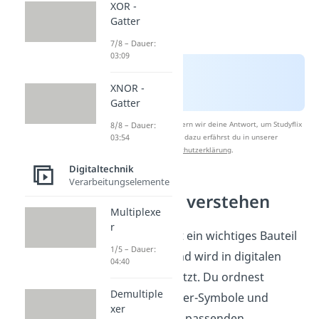
XOR -
Gatter
7/8 – Dauer:
03:09
XNOR -
Gatter
Nach Beantwortung speichern wir deine Antwort, um Studyflix
8/8 – Dauer:
03:54
zu verbessern. Mehr dazu erfährst du in unserer
Datenschutzerklärung
.
Digitaltechnik
Verarbeitungselemente
Logikgatter verstehen
Multiplexe
r
Ein UND-Gatter ist ein wichtiges Bauteil
1/5 – Dauer:
in Logikgattern und wird in digitalen
04:40
Schaltungen genutzt. Du ordnest
Demultiple
verschiedene Gatter-Symbole und
xer
verknüpfst sie mit passenden