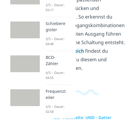
2/5 – Dauer:
booleschen Ausdrücken und
03:17
Wahrheitstabellen. So erkennst du
Schiebere
schnell, welche Eingangskombinationen
gister
zu einem bestimmten Ausgang führen
3/5 – Dauer:
und wie daraus eine Schaltung entsteht.
04:48
Im
Informatikbereich
findest du
BCD-
passende Videos zu diesem und
Zähler
verwandten Themen.
4/5 – Dauer:
04:55
Frequenzt
eiler
5/5 – Dauer:
02:58
zur Videoseite: UND - Gatter