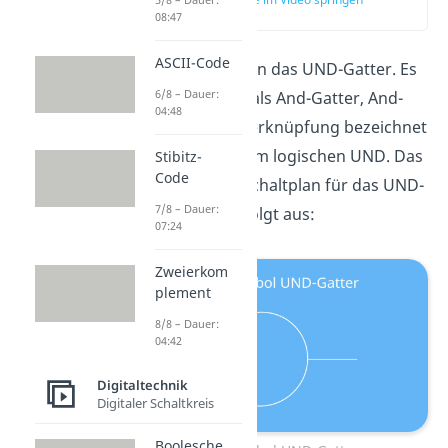
(01:27)
08:47
ASCII-Code
Wir betrachten nun das UND-Gatter. Es
6/8 – Dauer:
wird auch häufig als And-Gatter, And-
04:48
Logik oder And-Verknüpfung bezeichnet
und entspricht dem logischen UND. Das
Stibitz-
Code
Logiksymbol im Schaltplan für das UND-
7/8 – Dauer:
Gatter sieht wie folgt aus:
07:24
Zweierkom
plement
8/8 – Dauer:
04:42
Digitaltechnik
Digitaler Schaltkreis
Boolesche