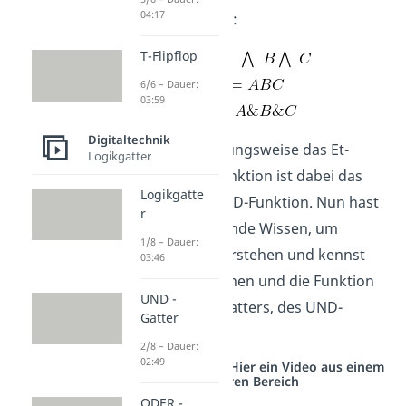
04:17
Darstellungsarten:
T-Flipflop
6/6 – Dauer:
03:59
Digitaltechnik
Das Dach, beziehungsweise das Et-
Logikgatter
Zeichen, in der Funktion ist dabei das
Logikgatte
Symbol für die UND-Funktion. Nun hast
r
du das grundlegende Wissen, um
1/8 – Dauer:
Logikgatter
zu verstehen und kennst
03:46
bereits das Aussehen und die Funktion
UND -
eines wichtigen Gatters, des UND-
Gatter
Gatters.
2/8 – Dauer:
02:49
Studyflix vernetzt: Hier ein Video aus einem
anderen Bereich
ODER -