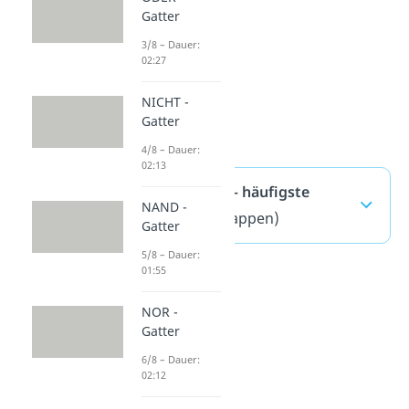
Gatter
3/8 – Dauer:
02:27
NICHT -
Gatter
4/8 – Dauer:
02:13
UND-Gatter — häufigste
NAND -
Fragen
(ausklappen)
Gatter
5/8 – Dauer:
01:55
NOR -
Gatter
6/8 – Dauer:
02:12