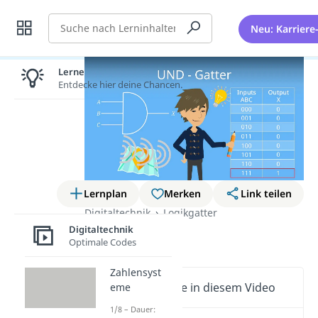
Suche
Neu: Karriere
Lernen lohnt sich!
Entdecke hier deine Chancen.
Lernplan
Merken
Link teilen
Digitaltechnik
Logikgatter
Digitaltechnik
UND-Gatter
Optimale Codes
Zahlensyst
Wichtige Inhalte in diesem Video
eme
1/8 – Dauer: