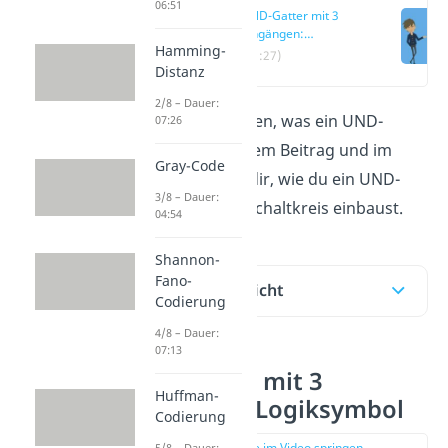
06:51
UND-Gatter mit 3
Eingängen:
Hamming-
Logiksymbol
(01:27)
Distanz
2/8 – Dauer:
Du möchtest wissen, was ein UND-
07:26
Gatter ist? In diesem Beitrag und im
Gray-Code
Video
zeigen wir dir, wie du ein UND-
3/8 – Dauer:
Gatter in deinen Schaltkreis einbaust.
04:54
Shannon-
Fano-
Inhaltsübersicht
Codierung
4/8 – Dauer:
07:13
UND-Gatter mit 3
Huffman-
Eingängen: Logiksymbol
Codierung
zur Stelle im Video springen
5/8 – Dauer: