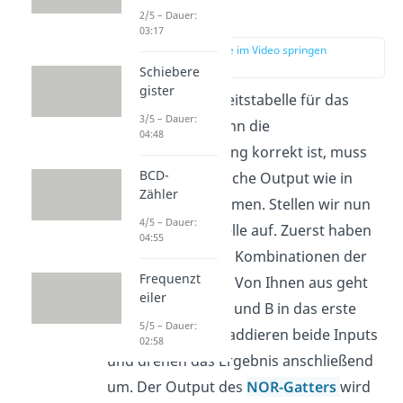
Wahrheitstabelle
2/5 – Dauer:
03:17
zur Stelle im Video springen
(01:56)
Schiebere
gister
Das ist die Wahrheitstabelle für das
3/5 – Dauer:
XNOR- Gatter. Wenn die
04:48
Äquivalenzschaltung korrekt ist, muss
BCD-
jetzt exakt der gleiche Output wie in
Zähler
dieser herauskommen. Stellen wir nun
4/5 – Dauer:
die Wahrheitstabelle auf. Zuerst haben
04:55
wir alle möglichen Kombinationen der
Frequenzt
Variablen A und B. Von Ihnen aus geht
eiler
jeweils ein Input A und B in das erste
5/5 – Dauer:
NOR-Gatter
. Wir addieren beide Inputs
02:58
und drehen das Ergebnis anschließend
um. Der Output des
NOR-Gatters
wird