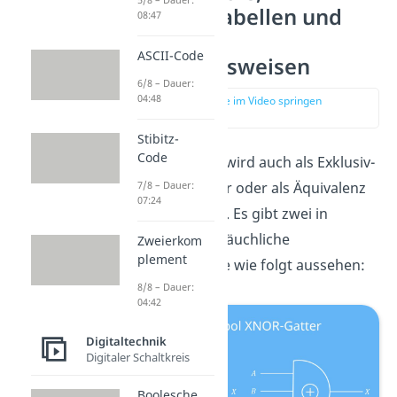
Wahrheitstabellen und
08:47
andere
ASCII-Code
Darstellungsweisen
6/8 – Dauer:
04:48
zur Stelle im Video springen
(00:10)
Stibitz-
Code
Das XNOR-Gatter wird auch als Exklusiv-
Nicht-ODER-Gatter oder als Äquivalenz
7/8 – Dauer:
07:24
Gatter bezeichnet. Es gibt zwei in
Deutschland gebräuchliche
Zweierkom
plement
Schaltsymbole, die wie folgt aussehen:
8/8 – Dauer:
04:42
Digitaltechnik
Digitaler Schaltkreis
Boolesche