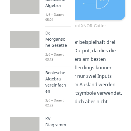
Algebra
1/6 – Dauer:
05:04
Schaltsymbol XNOR-Gatter
De
Morgansc
Wir betrachten hier beispielhaft drei
he Gesetze
Inputs und einen Output, da dies die
2/6 – Dauer:
Funktion des Gatters am besten
03:12
veranschaulicht. Allerdings können
Boolesche
ebenso mehr oder nur zwei Inputs
Algebra
benutzt werden. Im Ausland werden
vereinfach
en
auch andere Schaltsymbole verwendet.
3/6 – Dauer:
Davon solltest du dich aber nicht
02:22
irritieren lassen.
KV-
Diagramm