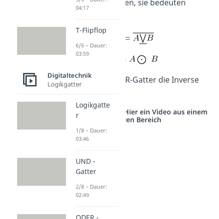
aber nicht verwirren, sie bedeuten
04:17
genau dasselbe.
T-Flipflop
6/6 – Dauer:
03:59
Digitaltechnik
Damit ist das XNOR-Gatter die Inverse
Logikgatter
des
XOR-Gatters
.
Logikgatte
Studyflix vernetzt: Hier ein Video aus einem
r
anderen Bereich
1/8 – Dauer:
03:46
UND -
Gatter
2/8 – Dauer:
02:49
ODER -