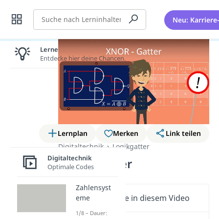
Suche
Neu: Karriere
Lernen lohnt sich!
Entdecke hier deine Chancen.
Lernplan
Merken
Link teilen
Digitaltechnik
Logikgatter
Digitaltechnik
XNOR-Gatter
Optimale Codes
Zahlensyst
Wichtige Inhalte in diesem Video
eme
1/8 – Dauer: