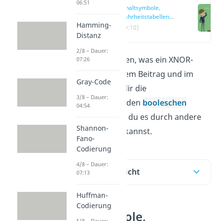
06:51
Schaltsymbole,
Wahrheitstabellen
Hamming-
und andere
(00:10)
Darstellungsweisen
Distanz
2/8 – Dauer:
Du möchtest wissen, was ein XNOR-
07:26
Gatter ist? In diesem Beitrag und im
Gray-Code
Video
zeigen wir dir die
3/8 – Dauer:
Wahrheitstabelle, den
booleschen
04:54
Ausdruck
und wie du es durch andere
Shannon-
Gatter darstellen kannst.
Fano-
Codierung
4/8 – Dauer:
Inhaltsübersicht
07:13
Huffman-
Codierung
Schaltsymbole,
5/8 – Dauer: