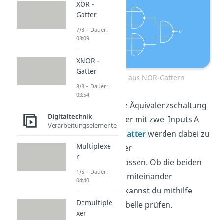
XOR -
Gatter
7/8 – Dauer:
03:09
XNOR -
Gatter
XNOR-Gatter aus NOR-Gattern
8/8 – Dauer:
03:54
Du siehst hier eine Äquivalenzschaltung
Digitaltechnik
für ein XNOR-Gatter mit zwei Inputs A
Verarbeitungselemente
und B. Vier
NOR-Gatter
werden dabei zu
Multiplexe
einem XNOR-Gatter
r
zusammengeschlossen. Ob die beiden
1/5 – Dauer:
Gatter tatsächlich miteinander
04:40
übereinstimmen, kannst du mithilfe
Demultiple
einer Wahrheitstabelle prüfen.
xer