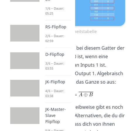
1/6 – Dauer:
05:25
RS-Flipflop
Wahrheitstabelle
2/6 – Dauer:
02:59
Sie zeigt uns, dass bei diesem Gatter der
D-Flipflop
Output nur dann 0 ist, wenn eine
3/6 – Dauer:
ungerade Anzahl an Inputs 1 ist.
03:55
Ansonsten ist der Output 1. Algebraisch
ausgedrückt sieht das Ganze so aus:
JK-Flipflop
4/6 – Dauer:
03:38
Neben dieser Schreibweise gibt es noch
JK-Master-
weitere geläufige Alternativen, die du dir
Slave
Flipflop
merken solltest. Lass dich von ihnen
5/6 – Dauer: