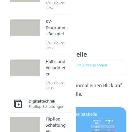
4/6 – Dauer:
05:57
KV-
Diagramm
- Beispiel
5/6 – Dauer:
03:12
Wahrheitstabelle
Halb- und
zur Stelle im Video springen
Volladdier
(00:42)
er
6/6 – Dauer:
Werfen wir doch einmal einen Blick auf
03:35
die Wahrheitstabelle.
Digitaltechnik
Flipflop Schaltungen
Flipflop
Schaltung
en