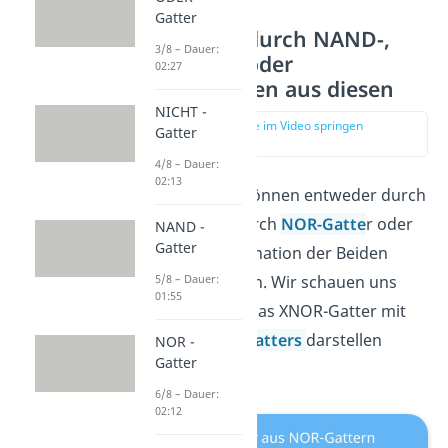
Gatter
Darstellung durch NAND-,
3/8 – Dauer:
NOR-Gatter oder
02:27
Kombinationen aus diesen
NICHT -
zur Stelle im Video springen
Gatter
(01:41)
4/8 – Dauer:
02:13
Alle Logikgatter können entweder durch
NAND-Gatter
, durch
NOR-Gatte
r oder
NAND -
Gatter
durch eine Kombination der Beiden
dargestellt werden. Wir schauen uns
5/8 – Dauer:
01:55
nun an, wie man das XNOR-Gatter mit
Hilfe eines
NOR-Gatters
darstellen
NOR -
Gatter
kann.
6/8 – Dauer:
02:12