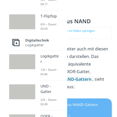
04:17
T-Flipflop
XOR-Gatter aus NAND
6/6 – Dauer:
03:59
zur Stelle im Video springen
(01:05)
Digitaltechnik
Logikgatter
Wir können alle Gatter auch mit diesen
beiden Funktionen darstellen. Das
Logikgatte
r
Schaltbild für eine äquivalente
1/8 – Dauer:
Schaltung für das XOR-Gatter,
03:46
bestehend aus
NAND-Gattern
, sieht
UND -
beispielsweise so aus:
Gatter
2/8 – Dauer:
02:49
ODER -