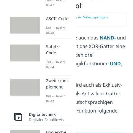
Schaltsymbol
08:47
zur Stelle im Video springen
ASCII-Code
(00:13)
6/8 – Dauer:
04:48
Wie beispielsweise auch das
NAND-
und
das
NOR-Gatter
ist das XOR-Gatter eine
Stibitz-
Code
Kombination aus den drei
7/8 – Dauer:
grundlegenden Logikfunktionen
UND
,
07:24
ODER
und
NICHT
.
Zweierkom
Das XOR-Gatter wird auch als Exklusiv-
plement
Oder-Gatter und als Antivalenz Gatter
8/8 – Dauer:
bezeichnet. Im deutschsprachigen
04:42
Raum sind für die Funktion folgende
Digitaltechnik
Symbole üblich:
Digitaler Schaltkreis
Boolesche