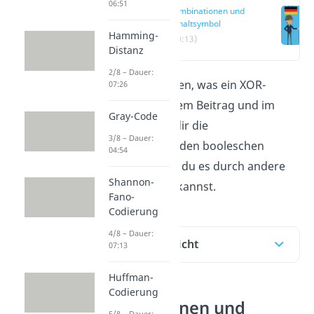
06:51
Kombinationen und
Schaltsymbol
Hamming-
(00:13)
Distanz
2/8 – Dauer:
Du möchtest wissen, was ein XOR-
07:26
Gatter ist? In diesem Beitrag und im
Gray-Code
Video
zeigen wir dir die
3/8 – Dauer:
Wahrheitstabelle, den booleschen
04:54
Ausdruck und wie du es durch andere
Shannon-
Gatter darstellen kannst.
Fano-
Codierung
4/8 – Dauer:
Inhaltsübersicht
07:13
Huffman-
Codierung
Kombinationen und
5/8 – Dauer: