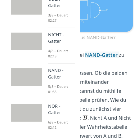
Gatter
3/8 – Dauer:
02:27
NICHT -
XOR-Gatter aus NAND-Gattern
Gatter
4/8 – Dauer:
Hierbei werden drei
NAND-Gatter
zu
02:13
einem XOR-Gatter
NAND -
zusammengeschlossen. Ob die beiden
Gatter
Gatter tatsächlich miteinander
5/8 – Dauer:
übereinstimmen, kannst du mithilfe
01:55
einer Wahrheitstabelle prüfen. Wie du
NOR -
sehen kannst, hast du zunächst vier
Gatter
Inputs
,
,
und
. Nicht A und Nicht
6/8 – Dauer:
B entsprechen in der Wahrheitstabelle
02:12
jeweils dem Gegenwert von A und B.