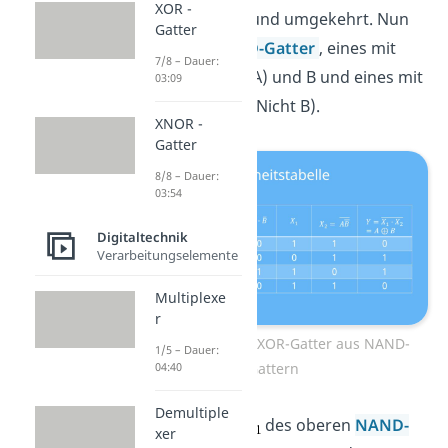
XOR -
Also aus 1 wird 0 und umgekehrt. Nun
Gatter
folgen zwei
NAND-Gatter
, eines mit
7/8 – Dauer:
dem Input (Nicht A) und B und eines mit
03:09
dem Input A und (Nicht B).
XNOR -
Gatter
8/8 – Dauer:
03:54
Digitaltechnik
Verarbeitungselemente
Multiplexe
r
Wahrheitstabelle XOR-Gatter aus NAND-
1/5 – Dauer:
Gattern
04:40
Demultiple
Für den Output
des oberen
NAND-
xer