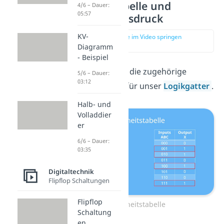
Wahrheitstabelle und
4/6 – Dauer:
05:57
boolesche Ausdruck
KV-
zur Stelle im Video springen
(00:34)
Diagramm
- Beispiel
Betrachte wir nun die zugehörige
5/6 – Dauer:
03:12
Wahrheitstabelle für unser
Logikgatter
.
Halb- und
Volladdier
er
6/6 – Dauer:
03:35
Digitaltechnik
Flipflop Schaltungen
Flipflop
Wahrheitstabelle
Schaltung
en