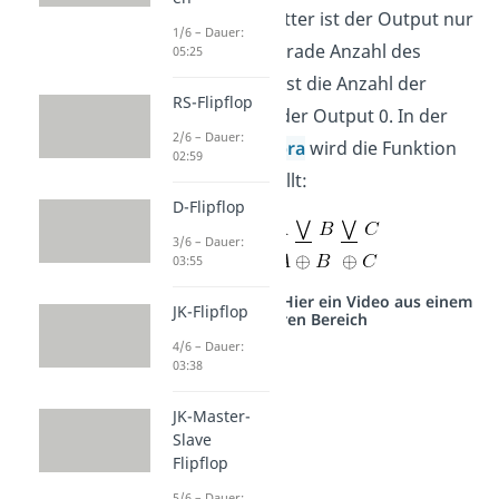
Bei einem XOR-Gatter ist der Output nur
1/6 – Dauer:
1, wenn eine ungerade Anzahl des
05:25
Inputs auch 1 ist. Ist die Anzahl der
RS-Flipflop
Highs gerade, ist der Output 0. In der
2/6 – Dauer:
Booleschen Algebra
wird die Funktion
02:59
wie folgt dargestellt:
D-Flipflop
3/6 – Dauer:
03:55
Studyflix vernetzt: Hier ein Video aus einem
JK-Flipflop
anderen Bereich
4/6 – Dauer:
03:38
JK-Master-
Slave
Flipflop
5/6 – Dauer: