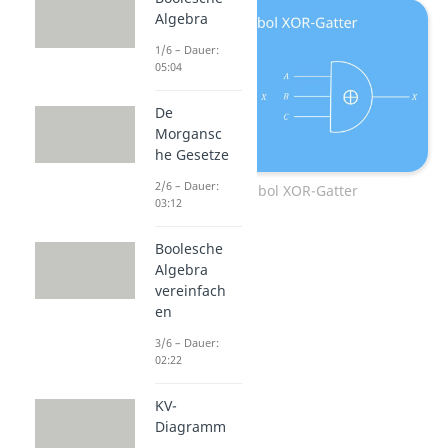
Algebra
1/6 – Dauer:
05:04
De
Morgansc
he Gesetze
2/6 – Dauer:
Schaltsymbol XOR-Gatter
03:12
Boolesche
Algebra
vereinfach
en
3/6 – Dauer:
02:22
KV-
Diagramm