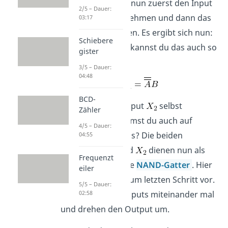
Gatters
musst du nun zuerst den Input
2/5 – Dauer:
miteinander malnehmen und dann das
03:17
Ergebnis umdrehen. Es ergibt sich nun:
Schiebere
1011. Algebraisch kannst du das auch so
gister
ausdrücken:
3/5 – Dauer:
04:48
BCD-
Versuche nun Output
selbst
Zähler
aufzustellen. Kommst du auch auf
4/5 – Dauer:
folgendes Ergebnis? Die beiden
04:55
Ergebnisse
und
dienen nun als
Frequenzt
Input für das letzte
NAND-Gatter
. Hier
eiler
gehst du analog zum letzten Schritt vor.
5/5 – Dauer:
Wir nehmen die Inputs miteinander mal
02:58
und drehen den Output um.