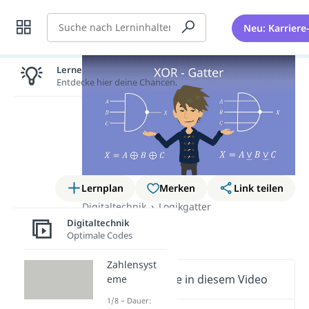
Suche
Neu: Karriere
Lernen lohnt sich!
Entdecke hier deine Chancen.
Lernplan
Merken
Link teilen
Digitaltechnik
Logikgatter
Digitaltechnik
XOR-Gatter
Optimale Codes
Zahlensyst
Wichtige Inhalte in diesem Video
eme
1/8 – Dauer: