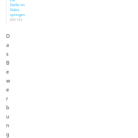
Stelle im
Video
springen
(00:16)
D
a
s
B
e
w
e
r
b
u
n
g