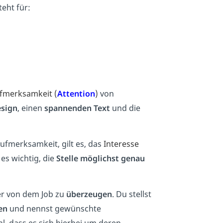
eht für:
fmerksamkeit (
Attention
)
von
esign
, einen
spannenden Text
und die
Aufmerksamkeit, gilt es, das
Interesse
es wichtig, die
Stelle möglichst genau
er von dem Job zu
überzeugen
. Du stellst
en
und nennst gewünschte
l, dass es sich hierbei um deren