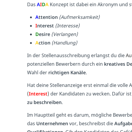
Das
A
I
D
A
Konzept ist dabei ein Akronym und st
A
ttention
(Aufmerksamkeit)
I
nterest
(Interesse)
D
esire
(Verlangen)
A
ction
(Handlung)
In der Stellenausschreibung erlangst du die
Au
potenziellen Bewerbern durch ein
kreatives D
Wahl der
richtigen Kanäle
.
Hat deine Stellenanzeige erst einmal die volle 
(
Interest
)
der Kandidaten zu wecken. Dafür ist 
zu beschreiben
.
Im Hauptteil geht es darum, mögliche Bewerb
das
Unternehmen
vor, beschreibst die
Aufgab
Qualifikationen
. Gib den Kandidaten das Gefüh