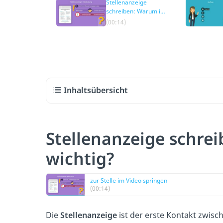
Stellenanzeige
schreiben: Warum ist
sie wichtig?
(00:14)
Inhaltsübersicht
Stellenanzeige schrei
wichtig?
zur Stelle im Video springen
(00:14)
Die
Stellenanzeige
ist der erste Kontakt zwis