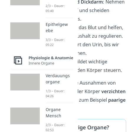
Dünndarm und Dickdarm
: Nehmen
2/3 – Dauer:
Nährstoffe auf und scheiden
05:40
Abfallstoffe aus.
Epithelgew
Nieren
: Filtern das Blut und helfen,
ebe
den Wasserhaushalt zu regulieren.
3/3 – Dauer:
Blase
: Speichert den Urin, bis wir
05:22
zur Toilette gehen.
Physiologie & Anatomie
Schilddrüse
: Bildet wichtige
Innere Organe
Hormone, die den Körper steuern.
Verdauungs
organe
Es gibt nur wenige Ausnahmen von
Organen, auf die der Körper
verzichten
1/3 – Dauer:
04:26
kann. Dazu zählen zum Beispiel
paarige
Organe
.
Organe
Mensch
2/3 – Dauer:
Was sind paarige Organe?
02:53