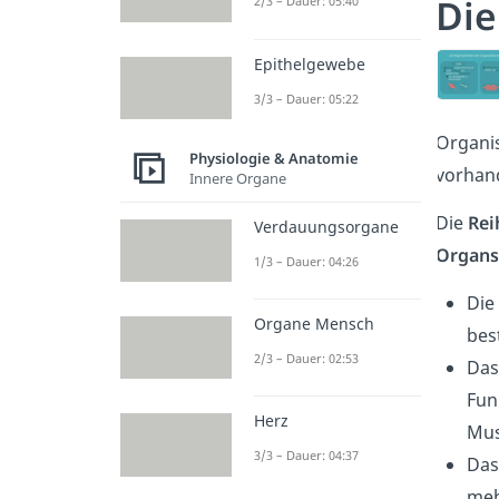
Die
2/3 – Dauer: 05:40
Epithelgewebe
3/3 – Dauer: 05:22
Organis
Physiologie & Anatomie
vorhand
Innere Organe
Die
Rei
Verdauungsorgane
Organs
1/3 – Dauer: 04:26
Die
Organe Mensch
bes
2/3 – Dauer: 02:53
Da
Fun
Herz
Mus
3/3 – Dauer: 04:37
Da
meh