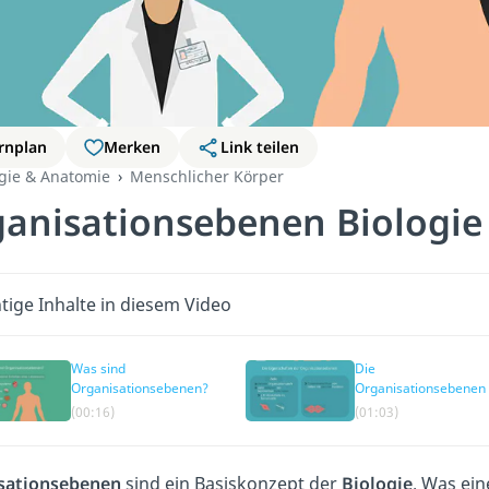
rnplan
Merken
Link teilen
ogie & Anatomie
Menschlicher Körper
anisationsebenen Biologie
tige Inhalte in diesem Video
Was sind
Die
Organisationsebenen?
Organisationsebenen
(00:16)
(01:03)
sationsebenen
sind ein Basiskonzept der
Biologie
. Was ei