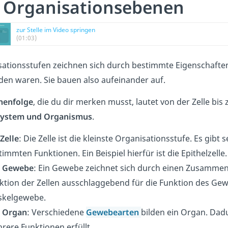
 Organisationsebenen
zur Stelle im Video springen
(01:03)
ationsstufen zeichnen sich durch bestimmte Eigenschaften 
en waren. Sie bauen also aufeinander auf.
henfolge
, die du dir merken musst, lautet von der Zelle b
ystem und Organismus
.
Zelle
: Die Zelle ist die kleinste Organisationsstufe. Es gibt
timmten Funktionen. Ein Beispiel hierfür ist die Epithelzelle.
s
Gewebe
: Ein Gewebe zeichnet sich durch einen Zusammensch
ktion der Zellen ausschlaggebend für die Funktion des Ge
kelgewebe.
s
Organ
: Verschiedene
Gewebearten
bilden ein Organ. Dadu
rere Funktionen erfüllt.