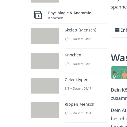
spannen
Physiologie & Anatomie
Knochen
In
Skelett (Mensch)
1/8 – Dauer: 04:08
Was
Knochen
2/8 – Dauer: 05:00
Gelenktypen
3/8 – Dauer: 04:17
Dein Kö
zusamme
Rippen Mensch
Dein At
4/8 – Dauer: 03:31
bestehe
bezeich