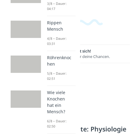
3/8 – Dauer:
04:17
Rippen
Mensch
4/8 – Dauer:
03:31
Lernen lohnt sich!
Entdecke hier deine Chancen.
Röhrenknoc
hen
5/8 – Dauer:
02:51
Wie viele
Knochen
hat ein
Mensch?
6/8 – Dauer:
02:50
Weitere Inhalte: Physiologie