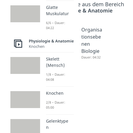
Beliebte Inhalte aus dem Bereich
Glatte
Physiologie & Anatomie
Muskulatur
6/6 – Dauer:
04:22
Gebiss
Skelett
Organisa
(Mensch)
Dauer: 04:42
tionsebe
Physiologie & Anatomie
Dauer: 04:41
nen
Knochen
Biologie
Dauer: 04:32
Skelett
(Mensch)
1/8 – Dauer:
04:08
Knochen
2/8 – Dauer:
05:00
Gelenktype
n