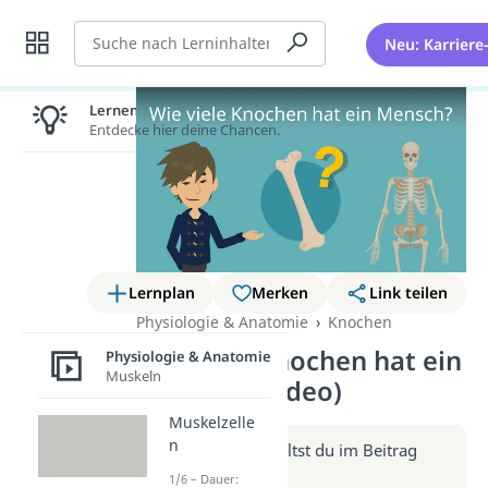
Suche
Neu: Karriere
Lernen lohnt sich!
Entdecke hier deine Chancen.
Lernplan
Merken
Link teilen
Physiologie & Anatomie
Knochen
Wie viele Knochen hat ein
Physiologie & Anatomie
Muskeln
Mensch? (Video)
Muskelzelle
n
Weitere Infos erhältst du im Beitrag
zum Video
1/6 – Dauer: