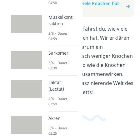
04:58
zum Beitrag: Wie viele Knochen hat
ein Mensch?
Muskelkont
raktion
In diesem Video erfährst du, wie viele
2/6 – Dauer:
Knochen ein Mensch hat. Wir erklären
04:59
dir anschaulich, warum ein
Sarkomer
erwachsener Mensch weniger Knochen
3/6 – Dauer:
hat als ein Kind und wie die Knochen
03:39
unseres Körpers zusammenwirken.
Laktat
Tauche ein in die faszinierende Welt des
(Lactat)
menschlichen Skeletts!
4/6 – Dauer:
02:59
Akren
5/6 – Dauer:
02:25