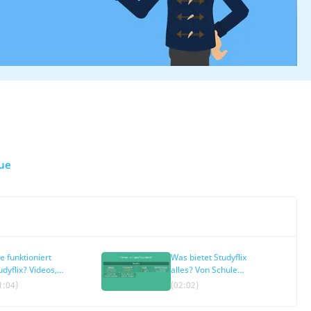
gue
e funktioniert
Was bietet Studyflix
udyflix? Videos,
alles? Von Schule
izze und unsere
über Studium bis
1:04)
(02:02)
p einfach erklärt
Alltagswissen