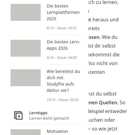
Um autodidaktisch zu lernen,
Die besten
suchst du dir ein
Lernplattformen
2025
Interessengebiet
heraus und
vertiefst
dein bereits
8/10 – Dauer: 03:21
vorhandenes Wissen
. Wie du
Die besten Lern-
dabei vorgehst, ist dir selbst
Apps 2026
überlassen. Du bekommst die
9/10 – Dauer: 04:05
Informationen also nicht von
Wie bereitest du
Lehrern oder Dozenten
dich mit
vorgesetzt.
Studyflix aufs
Abitur vor?
Stattdessen suchst du selbst
10/10 – Dauer: 03:35
nach
verschiedenen Quellen
. So
kannst du zum Beispiel entweder
Lerntipps
Lernen leicht gemacht
ein Museum besuchen oder
Informationen — so wie jetzt
Motivation