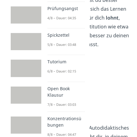
Nachteilen kannst du besser
Prüfungsangst
entscheiden, ob sich das Lernen
als Autodidakt für dich
lohnt
,
4/8 – Dauer: 04:35
oder ob eine Institution wie etwa
eine Universität besser zu deinen
Spickzettel
Bedürfnissen
passt.
5/8 – Dauer: 03:48
Tutorium
6/8 – Dauer: 02:15
Open Book
Klausur
7/8 – Dauer: 03:03
Vorteile
Konzentrationsü
bungen
Flexibilität:
Autodidaktisches
8/8 – Dauer: 04:47
Lernen erlaubt dir, in deinem