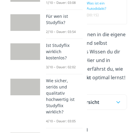
1/10 – Dauer: 03:08
Was ist ein
Autodidakt?
(00:15)
Für wen ist
Studyflix?
2/10 – Dauer: 03:54
Du willst das Lernen in die eigene
Hand nehmen und selbst
Ist Studyflix
steuern, welches Wissen du dir
wirklich
kostenlos?
wie aneignest? Hier und in
3/10 – Dauer: 02:02
unserem
Video
erfährst du, wie
du als
Autodidakt
optimal lernst!
Wie sicher,
seriös und
qualitativ
hochwertig ist
Inhaltsübersicht
Studyflix
wirklich?
4/10 – Dauer: 03:05
Was ist ein