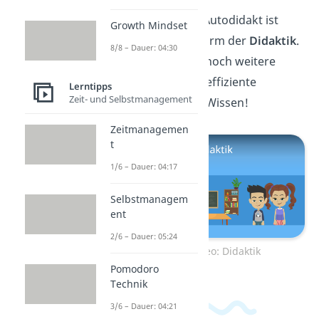
Das Lernen als Autodidakt ist
Growth Mindset
aber nur eine Form der
Didaktik
.
8/8 – Dauer: 04:30
Hier
findest du noch weitere
Modelle für die effiziente
Lerntipps
Zeit- und Selbstmanagement
Aneignung von Wissen!
Zeitmanagemen
t
1/6 – Dauer: 04:17
Selbstmanagem
ent
2/6 – Dauer: 05:24
Zum Video: Didaktik
Pomodoro
Technik
3/6 – Dauer: 04:21