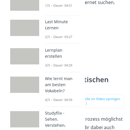
gerade — im Internet suchen.
1/5 – Dauer: 04:51
Last Minute
Lernen
2/5 – Dauer: 03:27
Lernplan
erstellen
3/5 – Dauer: 04:29
Tipps zum
autodidaktischen
Wie lernt man
am besten
Lernen
Vokabeln?
zur Stelle im Video springen
4/5 – Dauer: 04:59
(00:51)
Studyflix -
Damit der Lernprozess möglichst
Sehen.
Verstehen.
effektiv ist und dir dabei auch