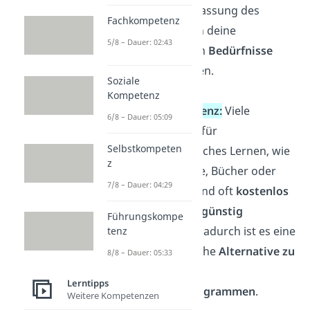
und die Anpassung des
Fachkompetenz
Lernwegs an deine
5/8 – Dauer: 02:43
persönlichen
Bedürfnisse
und Vorlieben.
Soziale
Kompetenz
Kosteneffizienz:
Viele
6/8 – Dauer: 05:09
Ressourcen für
Selbstkompeten
autodidaktisches Lernen, wie
z
Online-Kurse, Bücher oder
7/8 – Dauer: 04:29
Webinare, sind oft
kostenlos
oder kostengünstig
Führungskompe
verfügbar. Dadurch ist es
eine
tenz
erschwingliche
Alternative zu
8/8 – Dauer: 05:33
formellen
Lerntipps
Bildungsprogrammen
.
Weitere Kompetenzen