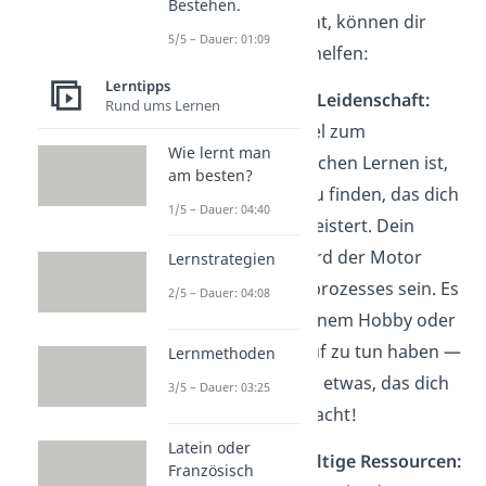
Bestehen.
noch Spaß macht, können dir
5/5 – Dauer: 01:09
folgende Tipps helfen:
Lerntipps
Finde deine Leidenschaft:
Rund ums Lernen
Der Schlüssel zum
Wie lernt man
autodidaktischen Lernen ist,
am besten?
ein Thema zu finden, das dich
1/5 – Dauer: 04:40
wirklich begeistert. Dein
Interesse wird der Motor
Lernstrategien
deines Lernprozesses sein. Es
2/5 – Dauer: 04:08
kann mit deinem Hobby oder
deinem Beruf zu tun haben —
Lernmethoden
oder einfach etwas, das dich
3/5 – Dauer: 03:25
neugierig macht!
Latein oder
Nutze vielfältige Ressourcen:
Französisch