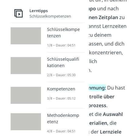
eigenen Tempo
und nach
Lerntipps
Schlüsselkompetenzen
deinem
eigenen Zeitplan
zu
lernen. Du kannst Lernzeiten
Schlüsselkompe
wählen, die zu deinem
tenzen
Lebensstil
passen, und dich
1/8 – Dauer: 04:51
auf
Themen
konzentrieren,
Schlüsselqualifi
die dich wirklich
kationen
interessieren.
2/8 – Dauer: 05:30
Selbstbestimmung:
Du hast
Kompetenzen
die volle
Kontrolle über
3/8 – Dauer: 05:12
deinen Lernprozess
.
Das beinhaltet die
Auswahl
Methodenkomp
etenz
der Lernmaterialien
, die
Bestimmung der
Lernziele
4/8 – Dauer: 04:51