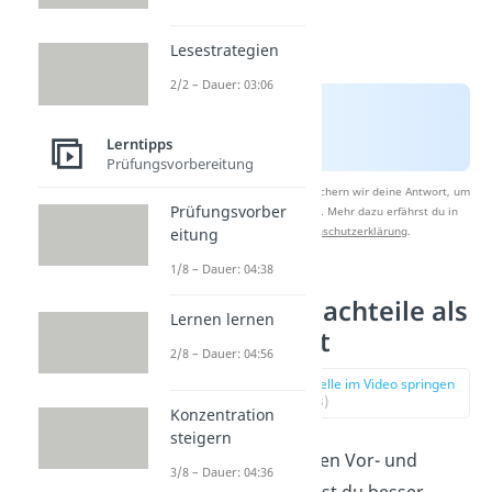
Lesestrategien
2/2 – Dauer: 03:06
Lerntipps
Prüfungsvorbereitung
Nach Beantwortung speichern wir deine Antwort, um
Prüfungsvorber
Studyflix zu verbessern. Mehr dazu erfährst du in
unserer
Datenschutzerklärung
.
eitung
1/8 – Dauer: 04:38
Vor- und Nachteile als
Lernen lernen
Autodidakt
2/8 – Dauer: 04:56
zur Stelle im Video springen
(02:13)
Konzentration
steigern
Mit den folgenden Vor- und
3/8 – Dauer: 04:36