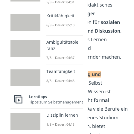
5/8 – Dauer: 04:31
bietet autodidaktisches
Lernen
weniger
Kritikfähigkeit
Möglichkeiten für
sozialen
6/8 – Dauer: 05:10
Austausch und Diskussion
.
Das kann das Lernen
Ambiguitätstole
isolierter
und
ranz
herausfordernder machen.
7/8 – Dauer: 04:37
Teamfähigkeit
Anerkennung und
8/8 – Dauer: 04:46
Validierung:
Selbst
erworbenes Wissen ist
Lerntipps
meistens nicht
formal
Tipps zum Selbstmanagement
anerkannt
. Da viele Berufe ein
Disziplin lernen
abgeschlossenes Studium
1/8 – Dauer: 04:13
voraussetzen, bietet