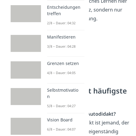
autodidaktisches Lernen hier
Entscheidungen
keinen Ersatz, sondern nur
treffen
eine Ergänzung.
2/8 – Dauer: 04:32
Manifestieren
3/8 – Dauer: 04:28
Grenzen setzen
4/8 – Dauer: 04:05
Autodidakt häufigste
Selbstmotivatio
n
Fragen
5/8 – Dauer: 04:27
Was ist ein Autodidakt?
Vision Board
Ein Autodidakt ist jemand, der
6/8 – Dauer: 04:07
sein Wissen eigenständig