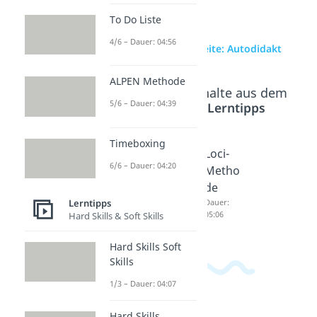
To Do Liste
4/6 – Dauer: 04:56
zur Videoseite: Autodidakt
ALPEN Methode
Beliebte Inhalte aus dem
5/6 – Dauer: 04:39
Bereich
Lerntipps
Timeboxing
Effektiv
Auswe
Loci-
6/6 – Dauer: 04:20
es
ndig
Metho
Lernen
lernen
de
Lerntipps
Dauer:
Dauer:
Dauer:
06:07
03:36
05:06
Hard Skills & Soft Skills
Hard Skills Soft
Skills
1/3 – Dauer: 04:07
Hard Skills