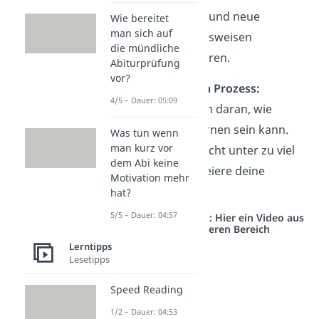
anzupassen und neue
Wie bereitet
man sich auf
Herangehensweisen
die mündliche
auszuprobieren.
Abiturprüfung
vor?
Genieße den Prozess:
4/5 – Dauer: 05:09
Erinnere dich daran, wie
erfüllend Lernen sein kann.
Was tun wenn
man kurz vor
Setze dich nicht unter zu viel
dem Abi keine
Druck und feiere deine
Motivation mehr
Fortschritte!
hat?
5/5 – Dauer: 04:57
Studyflix vernetzt: Hier ein Video aus
einem anderen Bereich
Lerntipps
Lesetipps
Speed Reading
1/2 – Dauer: 04:53