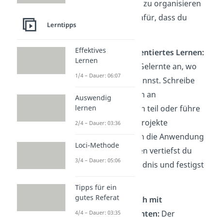
Lernprozess zu organisieren
und sorgt dafür, dass du
Lerntipps
dranbleibst.
Effektives
✒️ Praxisorientiertes Lernen:
Lernen
Wende das Gelernte an, wo
1/4 – Dauer: 06:07
immer du kannst. Schreibe
Artikel, nimm an
Auswendig
lernen
Diskussionen teil oder führe
praktische Projekte
2/4 – Dauer: 03:36
durch. Durch die Anwendung
Loci-Methode
des Gelernten vertiefst du
3/4 – Dauer: 05:06
dein Verständnis und festigst
dein Wissen.
Tipps für ein
gutes Referat
Vernetze dich mit
Gleichgesinnten:
Der
4/4 – Dauer: 03:35