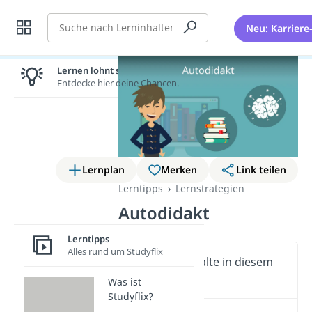
Suche
Neu: Karriere
Lernen lohnt sich!
Entdecke hier deine Chancen.
Lernplan
Merken
Link teilen
Lerntipps
Lernstrategien
Autodidakt
Lerntipps
Alles rund um Studyflix
Wichtige Inhalte in diesem
Video
Was ist
Studyflix?