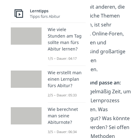
Austausch mit anderen, die
Lerntipps
sich für ähnliche Themen
Tipps fürs Abitur
interessieren, ist sehr
Wie viele
bereichernd. Online-Foren,
Stunden am Tag
soziale Medien und
sollte man fürs
Abitur lernen?
Workshops sind großartige
1/5 – Dauer: 04:17
Orte, um Ideen
auszutauschen.
Wie erstellt man
einen Lernplan
Reflektiere und passe an:
fürs Abitur?
Nimm dir regelmäßig Zeit, um
2/5 – Dauer: 05:33
über deinen Lernprozess
nachzudenken. Was
Wie berechnet
man seine
funktioniert gut? Was könnte
Abiturnote?
verbessert werden? Sei offen
3/5 – Dauer: 06:34
dafür, deine Methoden