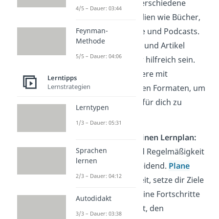
Verwende verschiedene
4/5 – Dauer: 03:44
Lernmaterialien wie Bücher,
Online-Kurse und Podcasts.
Feynman-
Methode
Auch Videos und Artikel
5/5 – Dauer: 04:06
können sehr hilfreich sein.
Experimentiere mit
Lerntipps
Lernstrategien
verschiedenen Formaten, um
das richtige für dich zu
Lerntypen
finden.
1/3 – Dauer: 05:31
⏱️ Erstelle einen Lernplan:
Sprachen
Struktur und Regelmäßigkeit
lernen
sind entscheidend.
Plane
2/3 – Dauer: 04:12
deine Lernzeit, setze dir Ziele
und halte deine Fortschritte
Autodidakt
fest. Das hilft, den
3/3 – Dauer: 03:38