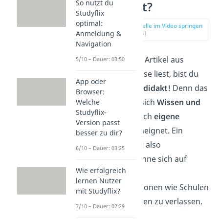
So nutzt du
Autodidakt?
Studyflix
optimal:
zur Stelle im Video springen
Anmeldung &
(00:15)
Navigation
Wenn du diesen Artikel aus
5/10 – Dauer: 03:50
eigenem Interesse liest, bist du
App oder
gerade ein
Autodidakt
! Denn das
Browser:
ist jemand, der sich
Wissen und
Welche
Studyflix-
Fähigkeiten
durch
eigene
Version passt
Anstrengung
aneignet. Ein
besser zu dir?
Autodidakt lernt also
6/10 – Dauer: 03:25
selbstständig, ohne sich auf
Wie erfolgreich
traditionelle
lernen Nutzer
Bildungsinstitutionen wie Schulen
mit Studyflix?
oder Universitäten zu verlassen.
7/10 – Dauer: 02:29