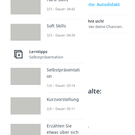
zur Videoseite: Autodidakt
2/3 – Dauer: 04:42
Lernen lohnt sich!
Soft Skills
Entdecke hier deine Chancen.
3/3 – Dauer: 04:39
Lerntipps
Selbstpräsentation
Selbstpräsentati
on
1/6 – Dauer: 03:14
Weitere Inhalte:
Lerntipps
Kurzvorstellung
Lernstrategien
2/6 – Dauer: 05:11
Lerntypen
Dauer: 05:31
Erzählen Sie
Sprachen lernen
etwas über sich
Dauer: 04:12