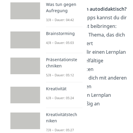
Was tun gegen
Wie lerne ich autodidaktisch?
Aufregung
Mit diesen Tipps kannst du dir
3/8 – Dauer: 04:42
Wissen selbst beibringen:
Brainstorming
Finde ein Thema, das dich
interessiert
4/8 – Dauer: 05:03
Erstelle dir einen Lernplan
Präsentationste
Nutze vielfältige
chniken
Ressourcen
5/8 – Dauer: 05:12
Vernetze dich mit anderen
Lernenden
Kreativität
Passe den Lernplan
6/8 – Dauer: 05:24
regelmäßig an
Kreativitätstech
niken
Didaktik
7/8 – Dauer: 05:27