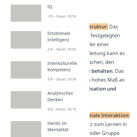
IQ
Nachteile
1/8 – Dauer: 02:50
Mangel an Struktur:
Das
Emotionale
Fehlen eines festgelegten
Intelligenz
Lehrplans oder einer
2/8 – Dauer: 05:02
formalen Anleitung kann es
schwierig machen, den
Interkulturelle
Kompetenz
Überblick zu behalten
. Das
erfordert ein hohes Maß an
3/8 – Dauer: 03:58
Selbstorganisation und
Analytisches
Disziplin
.
Denken
4/8 – Dauer: 05:16
Fehlende soziale Interaktion:
Hands on
Im Gegensatz zum Lernen in
Mentalität
einer Klasse oder Gruppe