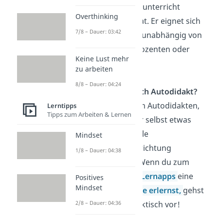
durch Selbstunterricht
Overthinking
erworben hat. Er eignet sich
7/8 – Dauer: 03:42
Wissen also unabhängig von
formellen Dozenten oder
Keine Lust mehr
Lehrern an.
zu arbeiten
8/8 – Dauer: 04:24
Wie werde ich Autodidakt?
Du wirst zum Autodidakten,
Lerntipps
Tipps zum Arbeiten & Lernen
indem du dir selbst etwas
ohne formelle
Mindset
Bildungseinrichtung
1/8 – Dauer: 04:38
beibringst. Wenn du zum
Beispiel mit
Lernapps
eine
Positives
Mindset
neue
Sprache erlernst,
gehst
du autodidaktisch vor!
2/8 – Dauer: 04:36