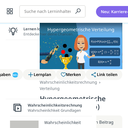
Suche
Neu: Karriere
Lernen lohnt sich!
Entdecke hier deine Chancen.
gaben
Lernplan
Merken
Link teilen
NEU
Wahrscheinlichkeitsrechnung
Verteilung
Hypergeometrische
Verteilung (Video)
Wahrscheinlichkeitsrechnung
Wahrscheinlichkeit Grundlagen
Weitere Infos erhältst du im Beitrag
Wahrscheinlichkeit