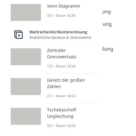
Verteilung
Venn Diagramm
Wahrscheinlichkeitsrechnung
3/3 – Dauer: 02:05
Dauer: 04:47
Wahrscheinlichkeitsverteilung
Dauer: 05:32
Wahrscheinlichkeitsrechnung
Bernoulliverteilung
Statistische Gesetze & Grenzwerte
Dauer: 03:52
Hypergeometrische Verteilung
Zentraler
Dauer: 02:23
Grenzwertsatz
Geometrische Verteilung
1/3 – Dauer: 02:42
Dauer: 02:36
Poissonverteilung
Gesetz der großen
Dauer: 01:54
Diskrete Gleichverteilung
Zahlen
Dauer: 03:44
2/3 – Dauer: 04:22
Tschebyscheff
Ungleichung
3/3 – Dauer: 03:32