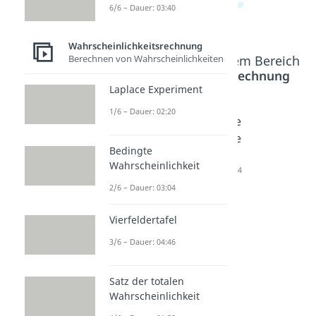
6/6 – Dauer: 03:40
Wahrscheinlichkeitsrechnung
Beliebte Inhalte aus dem Bereich
Berechnen von Wahrscheinlichkeiten
Wahrscheinlichkeitsrechnung
Laplace Experiment
1/6 – Dauer: 02:20
Geometr
Poissonv
Diskrete
ische
erteilung
Gleichve
Bedingte
Verteilun
Dauer: 01:54
rteilung
Wahrscheinlichkeit
g
Dauer: 03:44
Dauer: 02:36
2/6 – Dauer: 03:04
Vierfeldertafel
3/6 – Dauer: 04:46
Satz der totalen
Wahrscheinlichkeit