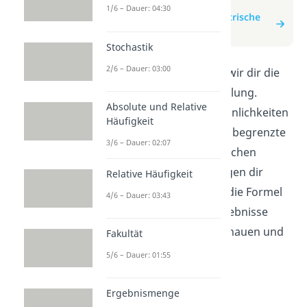
zum Video
1/6 – Dauer: 04:30
zum Beitrag: Hypergeometrische
Verteilung
Stochastik
2/6 – Dauer: 03:00
In diesem Video erklären wir dir die
hypergeometrische Verteilung.
Absolute und Relative
Erfahre, wie du Wahrscheinlichkeiten
Häufigkeit
berechnest, wenn du eine begrenzte
3/6 – Dauer: 02:07
Stichprobe aus einer endlichen
Population ziehst. Wir zeigen dir
Relative Häufigkeit
Schritt für Schritt, wie du die Formel
4/6 – Dauer: 03:43
anwendest und deine Ergebnisse
interpretierst. Jetzt reinschauen und
Fakultät
verstehen!
5/6 – Dauer: 01:55
Ergebnismenge