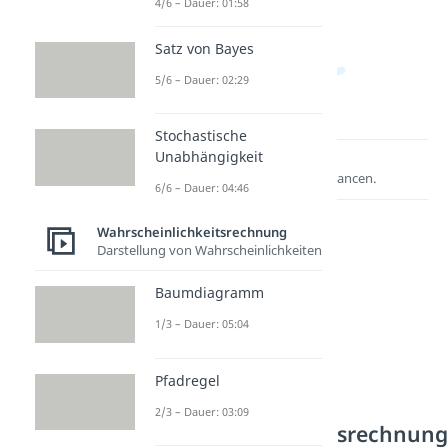
4/6 – Dauer: 01:58
Satz von Bayes
5/6 – Dauer: 02:29
Stochastische
Unabhängigkeit
Lernen lohnt sich!
Entdecke hier deine Chancen.
6/6 – Dauer: 04:46
Wahrscheinlichkeitsrechnung
Darstellung von Wahrscheinlichkeiten
Baumdiagramm
1/3 – Dauer: 05:04
Pfadregel
Weitere Inhalte:
2/3 – Dauer: 03:09
Wahrscheinlichkeitsrechnun