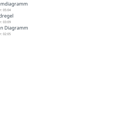
umdiagramm
: 05:04
dregel
: 03:09
nn Diagramm
: 02:05