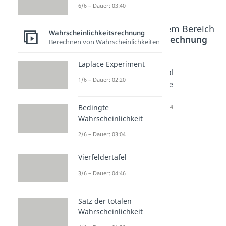
6/6 – Dauer: 03:40
Beliebte Inhalte aus dem Bereich
Wahrscheinlichkeitsrechnung
Wahrscheinlichkeitsrechnung
Berechnen von Wahrscheinlichkeiten
Laplace Experiment
Bernoulli
Binomial
Binomial
1/6 – Dauer: 02:20
Experim
koeffizie
koeffizie
ent
nt
nt
Dauer: 04:11
einfach
Dauer: 03:54
Bedingte
Wahrscheinlichkeit
erklärt
Dauer: 04:57
2/6 – Dauer: 03:04
Vierfeldertafel
3/6 – Dauer: 04:46
Satz der totalen
Wahrscheinlichkeit