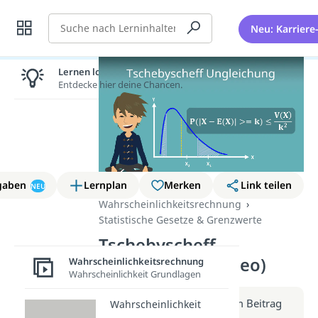
Suche
Neu: Karriere
Lernen lohnt sich!
Entdecke hier deine Chancen.
gaben
Lernplan
Merken
Link teilen
NEU
Wahrscheinlichkeitsrechnung
Statistische Gesetze & Grenzwerte
Tschebyscheff
Ungleichung (Video)
Wahrscheinlichkeitsrechnung
Wahrscheinlichkeit Grundlagen
Weitere Infos erhältst du im Beitrag
Wahrscheinlichkeit