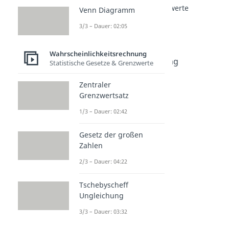
Statistische Gesetze & Grenzwerte
Venn Diagramm
Zentraler Grenzwertsatz
3/3 – Dauer: 02:05
Dauer: 02:42
Gesetz der großen Zahlen
Dauer: 04:22
Wahrscheinlichkeitsrechnung
Tschebyscheff Ungleichung
Statistische Gesetze & Grenzwerte
Dauer: 03:32
Zentraler
Grenzwertsatz
1/3 – Dauer: 02:42
Gesetz der großen
Zahlen
2/3 – Dauer: 04:22
Tschebyscheff
Ungleichung
3/3 – Dauer: 03:32