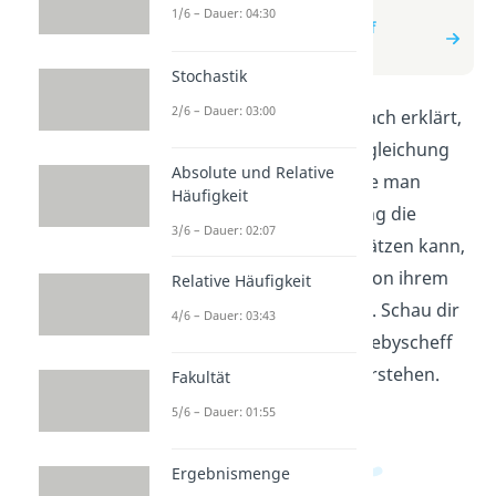
zum Video
1/6 – Dauer: 04:30
zum Beitrag: Tschebyscheff
Ungleichung
Stochastik
2/6 – Dauer: 03:00
In diesem Video wird einfach erklärt,
wie die Tschebyscheff Ungleichung
Absolute und Relative
funktioniert. Du lernst, wie man
Häufigkeit
anhand dieser Ungleichung die
3/6 – Dauer: 02:07
Wahrscheinlichkeit abschätzen kann,
dass eine Zufallsvariable von ihrem
Relative Häufigkeit
Erwartungswert abweicht. Schau dir
4/6 – Dauer: 03:43
das Video an, um die Tschebyscheff
Ungleichung besser zu verstehen.
Fakultät
5/6 – Dauer: 01:55
Ergebnismenge