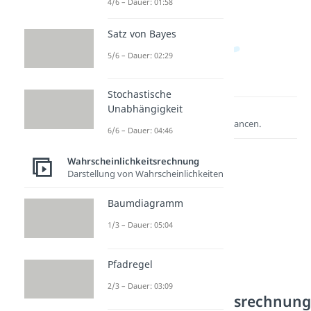
4/6 – Dauer: 01:58
Satz von Bayes
5/6 – Dauer: 02:29
Stochastische
Unabhängigkeit
Lernen lohnt sich!
Entdecke hier deine Chancen.
6/6 – Dauer: 04:46
Wahrscheinlichkeitsrechnung
Darstellung von Wahrscheinlichkeiten
Baumdiagramm
1/3 – Dauer: 05:04
Pfadregel
Weitere Inhalte:
2/3 – Dauer: 03:09
Wahrscheinlichkeitsrechnun