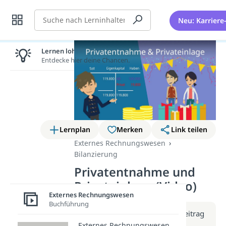
Suche
Neu: Karriere
Lernen lohnt sich!
Entdecke hier deine Chancen.
Lernplan
Merken
Link teilen
Externes Rechnungswesen
Bilanzierung
Privatentnahme und
Privateinlage (Video)
Externes Rechnungswesen
Buchführung
Weitere Infos erhältst du im Beitrag
zum Video
Externes Rechnungswesen