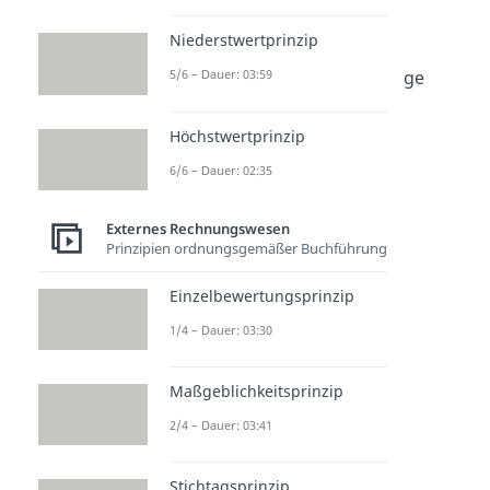
Bilanzierung
Latente Steuern
Niederstwertprinzip
Dauer: 06:04
Privatentnahme & Privateinlage
5/6 – Dauer: 03:59
Dauer: 03:27
Aktivtausch & Passivtausch
Höchstwertprinzip
Dauer: 02:40
Bilanzverlängerung &
6/6 – Dauer: 02:35
Bilanzverkürzung
Dauer: 02:10
Externes Rechnungswesen
Bilanzanalyse
Prinzipien ordnungsgemäßer Buchführung
Dauer: 05:04
Rücklagen
Einzelbewertungsprinzip
Dauer: 03:29
Anlagenspiegel
1/4 – Dauer: 03:30
Dauer: 06:59
Gewinnvortrag
Maßgeblichkeitsprinzip
Dauer: 04:26
2/4 – Dauer: 03:41
Stichtagsprinzip