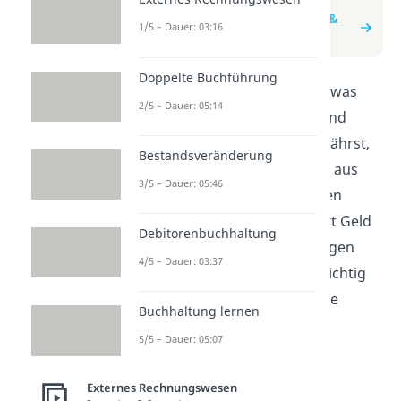
zum Beitrag: Privatentnahme &
1/5 – Dauer: 03:16
Privateinlage
Doppelte Buchführung
In diesem Video wird erklärt, was
2/5 – Dauer: 05:14
man unter Privatentnahme und
Privateinlage versteht. Du erfährst,
Bestandsveränderung
wie du als Unternehmer Geld aus
3/5 – Dauer: 05:46
deinem Unternehmen nehmen
kannst und wie du umgekehrt Geld
Debitorenbuchhaltung
in dein Unternehmen einbringen
4/5 – Dauer: 03:37
kannst. Diese Begriffe sind wichtig
für die Buchhaltung und deine
Buchhaltung lernen
Finanzen.
5/5 – Dauer: 05:07
Externes Rechnungswesen