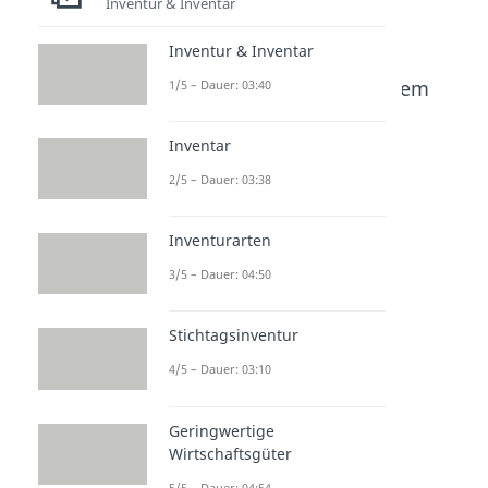
Inventur & Inventar
Inventur & Inventar
Beliebte Inhalte aus dem
1/5 – Dauer: 03:40
Bereich
Externes
Rechnungswesen
Inventar
2/5 – Dauer: 03:38
Aktivtau
Bilanzve
Bilanzan
sch &
rlängeru
alyse
Inventurarten
Passivta
ng &
Dauer: 05:04
3/5 – Dauer: 04:50
usch
Bilanzve
Dauer: 02:40
rkürzun
g
Stichtagsinventur
Dauer: 02:10
4/5 – Dauer: 03:10
Geringwertige
Wirtschaftsgüter
5/5 – Dauer: 04:54