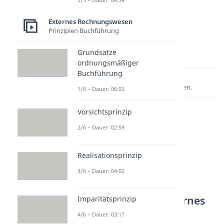
Externes Rechnungswesen
Prinzipien Buchführung
Grundsätze
ordnungsmäßiger
Buchführung
Lernen lohnt sich!
Entdecke hier deine Chancen.
1/6 – Dauer: 06:02
Vorsichtsprinzip
2/6 – Dauer: 02:59
Realisationsprinzip
3/6 – Dauer: 04:02
Weitere Inhalte: Externes
Imparitätsprinzip
Rechnungswesen
4/6 – Dauer: 03:17