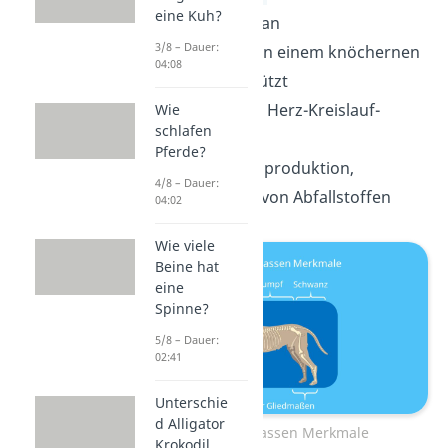
eine Kuh?
zentralem Organ
3/8 – Dauer:
Gehirn
wird von einem knöchernen
04:08
Schädel geschützt
Geschlossenes Herz-Kreislauf-
Wie
schlafen
System
Pferde?
Niere
zur Harnproduktion,
4/8 – Dauer:
Ausscheidung von Abfallstoffen
04:02
Wie viele
Beine hat
eine
Spinne?
5/8 – Dauer:
02:41
Unterschie
d Alligator
Wirbeltierklassen Merkmale
Krokodil