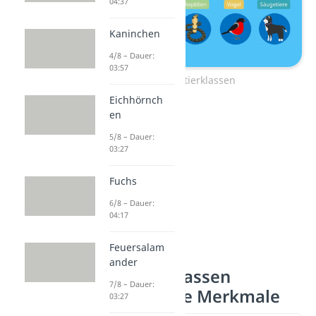
04:37
Kaninchen
4/8 – Dauer:
03:57
Wirbeltierklassen
Eichhörnch
en
5/8 – Dauer:
03:27
Fuchs
6/8 – Dauer:
04:17
Feuersalam
ander
Wirbeltierklassen
7/8 – Dauer:
gemeinsame Merkmale
03:27