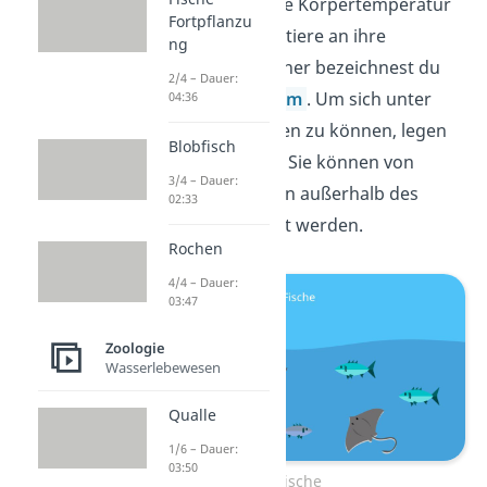
Wasser atmen. Ihre Körpertemperatur
Fortpflanzu
passen die Wassertiere an ihre
ng
Umgebung an. Daher bezeichnest du
2/4 – Dauer:
sie als
wechselwarm
. Um sich unter
04:36
Wasser fortpflanzen zu können, legen
Blobfisch
die Weibchen Eier. Sie können von
3/4 – Dauer:
männlichen Fischen außerhalb des
02:33
Körpers befruchtet werden.
Rochen
4/4 – Dauer:
03:47
Zoologie
Wasserlebewesen
Qualle
1/6 – Dauer:
03:50
Fische