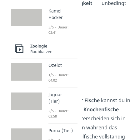
Wasserabhängigkeit
unbedingt
Kamel
Höcker
5/5 – Dauer:
02:41
Zoologie
Raubkatzen
Ozelot
1/5 – Dauer:
04:02
Fische
Jaguar
Die Tiergruppe der
Fische
kannst du in
(Tier)
Knorpelfische
und
Knochenfische
2/5 – Dauer:
03:58
unterteilen. Sie unterscheiden sich in
ihrem Skelett. Denn während das
Puma (Tier)
Skelett der Knorpelfische vollständig