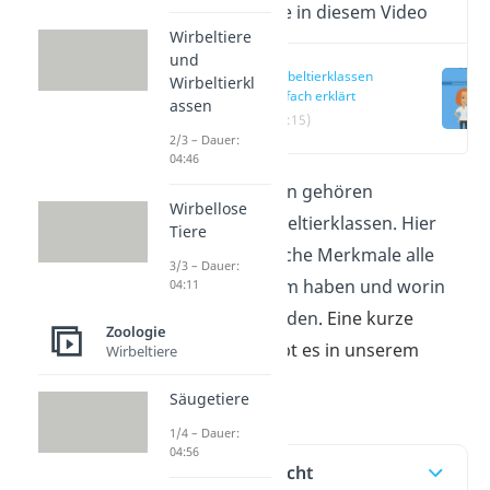
Wichtige Inhalte in diesem Video
Wirbeltiere
und
Wirbeltierklassen
Wirbeltierkl
einfach erklärt
assen
(00:15)
2/3 – Dauer:
04:46
Zu den Wirbeltieren gehören
Wirbellose
verschiedene Wirbeltierklassen. Hier
Tiere
zeigen wir dir, welche Merkmale alle
3/3 – Dauer:
Klassen gemeinsam haben und worin
04:11
sie sich unterscheiden
. Eine kurze
Zoologie
Erklärung dazu gibt es in unserem
Wirbeltiere
Video
!
Säugetiere
1/4 – Dauer:
04:56
Inhaltsübersicht