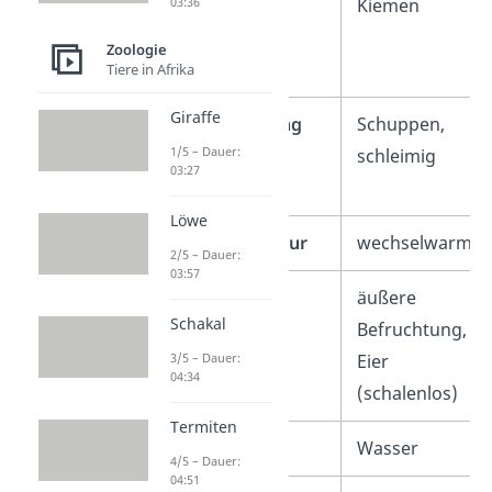
03:36
Atmung
Kiemen
Zoologie
Tiere in Afrika
Giraffe
Körperbedeckung
Schuppen,
1/5 – Dauer:
schleimig
03:27
Löwe
Körpertemperatur
wechselwarm
2/5 – Dauer:
03:57
Fortpflanzung
äußere
Schakal
Befruchtung,
3/5 – Dauer:
Eier
04:34
(schalenlos)
Termiten
Lebensraum
Wasser
4/5 – Dauer:
04:51