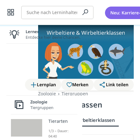
Suche
Neu: Karriere
Lernen lohnt sich!
Entdecke hier deine Chancen.
Lernplan
Merken
Link teilen
Zoologie
Tiergruppen
Zoologie
Wirbeltierklassen
Tiergruppen
Wirbeltiere
Wirbeltierklassen
Tierarten
1/3 – Dauer:
04:40