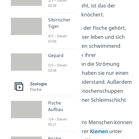
3/5 – Dauer:
aus Knorpeln besteht, ist das der
02:58
Knochenfische verknöchert.
Sibirischer
Tiger
Zu den Merkmalen der Fische gehört,
4/5 – Dauer:
dass sie unter Wasser leben und sich
03:06
mithilfe ihrer Flossen schwimmend
fortbewegen. Dank ihrer
Gepard
Stromlinienform (an die Strömung
5/5 – Dauer:
03:58
angepasste Form) haben sie nur einen
geringen Wasserwiderstand. Außerdem
Zoologie
Fische
ist ihr Körper mit Knochenschuppen
bedeckt, die von einer Schleimschicht
Fische
überzogen sind.
Aufbau
1/4 – Dauer:
Im Gegensatz zu uns Menschen können
05:21
Fische aufgrund ihrer
Kiemen
unter
Fische