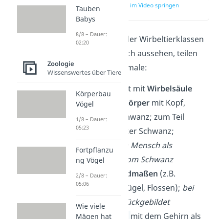
zur Stelle im Video springen
Tauben
(00:52)
Babys
8/8 – Dauer:
Obwohl die Tiere der Wirbeltierklassen
02:20
sehr unterschiedlich aussehen, teilen
Zoologie
sie folgende Merkmale:
Wissenswertes über Tiere
Knochenskelett mit
Wirbelsäule
Körperbau
Gegliederter Körper
mit Kopf,
Vögel
Rumpf und Schwanz; zum Teil
1/8 – Dauer:
05:23
zurückgebildeter Schwanz;
Steißbein beim Mensch als
Fortpflanzu
Überbleibsel vom Schwanz
ng Vögel
Zwei Paar
Gliedmaßen
(z.B.
2/8 – Dauer:
05:06
Arme/Beine, Flügel, Flossen);
bei
Schlangen zurückgebildet
Wie viele
Nervensystem
mit dem Gehirn als
Mägen hat