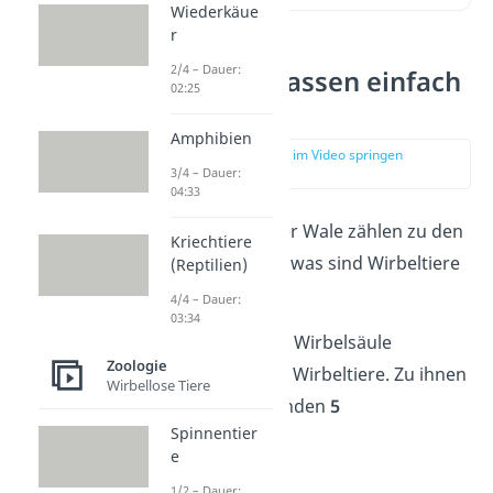
Wiederkäue
r
2/4 – Dauer:
Wirbeltierklassen einfach
02:25
erklärt
Amphibien
zur Stelle im Video springen
(00:15)
3/4 – Dauer:
04:33
Frösche, Affen oder Wale zählen zu den
Kriechtiere
Wirbeltieren. Aber was sind Wirbeltiere
(Reptilien)
eigentlich?
4/4 – Dauer:
03:34
Alle Tiere mit einer Wirbelsäule
Zoologie
bezeichnest du als Wirbeltiere. Zu ihnen
Wirbellose Tiere
gehören die folgenden
5
Spinnentier
Wirbeltierklassen
:
e
Fische
1/2 – Dauer: