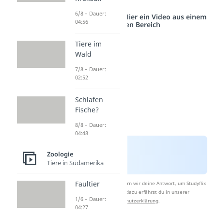
6/8 – Dauer:
Studyflix vernetzt: Hier ein Video aus einem
04:56
anderen Bereich
Tiere im
Wald
7/8 – Dauer:
02:52
Schlafen
Fische?
8/8 – Dauer:
04:48
Zoologie
Tiere in Südamerika
Faultier
Nach Beantwortung speichern wir deine Antwort, um Studyflix
zu verbessern. Mehr dazu erfährst du in unserer
1/6 – Dauer:
Datenschutzerklärung
.
04:27