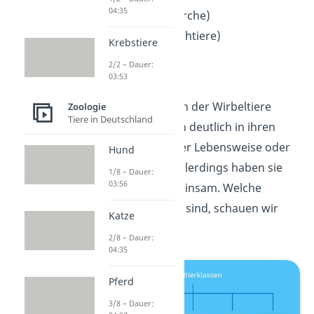
04:35
Amphibien (Lurche)
Reptilien (Kriechtiere)
Krebstiere
Vögel
2/2 – Dauer:
Säugetiere
03:53
Die großen Klassen der Wirbeltiere
Zoologie
Tiere in Deutschland
unterschieden sich deutlich in ihren
Merkmalen, wie der Lebensweise oder
Hund
dem Körperbau. Allerdings haben sie
1/8 – Dauer:
03:56
auch einiges gemeinsam. Welche
Eigenschaften das sind, schauen wir
Katze
uns jetzt an.
2/8 – Dauer:
04:35
Pferd
3/8 – Dauer: