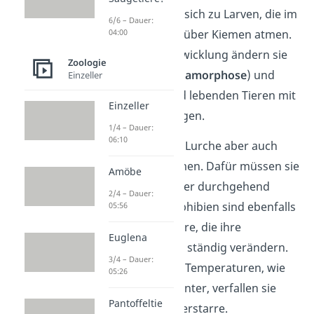
(Laich) entwickeln sich zu Larven, die im
6/6 – Dauer:
04:00
Wasser leben und über Kiemen atmen.
Im Laufe ihrer Entwicklung ändern sie
Zoologie
ihre Gestalt (=
Metamorphose
) und
Einzeller
werden zu an Land lebenden Tieren mit
Einzeller
sackförmigen Lungen.
1/4 – Dauer:
06:10
Zusätzlich können Lurche aber auch
über ihre Haut atmen. Dafür müssen sie
Amöbe
die dünne Haut aber durchgehend
2/4 – Dauer:
feucht halten. Amphibien sind ebenfalls
05:56
wechselwarme
Tiere, die ihre
Euglena
Körpertemperatur ständig verändern.
3/4 – Dauer:
Bei sehr niedrigen Temperaturen, wie
05:26
zum Beispiel im Winter, verfallen sie
Pantoffeltie
sogar in eine Winterstarre.