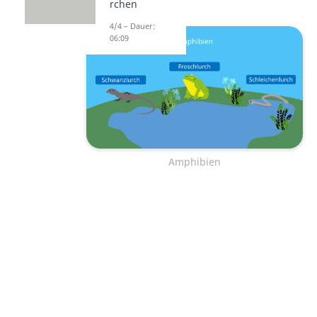
rchen
4/4 – Dauer:
06:09
Amphibien