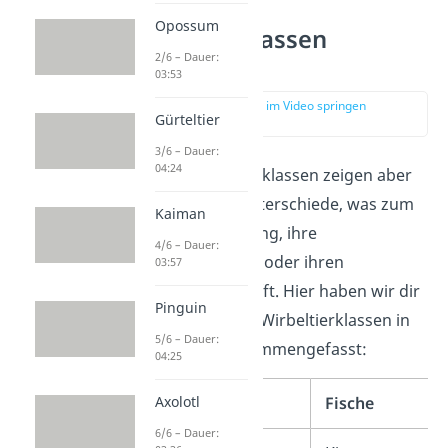
Opossum
Wirbeltierklassen
2/6 – Dauer:
Vergleich
03:53
zur Stelle im Video springen
Gürteltier
(01:23)
3/6 – Dauer:
04:24
Die fünf Wirbeltierklassen zeigen aber
auch deutliche Unterschiede, was zum
Kaiman
Beispiel ihre Atmung, ihre
4/6 – Dauer:
Körperbedeckung oder ihren
03:57
Lebensraum betrifft. Hier haben wir dir
Pinguin
die Merkmale der Wirbeltierklassen in
5/6 – Dauer:
einer Tabelle zusammengefasst:
04:25
Axolotl
Fische
6/6 – Dauer: