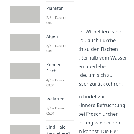
Plankton
Amphibien
2/6 – Dauer:
04:29
Die zweite Klasse der Wirbeltiere sind
Algen
die
Amphibien
, die du auch
Lurche
3/6 – Dauer:
nennst. Im Vergleich zu den Fischen
04:15
können sie auch außerhalb vom Wasser
Kiemen
in feuchten Gebieten überleben.
Fisch
Allerdings müssen sie, um sich zu
4/6 – Dauer:
vermehren, ins Wasser zurückkehren.
03:04
Bei Schwanzlurchen findet zur
Walarten
Fortpflanzung eine innere Befruchtung
5/6 – Dauer:
statt, während du bei Froschlurchen
05:01
eine äußere Befruchtung wie bei den
Sind Haie
Fischen beobachten kannst. Die Eier
Säugetiere?