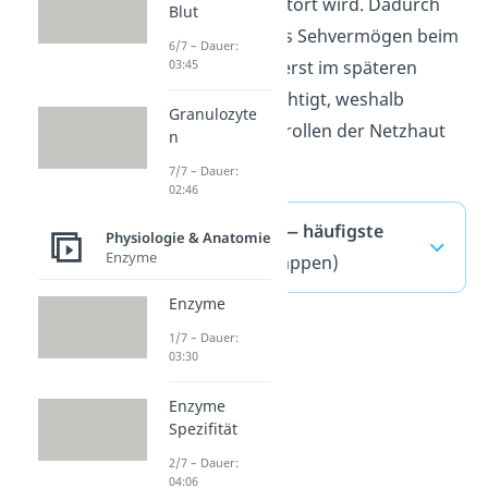
Durchblutung gestört wird. Dadurch
Blut
sterben sie ab. Das Sehvermögen beim
6/7 – Dauer:
grünen Star wird erst im späteren
03:45
Stadium beeinträchtigt, weshalb
Granulozyte
regelmäßige Kontrollen der Netzhaut
n
wichtig sind.
7/7 – Dauer:
02:46
Blinder Fleck — häufigste
Physiologie & Anatomie
Enzyme
Fragen
(ausklappen)
Enzyme
1/7 – Dauer:
03:30
Enzyme
Spezifität
2/7 – Dauer:
04:06