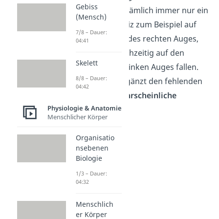
Gebiss
Blindheit betrifft nämlich immer nur ein
(Mensch)
Auge! Trifft ein Reiz zum Beispiel auf
7/8 – Dauer:
den blinden Fleck des rechten Auges,
04:41
kann er nicht gleichzeitig auf den
Skelett
blinden Fleck des linken Auges fallen.
8/8 – Dauer:
Das linke Auge ergänzt den fehlenden
04:42
Bereich durch
wahrscheinliche
Physiologie & Anatomie
Informationen
.
Menschlicher Körper
Organisatio
nsebenen
Biologie
1/3 – Dauer:
04:32
Menschlich
er Körper