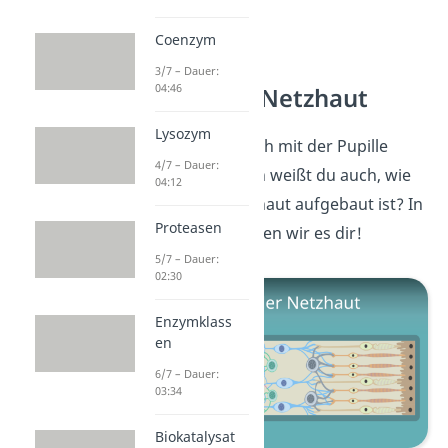
Coenzym
3/7 – Dauer:
04:46
Aufbau der Netzhaut
Lysozym
Jetzt kennst du dich mit der Pupille
4/7 – Dauer:
bestens aus! Doch weißt du auch, wie
04:12
die restliche Netzhaut aufgebaut ist? In
Proteasen
diesem
Video
zeigen wir es dir!
5/7 – Dauer:
02:30
Enzymklass
en
6/7 – Dauer:
03:34
Biokatalysat