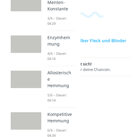
Menten-
Konstante
3/6 – Dauer:
04:29
Enzymhem
zur Videoseite: Gelber Fleck und Blinder
mung
Fleck
4/6 – Dauer:
04:16
Lernen lohnt sich!
Entdecke hier deine Chancen.
Allosterisch
e
Hemmung
5/6 – Dauer:
04:14
Kompetitive
Hemmung
6/6 – Dauer:
04:34