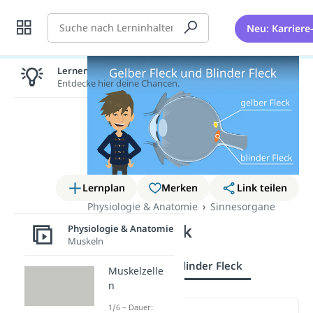
Suche
Neu: Karriere
Lernen lohnt sich!
Entdecke hier deine Chancen.
Lernplan
Merken
Link teilen
Physiologie & Anatomie
Sinnesorgane
Blinder Fleck
Physiologie & Anatomie
Muskeln
Gelber Fleck
Blinder Fleck
Muskelzelle
n
1/6 – Dauer: