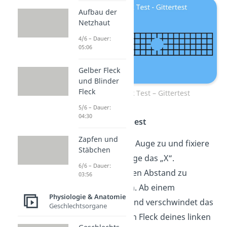
Aufbau der
Netzhaut
4/6 – Dauer:
05:06
Gelber Fleck
und Blinder
Fleck
Blinder Fleck Test – Gittertest
5/6 – Dauer:
04:30
Punkt- und Kreuztest
Zapfen und
Halte dein rechtes Auge zu und fixiere
Stäbchen
mit dem linken Auge das „X“.
6/6 – Dauer:
Vergrößere nun den Abstand zu
03:56
deinem Bildschirm. Ab einem
Physiologie & Anatomie
bestimmten Abstand verschwindet das
Geschlechtsorgane
O, da es im blinden Fleck deines linken