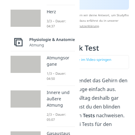
Herz
Nach Beantwortung speichern wir deine Antwort, um Studyflix
zu verbessern. Mehr dazu erfährst du in unserer
3/3 – Dauer:
Datenschutzerklärung
.
04:37
Physiologie & Anatomie
Atmung
Blinder Fleck Test
Atmungsor
zur Stelle im Video springen
gane
(03:30)
1/3 – Dauer:
04:50
Normalerweise blendet das Gehirn den
blinden Fleck im Auge einfach aus.
Innere und
Obwohl er dir im Alltag deshalb gar
äußere
Atmung
nicht auffällt, kannst du den blinden
Fleck mit einfachen
Tests
nachweisen.
2/3 – Dauer:
05:07
Wir zeigen dir zwei Tests für den
blinden Fleck:
Gasaustaus