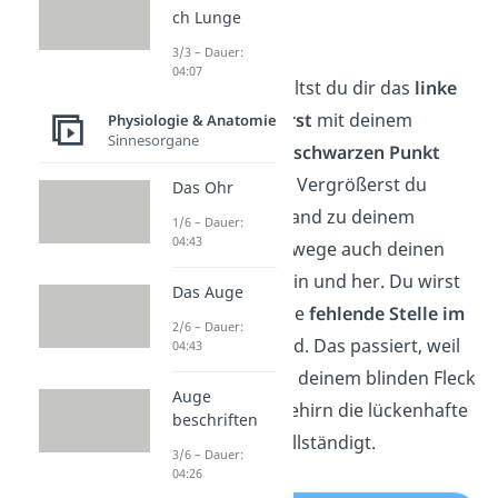
ch Lunge
Gittertest
3/3 – Dauer:
04:07
Bei diesem Test hältst du dir das
linke
Auge zu
und
fixierst
mit deinem
Physiologie & Anatomie
Sinnesorgane
rechten Auge den
schwarzen Punkt
neben dem Gitter. Vergrößerst du
Das Ohr
langsam den Abstand zu deinem
1/6 – Dauer:
04:43
Bildschirm und bewege auch deinen
Kopf in bisschen hin und her. Du wirst
Das Auge
feststellen, dass die
fehlende Stelle im
2/6 – Dauer:
Gitter ergänzt
wird. Das passiert, weil
04:43
die leere Stelle auf deinem blinden Fleck
Auge
landet und dein Gehirn die lückenhafte
beschriften
Information vervollständigt.
3/6 – Dauer:
04:26