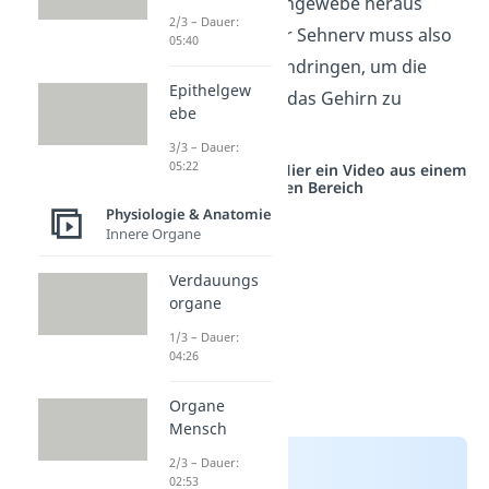
Auge aus dem Hirngewebe heraus
2/3 – Dauer:
entwickelt hat. Der Sehnerv muss also
05:40
die Netzhaut durchdringen, um die
Epithelgew
Informationen an das Gehirn zu
ebe
übermitteln.
3/3 – Dauer:
05:22
Studyflix vernetzt: Hier ein Video aus einem
anderen Bereich
Physiologie & Anatomie
Innere Organe
Verdauungs
organe
1/3 – Dauer:
04:26
Organe
Mensch
2/3 – Dauer:
02:53