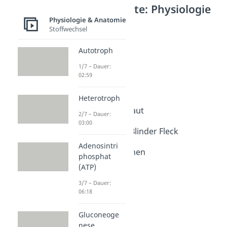
Weitere Inhalte: Physiologie
& Anatomie
Physiologie & Anatomie
Stoffwechsel
Sinnesorgane
Das Ohr
Autotroph
Dauer: 04:43
1/7 – Dauer:
Das Auge
02:59
Dauer: 04:43
Auge beschriften
Heterotroph
Dauer: 04:26
Aufbau der Netzhaut
2/7 – Dauer:
Dauer: 05:06
03:00
Gelber Fleck und Blinder Fleck
Dauer: 04:30
Adenosintri
Zapfen und Stäbchen
phosphat
Dauer: 03:56
(ATP)
3/7 – Dauer:
06:18
Gluconeoge
nese