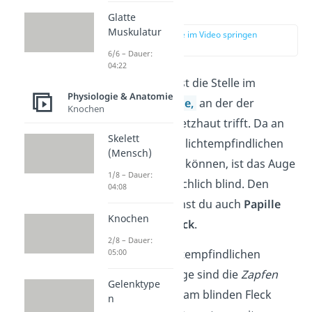
erklärt
Glatte
Muskulatur
zur Stelle im Video springen
(02:24)
6/6 – Dauer:
04:22
Der
blinde Fleck
ist die Stelle im
Physiologie & Anatomie
menschlichen
Auge,
an der der
Knochen
Sehnerv auf die Netzhaut trifft. Da an
Skelett
dieser Stelle keine lichtempfindlichen
(Mensch)
Rezeptoren sitzen können, ist das Auge
1/8 – Dauer:
an der Stelle tatsächlich blind. Den
04:08
blinden Fleck nennst du auch
Papille
Knochen
oder
Mariotte-Fleck
.
2/8 – Dauer:
05:00
Übrigens
:
Die lichtempfindlichen
Rezeptoren im Auge sind die
Zapfen
Gelenktype
und
Stäbchen
. Da am blinden Fleck
n