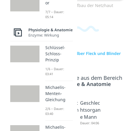
or
Zum Video: Aufbau der Netzhaut
7/7 – Dauer:
05:14
Physiologie & Anatomie
Enzyme: Wirkung
Schlüssel-
zur Videoseite: Gelber Fleck und Blinder
Schloss-
Fleck
Prinzip
1/6 – Dauer:
03:41
Beliebte Inhalte aus dem Bereich
Physiologie & Anatomie
Michaelis-
Menten-
Gleichung
Zapfen
Geschlec
Geschlec
2/6 – Dauer:
und
htsorgan
htsorgan
03:40
Stäbchen
e Frau
e Mann
Dauer: 03:56
Dauer: 04:25
Dauer: 04:06
Michaelis-