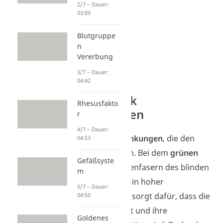
2/7 – Dauer:
03:09
Blutgruppe
n
Vererbung
3/7 – Dauer:
04:42
Blinder Fleck
Rhesusfakto
Erkrankungen
r
4/7 – Dauer:
Es gibt viele
Erkrankungen
, die den
04:53
Sehnerv schädigen. Bei dem
grünen
Gefäßsyste
Star
sind die Nervenfasern des blinden
m
Flecks betroffen. Ein hoher
5/7 – Dauer:
Augeninnendruck sorgt dafür, dass die
04:50
Nerven geschädigt und ihre
Goldenes