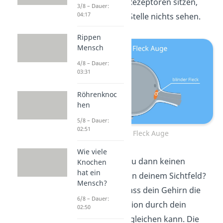
keine der beiden Rezeptoren sitzen,
3/8 – Dauer:
04:17
kannst du an der Stelle nichts sehen.
Rippen
Mensch
4/8 – Dauer:
03:31
Röhrenknoc
hen
5/8 – Dauer:
02:51
Blinder Fleck Auge
Wie viele
Doch wieso hast du dann keinen
Knochen
hat ein
schwarzen Punkt
in deinem Sichtfeld?
Mensch?
Das liegt daran, dass dein Gehirn die
6/8 – Dauer:
fehlende Information durch dein
02:50
anderes Auge ausgleichen kann. Die