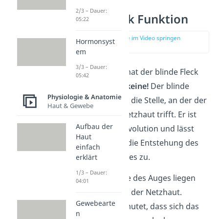
2/3 – Dauer:
Blinder Fleck Funktion
05:22
zur Stelle im Video springen
Hormonsyst
(03:12)
em
3/3 – Dauer:
Welche
Funktion
hat der blinde Fleck
05:42
im Sichtfeld?
Gar keine!
Der blinde
Physiologie & Anatomie
Fleck markiert nur die Stelle, an der der
Haut & Gewebe
Sehnerv auf die Netzhaut trifft. Er ist
Aufbau der
ein Ergebnis der Evolution und lässt
Haut
Rückschlüsse auf die Entstehung des
einfach
menschlichen Auges zu.
erklärt
1/3 – Dauer:
Die Nervenstränge des Auges liegen
04:01
auf der Innenseite der Netzhaut.
Gewebearte
Deshalb wird vermutet, dass sich das
n