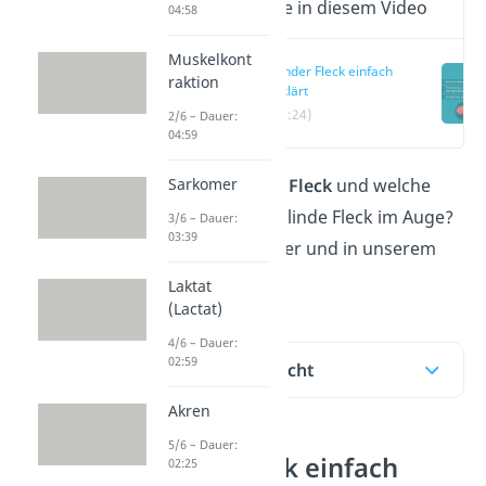
Wichtige Inhalte in diesem Video
04:58
Muskelkont
Blinder Fleck einfach
raktion
erklärt
(02:24)
2/6 – Dauer:
04:59
Sarkomer
Was ist der
blinde Fleck
und welche
Funktion hat der blinde Fleck im Auge?
3/6 – Dauer:
03:39
Das erfährst du hier und in unserem
Video!
Laktat
(Lactat)
4/6 – Dauer:
02:59
Inhaltsübersicht
Akren
5/6 – Dauer:
Blinder Fleck einfach
02:25