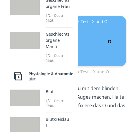
Geschlechts
Auges landet.
organe Frau
1/2 – Dauer:
04:25
Geschlechts
organe
Mann
2/2 – Dauer:
04:06
Blinder Fleck Test – X und O
Physiologie & Anatomie
Blut
Dasselbe kannst du mit dem blinden
Blut
Fleck des rechten Auges machen. Halte
1/7 – Dauer:
das linke Auge zu, fixiere das O und das
05:06
X verschwindet.
Blutkreislau
f