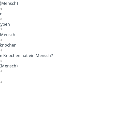
 (Mensch)
08
en
00
typen
17
 Mensch
31
knochen
51
le Knochen hat ein Mensch?
50
 (Mensch)
41
42