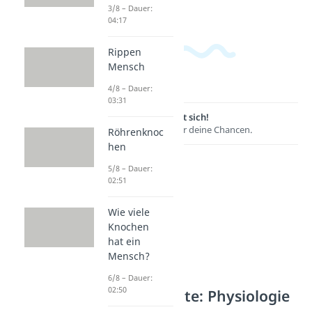
3/8 – Dauer:
04:17
Rippen
Mensch
4/8 – Dauer:
03:31
Lernen lohnt sich!
Entdecke hier deine Chancen.
Röhrenknoc
hen
5/8 – Dauer:
02:51
Wie viele
Knochen
hat ein
Mensch?
6/8 – Dauer:
02:50
Weitere Inhalte: Physiologie