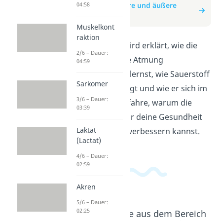
04:58
zum Beitrag: Innere und äußere
Atmung
Muskelkont
raktion
In diesem Video wird erklärt, wie die
2/6 – Dauer:
innere und äußere Atmung
04:59
funktionieren. Du lernst, wie Sauerstoff
Sarkomer
in die Lunge gelangt und wie er sich im
3/6 – Dauer:
Körper verteilt. Erfahre, warum die
03:39
Atmung wichtig für deine Gesundheit
Laktat
ist und wie du sie verbessern kannst.
(Lactat)
4/6 – Dauer:
02:59
Akren
5/6 – Dauer:
02:25
Beliebte Inhalte aus dem Bereich