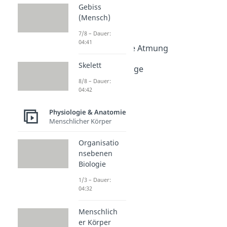
& Anatomie
Gebiss
Atmung
(Mensch)
Atmungsorgane
7/8 – Dauer:
Dauer: 04:50
04:41
Innere und äußere Atmung
Dauer: 05:07
Skelett
Gasaustausch Lunge
Dauer: 04:07
8/8 – Dauer:
04:42
Physiologie & Anatomie
Menschlicher Körper
Organisatio
nsebenen
Biologie
1/3 – Dauer:
04:32
Menschlich
er Körper