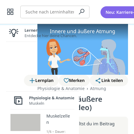
Suche
Neu: Karriere
Lernen lohnt sich!
Entdecke hier deine Chancen.
Lernplan
Merken
Link teilen
Physiologie & Anatomie
Atmung
Innere und äußere
Physiologie & Anatomie
Muskeln
Atmung (Video)
Muskelzelle
n
Weitere Infos erhältst du im Beitrag
zum Video
1/6 – Dauer: