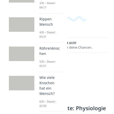
3/8 – Dauer:
04:17
Rippen
Mensch
4/8 – Dauer:
03:31
Lernen lohnt sich!
Entdecke hier deine Chancen.
Röhrenknoc
hen
5/8 – Dauer:
02:51
Wie viele
Knochen
hat ein
Mensch?
6/8 – Dauer:
02:50
Weitere Inhalte: Physiologie