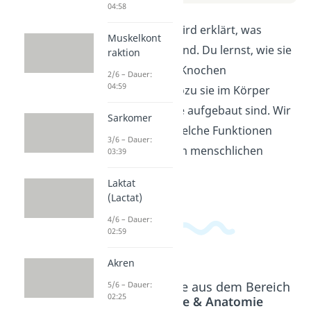
04:58
In diesem Video wird erklärt, was
Muskelkont
Röhrenknochen sind. Du lernst, wie sie
raktion
sich von anderen Knochen
2/6 – Dauer:
04:59
unterscheiden, wozu sie im Körper
dienen und wie sie aufgebaut sind. Wir
Sarkomer
zeigen dir auch, welche Funktionen
3/6 – Dauer:
Röhrenknochen im menschlichen
03:39
Skelett haben.
Laktat
(Lactat)
4/6 – Dauer:
02:59
Akren
Beliebte Inhalte aus dem Bereich
5/6 – Dauer:
02:25
Physiologie & Anatomie