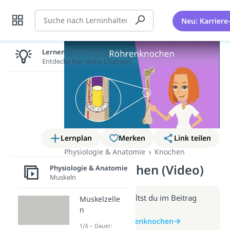
Suche
Neu: Karriere
Lernen lohnt sich!
Entdecke hier deine Chancen.
Lernplan
Merken
Link teilen
Physiologie & Anatomie
Knochen
Röhrenknochen (Video)
Physiologie & Anatomie
Muskeln
Weitere Infos erhältst du im Beitrag
Muskelzelle
zum Video
n
zum Beitrag: Röhrenknochen
1/6 – Dauer: