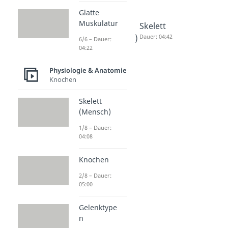
Glatte
Muskulatur
Wie viele
Gebiss
Skelett
Knochen
(Mensch)
Dauer: 04:42
6/6 – Dauer:
04:22
hat ein
Dauer: 04:41
Mensch?
Physiologie & Anatomie
Dauer: 02:50
Knochen
Skelett
(Mensch)
1/8 – Dauer:
04:08
Knochen
2/8 – Dauer:
05:00
Gelenktype
n