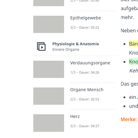
2/3 – Dauer: 05:40
aufgeba
mehr.
Epithelgewebe
3/3 – Dauer: 05:22
Neben 
Bän
Physiologie & Anatomie
Innere Organe
Kno
Kno
Verdauungsorgane
Keh
1/3 – Dauer: 04:26
Das ges
Organe Mensch
ein
2/3 – Dauer: 02:53
und
Herz
Merke:
3/3 – Dauer: 04:37