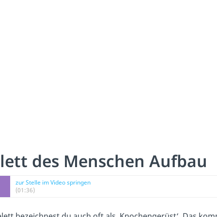
lett des Menschen Aufbau
zur Stelle im Video springen
(01:36)
lett bezeichnest du auch oft als ‚Knochengerüst‘. Das kom