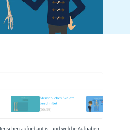
Menschliches Skelett
Skelett 
beschriftet
(00:35)
(03:42)
es Menschen aufgebaut ist und welche Aufgaben