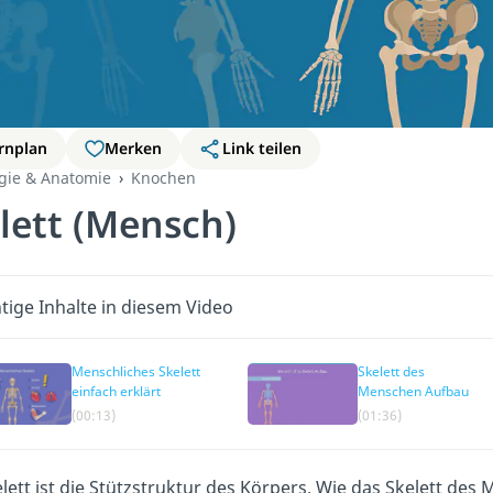
rnplan
Merken
Link teilen
ogie & Anatomie
Knochen
lett (Mensch)
tige Inhalte in diesem Video
Menschliches Skelett
Skelett des
einfach erklärt
Menschen Aufbau
(00:13)
(01:36)
lett ist die Stützstruktur des Körpers. Wie das Skelett d