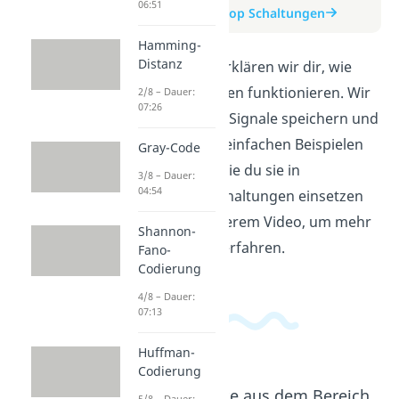
06:51
zum Beitrag: Flipflop Schaltungen
Hamming-
Distanz
In diesem Video erklären wir dir, wie
Flipflop Schaltungen funktionieren. Wir
2/8 – Dauer:
07:26
zeigen dir, wie sie Signale speichern und
weitergeben. Mit einfachen Beispielen
Gray-Code
erklären wir dir, wie du sie in
3/8 – Dauer:
04:54
elektronischen Schaltungen einsetzen
kannst. Folge unserem Video, um mehr
Shannon-
über Flipflops zu erfahren.
Fano-
Codierung
4/8 – Dauer:
07:13
Huffman-
Codierung
Beliebte Inhalte aus dem Bereich
5/8 – Dauer: