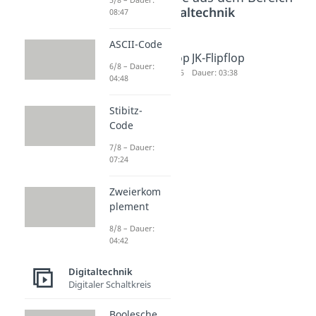
Digitaltechnik
08:47
ASCII-Code
RS-
D-Flipflop
JK-Flipflop
6/8 – Dauer:
Flipflop
Dauer: 03:55
Dauer: 03:38
04:48
Dauer: 02:59
Stibitz-
Code
7/8 – Dauer:
07:24
Zweierkom
plement
8/8 – Dauer:
04:42
Digitaltechnik
Digitaler Schaltkreis
Boolesche