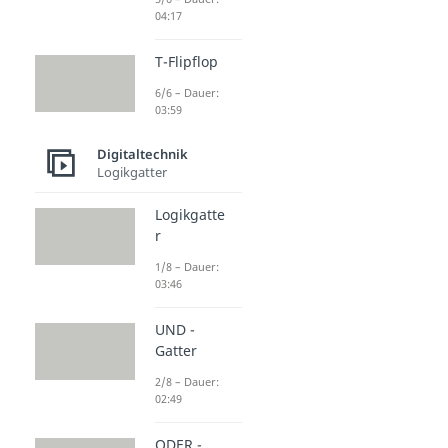
04:17
T-Flipflop
6/6 – Dauer:
03:59
Digitaltechnik
Logikgatter
Logikgatte
r
1/8 – Dauer:
03:46
UND -
Gatter
2/8 – Dauer:
02:49
ODER -