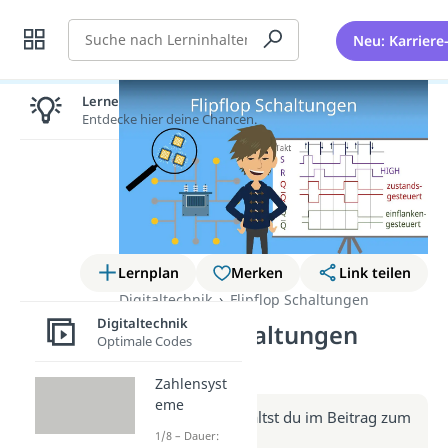
Suche
Neu: Karriere
Lernen lohnt sich!
Entdecke hier deine Chancen.
Lernplan
Merken
Link teilen
Digitaltechnik
Flipflop Schaltungen
Digitaltechnik
Flipflop Schaltungen
Optimale Codes
(Video)
Zahlensyst
eme
Weitere Infos erhältst du im Beitrag zum
1/8 – Dauer:
Video