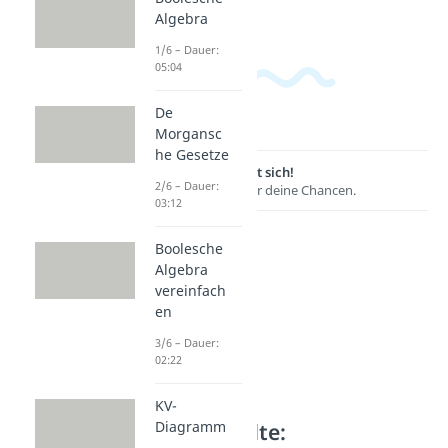
Algebra
1/6 – Dauer:
05:04
De
Morgansc
he Gesetze
Lernen lohnt sich!
2/6 – Dauer:
Entdecke hier deine Chancen.
03:12
Boolesche
Algebra
vereinfach
en
3/6 – Dauer:
02:22
KV-
Weitere Inhalte:
Diagramm