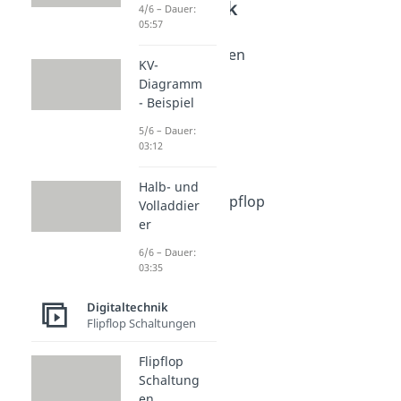
Digitaltechnik
4/6 – Dauer:
05:57
Flipflop Schaltungen
Flipflop Schaltungen
KV-
Dauer: 05:25
Diagramm
RS-Flipflop
- Beispiel
Dauer: 02:59
D-Flipflop
5/6 – Dauer:
03:12
Dauer: 03:55
JK-Flipflop
Dauer: 03:38
Halb- und
JK-Master-Slave Flipflop
Volladdier
Dauer: 04:17
er
T-Flipflop
6/6 – Dauer:
Dauer: 03:59
03:35
Digitaltechnik
Flipflop Schaltungen
Flipflop
Schaltung
en