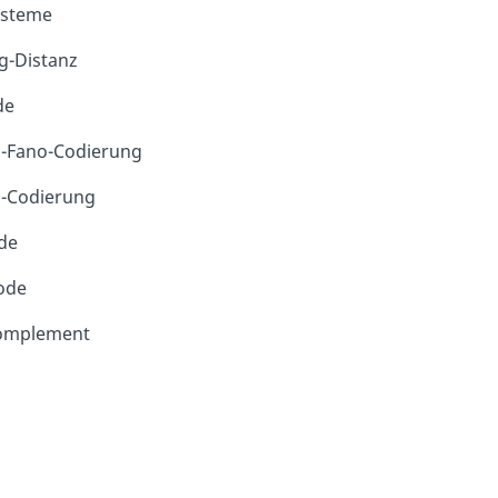
ysteme
-Distanz
de
-Fano-Codierung
-Codierung
de
Code
omplement