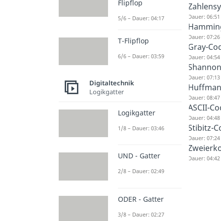
Flipflop
Zahlens
Dauer: 06:51
5/6 – Dauer: 04:17
Hamming
Dauer: 07:26
T-Flipflop
Gray-Co
6/6 – Dauer: 03:59
Dauer: 04:54
Shannon
Dauer: 07:13
Digitaltechnik
Huffman
Logikgatter
Dauer: 08:47
ASCII-Co
Logikgatter
Dauer: 04:48
Stibitz-
1/8 – Dauer: 03:46
Dauer: 07:24
Zweierk
UND - Gatter
Dauer: 04:42
2/8 – Dauer: 02:49
ODER - Gatter
3/8 – Dauer: 02:27