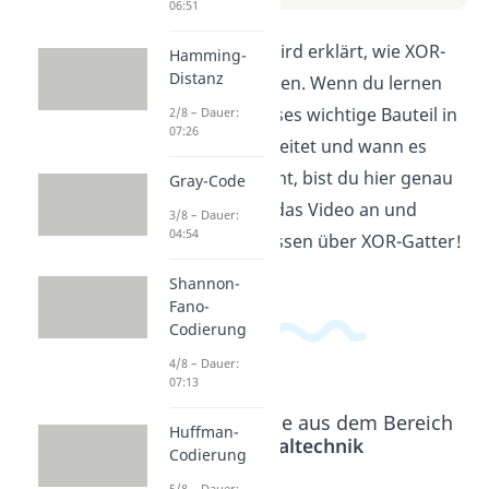
06:51
In diesem Video wird erklärt, wie XOR-
Hamming-
Distanz
Gatter funktionieren. Wenn du lernen
möchtest, wie dieses wichtige Bauteil in
2/8 – Dauer:
07:26
der Elektronik arbeitet und wann es
zum Einsatz kommt, bist du hier genau
Gray-Code
richtig. Schau dir das Video an und
3/8 – Dauer:
04:54
erweitere dein Wissen über XOR-Gatter!
Shannon-
Fano-
Codierung
4/8 – Dauer:
07:13
Beliebte Inhalte aus dem Bereich
Huffman-
Digitaltechnik
Codierung
5/8 – Dauer: