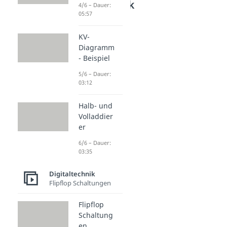
Digitaltechnik
4/6 – Dauer:
05:57
Logikgatter
Logikgatter
KV-
Dauer: 03:46
Diagramm
UND - Gatter
- Beispiel
Dauer: 02:49
ODER - Gatter
5/6 – Dauer:
03:12
Dauer: 02:27
NICHT - Gatter
Dauer: 02:13
Halb- und
NAND - Gatter
Volladdier
Dauer: 01:55
er
NOR - Gatter
6/6 – Dauer:
Dauer: 02:12
03:35
XOR - Gatter
Dauer: 03:09
Digitaltechnik
XNOR - Gatter
Flipflop Schaltungen
Dauer: 03:54
Flipflop
Schaltung
en