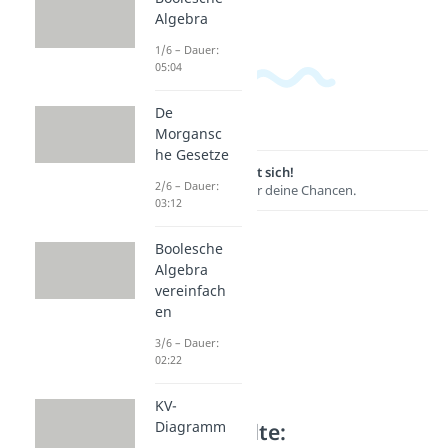
Algebra
1/6 – Dauer:
05:04
De
Morgansc
he Gesetze
Lernen lohnt sich!
2/6 – Dauer:
Entdecke hier deine Chancen.
03:12
Boolesche
Algebra
vereinfach
en
3/6 – Dauer:
02:22
KV-
Weitere Inhalte:
Diagramm