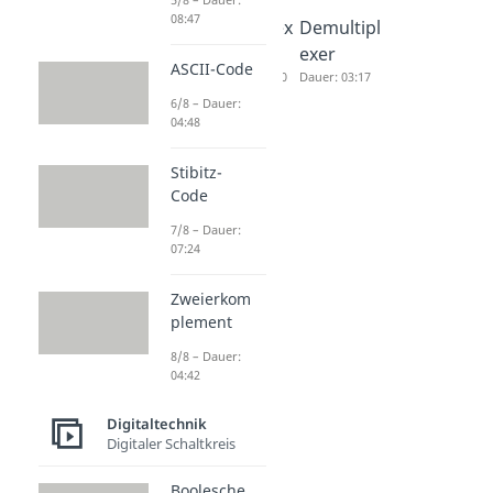
08:47
XNOR -
Multiplex
Demultipl
Gatter
er
exer
ASCII-Code
Dauer: 03:54
Dauer: 04:40
Dauer: 03:17
6/8 – Dauer:
04:48
Stibitz-
Code
7/8 – Dauer:
07:24
Zweierkom
plement
8/8 – Dauer:
04:42
Digitaltechnik
Digitaler Schaltkreis
Boolesche