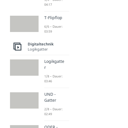
04:17
T-Flipflop
6/6 – Dauer:
03:59
Digitaltechnik
Logikgatter
Logikgatte
r
1/8 – Dauer:
03:46
UND -
Gatter
2/8 – Dauer:
02:49
ODER -