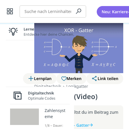
Suche
Neu: Karriere
Lernen lohnt sich!
Entdecke hier deine Chancen.
Lernplan
Merken
Link teilen
Digitaltechnik
Logikgatter
Digitaltechnik
XOR-Gatter (Video)
Optimale Codes
Zahlensyst
Weitere Infos erhältst du im Beitrag zum
eme
Video
zum Beitrag: XOR - Gatter
1/8 – Dauer: