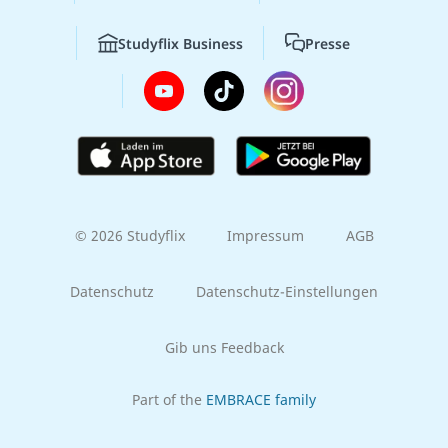
Studyflix Business
Presse
© 2026 Studyflix
Impressum
AGB
Datenschutz
Datenschutz-Einstellungen
Gib uns Feedback
Part of the
EMBRACE family