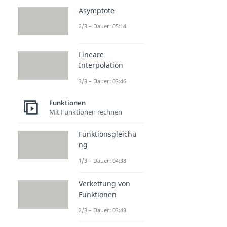
Arcustangens
Asymptote
Dauer: 04:51
Cotangens
2/3 – Dauer: 05:14
Dauer: 04:35
Kosinussatz
Lineare
Dauer: 04:43
Interpolation
Sinussatz
Dauer: 04:27
3/3 – Dauer: 03:46
Eulersche Formel
Dauer: 04:27
Funktionen
Mit Funktionen rechnen
Funktionsgleichu
ng
1/3 – Dauer: 04:38
Verkettung von
Funktionen
2/3 – Dauer: 03:48