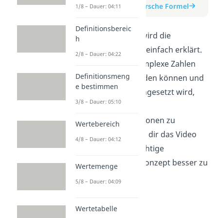
zum Beitrag: Eulersche Formel
1/8 – Dauer: 04:11
Definitionsbereic
In diesem Video wird die
h
Eulersche Formel einfach erklärt.
2/8 – Dauer: 04:22
Du lernst, wie komplexe Zahlen
Definitionsmeng
ausgedrückt werden können und
e bestimmen
wie die Formel eingesetzt wird,
3/8 – Dauer: 05:10
um komplexe
Exponentialfunktionen zu
Wertebereich
berechnen. Schau dir das Video
4/8 – Dauer: 04:12
an, um dieses wichtige
mathematische Konzept besser zu
Wertemenge
verstehen.
5/8 – Dauer: 04:09
Wertetabelle