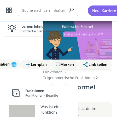
Suche
Neu: Karriere
Lernen lohnt sich!
Entdecke hier deine Chancen.
gaben
Lernplan
Merken
Link teilen
NEU
Funktionen
Trigonometrische Funktionen 2
Eulersche Formel
Funktionen
(Video)
Funktionen - Begriffe
Was ist eine
Weitere Infos erhältst du im
Funktion?
Beitrag zum Video