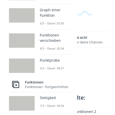
Graph einer
Funktion
3/5 – Dauer: 03:30
Funktionen
Lernen lohnt sich!
verschieben
Entdecke hier deine Chancen.
4/5 – Dauer: 02:34
Punktprobe
5/5 – Dauer: 04:27
Funktionen
Funktionen - fortgeschritten
Weitere Inhalte:
Stetigkeit
Funktionen
1/3 – Dauer: 04:36
Trigonometrische Funktionen 2