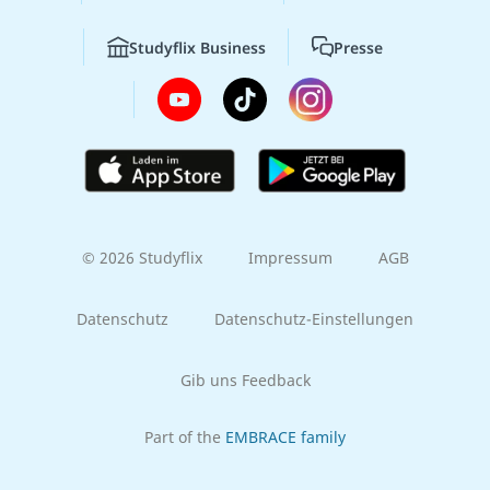
Studyflix Business
Presse
© 2026 Studyflix
Impressum
AGB
Datenschutz
Datenschutz-Einstellungen
Gib uns Feedback
Part of the
EMBRACE family