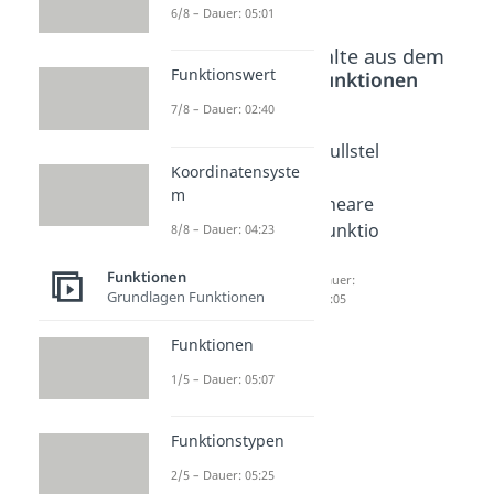
6/8 – Dauer: 05:01
Beliebte Inhalte aus dem
Funktionswert
Bereich
Funktionen
7/8 – Dauer: 02:40
y = mx
Graphe
Nullstel
Koordinatensyste
+ b
n
le
m
Dauer:
zeichne
lineare
03:50
n
Funktio
8/8 – Dauer: 04:23
Dauer:
n
03:30
Funktionen
Dauer:
Grundlagen Funktionen
04:05
Funktionen
1/5 – Dauer: 05:07
Funktionstypen
2/5 – Dauer: 05:25