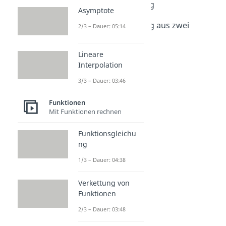
Geradengleichung
Asymptote
Dauer: 05:17
Geradengleichung aus zwei
2/3 – Dauer: 05:14
Punkten
Dauer: 03:17
Lineare
Interpolation
3/3 – Dauer: 03:46
Funktionen
Mit Funktionen rechnen
Funktionsgleichu
ng
1/3 – Dauer: 04:38
Verkettung von
Funktionen
2/3 – Dauer: 03:48