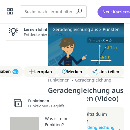
Suche
Neu: Karriere
Lernen lohnt sich!
Entdecke hier deine Chancen.
gaben
Lernplan
Merken
Link teilen
NEU
Funktionen
Geradengleichung
Geradengleichung aus
zwei Punkten (Video)
Funktionen
Funktionen - Begriffe
Weitere Infos erhältst du im
Was ist eine
Beitrag zum Video
Funktion?
zum Beitrag: Geradengleichung