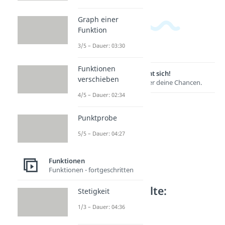
Graph einer
Funktion
3/5 – Dauer: 03:30
Funktionen
Lernen lohnt sich!
verschieben
Entdecke hier deine Chancen.
4/5 – Dauer: 02:34
Punktprobe
5/5 – Dauer: 04:27
Funktionen
Funktionen - fortgeschritten
Weitere Inhalte:
Stetigkeit
Funktionen
1/3 – Dauer: 04:36
Geradengleichung