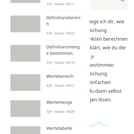
aus zwei Punkten
1/8 – Dauer: 04:11
Definitionsbereic
In diesem Video zeige ich dir, wie
h
du die Geradengleichung
2/8 – Dauer: 04:22
zwischen zwei Punkten berechnen
Definitionsmeng
kannst. Es wird erklärt, wie du die
e bestimmen
Steigung und den y-
3/8 – Dauer: 05:10
Achsenabschnitt bestimmen
kannst, um die Gleichung
Wertebereich
aufzustellen. Mit einfachen
4/8 – Dauer: 04:12
Schritten kannst du dann selbst
Geradengleichungen lösen.
Wertemenge
5/8 – Dauer: 04:09
Wertetabelle