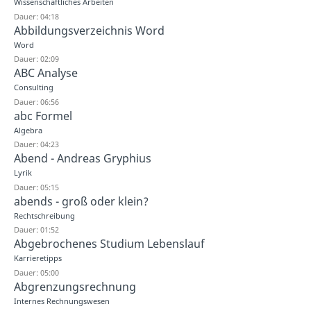
Wissenschaftliches Arbeiten
Dauer: 04:18
Abbildungsverzeichnis Word
Word
Dauer: 02:09
ABC Analyse
Consulting
Dauer: 06:56
abc Formel
Algebra
Dauer: 04:23
Abend - Andreas Gryphius
Lyrik
Dauer: 05:15
abends - groß oder klein?
Rechtschreibung
Dauer: 01:52
Abgebrochenes Studium Lebenslauf
Karrieretipps
Dauer: 05:00
Abgrenzungsrechnung
Internes Rechnungswesen