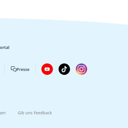
ortal
Presse
gen
Gib uns Feedback