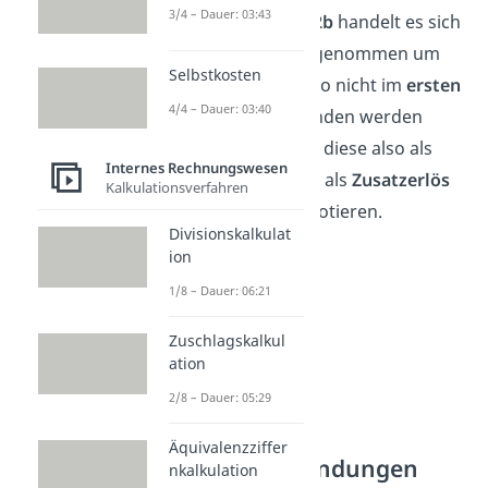
3/4 – Dauer: 03:43
Zusatzertrag. Bei
2b
handelt es sich
um
Erlöse
, genaugenommen um
Selbstkosten
Zusatzerlöse, die so nicht im
ersten
4/4 – Dauer: 03:40
Rechenkreis
gefunden werden
können. Du musst diese also als
Internes Rechnungswesen
Erlös
und zugleich als
Zusatzerlös
Kalkulationsverfahren
mit jeweils
2.000
notieren.
Divisionskalkulat
ion
1/8 – Dauer: 06:21
Zuschlagskalkul
ation
2/8 – Dauer: 05:29
Äquivalenzziffer
Andersaufwendungen
nkalkulation