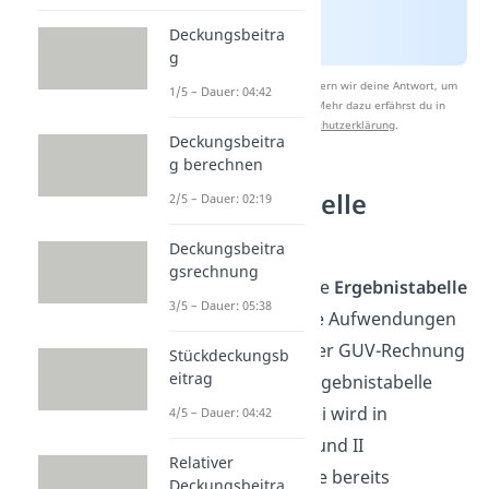
Deckungsbeitra
g
Nach Beantwortung speichern wir deine Antwort, um
1/5 – Dauer: 04:42
Studyflix zu verbessern. Mehr dazu erfährst du in
unserer
Datenschutzerklärung
.
Deckungsbeitra
g berechnen
Ergebnistabelle
2/5 – Dauer: 02:19
Vorlage
Deckungsbeitra
gsrechnung
Hier kannst du eine
Ergebnistabelle
3/5 – Dauer: 05:38
Vorlage
sehen. Die Aufwendungen
und Erträge aus der GUV-Rechnung
Stückdeckungsb
eitrag
werden in diese Ergebnistabelle
eingetragen. Dabei wird in
4/5 – Dauer: 04:42
Rechnungskreis I und II
Relativer
unterschieden. Wie bereits
Deckungsbeitra