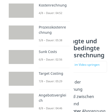
Kostenrechnung
4/8 – Dauer: 04:52
Prozesskostenre
chnung
Ansatzbedingte und
5/8 – Dauer: 05:38
bewertungsbedingte
Sunk Costs
Abgrenzungsrechnung
6/8 – Dauer: 02:56
zur Stelle im Video springen
(00:45)
Target Costing
7/8 – Dauer: 05:29
Wichtig ist, dass in der
Abgrenzungsrechnung
Angebotsverglei
unterschieden wird zwischen
ch
ansatzbedingter
und
8/8 – Dauer: 04:46
bewertungsbedingter
Abgrenzung.