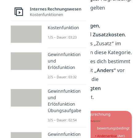
Als ansatzbedingt gelten
Internes Rechnungswesen
Kostenfunktionen
Zusatzerlöse
,
Zusatzaufwendungen
,
Kostenfunktion
Zusatzerträge
und
Zusatzkosten
.
1/5 – Dauer: 03:23
Du siehst, alles was „Zusatz“ im
Namen trägt fällt in diese Kategorie.
Gewinnfunktion
Daher überrascht es dich bestimmt
und
Erlösfunktion
nicht, dass alles mit
„Anders“
vor
2/5 – Dauer: 03:32
dem Namen unter die
bewertungsbedingten
Gewinnfunktion
Abgrenzungen
fällt.
und
Erlösfunktion
Übungsaufgabe
3/5 – Dauer: 02:54
Gewinnfunktion