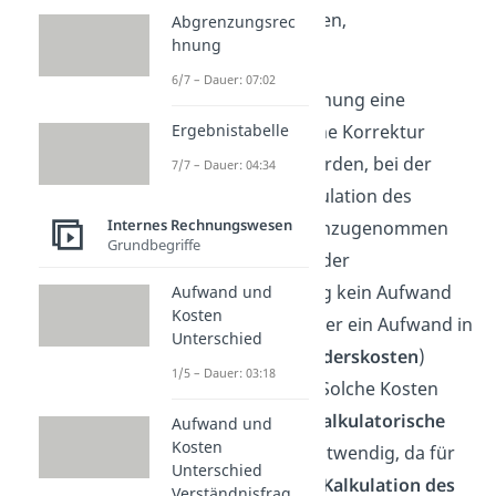
neutralisiert werden,
Abgrenzungsrec
hnung
Zudem soll bei der
6/7 – Dauer: 07:02
Abgrenzungsrechnung eine
kostenrechnerische Korrektur
Ergebnistabelle
vorgenommen werden, bei der
7/7 – Dauer: 04:34
Kosten in die Kalkulation des
Internes Rechnungswesen
Produktpreises hinzugenommen
Grundbegriffe
werden, denen in der
Finanzbuchhaltung kein Aufwand
Aufwand und
Kosten
(
Zusatzkosten
) oder ein Aufwand in
Unterschied
anderer Höhe (
Anderskosten
)
1/5 – Dauer: 03:18
gegenüber steht. Solche Kosten
nennt man auch
kalkulatorische
Aufwand und
Kosten
Kosten
. Dies ist notwendig, da für
Unterschied
eine
vollständige Kalkulation des
Verständnisfrag