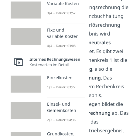
Variable Kosten
dass die Abgrenzungsrechnung die
3/4 – Dauer: 03:52
Differenz
aus Finanzbuchhaltung
und Kosten- und Erlösrechnung
Fixe und
darstellt. Das Ergebnis wird
variable Kosten
wiederum als das
neutrales
4/4 – Dauer: 03:08
Ergebnis
bezeichnet. Es gibt zwei
Internes Rechnungswesen
Rechenkreise. Rechenkreis 1 ist die
Kostenarten im Detail
Finanzbuchhaltung
, also die
externe GuV-Rechnung
. Das
Einzelkosten
Ergebnis von diesem Rechenkreis
1/3 – Dauer: 03:22
ist das Gesamtergebnis.
Rechenkreis 2 dagegen bildet die
Einzel- und
Gemeinkosten
Kosten- und Erlösrechnung
ab. Das
2/3 – Dauer: 04:36
Ergebnis davon ist das
kalkulatorische Betriebsergebnis.
Grundkosten,