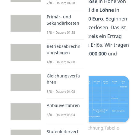
also die
Umsatzerlöse
in Höhe von
2/8 – Dauer: 04:28
5.000.000 Euro
und die
Löhne
in
Primär- und
Höhe von
2.000.000 Euro
. Beginnen
Sekundärkosten
wir mit den Umsatzerlösen. Das ist
3/8 – Dauer: 01:58
im
ersten Rechenkreis
ein Ertrag
und im zweiten ein Erlös. Wir tragen
Betriebsabrechn
ungsbogen
also ein:
Erträge 5.000.000
und
Erlöse 5.000.000
.
4/8 – Dauer: 02:00
Gleichungsverfa
hren
5/8 – Dauer: 04:08
Anbauverfahren
6/8 – Dauer: 03:04
Abgrenzungsrechnung Tabelle
Stufenleiterverf