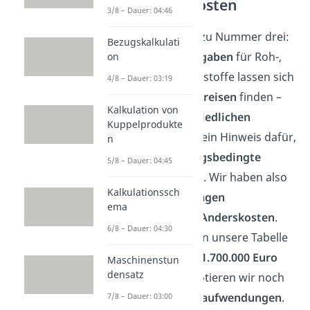
und Anderskosten
3/8 – Dauer: 04:46
Kommen wir nun zu Nummer drei:
Bezugskalkulati
Du siehst, die
Ausgaben
für Roh-,
on
Hilfs- und Betriebsstoffe lassen sich
4/8 – Dauer: 03:19
in
beiden Rechenkreisen
finden –
Kalkulation von
aber mit
unterschiedlichen
Kuppelprodukte
Beträgen
! Das ist ein Hinweis dafür,
n
dass es
bewertungsbedingte
5/8 – Dauer: 04:45
Unterschiede
sind. Wir haben also
Kalkulationssch
Andersaufwendungen
ema
beziehungsweise
Anderskosten
.
6/8 – Dauer: 04:30
Das wird auch so in unsere Tabelle
eingetragen – die
1.700.000 Euro
Maschinenstun
densatz
Aufwendungen
notieren wir noch
einmal bei
Andersaufwendungen
.
7/8 – Dauer: 03:00