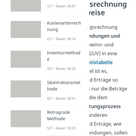
Abgrenzungsrechnung
1/7 – Dauer: 05:07
Vorgehensweise
Kostenartenrech
Bei der Abgrenzungsrechnung
nung
werden die
Aufwendungen und
2/7 – Dauer: 05:16
Erträge
aus der Gewinn- und
Inventurmethod
Verlustrechnung (GUV) in eine
e
sogenannte
Ergebnistabelle
3/7 – Dauer: 02:25
übertragen. Das Ziel ist es,
Aufwendungen und Erträge so
Skontrationsmet
abzugrenzen, dass nur die Beträge
hode
bestehen bleiben, die dem
4/7 – Dauer: 02:31
betrieblichen Leistungsprozess
Retrograde
entstammen. Alle anderen
Methode
Aufwendungen und Erträge, wie
5/7 – Dauer: 02:25
z.B. Spendenaufwendungen, sollen