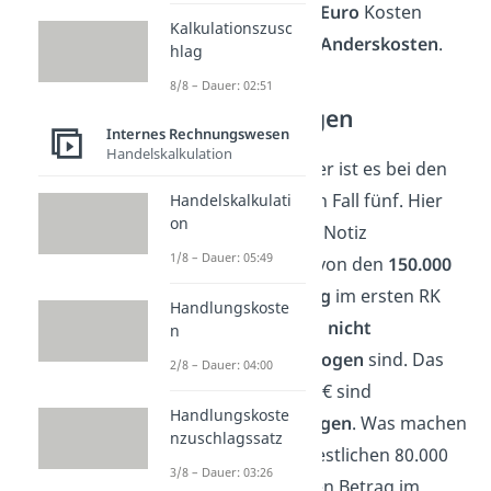
Und die
2.100.000 Euro
Kosten
Kalkulationszusc
nochmals bei den
Anderskosten
.
hlag
8/8 – Dauer: 02:51
Abschreibungen
Internes Rechnungswesen
Handelskalkulation
Etwas komplizierter ist es bei den
Abschreibungen
in Fall fünf. Hier
Handelskalkulati
on
kannst du aus der Notiz
1/8 – Dauer: 05:49
entnehmen, dass von den
150.000
Euro Abschreibung
im ersten RK
Handlungskoste
genau 70.000 Euro
nicht
n
betriebszweckbezogen
sind. Das
2/8 – Dauer: 04:00
heißt, diese 70.000€ sind
Handlungskoste
Zusatzaufwendungen
. Was machen
nzuschlagssatz
wir jetzt mit den restlichen 80.000
3/8 – Dauer: 03:26
Euro? Da wir diesen Betrag im