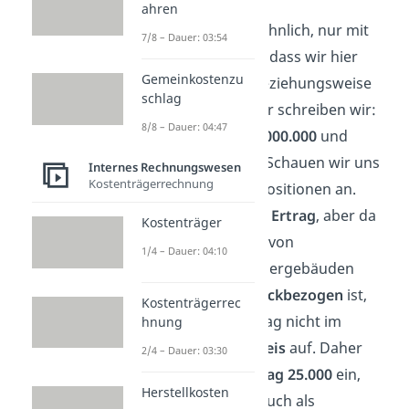
ahren
Bei Löhnen ist es ähnlich, nur mit
7/8 – Dauer: 03:54
dem
Unterschied
, dass wir hier
Gemeinkostenzu
Aufwendungen
beziehungsweise
schlag
Kosten
haben. Hier schreiben wir:
8/8 – Dauer: 04:47
Aufwendungen 2.000.000
und
Kosten 2.000.000
. Schauen wir uns
Internes Rechnungswesen
Kostenträgerrechnung
jetzt die übrigen Positionen an.
Nummer
2a
ist ein
Ertrag
, aber da
Kostenträger
die Vermietungen von
1/4 – Dauer: 04:10
leerstehenden Lagergebäuden
nicht betriebszweckbezogen
ist,
Kostenträgerrec
taucht dieser Betrag nicht im
hnung
zweiten Rechenkreis
auf. Daher
2/4 – Dauer: 03:30
tragen wir als
Ertrag 25.000
ein,
Herstellkosten
aber gleichzeitig auch als