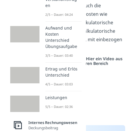
Produktpreises
, auch die
en
kalkulatorischen Kosten wie
2/5 – Dauer: 04:24
beispielsweise, kalkulatorische
Aufwand und
Zinsen oder der kalkulatorische
Kosten
Unternehmerlohn, mit einbezogen
Unterschied
Übungsaufgabe
werden müssen.
3/5 – Dauer: 03:40
Studyflix vernetzt: Hier ein Video aus
einem anderen Bereich
Ertrag und Erlös
Unterschied
4/5 – Dauer: 03:03
Leistungen
5/5 – Dauer: 02:36
Internes Rechnungswesen
Deckungsbeitrag