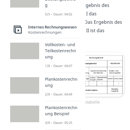
erwähnt, ist das Ergebnis des
g
Rechnungskreises I das
5/5 – Dauer: 04:02
Gesamtergebnis
. Das Ergebnis des
Internes Rechnungswesen
Rechnungskreises II ist das
Kostenrechnungen
Betriebsergebnis
.
Vollkosten- und
Teilkostenrechn
ung
1/8 – Dauer: 04:07
Plankostenrechn
ung
2/8 – Dauer: 04:49
Ergebnistabelle
Plankostenrechn
ung Beispiel
3/8 – Dauer: 05:25