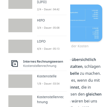
(LIFO)
2/4 – Dauer: 04:42
HIFO
3/4 – Dauer: 05:08
LOFO
Abgrenzung der Kosten
4/4 – Dauer: 05:13
Um das Beispiel so
übersichtlich
Internes Rechnungswesen
Kostenstellenrechnung
wie möglich
zu gestalten
, schlagen
wir dir vor, eine
Tabelle
zu machen.
Kostenstelle
Am einfachsten ist es, wenn du mit
1/8 – Dauer: 03:54
den
Beträgen beginnst
, die in
beiden Rechenkreisen den
gleichen
Kostenstellenrec
Betrag
haben. Das wären bei uns
hnung