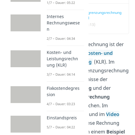
1/7 – Dauer: 05:22
Abgrenzungsrechnung
Internes
Ziel
Rechnungswese
(00:13)
n
2/7 – Dauer: 04:34
Die Abgrenzungsrechnung ist der
Kosten- und
erste Schritt der
Kosten- und
Leistungsrechn
Leistungsrechnung
(KLR). Im
ung (KLR)
Rahmen der Abgrenzungsrechnung
3/7 – Dauer: 04:14
werden die Ergebnisse der
Finanzbuchhaltung
und der
Fixkostendegres
sion
Kosten- und Erlösrechnung
4/7 – Dauer: 03:23
miteinander verglichen. Im
folgenden Beitrag und im
Video
Einstandspreis
erklären wir dir diese Rechnung
5/7 – Dauer: 04:22
theoretisch und an einem
Beispiel