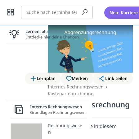
Suche
Neu: Karriere
Lernen lohnt sich!
Entdecke hier deine Chancen.
Lernplan
Merken
Link teilen
Internes Rechnungswesen
Kostenartenrechnung
Abgrenzungsrechnung
Internes Rechnungswesen
Grundlagen Rechnungswesen
Rechnungswese
Wichtige Inhalte in diesem
n
Video