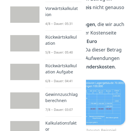
zweiten Rechenkreis
nicht genauso
Vorwärtskalkulat
ion
finden, sind das
Andersaufwendungen
, die wir auch
4/8 – Dauer: 05:31
so notieren. Auf der Kostenseite
Rückwärtskalkul
haben wir
100.000 Euro
ation
Abschreibungen
. Da dieser Betrag
5/8 – Dauer: 05:40
sich nicht mit den Aufwendungen
Rückwärtskalkul
deckt, haben wir
Anderskosten
.
ation Aufgabe
6/8 – Dauer: 04:41
Gewinnzuschlag
berechnen
7/8 – Dauer: 03:07
Kalkulationsfakt
or
Abgrenzungsrechnung Beispiel