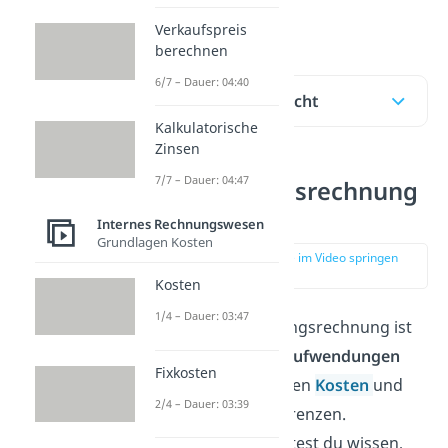
genauer.
Verkaufspreis
berechnen
6/7 – Dauer: 04:40
Inhaltsübersicht
Kalkulatorische
Zinsen
7/7 – Dauer: 04:47
Abgrenzungsrechnung
Ziel
Internes Rechnungswesen
Grundlagen Kosten
zur Stelle im Video springen
(00:13)
Kosten
1/4 – Dauer: 03:47
Ziel der Abgrenzungsrechnung ist
es die
neutralen Aufwendungen
Fixkosten
und
Erträge
von den
Kosten
und
2/4 – Dauer: 03:39
Leistungen abzugrenzen.
Grundsätzlich solltest du wissen,