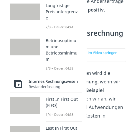
Zusatzkosten sowie Anderserträge
Langfristige
und Anderskosten
positiv
.
Preisuntergrenz
e
2/3 – Dauer: 04:41
Abgrenzungsrechnung
Beispiel
Betriebsoptimu
m und
zur Stelle im Video springen
Betriebsminimu
(01:46)
m
3/3 – Dauer: 04:33
Am verständlichsten wird die
Abgrenzungsrechnung
, wenn wir
Internes Rechnungswesen
Bestanderfassung
uns das an einem
Beispiel
anschauen. Nehmen wir an, wir
First In First Out
(FIFO)
haben Erträge und Aufwendungen
1/4 – Dauer: 04:38
sowie Erlöse und Kosten in
folgender Höhe:
Last In First Out