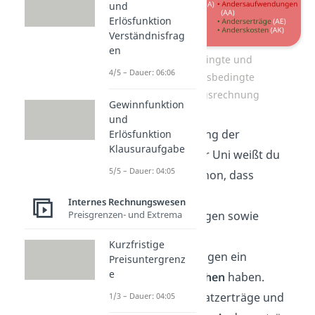
und
Erlösfunktion
Verständnisfrag
en
Ansatzbedingte und
4/5 – Dauer: 06:06
bewertungsbedingte
Abgrenzungsrechnung
Gewinnfunktion
und
Aus der Umformung der
Erlösfunktion
Klausuraufgabe
Gleichungen in der Uni weißt du
5/5 – Dauer: 04:05
wahrscheinlich schon, dass
Zusatzerlöse und
Internes Rechnungswesen
Preisgrenzen- und Extrema
Zusatzaufwendungen sowie
Anderserlöse und
Kurzfristige
Andersaufwendungen ein
Preisuntergrenz
e
negatives Vorzeichen
haben.
Dagegen sind Zusatzerträge und
1/3 – Dauer: 04:05