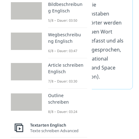
Bildbeschreibun
Akronyme:
die
g Englisch
Anfangsbuchstaben
5/8 – Dauer: 03:50
mehrerer Wörter werden
zu einem neuen Wort
Wegbeschreibu
zusammengefasst und als
ng Englisch
ein Wort ausgesprochen,
6/8 – Dauer: 03:47
z. B. NASA (National
Article schreiben
Aeronautics and Space
Englisch
Administration).
7/8 – Dauer: 03:30
Outline
schreiben
8/8 – Dauer: 03:24
Textarten Englisch
Texte schreiben Advanced