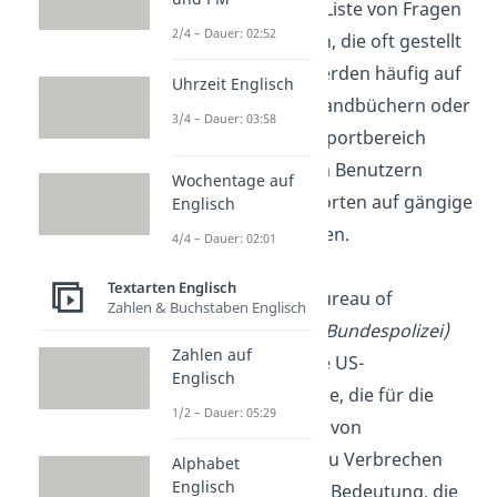
„FAQ“ ist eine Liste von Fragen
2/4 – Dauer: 02:52
und Antworten, die oft gestellt
werden. Sie werden häufig auf
Uhrzeit Englisch
Websites, in Handbüchern oder
3/4 – Dauer: 03:58
im Kundensupportbereich
verwendet, um Benutzern
Wochentage auf
schnelle Antworten auf gängige
Englisch
Fragen zu geben.
4/4 – Dauer: 02:01
Textarten Englisch
FBI
: Federal Bureau of
Zahlen & Buchstaben Englisch
Investigation
(Bundespolizei)
Zahlen auf
Das FBI ist eine US-
Englisch
Bundesbehörde, die für die
1/2 – Dauer: 05:29
Durchführung von
Ermittlungen zu Verbrechen
Alphabet
Englisch
von nationaler Bedeutung, die