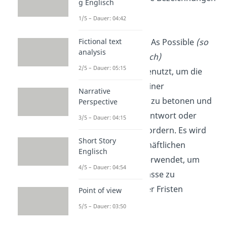
g Englisch
hinzuweisen.
1/5 – Dauer: 04:42
ASAP
:
As Soon As Possible
(so
Fictional text
analysis
bald wie möglich)
2/5 – Dauer: 05:15
„ASAP“ wird genutzt, um die
Dringlichkeit einer
Narrative
Angelegenheit zu betonen und
Perspective
eine schnelle Antwort oder
3/5 – Dauer: 04:15
Handlung zu fordern. Es wird
Short Story
häufig in geschäftlichen
Englisch
Gesprächen verwendet, um
4/5 – Dauer: 04:54
zeitliche Engpässe zu
vermeiden oder Fristen
Point of view
einzuhalten.
5/5 – Dauer: 03:50