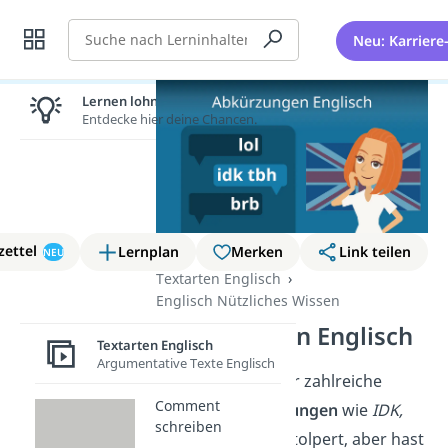
Suche
Neu: Karriere
Lernen lohnt sich!
Entdecke hier deine Chancen.
zettel
Lernplan
Merken
Link teilen
NEU
Textarten Englisch
Englisch Nützliches Wissen
Abkürzungen Englisch
Textarten Englisch
Argumentative Texte Englisch
Du bist schon über zahlreiche
Comment
englische Abkürzungen
wie
IDK,
schreiben
ASAP
oder
FYI
gestolpert, aber hast