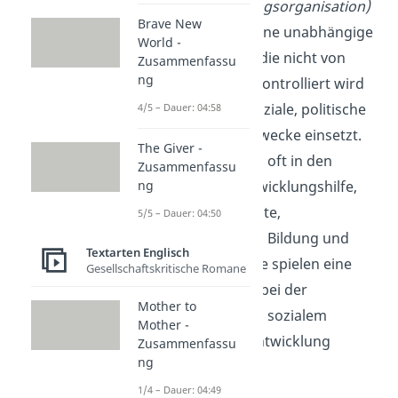
(Nichtregierungsorganisation)
Brave New
Eine NGO ist eine unabhängige
World -
Organisation, die nicht von
Zusammenfassu
ng
Regierungen kontrolliert wird
und sich für soziale, politische
4/5 – Dauer: 04:58
oder Umweltzwecke einsetzt.
The Giver -
NGOs arbeiten oft in den
Zusammenfassu
Bereichen Entwicklungshilfe,
ng
Menschenrechte,
5/5 – Dauer: 04:50
Umweltschutz, Bildung und
Textarten Englisch
Gesundheit. Sie spielen eine
Gesellschaftskritische Romane
wichtige Rolle bei der
Mother to
Förderung von sozialem
Mother -
Wandel und Entwicklung
Zusammenfassu
ng
weltweit.
1/4 – Dauer: 04:49