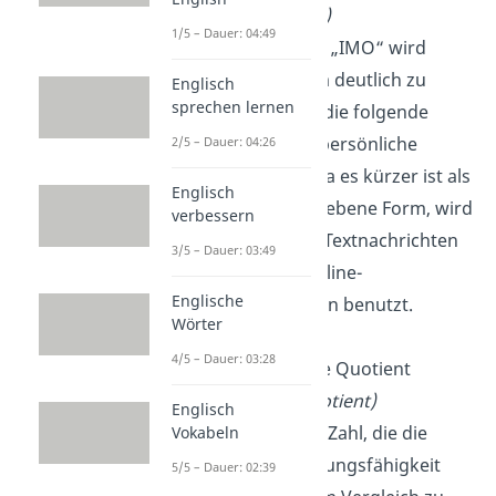
Meinung nach)
1/5 – Dauer: 04:49
Das Initialwort „IMO“ wird
verwendet, um deutlich zu
Englisch
sprechen lernen
machen, dass die folgende
Aussage eine persönliche
2/5 – Dauer: 04:26
Meinung ist. Da es kürzer ist als
Englisch
die ausgeschriebene Form, wird
verbessern
es häufiger in Textnachrichten
3/5 – Dauer: 03:49
und für die Online-
Englische
Kommunikation benutzt.
Wörter
4/5 – Dauer: 03:28
IQ
:
Intelligence Quotient
(Intelligenzquotient)
Englisch
Der IQ ist eine Zahl, die die
Vokabeln
kognitive Leistungsfähigkeit
5/5 – Dauer: 02:39