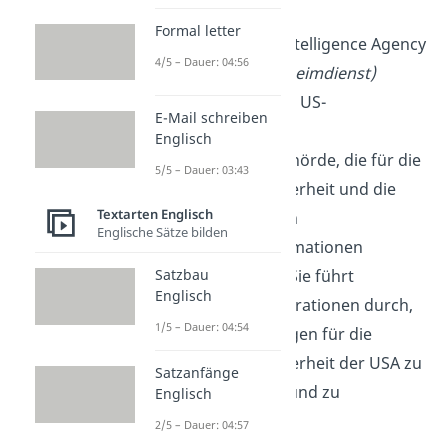
Formal letter
CIA
: Central Intelligence Agency
4/5 – Dauer: 04:56
(Zentraler Geheimdienst)
Die CIA ist eine US-
E-Mail schreiben
amerikanische
Englisch
Regierungsbehörde, die für die
5/5 – Dauer: 03:43
nationale Sicherheit und die
Textarten Englisch
Sammlung von
Englische Sätze bilden
Auslandsinformationen
zuständig ist. Sie führt
Satzbau
Englisch
verdeckte Operationen durch,
1/5 – Dauer: 04:54
um Bedrohungen für die
nationale Sicherheit der USA zu
Satzanfänge
identifizieren und zu
Englisch
bekämpfen.
2/5 – Dauer: 04:57