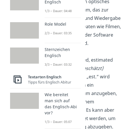
Eine DVD ist ein optisches
Englisch
Speichermedium, das zur
1/3 – Dauer: 04:48
Aufzeichnung und Wiedergabe
Role Model
von digitalen Daten wie Filmen,
2/3 – Dauer: 03:35
Musik, Fotos oder Software
verwendet wird.
Sternzeichen
Englisch
est.
: established, estimated
3/3 – Dauer: 03:32
(gegründet, geschätzt)
Die Abkürzung „est.“ wird
Textarten Englisch
Tipps fürs Englisch Abitur
verwendet, um ein
Gründungdatum anzugeben,
Wie bereitet
man sich auf
wie z. B. von einem
das Englisch-Abi
Unternehmen. Es kann aber
vor?
auch verwendet werden, um
1/3 – Dauer: 05:07
eine Schätzung abzugeben.