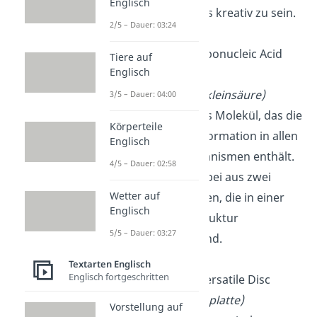
Englisch
ermöglichen es kreativ zu sein.
2/5 – Dauer: 03:24
DNA
:
Deoxyribonucleic Acid
Tiere auf
Englisch
(DNS =
Desoxyribonukleinsäure)
3/5 – Dauer: 04:00
Die DNA ist das Molekül, das die
Körperteile
genetische Information in allen
Englisch
lebenden Organismen enthält.
4/5 – Dauer: 02:58
Sie besteht dabei aus zwei
Wetter auf
langen Strängen, die in einer
Englisch
Doppelhelixstruktur
5/5 – Dauer: 03:27
angeordnet sind.
Textarten Englisch
Englisch fortgeschritten
DVD
: Digital Versatile Disc
(Digitale Videoplatte)
Vorstellung auf