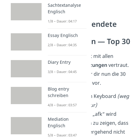
Sachtextanalyse
Englisch
1/8 – Dauer: 04:17
Häufig verwendete
englische
Essay Englisch
Abkürzungen — Top 30
2/8 – Dauer: 04:35
Aber nicht jeder ist mit allen
Diary Entry
englischen Abkürzungen
vertraut.
3/8 – Dauer: 04:45
Deshalb stellen wir dir nun die 30
wichtigsten davon vor.
Blog entry
schreiben
afk:
Away From Keyboard
(weg
von der Tastatur)
4/8 – Dauer: 03:57
Die Abkürzung „afk“ wird
Mediation
verwendet, um zu zeigen, dass
Englisch
jemand vorübergehend nicht
5/8 – Dauer: 03:47