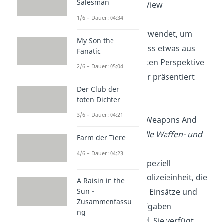
Salesman
POV
:
Point Of View
(Sichtweise)
1/6 – Dauer: 04:34
„POV“ wird verwendet, um
My Son the
anzuzeigen, dass etwas aus
Fanatic
einer bestimmten Perspektive
2/6 – Dauer: 05:04
betrachtet oder präsentiert
Der Club der
wird.
toten Dichter
3/6 – Dauer: 04:21
SWAT
: Special Weapons And
Tactics
(spezielle Waffen- und
Farm der Tiere
Taktikeinheit)
4/6 – Dauer: 04:23
SWAT ist eine speziell
ausgebildete Polizeieinheit, die
A Raisin in the
für gefährliche Einsätze und
Sun -
Zusammenfassu
Anti-Terror-Aufgaben
ng
eingesetzt wird. Sie verfügt