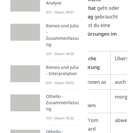
Analyse
Abkürzungen
im
Chat
geht oder
4/9 – Dauer: 04:57
welche, die im
Alltag
gebraucht
werden. Hier findest du eine
Romeo und Julia
-
Übersicht
mit
Abkürzungen im
Zusammenfassu
Englischen
:
ng
5/9 – Dauer: 04:35
Englische
Überse
Bedeutung
Romeo und Julia
- Interpretation
aka
also known as
auch be
6/9 – Dauer: 04:52
a.m.
ante
morgens
Othello -
Zusammenfassu
meridiem
ng
7/9 – Dauer: 05:32
AFK
away from
abwesen
keyboard
Othello -