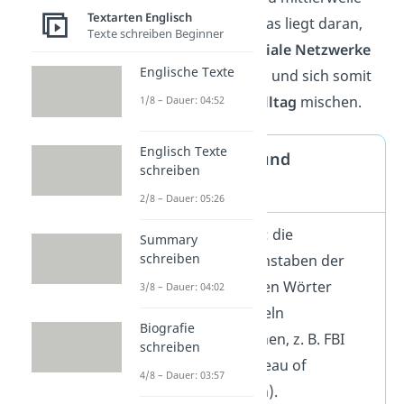
Textarten Englisch
immer häufiger. Das liegt daran,
Texte schreiben Beginner
dass sie durch
soziale Netzwerke
Englische Texte
bekannter werden und sich somit
auch in unseren
Alltag
mischen.
1/8 – Dauer: 04:52
Englisch Texte
Initialwörter und
schreiben
Akronyme
2/8 – Dauer: 05:26
Initialwörter
: die
Summary
schreiben
Anfangsbuchstaben der
verschiedenen Wörter
3/8 – Dauer: 04:02
werden einzeln
Biografie
ausgesprochen, z. B. FBI
schreiben
(Federal Bureau of
4/8 – Dauer: 03:57
Investigation).