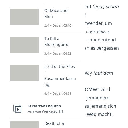
NVM
: Never Mind
(egal, schon
Of Mice and
gut, vergiss es)
Men
„NVM“ wird verwendet, um
2/4 – Dauer: 05:10
auszudrücken, dass etwas
To Kill a
unwichtig oder unbedeutend
Mockingbird
ist und dass man es vergessen
3/4 – Dauer: 04:22
sollte.
Lord of the Flies
OMW
: On My Way
(auf dem
-
Zusammenfassu
Weg)
ng
Das Akronym „OMW“ wird
4/4 – Dauer: 04:31
verwendet, um jemandem
mitzuteilen, dass jemand sich
Textarten Englisch
Analyse Werke 20. JH
gerade auf den Weg macht.
Death of a