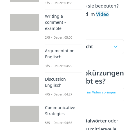
1/5 – Dauer: 03:58
keine Ahnung, was sie bedeuten?
Hier im Beitrag und im
Video
Writing a
erklären wir’s dir!
comment -
example
2/5 – Dauer: 05:00
Inhaltsübersicht
Argumentation
Englisch
3/5 – Dauer: 04:29
Englische Abkürzungen
— welche gibt es?
Discussion
Englisch
zur Stelle im Video springen
4/5 – Dauer: 04:27
(00:18)
Communicative
Auf
englische
Strategies
Abkürzungen
,
Initialwörter
oder
5/5 – Dauer: 04:56
Akronyme
triffst du mittlerweile