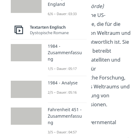
England
Raumfahrtbehörde)
6/6 – Dauer: 03:33
Die NASA ist eine US-
Bundesbehörde, die für die
Textarten Englisch
Erforschung von Weltraum und
Dystopische Romane
Luftfahrt verantwortlich ist. Sie
1984 -
entwickelt und betreibt
Zusammenfassu
ng
Raumschiffe, Satelliten und
Raumsonden für
1/5 – Dauer: 05:17
wissenschaftliche Forschung,
1984 - Analyse
Erkundung des Weltraums und
2/5 – Dauer: 05:16
die Unterstützung von
Raumfahrtmissionen.
Fahrenheit 451 -
Zusammenfassu
NGO
: Non-Governmental
ng
Organization
3/5 – Dauer: 04:57