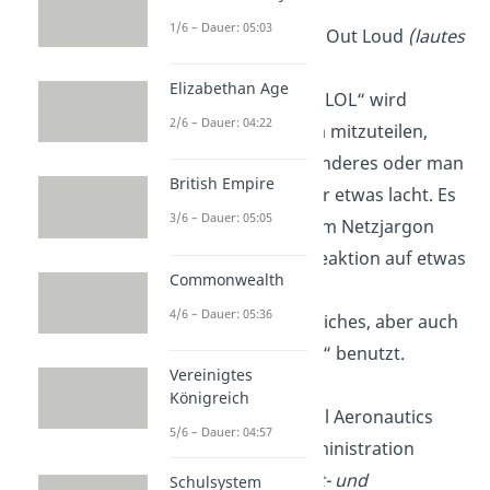
1/6 – Dauer: 05:03
LOL
:
Laughing Out Loud
(lautes
Auflachen)
Elizabethan Age
Das Akronym „LOL“ wird
2/6 – Dauer: 04:22
verwendet, um mitzuteilen,
dass jemand anderes oder man
British Empire
selbst laut über etwas lacht. Es
3/6 – Dauer: 05:05
kommt aus dem Netzjargon
und wird als Reaktion auf etwas
Commonwealth
Lustiges oder
4/6 – Dauer: 05:36
Außergewöhnliches, aber auch
für „auslachen“ benutzt.
Vereinigtes
Königreich
NASA
: National Aeronautics
5/6 – Dauer: 04:57
and Space Administration
(Nationale Luft- und
Schulsystem