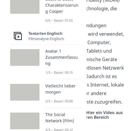
Charakterisierun
WiFi ist eine Technologie, die
g Cooper
drahtlose
6/6 – Dauer: 01:55
Netzwerkverbindungen
Textarten Englisch
ermöglicht. Sie wird verwendet,
Filmanalyse Englisch
um Geräte wie Computer,
Smartphones, Tablets und
Avatar 1
Zusammenfassu
andere elektronische Geräte
ng
mit einem drahtlosen Netzwerk
1/3 – Dauer: 05:15
zu verbinden. Dadurch ist es
möglich auf das Internet, lokale
Vielleicht lieber
morgen
Netzwerke oder andere
drahtlose Dienste zuzugreifen.
2/3 – Dauer: 05:00
Studyflix vernetzt: Hier ein Video aus
The Social
einem anderen Bereich
Network (Film)
3/3 – Dauer: 05:12