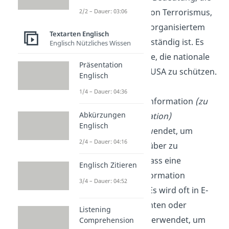
Bekämpfung von Terrorismus,
2/2 – Dauer: 03:06
Spionage und organisiertem
Textarten Englisch
Verbrechen zuständig ist. Es
Englisch Nützliches Wissen
hat die Aufgabe, die nationale
Präsentation
Sicherheit der USA zu schützen.
Englisch
1/4 – Dauer: 04:36
FYI
:
For Your Information
(zu
Abkürzungen
deiner Information)
Englisch
„FYI“ wird verwendet, um
2/4 – Dauer: 04:16
jemanden darüber zu
informieren, dass eine
Englisch Zitieren
bestimmte Information
3/4 – Dauer: 04:52
verfügbar ist. Es wird oft in E-
Mails, Nachrichten oder
Listening
Dokumenten verwendet, um
Comprehension