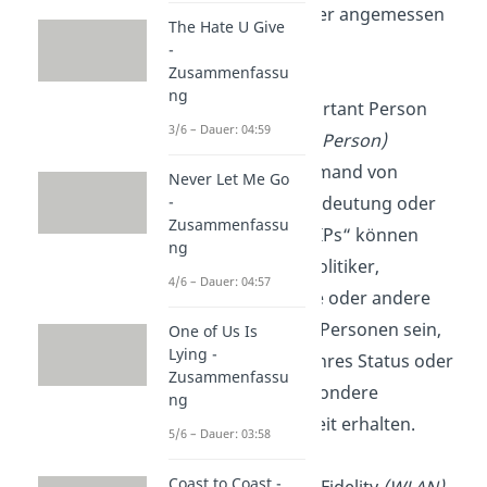
gewünscht oder angemessen
The Hate U Give
sind.
-
Zusammenfassu
ng
VIP
: Very Important Person
3/6 – Dauer: 04:59
(sehr wichtige Person)
Ein „VIP“ ist jemand von
Never Let Me Go
besonderer Bedeutung oder
-
Zusammenfassu
Prominenz. „VIPs“ können
ng
Prominente, Politiker,
4/6 – Dauer: 04:57
Geschäftsleute oder andere
einflussreiche Personen sein,
One of Us Is
Lying -
die aufgrund ihres Status oder
Zusammenfassu
ihrer Rolle besondere
ng
Aufmerksamkeit erhalten.
5/6 – Dauer: 03:58
Coast to Coast -
WiFi
: Wireless Fidelity
(WLAN)