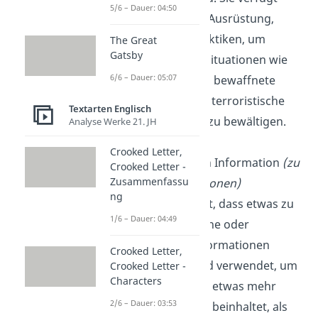
5/6 – Dauer: 04:50
über spezielle Ausrüstung,
Waffen und Taktiken, um
The Great
Gatsby
hochriskante Situationen wie
6/6 – Dauer: 05:07
Geiselnahmen, bewaffnete
Überfälle oder terroristische
Textarten Englisch
Bedrohungen zu bewältigen.
Analyse Werke 21. JH
Crooked Letter,
TMI
: Too Much Information
(zu
Crooked Letter -
Zusammenfassu
viele Informationen)
ng
„TMI“ bedeutet, dass etwas zu
1/6 – Dauer: 04:49
viele persönliche oder
detaillierte Informationen
Crooked Letter,
enthält. Es wird verwendet, um
Crooked Letter -
Characters
zu sagen, dass etwas mehr
2/6 – Dauer: 03:53
Informationen beinhaltet, als