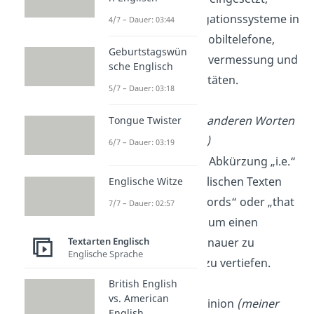
darunter Navigationssysteme in
4/7 – Dauer: 03:44
Fahrzeugen, Mobiltelefone,
Geburtstagswün
Luftfahrt, Landvermessung und
sche Englisch
Outdoor-Aktivitäten.
5/7 – Dauer: 03:18
i.e.
: id est
(mit anderen Worten
Tongue Twister
oder das heißt)
6/7 – Dauer: 03:19
Die lateinische Abkürzung „i.e.“
wird oft in englischen Texten
Englische Witze
für „in other words“ oder „that
7/7 – Dauer: 02:57
is“ verwendet, um einen
Textarten Englisch
Sachverhalt genauer zu
Englische Sprache
erklären oder zu vertiefen.
British English
vs. American
IMO
: In My Opinion
(meiner
English