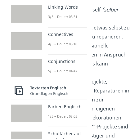
Linking Words
DIY
: Do It Yourself
(selber
3/5 – Dauer: 03:31
machen)
„DIY“ bedeutet etwas selbst zu
Connectives
machen oder zu reparieren,
4/5 – Dauer: 03:10
anstatt professionelle
Dienstleistungen in Anspruch
Conjunctions
zu nehmen. Das kann
5/5 – Dauer: 04:47
beispielsweise
Heimwerkerprojekte,
Textarten Englisch
Bastelarbeiten, Reparaturen im
Grundlagen Englisch
Haushalt bis hin zur
Farben Englisch
Herstellung von eigenen
1/5 – Dauer: 03:05
Möbeln oder Dekorationen
umfassen. „DIY“-Projekte sind
Schulfächer auf
oft kostengünstiger und