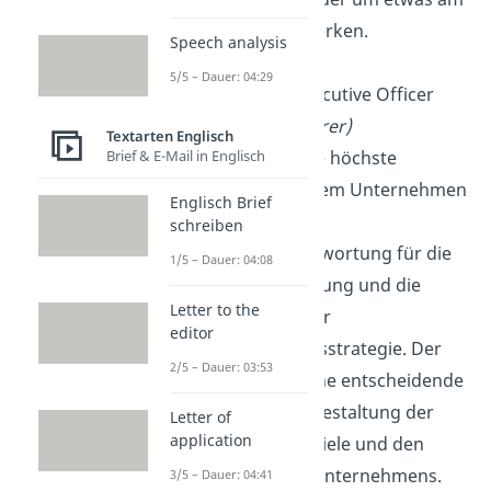
Rande anzumerken.
Speech analysis
5/5 – Dauer: 04:29
CEO
: Chief Executive Officer
(Geschäftsführer)
Textarten Englisch
Brief & E-Mail in Englisch
Der CEO ist die höchste
Position in einem Unternehmen
Englisch Brief
und trägt die
schreiben
Gesamtverantwortung für die
1/5 – Dauer: 04:08
Geschäftsführung und die
Letter to the
Umsetzung der
editor
Unternehmensstrategie. Der
2/5 – Dauer: 03:53
CEO hat oft eine entscheidende
Rolle bei der Gestaltung der
Letter of
application
langfristigen Ziele und den
Visionen des Unternehmens.
3/5 – Dauer: 04:41