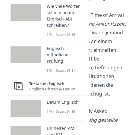
Wie viele Wörter
sollte man im
ETA
: Estimated Time of Arrival
Englisch-Abi
(voraussichtliche Ankunftszeit)
schreiben?
Die ETA gibt an, wann jemand
2/3 – Dauer: 03:56
voraussichtlich an einem
Englisch
bestimmten Ort eintreffen
mündliche
wird. Es wird oft bei
Prüfung
Reiseplanungen, Lieferungen
3/3 – Dauer: 03:11
oder anderen Situationen
Textarten Englisch
verwendet, bei denen die
Englisch Uhrzeit & Datum
Ankunftszeit wichtig ist.
Datum Englisch
FAQ
: Frequently Asked
1/4 – Dauer: 04:16
Questions
(häufig gestellte
Uhrzeiten AM
Fragen)
und PM