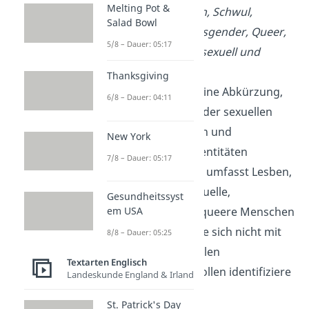
Melting Pot &
more
(Lesbisch, Schwul,
Salad Bowl
Bisexuell, Transgender, Queer,
5/8 – Dauer: 05:17
Intersexuell, Asexuell und
mehr)
Thanksgiving
LGBTQIA+ ist eine Abkürzung,
6/8 – Dauer: 04:11
die die Vielfalt der sexuellen
Orientierungen und
New York
Geschlechtsidentitäten
7/8 – Dauer: 05:17
beschreibt. Sie umfasst Lesben,
Schwule, Bisexuelle,
Gesundheitssyst
em USA
Transgender, queere Menschen
und andere, die sich nicht mit
8/8 – Dauer: 05:25
den traditionellen
Textarten Englisch
Geschlechterrollen identifiziere
Landeskunde England & Irland
n.
St. Patrick's Day