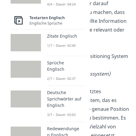
den Empfänger darauf
4/4 – Dauer: 04:24
aufmerksam zu machen, dass
Textarten Englisch
die bereitgestellte Information
Englische Sprüche
möglicherweise relevant oder
Zitate Englisch
interessant ist.
1/7 – Dauer: 02:49
GPS
: Global Positioning System
Sprüche
(Globales
Englisch
Positionierungssystem)
2/7 – Dauer: 02:37
Das GPS ist ein
satellitengestütztes
Deutsche
Sprichwörter auf
Navigationssystem, das es
Englisch
ermöglicht, die genaue Position
3/7 – Dauer: 03:03
auf der Erde zu bestimmen. Es
wird bei einer Vielzahl von
Redewendunge
n Englisch
Anwendungen eingesetzt,