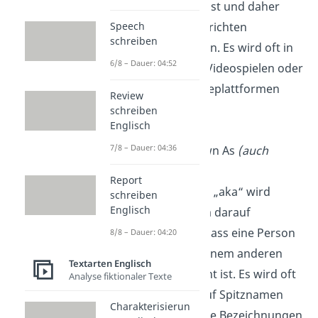
am Computer ist und daher
nicht auf Nachrichten
Speech
schreiben
antworten kann. Es wird oft in
6/8 – Dauer: 04:52
Online-Chats, Videospielen oder
anderen Onlineplattformen
Review
verwendet.
schreiben
Englisch
7/8 – Dauer: 04:36
aka
: Also Known As
(auch
bekannt als)
Report
Die Abkürzung „aka“ wird
schreiben
Englisch
verwendet, um darauf
hinzuweisen, dass eine Person
8/8 – Dauer: 04:20
(auch) unter einem anderen
Textarten Englisch
Namen bekannt ist. Es wird oft
Analyse fiktionaler Texte
genutzt, um auf Spitznamen
Charakterisierun
oder alternative Bezeichnungen