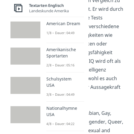
einer Person im Vergleich zu
Textarten Englisch
anderen angibt. Er wird durch
Landeskunde Amerika
standardisierte Tests
American Dream
gemessen, die verschiedene
1/8 – Dauer: 04:49
kognitive Fähigkeiten wie
logisches Denken oder
Amerikanische
Problemlösungsfähigkeit
Sportarten
bewerten. Der IQ wird oft als
2/8 – Dauer: 05:16
Maß für die Intelligenz
betrachtet, obwohl es auch
Schulsystem
USA
Kritik an seiner Aussagekraft
3/8 – Dauer: 04:49
gibt.
Nationalhymne
LGBTQIA+
: Lesbian, Gay,
USA
Bisexual, Transgender, Queer,
4/8 – Dauer: 04:22
Intersexual, Asexual and