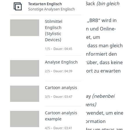
BRB
: Be Right Back
(bin gleich
Textarten Englisch
Sonstige Analysen Englisch
wieder da)
Die Abkürzung „BRB“ wird in
Stilmittel
Englisch
Textnachrichten und Online-
(Stylistic
Chats verwendet, um
Devices)
anzukündigen, dass man gleich
1/5 – Dauer: 04:45
zurück ist. Sie informiert den
Empfänger darüber, dass keine
Analyse Englisch
sofortige Antwort zu erwarten
2/5 – Dauer: 04:39
ist.
Cartoon analysis
BTW
:
By The Way
(nebenbei
3/5 – Dauer: 03:47
bemerkt, übrigens)
„BTW“ wird verwendet, um eine
Cartoon analysis
example
zusätzliche Information
4/5 – Dauer: 03:41
einzuführen oder um etwas am