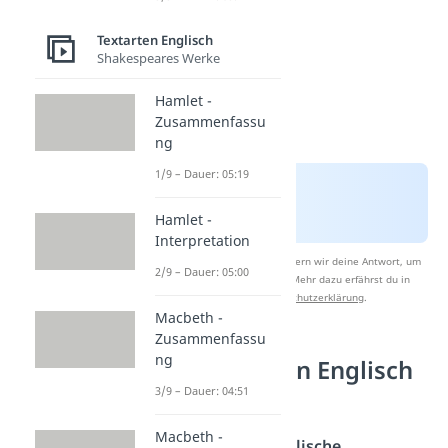
Textarten Englisch
Shakespeares Werke
Hamlet -
Zusammenfassu
ng
1/9 – Dauer: 05:19
Hamlet -
Interpretation
Nach Beantwortung speichern wir deine Antwort, um
2/9 – Dauer: 05:00
Studyflix zu verbessern. Mehr dazu erfährst du in
unserer
Datenschutzerklärung
.
Macbeth -
Zusammenfassu
ng
Abkürzungen Englisch
— Tabelle
3/9 – Dauer: 04:51
Macbeth -
Ob es nun um
englische