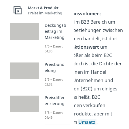
Markt & Produkt
Preise im Marketing
T
ransaktionsvolumen:
Da es sich im B2B Bereich um
Deckungsb
Geschäftsbeziehungen zwischen
eitrag im
Marketing
Unternehmen handelt, ist dort
der
Transaktionswert
um
1/5 – Dauer:
04:30
einiges größer als beim B2C
Handel. Jedoch ist die Dichte der
Preisbünd
elung
Transaktionen im Handel
zwischen Unternehmen und
2/5 – Dauer:
02:32
Privatperson (B2C) um einiges
größer. Das heißt, B2C
Preisdiffer
enzierung
Unternehmen verkaufen
3/5 – Dauer:
häufiger Produkte, aber mit
04:49
geringerem
Umsatz
.