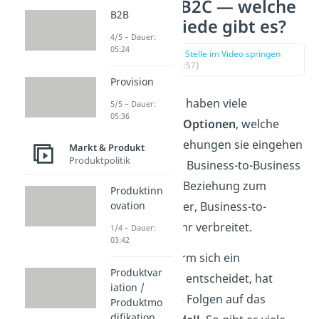
B2B und B2C — welche
B2B
Unterschiede gibt es?
4/5 – Dauer:
05:24
zur Stelle im Video springen
(00:57)
Provision
Unternehmen haben viele
5/5 – Dauer:
05:36
verschiedene Optionen
, welche
Geschäftsbeziehungen sie eingehen
Markt & Produkt
Produktpolitik
wollen. Neben Business-to-Business
ist die direkte Beziehung zum
Produktinn
Endverbraucher, Business-to-
ovation
Consumer, sehr verbreitet.
1/4 – Dauer:
03:42
Für welche Form sich ein
Produktvar
Unternehmen entscheidet, hat
iation /
weitreichende Folgen auf das
Produktmo
difikation