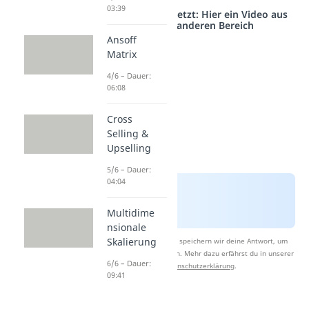
03:39
Studyflix vernetzt: Hier ein Video aus
einem anderen Bereich
Ansoff
Matrix
4/6 – Dauer:
06:08
Cross
Selling &
Upselling
5/6 – Dauer:
04:04
Multidime
nsionale
Skalierung
Nach Beantwortung speichern wir deine Antwort, um
Studyflix zu verbessern. Mehr dazu erfährst du in unserer
6/6 – Dauer:
Datenschutzerklärung
.
09:41