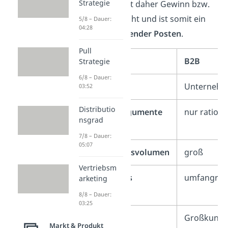
Strategie
beeinflusst daher Gewinn bzw.
Verlust nicht und ist somit ein
5/8 – Dauer:
04:28
durchlaufender Posten
.
Pull
B2B
Strategie
6/8 – Dauer:
Zielgruppe
Unterneh
03:52
Distributio
Verkaufsargumente
nur rationa
nsgrad
7/8 – Dauer:
05:07
Transaktionsvolumen
groß
Vertriebsm
Kaufprozess
umfangrei
arketing
8/8 – Dauer:
03:25
Steuer
Großkund
Markt & Produkt