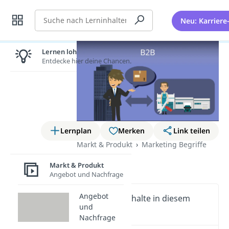
Suche
Neu: Karriere
Lernen lohnt sich!
Entdecke hier deine Chancen.
Lernplan
Merken
Link teilen
Markt & Produkt
Marketing Begriffe
B2B
Markt & Produkt
Angebot und Nachfrage
Angebot
Wichtige Inhalte in diesem
und
Video
Nachfrage