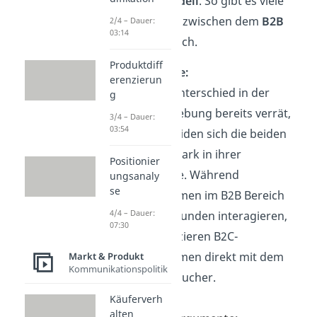
Geschäftsmodell
. So gibt es viele
Unterschiede
zwischen dem
B2B
2/4 – Dauer:
03:14
und B2C
Bereich.
Produktdiff
Zielgruppe:
erenzierun
Wie der Unterschied in der
g
Namensgebung bereits verrät,
3/4 – Dauer:
03:54
unterscheiden sich die beiden
Modelle stark
in ihrer
Positionier
Zielgruppe. Während
ungsanaly
se
Unternehmen im B2B Bereich
4/4 – Dauer:
mit Großkunden interagieren,
07:30
kommunizieren B2C-
Unternehmen direkt mit dem
Markt & Produkt
Kommunikationspolitik
Endverbraucher.
Käuferverh
alten