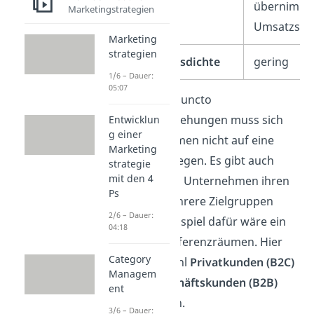
übernimmt
Marketingstrategien
Umsatzste
Marketing
strategien
Transaktionsdichte
gering
1/6 – Dauer:
05:07
Übrigens:
In puncto
Geschäftsbeziehungen muss sich
Entwicklun
g einer
ein Unternehmen nicht auf eine
Marketing
Variante
festlegen. Es gibt auch
strategie
mit den 4
Fälle, in denen Unternehmen ihren
Ps
Fokus auf mehrere Zielgruppen
2/6 – Dauer:
setzen. Ein Beispiel dafür wäre ein
04:18
Hotel mit Konferenzräumen. Hier
Category
werden sowohl
Privatkunden (B2C)
Managem
als auch
Geschäftskunden (B2B)
ent
angesprochen.
3/6 – Dauer: