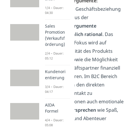
Verkaufsargumente:
1/4 – Dauer:
In der B2B Geschäftsbeziehung
04:30
ist der Fokus der
Verkaufsargumente
Sales
Promotion
hauptsächlich rational
. Das
(Verkaufsf
heißt, der Fokus wird auf
örderung)
Funktionalität des Produkts
2/4 – Dauer:
05:12
gesetzt, sowie die Möglichkeit
der Geschäftspartner finanziell
Kundenori
zu profitieren. Im B2C Bereich
entierung
sind durch den direkten
3/4 – Dauer:
04:17
Kundenkontakt zu
Privatpersonen auch emotionale
AIDA
Nutzenversprechen
wie Spaß,
Formel
Interesse und Abenteuer
4/4 – Dauer:
05:08
möglich.