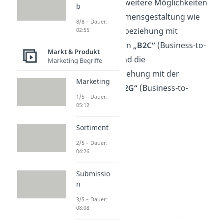
„B2B“ gibt es weitere Möglichkeiten
b
der Unternehmensgestaltung wie
8/8 – Dauer:
die Geschäftsbeziehung mit
02:55
Privatpersonen
„B2C“
(Business-to-
Markt & Produkt
Consumer) und die
Marketing Begriffe
Geschäftsbeziehung mit der
Marketing
Regierung
„B2G“
(Business-to-
1/5 – Dauer:
Government).
05:12
Sortiment
2/5 – Dauer:
04:26
Submissio
n
3/5 – Dauer:
08:08