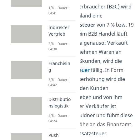
zum Endverbraucher (B2C) wird
1/8 – Dauer:
04:41
in Deutschland eine
Mehrwertsteuer
von 7 % bzw. 19
Indirekter
% fällig. Beim B2B Handel läuft
Vertrieb
das in etwa genauso: Verkauft
2/8 – Dauer:
04:30
ein Unternehmen Waren an
einen Großkunden, wird die
Franchisin
Umsatzsteuer
fällig. In Form
g
einer Preiserhöhung wird die
3/8 – Dauer:
04:42
Steuer an den Kunden
weitergegeben und von ihm
Distributio
bezahlt. Der Verkäufer ist
nslogistik
Steuerschuldner und führt diese
4/8 – Dauer:
04:24
in voller Höhe an das Finanzamt
ab.
Die Umsatzsteuer
Push