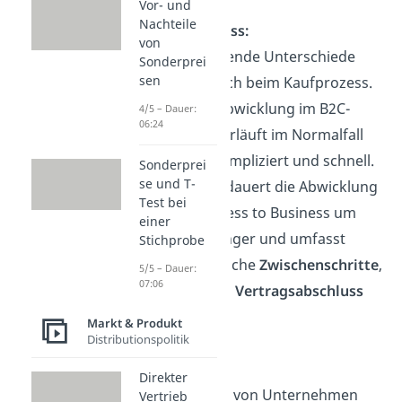
Vor- und
Nachteile
Kaufprozess:
von
Entscheidende Unterschiede
Sonderprei
sen
gibt es auch beim Kaufprozess.
Die Kaufabwicklung im B2C-
4/5 – Dauer:
06:24
Bereich verläuft im Normalfall
sehr unkompliziert und schnell.
Sonderprei
se und T-
Dagegen dauert die Abwicklung
Test bei
von Business to Business um
einer
einiges länger und umfasst
Stichprobe
umfangreiche
Zwischenschritte
,
5/5 – Dauer:
07:06
bis es zum
Vertragsabschluss
kommt.
Markt & Produkt
Distributionspolitik
Steuer:
Direkter
Im Handel von Unternehmen
Vertrieb