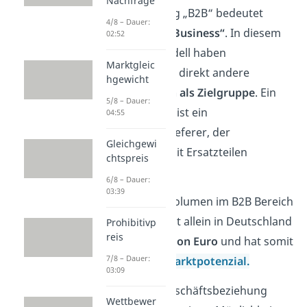
Nachfrage
Die Abkürzung „B2B“ bedeutet
4/8 – Dauer:
„Business to Business“
. In diesem
02:52
Geschäftsmodell haben
Marktgleic
Unternehmen direkt andere
hgewicht
Unternehmen als Zielgruppe
. Ein
5/8 – Dauer:
Beispiel dafür ist ein
04:55
Automobilzulieferer, der
Gleichgewi
Autohäuser mit Ersatzteilen
chtspreis
versorgt.
6/8 – Dauer:
03:39
Das Handelsvolumen im B2B Bereich
beträgt derzeit allein in Deutschland
Prohibitivp
reis
über
eine Billion Euro
und hat somit
7/8 – Dauer:
ein riesiges
Marktpotenzial.
03:09
Neben der Geschäftsbeziehung
Wettbewer