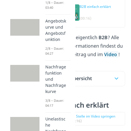
1/8 – Dauer:
B2B einfach erklärt
03:40
(00:16)
Angebotsk
urve und
Angebotsf
Was bedeutet eigentlich
B2B
? Alle
unktion
wichtigen Informationen findest du
2/8 – Dauer:
in unserem Beitrag
und im
Video
!
04:27
Nachfrage
funktion
Inhaltsübersicht
und
Nachfrage
kurve
3/8 – Dauer:
B2B einfach erklärt
04:17
zur Stelle im Video springen
Unelastisc
(00:16)
he