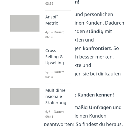
deinen Kunden!
03:39
Pflege engen und persönlichen
Ansoff
Kontakt zu deinen Kunden. Dadurch
Matrix
sind deine Kunden
ständig
mit
4/6 – Dauer:
06:08
deinen Produkten und
Dienstleistungen
konfrontiert.
So
Cross
können sie sich besser merken,
Selling &
Upselling
welche Produkte und
5/6 – Dauer:
Dienstleistungen sie bei dir kaufen
04:04
können.
Multidime
🤝 Lerne deine Kunden kennen!
nsionale
Skalierung
Erstelle
regelmäßig
Umfragen
und
6/6 – Dauer:
lasse sie von deinen Kunden
09:41
beantworten! So findest du heraus,