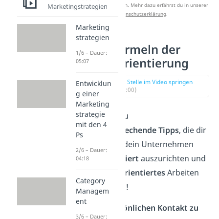
Studyflix zu verbessern. Mehr dazu erfährst du in unserer
Marketingstrategien
Datenschutzerklärung
.
Marketing
strategien
Erfolgsformeln der
1/6 – Dauer:
Kundenorientierung
05:07
zur Stelle im Video springen
Entwicklun
(02:00)
g einer
Marketing
strategie
Hier findest du
mit den 4
erfolgsversprechende Tipps
, die dir
Ps
dabei helfen, dein Unternehmen
2/6 – Dauer:
kundenorientiert
auszurichten und
04:18
dein
kundenorientiertes
Arbeiten
Category
zu verbessern!
Managem
ent
🗣 Halte persönlichen Kontakt zu
3/6 – Dauer: