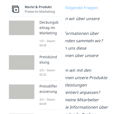
Markt & Produkt
Stell dir dazu folgende Fragen:
Preise im Marketing
Was wissen wir über unsere
Deckungsb
Kunden?
eitrag im
Welche Informationen über
Marketing
unsere Kunden sammeln wir?
1/5 – Dauer:
04:30
Wie nutzen uns diese
Informationen über unsere
Preisbünd
elung
Kunden?
Wie können wir mit den
2/5 – Dauer:
02:32
Informationen unsere Produkte
und Dienstleistungen
Preisdiffer
enzierung
kundenorientiert anpassen?
Kommen meine Mitarbeiter
3/5 – Dauer:
04:49
leicht an die Informationen über