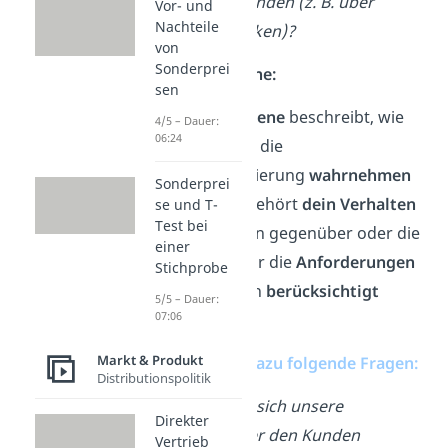
unsere Kunden (z. B. über
Vor- und
Nachteile
Datenbanken)?
von
Sonderprei
🛒Kundenebene:
sen
Die
Kundenebene
beschreibt, wie
4/5 – Dauer:
06:24
deine
Kunden
die
Kundenorientierung
wahrnehmen
Sonderprei
sollen. Dazu gehört
dein Verhalten
se und T-
Test bei
deinen Kunden gegenüber oder die
einer
Frage, wie sehr die
Anforderungen
Stichprobe
deiner Kunden
berücksichtigt
5/5 – Dauer:
07:06
werden.
Markt & Produkt
Beantworte dazu folgende Fragen:
Distributionspolitik
Verhalten sich unsere
Direkter
Mitarbeiter den Kunden
Vertrieb