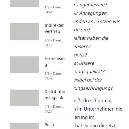
gegenüber angemessen?
1/8 – Dauer:
Nehmen wir Anregungen
04:41
unserer Kunden an? Setzen wir
Indirekter
die Wünsche um?
Vertrieb
Welche Qualität haben die
2/8 – Dauer:
04:30
Produkte unseres
Unternehmens?
Franchisin
Wie hoch ist unsere
g
Dienstleistungsqualität?
3/8 – Dauer:
04:42
Sind wir flexibel bei der
Dienstleistungserbringung?
Distributio
nslogistik
Spitze! Jetzt weißt du schonmal,
4/8 – Dauer:
welche Ebenen im Unternehmen die
04:24
Kundenorientierung im
Push
Unternehmen hat. Schau dir jetzt