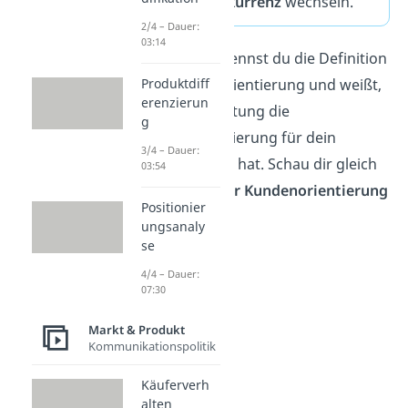
sie zur
Konkurrenz
wechseln.
2/4 – Dauer:
03:14
Spitze! Jetzt kennst du die Definition
der Kundenorientierung und weißt,
Produktdiff
erenzierun
welche Bedeutung die
g
Kundenorientierung für dein
3/4 – Dauer:
Unternehmen hat. Schau dir gleich
03:54
die
Ebenen der Kundenorientierung
Positionier
an!
ungsanaly
se
4/4 – Dauer:
07:30
Markt & Produkt
Kommunikationspolitik
Käuferverh
alten