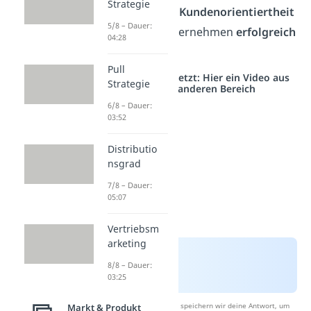
Strategie
an, wie du die
Kundenorientiertheit
5/8 – Dauer:
in deinem Unternehmen
erfolgreich
04:28
umsetzt
!
Pull
Studyflix vernetzt: Hier ein Video aus
Strategie
einem anderen Bereich
6/8 – Dauer:
03:52
Distributio
nsgrad
7/8 – Dauer:
05:07
Vertriebsm
arketing
8/8 – Dauer:
03:25
Nach Beantwortung speichern wir deine Antwort, um
Markt & Produkt