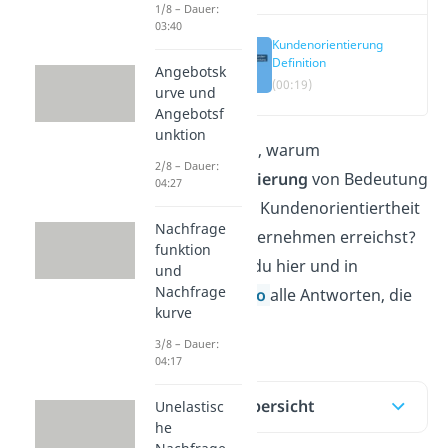
1/8 – Dauer:
03:40
Kundenorientierung
Definition
Angebotsk
(00:19)
urve und
Angebotsf
unktion
Du fragst dich, warum
2/8 – Dauer:
Kundenorientierung
von Bedeutung
04:27
ist und wie du Kundenorientiertheit
Nachfrage
in deinem Unternehmen erreichst?
funktion
Dann findest du hier und in
und
Nachfrage
unserem
Video
alle Antworten, die
kurve
du brauchst!
3/8 – Dauer:
04:17
Inhaltsübersicht
Unelastisc
he