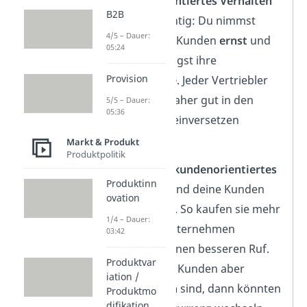
Kundenorientiertes Verhalten
B2B
ist sehr wichtig: Du nimmst
4/5 – Dauer:
dabei deine Kunden
ernst
und
05:24
berücksichtigst ihre
Provision
Bedürfnisse
. Jeder Vertriebler
sollte sich daher gut in den
5/5 – Dauer:
05:36
Kunden hineinversetzen
können.
Markt & Produkt
Produktpolitik
Durch dein
kundenorientiertes
Produktinn
Verhalten
sind deine Kunden
ovation
zufriedener
. So kaufen sie mehr
1/4 – Dauer:
und dein Unternehmen
03:42
bekommt einen besseren Ruf.
Produktvar
Wenn deine Kunden aber
iation /
unzufrieden
sind, dann könnten
Produktmo
difikation