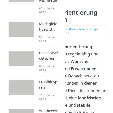
Nachfrage
4/8 – Dauer:
Kundenorientierung
02:52
Definition
Marktgleic
hgewicht
zur Stelle im Video springen
(00:19)
5/8 – Dauer:
04:55
Bei der
Kundenorientierung
Gleichgewi
untersuchst du regelmäßig und
chtspreis
systematisch die
Wünsche
,
6/8 – Dauer:
Bedürfnisse
und
Erwartungen
03:39
deiner Kunden. Danach setzt du
Prohibitivp
diese Anforderungen in deinen
reis
Produkten und Dienstleistungen um
7/8 – Dauer:
— mit dem
Ziel
, eine
langfristige
,
03:09
wirtschaftliche
und
stabile
Wettbewer
Beziehung
zu deinen Kunden