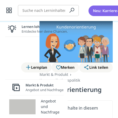
Suche
Neu: Karriere
Lernen lohnt sich!
Entdecke hier deine Chancen.
Lernplan
Merken
Link teilen
Markt & Produkt
Kommunikationspolitik
Markt & Produkt
Kundenorientierung
Angebot und Nachfrage
Angebot
und
Wichtige Inhalte in diesem
Nachfrage
Video