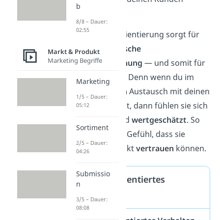
b
aufzubauen.
8/8 – Dauer:
02:55
Die Kundenorientierung sorgt für
eine
harmonische
Markt & Produkt
Marketing Begriffe
Kundenbeziehung
— und somit für
mehr Umsatz. Denn wenn du im
Marketing
regelmäßigen
Austausch mit deinen
1/5 – Dauer:
Kunden bleibst, dann fühlen sie sich
05:12
akzeptiert
und
wertgeschätzt
. So
Sortiment
haben sie das Gefühl, dass sie
2/5 – Dauer:
deinem Produkt
vertrauen
können.
04:26
Submissio
Kundenorientiertes
n
Verhalten
3/5 – Dauer:
08:08